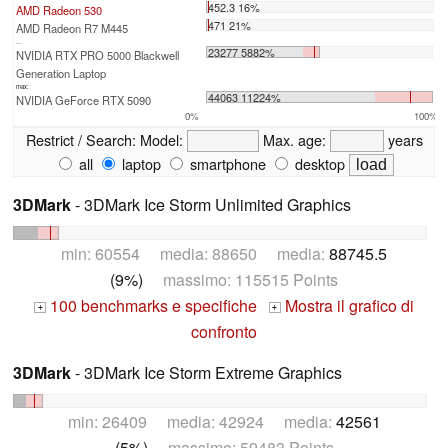
452.3 16%
AMD Radeon 530
471 21%
AMD Radeon R7 M445
...
23277 5882%
NVIDIA RTX PRO 5000 Blackwell
Generation Laptop
max:
44063 11224%
NVIDIA GeForce RTX 5090
0%
100%
Restrict / Search:
Model:
Max. age:
years
all
laptop
smartphone
desktop
3DMark
- 3DMark Ice Storm Unlimited Graphics
min: 60554 media: 88650 media:
88745.5
(9%)
massimo: 115515 Points
100 benchmarks e specifiche
Mostra il grafico di
+
+
confronto
3DMark
- 3DMark Ice Storm Extreme Graphics
min: 26409 media: 42924 media:
42561
(5%)
massimo: 59483 Points