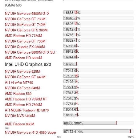
(GMA) 500
...
16638 -2%
NVIDIA GeForce 9800M GTX
16640 -2%
NVIDIA GeForce GT 735M
16696 -2%
NVIDIA GeForce GT 740M
16712 -2%
NVIDIA GeForce GTS 360M
16766 -1%
AMD Radeon HD 7730M
16882 -1%
NVIDIA GeForce GT 730M
16936 0%
NVIDIA Quadro FX 2800M
16942 0%
NVIDIA GeForce 8800M GTX SLI
16944 0%
AMD Radeon HD 6850M
Intel UHD Graphics 620
16972
17043 0%
NVIDIA GeForce 825M
17105 1%
NVIDIA GeForce GT 640M
17192 1%
ATI FirePro M7740
17271 2%
NVIDIA GeForce 840M
17513 3%
AMD Radeon 530
17545 3%
AMD Radeon HD 7690M XT
17784 5%
AMD Radeon HD 7690M
18044 6%
ATI Mobility Radeon HD 5870
18136 7%
NVIDIA NVS 5400M
...
68868 306%
AMD Radeon 860M
max:
87172 414%
NVIDIA GeForce RTX 4080 Super
0%
100%