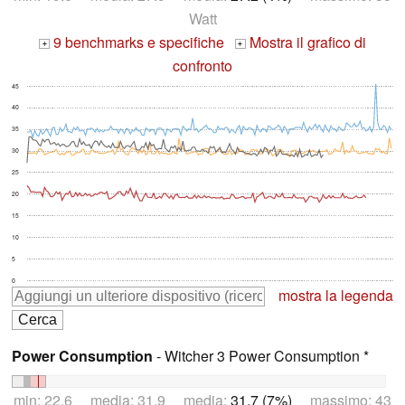
Watt
9 benchmarks e specifiche
Mostra il grafico di
+
+
confronto
45
40
35
30
25
20
15
10
5
0
mostra la legenda
Power Consumption
- Witcher 3 Power Consumption *
min: 22.6 media: 31.9 media:
31.7 (7%)
massimo: 43