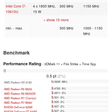
Intel Core i7-
4 x 1800 MHz,
300 MHz
1150 MHz
10610U
15 W
» show 15 more
min. - max.
300 MHz
1000 - 1150
MHz
Benchmark
Performance Rating
- 3DMark 11 + Fire Strike + Time Spy
0.5 pt
(2%)
0.0639 -88%
AMD Radeon HD 8180
...
0.4762 -8%
AMD Radeon R5 M255
0.4911 -5%
AMD Radeon R6 M255DX
0.501 -3%
AMD Radeon R7 (Carrizo)
0.505 -2%
AMD Radeon R7 M360
0.507 -2%
NVIDIA GeForce 825M
0.507 -2%
NVIDIA GeForce GT 645M