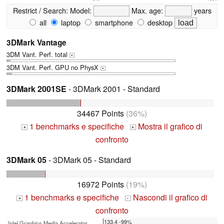
Restrict / Search:
Model:
Max. age:
years
all
laptop
smartphone
desktop
3DMark Vantage
3DM Vant. Perf. total
+
3DM Vant. Perf. GPU no PhysX
+
3DMark 2001SE
- 3DMark 2001 - Standard
34467 Points
(36%)
1 benchmarks e specifiche
Mostra il grafico di
+
+
confronto
3DMark 05
- 3DMark 05 - Standard
16972 Points
(19%)
1 benchmarks e specifiche
Nascondi il grafico di
+
-
confronto
133.4 -99%
Intel Graphics Media Accelerator