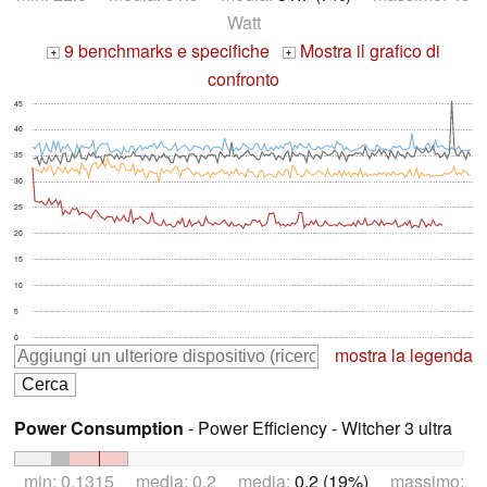
Watt
9 benchmarks e specifiche
Mostra il grafico di
+
+
confronto
45
40
35
30
25
20
15
10
5
0
mostra la legenda
Power Consumption
- Power Efficiency - Witcher 3 ultra
min: 0.1315 media: 0.2 media:
0.2 (19%)
massimo: