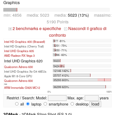
Graphics
min: 4856 media: 5023 media:
5023 (13%)
massimo:
5190 Points
2 benchmarks e specifiche
Nascondi il grafico di
+
-
confronto
977 -81%
Intel HD Graphics 400 (Braswell)
1251 -75%
Intel HD Graphics (Cherry Trail)
1450 -71%
Intel UHD Graphics 605
1996 -60%
AMD Radeon RX Vega 3
Intel UHD Graphics 620
5023
5424 8%
Qualcomm Adreno 630
12146 142%
Intel UHD Graphics Xe G4 48EUs
25707 412%
Apple M1 8-Core GPU
35293 603%
Qualcomm Adreno 830
max:
36299 623%
ARM Immortalis-G925 MC12
0%
100%
Restrict / Search:
Model:
Max. age:
years
all
laptop
smartphone
desktop
3DMark
- 3DMark Sling Shot (ES 3.0)