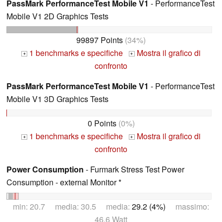
PassMark PerformanceTest Mobile V1
- PerformanceTest
Mobile V1 2D Graphics Tests
99897 Points
(34%)
1 benchmarks e specifiche
Mostra il grafico di
+
+
confronto
PassMark PerformanceTest Mobile V1
- PerformanceTest
Mobile V1 3D Graphics Tests
0 Points
(0%)
1 benchmarks e specifiche
Mostra il grafico di
+
+
confronto
Power Consumption
- Furmark Stress Test Power
Consumption - external Monitor *
min: 20.7 media: 30.5 media:
29.2 (4%)
massimo:
46.6 Watt