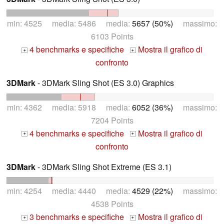
min: 4525 media: 5486 media:
5657 (50%)
massimo:
6103 Points
4 benchmarks e specifiche
Mostra il grafico di
+
+
confronto
3DMark
- 3DMark Sling Shot (ES 3.0) Graphics
min: 4362 media: 5918 media:
6052 (36%)
massimo:
7204 Points
4 benchmarks e specifiche
Mostra il grafico di
+
+
confronto
3DMark
- 3DMark Sling Shot Extreme (ES 3.1)
min: 4254 media: 4440 media:
4529 (22%)
massimo:
4538 Points
3 benchmarks e specifiche
Mostra il grafico di
+
+