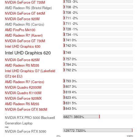
1703 -3%
NVIDIA GeForce GT 735M
1708 -2%
AMD Radeon R5 (Bristol Ridge)
1708 -2%
NVIDIA GeForce GT 640M
1711 -2%
NVIDIA GeForce 920M
1711 -2%
AMD Radeon R5 (Carrizo)
1728 -1%
AMD FirePro M4100
1734 -1%
AMD Radeon R7 (Kaveri)
1741 0%
NVIDIA GeForce GT 730M
1742 0%
Intel UHD Graphics 630
Intel UHD Graphics 620
1749
1757 0%
NVIDIA GeForce 825M
1784 2%
AMD Radeon R5 M335
1792 2%
Intel UHD Graphics G7 (Lakefield
GT2 64 EU)
1793 3%
AMD Radeon R7 (Carrizo)
1807 3%
NVIDIA Quadro K2000M
1819 4%
NVIDIA Quadro K1100M
1823 4%
NVIDIA GeForce 920MX
1831 5%
AMD Radeon R5 M255
1843 5%
NVIDIA GeForce GTX 560M
...
68271 3803%
NVIDIA RTX PRO 5000 Blackwell
Generation Laptop
max:
129772 7320%
NVIDIA GeForce RTX 5090
0%
100%