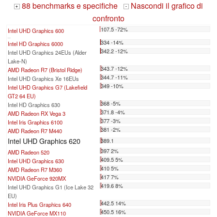
88 benchmarks e specifiche
Nascondi il grafico di
+
-
confronto
107.5 -72%
Intel UHD Graphics 600
...
334 -14%
Intel HD Graphics 6000
342.2 -12%
Intel UHD Graphics 24EUs (Alder
Lake-N)
343.7 -12%
AMD Radeon R7 (Bristol Ridge)
344.7 -11%
Intel UHD Graphics Xe 16EUs
349 -10%
Intel UHD Graphics G7 (Lakefield
GT2 64 EU)
368 -5%
Intel HD Graphics 630
371.8 -4%
AMD Radeon RX Vega 3
377 -3%
Intel Iris Graphics 6100
381 -2%
AMD Radeon R7 M440
Intel UHD Graphics 620
389.1
397 2%
AMD Radeon 520
409.5 5%
Intel UHD Graphics 630
410 5%
AMD Radeon R7 M360
417 7%
NVIDIA GeForce 920MX
419.6 8%
Intel UHD Graphics G1 (Ice Lake 32
EU)
442.5 14%
Intel Iris Plus Graphics 640
450.5 16%
NVIDIA GeForce MX110