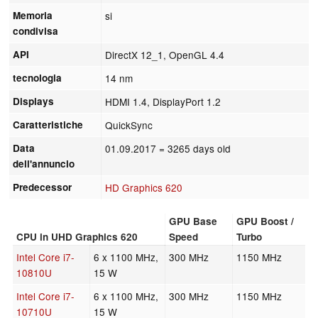
Memoria
si
condivisa
API
DirectX 12_1, OpenGL 4.4
tecnologia
14 nm
Displays
HDMI 1.4, DisplayPort 1.2
Caratteristiche
QuickSync
Data
01.09.2017
= 3265 days old
dell'annuncio
Predecessor
HD Graphics 620
GPU Base
GPU Boost /
CPU in UHD Graphics 620
Speed
Turbo
Intel Core i7-
6 x 1100 MHz,
300 MHz
1150 MHz
10810U
15 W
Intel Core i7-
6 x 1100 MHz,
300 MHz
1150 MHz
10710U
15 W