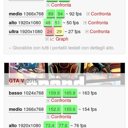
Confronta
+
medio
1366x768
89
94
~ 92 fps
Confronta
+
alto
1920x1080
48
51
~ 50 fps
Confronta
+
ultra
1920x1080
24
29
~ 27 fps
Confronta
+
📈 Graph
+
» Giocabile con tutti i portatili testati con dettagli alto.
GTA V
2015
basso
1024x768
159.9
165.8
~ 163 fps
Confronta
+
medio
1366x768
152.3
155.6
~ 154 fps
Confronta
+
alto
1920x1080
73.4
77.6
~ 76 fps