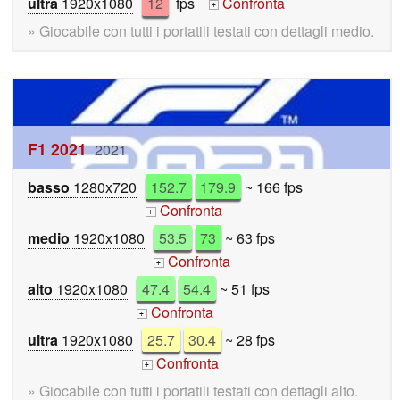
ultra
1920x1080
12
fps
Confronta
+
» Giocabile con tutti i portatili testati con dettagli medio.
F1 2021
2021
basso
1280x720
152.7
179.9
~ 166 fps
Confronta
+
medio
1920x1080
53.5
73
~ 63 fps
Confronta
+
alto
1920x1080
47.4
54.4
~ 51 fps
Confronta
+
ultra
1920x1080
25.7
30.4
~ 28 fps
Confronta
+
» Giocabile con tutti i portatili testati con dettagli alto.