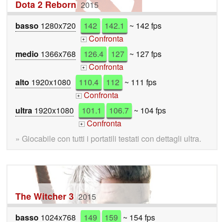
Dota 2 Reborn
2015
basso
1280x720
142
142.1
~ 142 fps
Confronta
+
medio
1366x768
126.4
127
~ 127 fps
Confronta
+
alto
1920x1080
110.4
112
~ 111 fps
Confronta
+
ultra
1920x1080
101.1
106.7
~ 104 fps
Confronta
+
» Giocabile con tutti i portatili testati con dettagli ultra.
The Witcher 3
2015
basso
1024x768
149
159
~ 154 fps