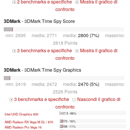
2 benchmarks e specifiche
Mostra il grafico di
+
+
confronto
3DMark
- 3DMark Time Spy Score
min: 2695 media: 2771 media:
2800 (7%)
massimo:
2818 Points
3 benchmarks e specifiche
Mostra il grafico di
+
+
confronto
3DMark
- 3DMark Time Spy Graphics
min: 2419 media: 2472 media:
2470 (5%)
massimo:
2526 Points
3 benchmarks e specifiche
Nascondi il grafico di
+
-
confronto
107.5 -96%
Intel UHD Graphics 600
...
2070 -16%
AMD Radeon RX Vega M GL / 870
2198 -11%
AMD Radeon Pro Vega 16