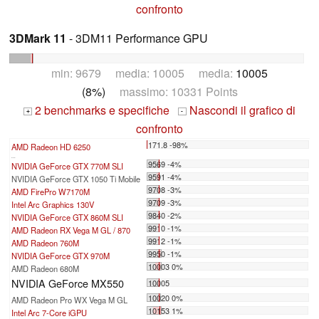
confronto
3DMark 11
- 3DM11 Performance GPU
min: 9679 media: 10005 media:
10005
(8%)
massimo: 10331 Points
2 benchmarks e specifiche
Nascondi il grafico di
+
-
confronto
171.8 -98%
AMD Radeon HD 6250
...
9569 -4%
NVIDIA GeForce GTX 770M SLI
9591 -4%
NVIDIA GeForce GTX 1050 Ti Mobile
9708 -3%
AMD FirePro W7170M
9709 -3%
Intel Arc Graphics 130V
9840 -2%
NVIDIA GeForce GTX 860M SLI
9910 -1%
AMD Radeon RX Vega M GL / 870
9912 -1%
AMD Radeon 760M
9950 -1%
NVIDIA GeForce GTX 970M
10003 0%
AMD Radeon 680M
NVIDIA GeForce MX550
10005
10020 0%
AMD Radeon Pro WX Vega M GL
10153 1%
Intel Arc 7-Core iGPU