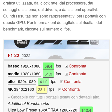
grafica utilizzata, dal clock rate, dal processore, dai
settaggi di sistema, dai drivers, e dai sistemi operativi.
Quindi i risultati non sono rappresentativi per i portatili con
questa GPU. Per informazioni dettagliate sui risultati del
benchmark, cliccate sul numero di fps.
F1 22
2022
basso
1920x1080
59.4
fps
Confronta
+
medio
1920x1080
51.3
fps
Confronta
+
alto
1920x1080
41.2
fps
Confronta
+
4K
3840x2160
28.1
fps
Confronta
+
» Giocabile con tutti i portatili testati con dettagli alto.
Additional Benchmarks
Ultra Low Preset 16xAF TAA 1280x720
142.4