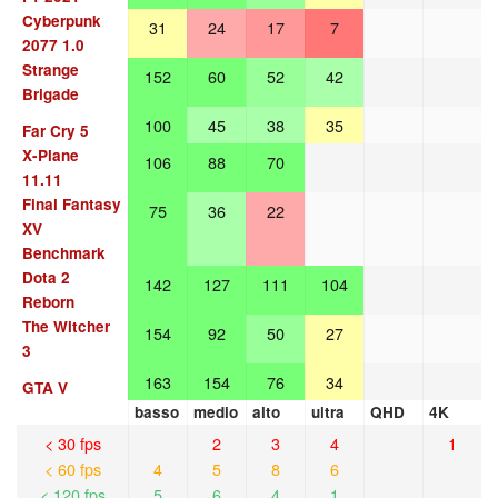
Cyberpunk
31
24
17
7
2077 1.0
Strange
152
60
52
42
Brigade
100
45
38
35
Far Cry 5
X-Plane
106
88
70
11.11
Final Fantasy
75
36
22
XV
Benchmark
Dota 2
142
127
111
104
Reborn
The Witcher
154
92
50
27
3
163
154
76
34
GTA V
basso
medio
alto
ultra
QHD
4K
< 30 fps
2
3
4
1
< 60 fps
4
5
8
6
< 120 fps
5
6
4
1