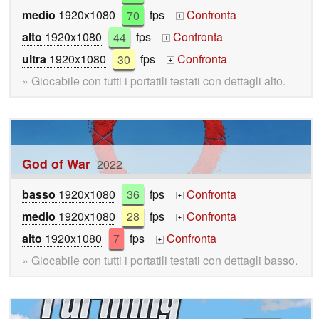
medio
1920x1080
70
fps
Confronta
+
alto
1920x1080
44
fps
Confronta
+
ultra
1920x1080
30
fps
Confronta
+
» Giocabile con tutti i portatili testati con dettagli alto.
God of War
2022
basso
1920x1080
36
fps
Confronta
+
medio
1920x1080
28
fps
Confronta
+
alto
1920x1080
7
fps
Confronta
+
» Giocabile con tutti i portatili testati con dettagli basso.