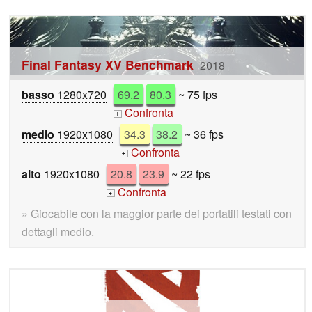
Final Fantasy XV Benchmark
2018
basso
1280x720
69.2
80.3
~ 75 fps
Confronta
+
medio
1920x1080
34.3
38.2
~ 36 fps
Confronta
+
alto
1920x1080
20.8
23.9
~ 22 fps
Confronta
+
» Giocabile con la maggior parte dei portatili testati con
dettagli medio.