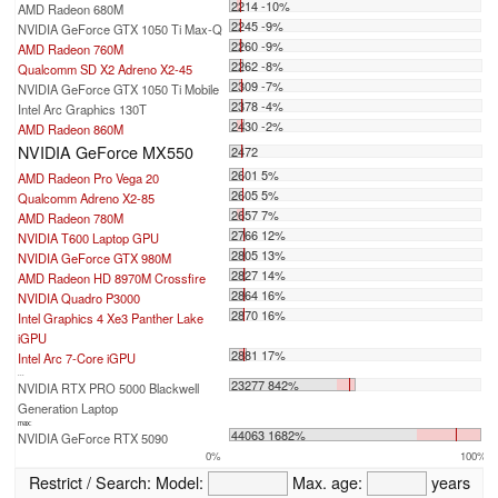
2214 -10%
AMD Radeon 680M
2245 -9%
NVIDIA GeForce GTX 1050 Ti Max-Q
2260 -9%
AMD Radeon 760M
2262 -8%
Qualcomm SD X2 Adreno X2-45
2309 -7%
NVIDIA GeForce GTX 1050 Ti Mobile
2378 -4%
Intel Arc Graphics 130T
2430 -2%
AMD Radeon 860M
NVIDIA GeForce MX550
2472
2601 5%
AMD Radeon Pro Vega 20
2605 5%
Qualcomm Adreno X2-85
2657 7%
AMD Radeon 780M
2766 12%
NVIDIA T600 Laptop GPU
2805 13%
NVIDIA GeForce GTX 980M
2827 14%
AMD Radeon HD 8970M Crossfire
2864 16%
NVIDIA Quadro P3000
2870 16%
Intel Graphics 4 Xe3 Panther Lake
iGPU
2881 17%
Intel Arc 7-Core iGPU
...
23277 842%
NVIDIA RTX PRO 5000 Blackwell
Generation Laptop
max:
44063 1682%
NVIDIA GeForce RTX 5090
0%
100%
Restrict / Search:
Model:
Max. age:
years