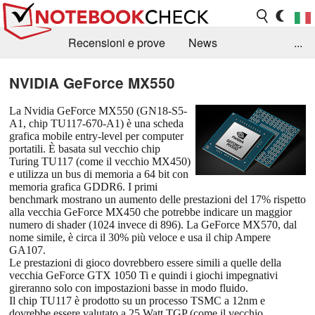
Recensioni e prove
News
...
Raccolta di recensioni
Info Techniche / Tips
NVIDIA GeForce MX550
Guida agli acquisti
Search
Contact
La Nvidia GeForce MX550 (GN18-S5-
A1, chip TU117-670-A1) è una scheda
grafica mobile entry-level per computer
portatili. È basata sul vecchio chip
Turing TU117 (come il vecchio MX450)
e utilizza un bus di memoria a 64 bit con
memoria grafica GDDR6. I primi
benchmark mostrano un aumento delle prestazioni del 17% rispetto
alla vecchia GeForce MX450 che potrebbe indicare un maggior
numero di shader (1024 invece di 896). La GeForce MX570, dal
nome simile, è circa il 30% più veloce e usa il chip Ampere
GA107.
Le prestazioni di gioco dovrebbero essere simili a quelle della
vecchia GeForce GTX 1050 Ti e quindi i giochi impegnativi
gireranno solo con impostazioni basse in modo fluido.
Il chip TU117 è prodotto su un processo TSMC a 12nm e
dovrebbe essere valutato a 25 Watt TGP (come il vecchio