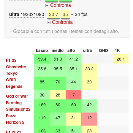
Confronta
+
ultra
1920x1080
33.7
35
~ 34 fps
Confronta
+
» Giocabile con tutti i portatili testati con dettagli alto.
basso
medio
alto
ultra
QHD
4K
59.4
51.3
41.2
28.1
F1 22
Ghostwire
35.8
35.5
35.1
33.2
Tokyo
GRID
85
70
44
30
Legends
36
28
7
God of War
Farming
169
80
60
42
Simulator 22
Forza
119
47
31
12
Horizon 5
166
63
51
28
F1 2021