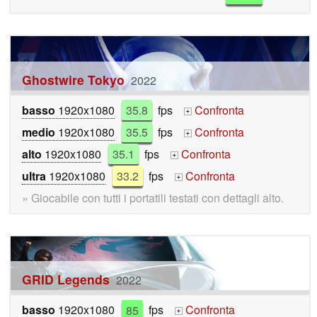
Ghostwire Tokyo
2022
basso
1920x1080
35.8
fps
Confronta
+
medio
1920x1080
35.5
fps
Confronta
+
alto
1920x1080
35.1
fps
Confronta
+
ultra
1920x1080
33.2
fps
Confronta
+
» Giocabile con tutti i portatili testati con dettagli alto.
GRID Legends
2022
basso
1920x1080
85
fps
Confronta
+