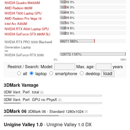
10259 3%
NVIDIA Quadro M4000M
10336 3%
AMD Radeon 860M
10498 5%
NVIDIA T600 Laptop GPU
10569 6%
AMD Radeon Pro Vega 16
10730 7%
Intel Arc A350M
10818 8%
NVIDIA RTX A500 Laptop GPU
10952 9%
NVIDIA GeForce GTX 680M SLI
...
68271 582%
NVIDIA RTX PRO 5000 Blackwell
Generation Laptop
max:
129772 1197%
NVIDIA GeForce RTX 5090
0%
100%
Restrict / Search:
Model:
Max. age:
years
all
laptop
smartphone
desktop
3DMark Vantage
3DM Vant. Perf. total
+
3DM Vant. Perf. GPU no PhysX
+
3DMark 06
3DMark 06 - Standard 1280x1024
+
Unigine Valley 1.0
- Unigine Valley 1.0 DX