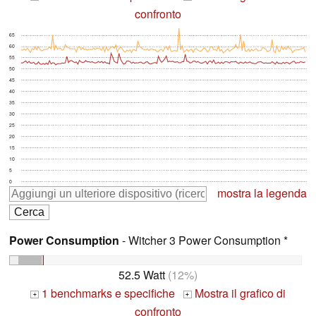
confronto
65
60
55
50
45
40
35
30
25
20
15
10
5
0
mostra la legenda
Power Consumption
- Witcher 3 Power Consumption *
52.5 Watt
(12%)
1 benchmarks e specifiche
Mostra il grafico di
+
+
confronto