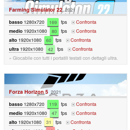
Farming Simulator 22
2021
basso
1280x720
169
fps
Confronta
+
medio
1920x1080
80
fps
Confronta
+
alto
1920x1080
60
fps
Confronta
+
ultra
1920x1080
42
fps
Confronta
+
» Giocabile con tutti i portatili testati con dettagli ultra.
Forza Horizon 5
2021
basso
1280x720
119
fps
Confronta
+
medio
1920x1080
47
fps
Confronta
+
alto
1920x1080
31
fps
Confronta
+