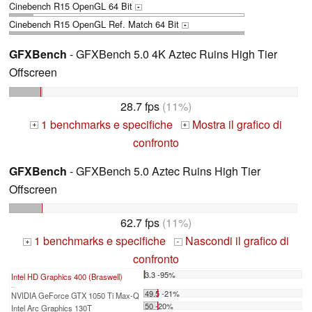
Cinebench R15 OpenGL 64 Bit
+
Cinebench R15 OpenGL Ref. Match 64 Bit
+
GFXBench
- GFXBench 5.0 4K Aztec Ruins High Tier
Offscreen
28.7 fps
(11%)
1 benchmarks e specifiche
Mostra il grafico di
+
+
confronto
GFXBench
- GFXBench 5.0 Aztec Ruins High Tier
Offscreen
62.7 fps
(11%)
1 benchmarks e specifiche
Nascondi il grafico di
+
-
confronto
3.3 -95%
Intel HD Graphics 400 (Braswell)
...
49.5 -21%
NVIDIA GeForce GTX 1050 Ti Max-Q
50 -20%
Intel Arc Graphics 130T