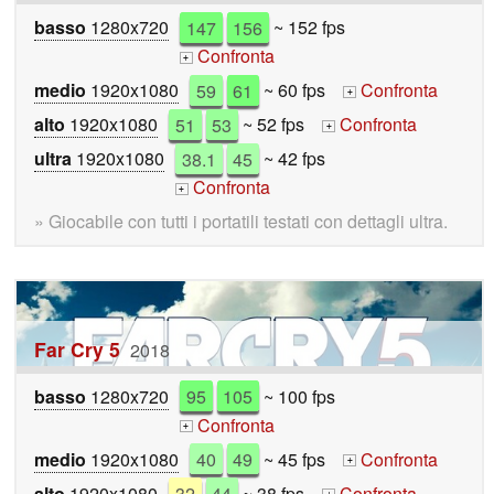
basso
1280x720
147
156
~ 152 fps
Confronta
+
medio
1920x1080
59
61
~ 60 fps
Confronta
+
alto
1920x1080
51
53
~ 52 fps
Confronta
+
ultra
1920x1080
38.1
45
~ 42 fps
Confronta
+
» Giocabile con tutti i portatili testati con dettagli ultra.
Far Cry 5
2018
basso
1280x720
95
105
~ 100 fps
Confronta
+
medio
1920x1080
40
49
~ 45 fps
Confronta
+
alto
1920x1080
32
44
~ 38 fps
Confronta