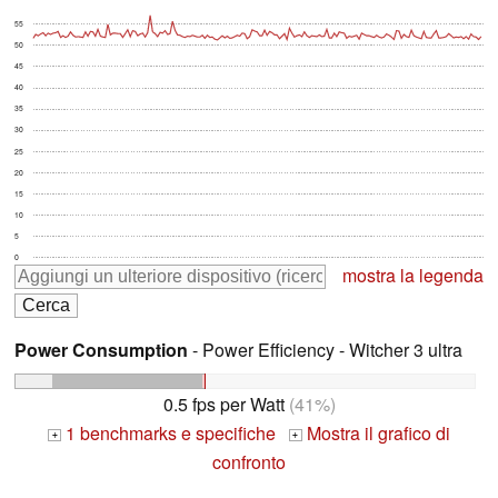
55
50
45
40
35
30
25
20
15
10
5
0
mostra la legenda
Power Consumption
- Power Efficiency - Witcher 3 ultra
0.5 fps per Watt
(41%)
1 benchmarks e specifiche
Mostra il grafico di
+
+
confronto