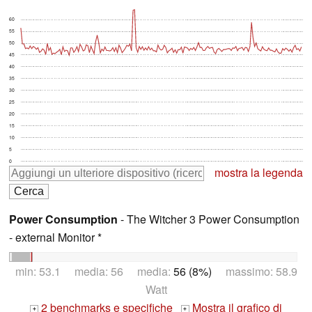
60
55
50
45
40
35
30
25
20
15
10
5
0
mostra la legenda
Power Consumption
- The Witcher 3 Power Consumption
- external Monitor *
min: 53.1 media: 56 media:
56 (8%)
massimo: 58.9
Watt
2 benchmarks e specifiche
Mostra il grafico di
+
+