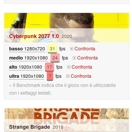
Cyberpunk 2077 1.0
2020
basso
1280x720
31
fps
Confronta
+
medio
1920x1080
24
fps
Confronta
+
alto
1920x1080
17
fps
Confronta
+
ultra
1920x1080
7
fps
Confronta
+
» Il Benchmark indica che il gioco non è utilizzabile
con i settaggi testati.
Strange Brigade
2018