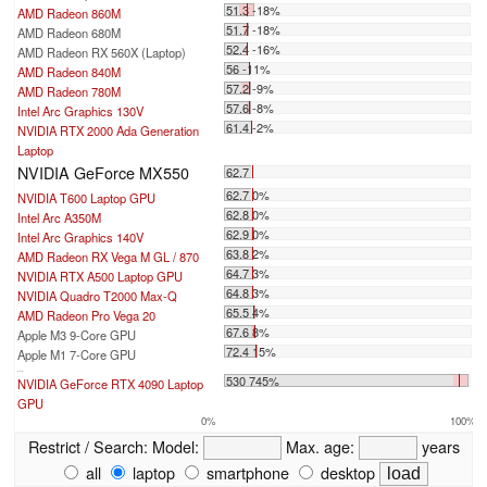
51.3 -18%
AMD Radeon 860M
51.7 -18%
AMD Radeon 680M
52.4 -16%
AMD Radeon RX 560X (Laptop)
56 -11%
AMD Radeon 840M
57.2 -9%
AMD Radeon 780M
57.6 -8%
Intel Arc Graphics 130V
61.4 -2%
NVIDIA RTX 2000 Ada Generation
Laptop
NVIDIA GeForce MX550
62.7
62.7 0%
NVIDIA T600 Laptop GPU
62.8 0%
Intel Arc A350M
62.9 0%
Intel Arc Graphics 140V
63.8 2%
AMD Radeon RX Vega M GL / 870
64.7 3%
NVIDIA RTX A500 Laptop GPU
64.8 3%
NVIDIA Quadro T2000 Max-Q
65.5 4%
AMD Radeon Pro Vega 20
67.6 8%
Apple M3 9-Core GPU
72.4 15%
Apple M1 7-Core GPU
...
530 745%
NVIDIA GeForce RTX 4090 Laptop
GPU
0%
100%
Restrict / Search:
Model:
Max. age:
years
all
laptop
smartphone
desktop