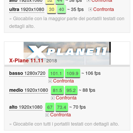
+
ultra
1920x1080
30
40
~ 35 fps
Confronta
+
» Giocabile con la maggior parte dei portatili testati con
dettagli alto.
X-Plane 11.11
2018
basso
1280x720
101.1
109.9
~ 106 fps
Confronta
+
medio
1920x1080
81.5
95.2
~ 88 fps
Confronta
+
alto
1920x1080
67
73.4
~ 70 fps
Confronta
+
» Giocabile con tutti i portatili testati con dettagli alto.