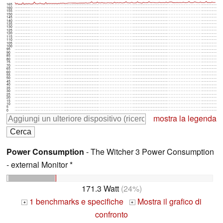
165
160
155
150
145
140
135
130
125
120
115
110
105
100
95
90
85
80
75
70
65
60
55
50
45
40
35
30
25
20
15
10
5
0
mostra la legenda
Power Consumption
- The Witcher 3 Power Consumption
- external Monitor *
171.3 Watt
(24%)
1 benchmarks e specifiche
Mostra il grafico di
+
+
confronto