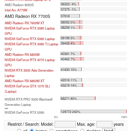
36323 -4%
AMD Radeon 8050S
37375 -1%
Intel Arc A770M
AMD Radeon RX 7700S
37918
38052 0%
AMD Radeon RX 7600M XT
38259 1%
NVIDIA GeForce RTX 3080 Laptop
GPU
39199 3%
NVIDIA GeForce RTX 5060 Laptop
39402 4%
NVIDIA GeForce RTX 3080 Ti Laptop
GPU
40391 7%
AMD Radeon RX 6800M
40462 7%
NVIDIA GeForce RTX 4070 Laptop
GPU
41630 10%
NVIDIA RTX 3500 Ada Generation
Laptop
42016 11%
AMD Radeon RX 6850M XT
43219 14%
NVIDIA GeForce GTX 1070 SLI
(Laptop)
...
68271 80%
NVIDIA RTX PRO 5000 Blackwell
Generation Laptop
max:
129772 242%
NVIDIA GeForce RTX 5090
0%
100%
Restrict / Search:
Model:
Max. age:
years
all
laptop
smartphone
desktop