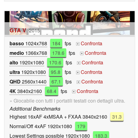
GTA V
2015
basso
1024x768
184
fps
Confronta
+
medio
1366x768
178.6
fps
Confronta
+
alto
1920x1080
170.6
fps
Confronta
+
ultra
1920x1080
95.8
fps
Confronta
+
QHD
2560x1440
67.1
fps
Confronta
+
4K
3840x2160
68.4
fps
Confronta
+
» Giocabile con tutti i portatili testati con dettagli ultra.
Additional Benchmarks
Highest 16xAF 4xMSAA + FXAA 3840x2160
31.3
Normal/Off 4xAF 1920x1080
179
Lowest Settings possible 1920x1080
183.3