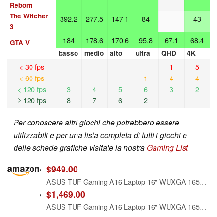
Reborn
The Witcher
392.2
277.5
147.1
84
43
3
184
178.6
170.6
95.8
67.1
68.4
GTA V
basso
medio
alto
ultra
QHD
4K
< 30 fps
1
5
< 60 fps
1
4
4
< 120 fps
3
4
5
6
3
2
≥ 120 fps
8
7
6
2
Per conoscere altri giochi che potrebbero essere
utilizzabili e per una lista completa di tutti i giochi e
delle schede grafiche visitate la nostra
Gaming List
$949.00
ASUS TUF Gaming A16 Laptop 16" WUXGA 165Hz 7ms 100% sRGB AMD Octa-core Ryzen 7 7735HS 16GB RAM 1TB SSD AMD Radeon RX 7700S 8GB (>RTX4060) Backlit USB-C USB4 Fast Charging Win11 Pro w/ICP Accessory
$1,469.00
ASUS TUF Gaming A16 Laptop 16" WUXGA 165Hz 7ms 100% sRGB AMD Octa-core Ryzen 7 7735HS 32GB RAM 1TB SSD AMD Radeon RX 7700S 8GB (>RTX4060) Backlit USB-C USB4 Fast Charging Win11 Pro w/ICP Accessory