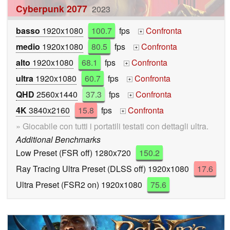
Cyberpunk 2077
2023
basso
1920x1080
100.7
fps
Confronta
+
medio
1920x1080
80.5
fps
Confronta
+
alto
1920x1080
68.1
fps
Confronta
+
ultra
1920x1080
60.7
fps
Confronta
+
QHD
2560x1440
37.3
fps
Confronta
+
4K
3840x2160
15.8
fps
Confronta
+
» Giocabile con tutti i portatili testati con dettagli ultra.
Additional Benchmarks
Low Preset (FSR off) 1280x720
150.2
Ray Tracing Ultra Preset (DLSS off) 1920x1080
17.6
Ultra Preset (FSR2 on) 1920x1080
75.6