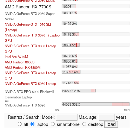
NVIDIA GeForce RTX 2080 Mobile
AMD Radeon RX 7700S
10206
10301 1%
NVIDIA GeForce RTX 2080 Super
Mobile
10455 2%
NVIDIA GeForce GTX 1070 SLI
(Laptop)
10478 3%
NVIDIA GeForce RTX 3070 Ti Laptop
GPU
10681 5%
NVIDIA GeForce RTX 3080 Laptop
GPU
10783 6%
Intel Arc A770M
10860 6%
AMD Radeon 8060S
11067 8%
AMD Radeon RX 6800M
11609 14%
NVIDIA GeForce RTX 4070 Laptop
GPU
11718 15%
NVIDIA GeForce RTX 5060 Laptop
...
23277 128%
NVIDIA RTX PRO 5000 Blackwell
Generation Laptop
max:
44063 332%
NVIDIA GeForce RTX 5090
0%
100%
Restrict / Search:
Model:
Max. age:
years
all
laptop
smartphone
desktop