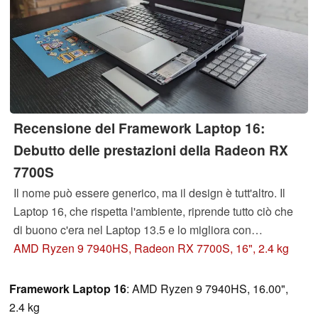
Recensione del Framework Laptop 16:
Debutto delle prestazioni della Radeon RX
7700S
Il nome può essere generico, ma il design è tutt'altro. Il
Laptop 16, che rispetta l'ambiente, riprende tutto ciò che
di buono c'era nel Laptop 13.5 e lo migliora con
componenti ancora più aggiornabili e personalizzabili, tra
AMD Ryzen 9 7940HS, Radeon RX 7700S, 16", 2.4 kg
cui una GPU Radeon RDNA 3 rimovibile.
Framework Laptop 16
: AMD Ryzen 9 7940HS, 16.00",
2.4 kg