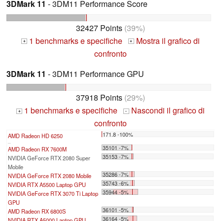
3DMark 11
- 3DM11 Performance Score
32427 Points
(39%)
1 benchmarks e specifiche
Mostra il grafico di
+
+
confronto
3DMark 11
- 3DM11 Performance GPU
37918 Points
(29%)
1 benchmarks e specifiche
Nascondi il grafico di
+
-
confronto
171.8 -100%
AMD Radeon HD 6250
...
35101 -7%
AMD Radeon RX 7600M
35153 -7%
NVIDIA GeForce RTX 2080 Super
Mobile
35286 -7%
NVIDIA GeForce RTX 2080 Mobile
35743 -6%
NVIDIA RTX A5500 Laptop GPU
35944 -5%
NVIDIA GeForce RTX 3070 Ti Laptop
GPU
36101 -5%
AMD Radeon RX 6800S
36164 -5%
NVIDIA RTX A5000 Laptop GPU