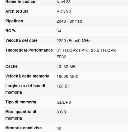
Nome in codice
Navi 33
Architettura
RDNA 3
Pipelines
2048 - unified
ROPs
64
Velocità del core
2200 (Boost) MHz
Theoretical Performance
31 TFLOPS FP16, 20.5 TFLOPS
FP32
Cache
L3: 32 MB
Velocità della memoria
18000 MHz
Larghezza del bus di
128 Bit
memoria
Tipo di memoria
GDDR6
Max. quantità di
8 GB
memoria
Memoria condivisa
no