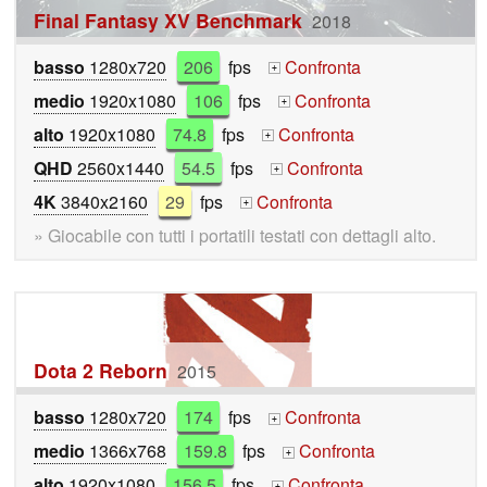
Final Fantasy XV Benchmark
2018
basso
1280x720
206
fps
Confronta
+
medio
1920x1080
106
fps
Confronta
+
alto
1920x1080
74.8
fps
Confronta
+
QHD
2560x1440
54.5
fps
Confronta
+
4K
3840x2160
29
fps
Confronta
+
» Giocabile con tutti i portatili testati con dettagli alto.
Dota 2 Reborn
2015
basso
1280x720
174
fps
Confronta
+
medio
1366x768
159.8
fps
Confronta
+
alto
1920x1080
156.5
fps
Confronta
+