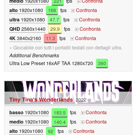
medio
1920x1080
221
fps
Confronta
+
alto
1920x1080
168
fps
Confronta
+
ultra
1920x1080
47.7
fps
Confronta
+
QHD
2560x1440
29.9
fps
Confronta
+
4K
3840x2160
11.3
fps
Confronta
+
» Giocabile con tutti i portatili testati con dettagli ultra.
Additional Benchmarks
Ultra Low Preset 16xAF TAA 1280x720
360
Tiny Tina's Wonderlands
2022
basso
1920x1080
183.5
fps
Confronta
+
medio
1920x1080
140.4
fps
Confronta
+
alto
1920x1080
92
fps
Confronta
+