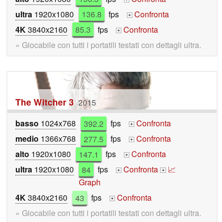
ultra
1920x1080
136.8
fps
Confronta
+
4K
3840x2160
85.3
fps
Confronta
+
» Giocabile con tutti i portatili testati con dettagli ultra.
The Witcher 3
2015
basso
1024x768
392.2
fps
Confronta
+
medio
1366x768
277.5
fps
Confronta
+
alto
1920x1080
147.1
fps
Confronta
+
ultra
1920x1080
84
fps
Confronta
📈
+
+
Graph
4K
3840x2160
43
fps
Confronta
+
» Giocabile con tutti i portatili testati con dettagli ultra.