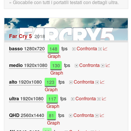
» Giocabile con tutti i portatili testati con dettagli ultra.
Far Cry 5
2018
basso
1280x720
148
fps
Confronta
📈
+
+
Graph
medio
1920x1080
130
fps
Confronta
📈
+
+
Graph
alto
1920x1080
123
fps
Confronta
📈
+
+
Graph
ultra
1920x1080
117
fps
Confronta
📈
+
+
Graph
QHD
2560x1440
81
fps
Confronta
📈
+
+
Graph