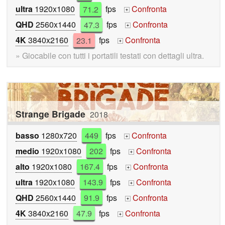
ultra
1920x1080
71.2
fps
Confronta
+
QHD
2560x1440
47.3
fps
Confronta
+
4K
3840x2160
23.1
fps
Confronta
+
» Giocabile con tutti i portatili testati con dettagli ultra.
Strange Brigade
2018
basso
1280x720
449
fps
Confronta
+
medio
1920x1080
202
fps
Confronta
+
alto
1920x1080
167.4
fps
Confronta
+
ultra
1920x1080
143.9
fps
Confronta
+
QHD
2560x1440
91.9
fps
Confronta
+
4K
3840x2160
47.9
fps
Confronta
+