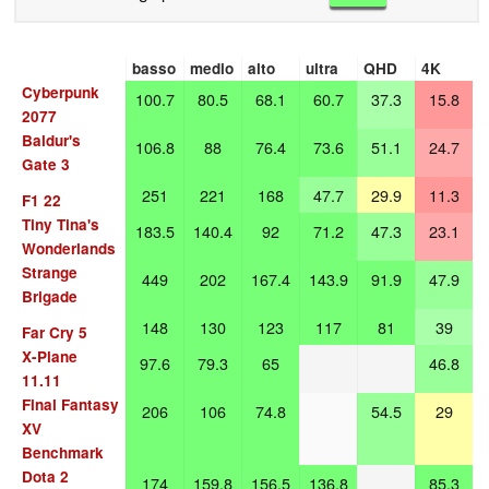
basso
medio
alto
ultra
QHD
4K
Cyberpunk
100.7
80.5
68.1
60.7
37.3
15.8
2077
Baldur's
106.8
88
76.4
73.6
51.1
24.7
Gate 3
251
221
168
47.7
29.9
11.3
F1 22
Tiny Tina's
183.5
140.4
92
71.2
47.3
23.1
Wonderlands
Strange
449
202
167.4
143.9
91.9
47.9
Brigade
148
130
123
117
81
39
Far Cry 5
X-Plane
97.6
79.3
65
46.8
11.11
Final Fantasy
206
106
74.8
54.5
29
XV
Benchmark
Dota 2
174
159.8
156.5
136.8
85.3