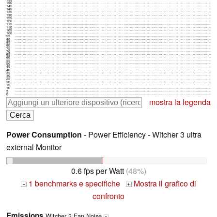
150
145
140
135
130
125
120
115
110
105
100
95
90
85
80
75
70
65
60
55
50
45
40
35
30
25
20
15
10
5
0
mostra la legenda
Power Consumption
- Power Efficiency - Witcher 3 ultra
external Monitor
0.6 fps per Watt
(48%)
1 benchmarks e specifiche
Mostra il grafico di
+
+
confronto
Emissions
Witcher 3 Fan Noise
+