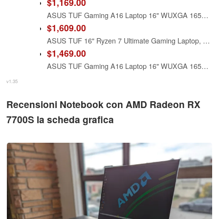
$1,169.00
ASUS TUF Gaming A16 Laptop 16" WUXGA 165Hz 100% sRGB AMD 8-core Ryzen 7 7735HS 16GB RAM 512GB SSD Radeon RX 7700S 8GB (>RTX4060) Backlit USB4 Fast Charge AI Noise Cancelation Win11 w/ICP Accessory
$1,609.00
ASUS TUF 16" Ryzen 7 Ultimate Gaming Laptop, 16" FHD+ 165Hz, AMD Ryzen 7 7735HS, AMD Radeon RX 7700S (Beats GeForce RTX 4060), 32GB DDR5 RAM, 2TB SSD, RGB Backlit KB, Wi-Fi 6, Windows 11 Home, Black
$1,469.00
ASUS TUF Gaming A16 Laptop 16" WUXGA 165Hz 100% sRGB AMD 8-core Ryzen 7 7735HS 32GB RAM 1TB SSD Radeon RX 7700S 8GB (>RTX4060) Backlit USB4 Fast Charge AI Noise Cancelation Win11 w/ICP Accessory
v1.35
Recensioni Notebook con AMD Radeon RX
7700S la scheda grafica