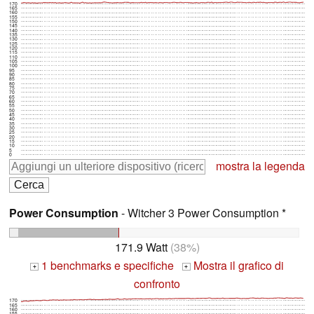
170
165
160
155
150
145
140
135
130
125
120
115
110
105
100
95
90
85
80
75
70
65
60
55
50
45
40
35
30
25
20
15
10
5
0
mostra la legenda
Power Consumption
- Witcher 3 Power Consumption *
171.9 Watt
(38%)
1 benchmarks e specifiche
Mostra il grafico di
+
+
confronto
170
165
160
155