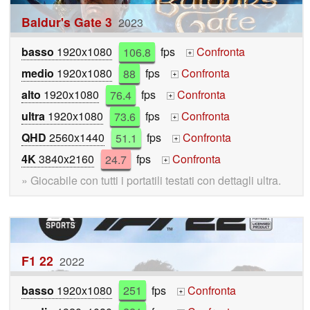
Baldur's Gate 3
2023
basso
1920x1080
106.8
fps
Confronta
+
medio
1920x1080
88
fps
Confronta
+
alto
1920x1080
76.4
fps
Confronta
+
ultra
1920x1080
73.6
fps
Confronta
+
QHD
2560x1440
51.1
fps
Confronta
+
4K
3840x2160
24.7
fps
Confronta
+
» Giocabile con tutti i portatili testati con dettagli ultra.
F1 22
2022
basso
1920x1080
251
fps
Confronta
+