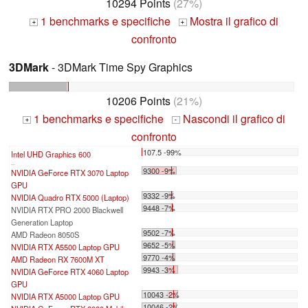
10294 Points
(27%)
1 benchmarks e specifiche
Mostra il grafico di
+
+
confronto
3DMark
- 3DMark Time Spy Graphics
10206 Points
(21%)
1 benchmarks e specifiche
Nascondi il grafico di
+
-
confronto
107.5 -99%
Intel UHD Graphics 600
...
9300 -9%
NVIDIA GeForce RTX 3070 Laptop
GPU
9332 -9%
NVIDIA Quadro RTX 5000 (Laptop)
9448 -7%
NVIDIA RTX PRO 2000 Blackwell
Generation Laptop
9502 -7%
AMD Radeon 8050S
9652 -5%
NVIDIA RTX A5500 Laptop GPU
9770 -4%
AMD Radeon RX 7600M XT
9943 -3%
NVIDIA GeForce RTX 4060 Laptop
GPU
10043 -2%
NVIDIA RTX A5000 Laptop GPU
10046 -2%