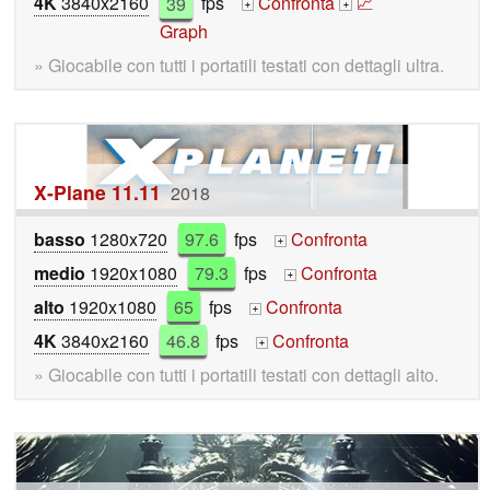
4K
3840x2160
39
fps
Confronta
📈
+
+
Graph
» Giocabile con tutti i portatili testati con dettagli ultra.
X-Plane 11.11
2018
basso
1280x720
97.6
fps
Confronta
+
medio
1920x1080
79.3
fps
Confronta
+
alto
1920x1080
65
fps
Confronta
+
4K
3840x2160
46.8
fps
Confronta
+
» Giocabile con tutti i portatili testati con dettagli alto.