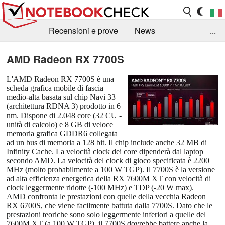
Recensioni e prove
News
...
Raccolta di recensioni
Info Techniche / Tips
AMD Radeon RX 7700S
Guida agli acquisti
Search
Contact
L'AMD Radeon RX 7700S è una
scheda grafica mobile di fascia
medio-alta basata sul chip Navi 33
(architettura RDNA 3) prodotto in 6
nm. Dispone di 2.048 core (32 CU -
unità di calcolo) e 8 GB di veloce
memoria grafica GDDR6 collegata
ad un bus di memoria a 128 bit. Il chip include anche 32 MB di
Infinity Cache. La velocità clock dei core dipenderà dal laptop
secondo AMD. La velocità del clock di gioco specificata è 2200
MHz (molto probabilmente a 100 W TGP). Il 7700S è la versione
ad alta efficienza energetica della RX 7600M XT con velocità di
clock leggermente ridotte (-100 MHz) e TDP (-20 W max).
AMD confronta le prestazioni con quelle della vecchia Radeon
RX 6700S, che viene facilmente battuta dalla 7700S. Dato che le
prestazioni teoriche sono solo leggermente inferiori a quelle del
7600M XT (a 100 W TGP), il 7700S dovrebbe battere anche la