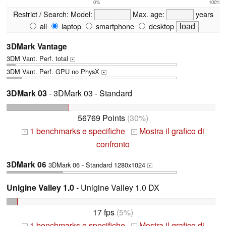
0%
100%
Restrict / Search:
Model:
Max. age:
years
all
laptop
smartphone
desktop
3DMark Vantage
3DM Vant. Perf. total
+
3DM Vant. Perf. GPU no PhysX
+
3DMark 03
- 3DMark 03 - Standard
56769 Points
(30%)
1 benchmarks e specifiche
Mostra il grafico di
+
+
confronto
3DMark 06
3DMark 06 - Standard 1280x1024
+
Unigine Valley 1.0
- Unigine Valley 1.0 DX
17 fps
(5%)
1 benchmarks e specifiche
Mostra il grafico di