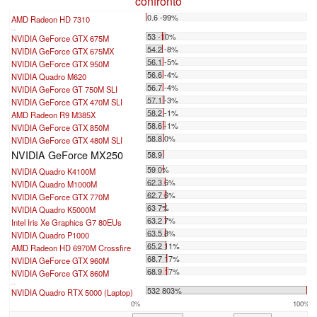
confronto
0.6 -99%
AMD Radeon HD 7310
...
53 -10%
NVIDIA GeForce GTX 675M
54.2 -8%
NVIDIA GeForce GTX 675MX
56.1 -5%
NVIDIA GeForce GTX 950M
56.6 -4%
NVIDIA Quadro M620
56.7 -4%
NVIDIA GeForce GT 750M SLI
57.1 -3%
NVIDIA GeForce GTX 470M SLI
58.2 -1%
AMD Radeon R9 M385X
58.6 -1%
NVIDIA GeForce GTX 850M
58.8 0%
NVIDIA GeForce GTX 480M SLI
NVIDIA GeForce MX250
58.9
59 0%
NVIDIA Quadro K4100M
62.3 6%
NVIDIA Quadro M1000M
62.7 6%
NVIDIA GeForce GTX 770M
63 7%
NVIDIA Quadro K5000M
63.2 7%
Intel Iris Xe Graphics G7 80EUs
63.5 8%
NVIDIA Quadro P1000
65.2 11%
AMD Radeon HD 6970M Crossfire
68.7 17%
NVIDIA GeForce GTX 960M
68.9 17%
NVIDIA GeForce GTX 860M
...
532 803%
NVIDIA Quadro RTX 5000 (Laptop)
0%
100%