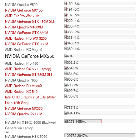
...
4150 -6%
NVIDIA Quadro P520
4191 -5%
NVIDIA GeForce MX150
4197 -5%
AMD FirePro W5170M
4229 -4%
NVIDIA GeForce GTX 480M SLI
4230 -4%
NVIDIA Quadro M1000M
4333 -2%
NVIDIA GeForce GTX 850M
4338 -1%
AMD Radeon Pro WX 3200
4348 -1%
NVIDIA GeForce GTX 950M
4380 -1%
AMD Radeon RX Vega 9
NVIDIA GeForce MX250
4404
4502 2%
AMD Radeon Pro 450
4554 3%
AMD Radeon RX 550 (Laptop)
4634 5%
NVIDIA GeForce GT 750M SLI
4655 6%
NVIDIA Quadro P600
4698 7%
AMD Radeon R9 M280X
4699 7%
AMD Radeon RX 540
4735 8%
Intel UHD Graphics 64EUs (Alder
Lake 12th Gen)
4787 9%
NVIDIA GeForce MX330
4894 11%
NVIDIA Quadro K5000M
...
68271 1450%
NVIDIA RTX PRO 5000 Blackwell
Generation Laptop
max:
129772 2847%
NVIDIA GeForce RTX 5090