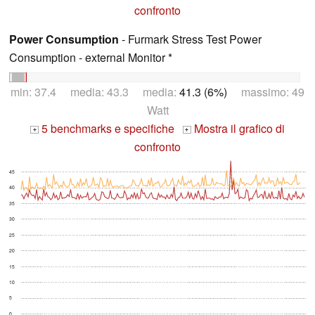
confronto
Power Consumption
- Furmark Stress Test Power
Consumption - external Monitor *
min: 37.4 media: 43.3 media:
41.3 (6%)
massimo: 49
Watt
5 benchmarks e specifiche
Mostra il grafico di
+
+
confronto
45
40
35
30
25
20
15
10
5
0