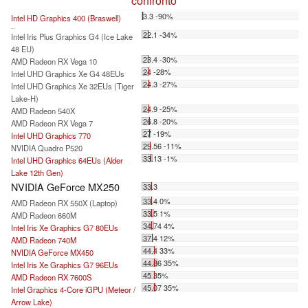
confronto
3.3 -90%
Intel HD Graphics 400 (Braswell)
...
22.1 -34%
Intel Iris Plus Graphics G4 (Ice Lake
48 EU)
23.4 -30%
AMD Radeon RX Vega 10
24 -28%
Intel UHD Graphics Xe G4 48EUs
24.3 -27%
Intel UHD Graphics Xe 32EUs (Tiger
Lake-H)
24.9 -25%
AMD Radeon 540X
26.8 -20%
AMD Radeon RX Vega 7
27 -19%
Intel UHD Graphics 770
29.56 -11%
NVIDIA Quadro P520
33.13 -1%
Intel UHD Graphics 64EUs (Alder
Lake 12th Gen)
NVIDIA GeForce MX250
33.3
33.4 0%
AMD Radeon RX 550X (Laptop)
33.5 1%
AMD Radeon 660M
34.74 4%
Intel Iris Xe Graphics G7 80EUs
37.4 12%
AMD Radeon 740M
44.4 33%
NVIDIA GeForce MX450
44.86 35%
Intel Iris Xe Graphics G7 96EUs
45 35%
AMD Radeon RX 7600S
45.07 35%
Intel Graphics 4-Core iGPU (Meteor /
Arrow Lake)