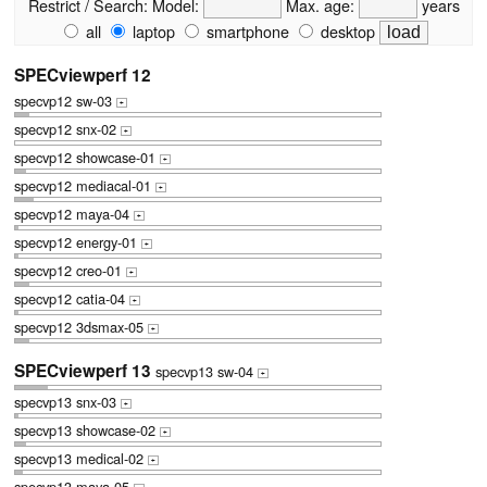
Restrict / Search:
Model:
Max. age:
years
all
laptop
smartphone
desktop
SPECviewperf 12
specvp12 sw-03
+
specvp12 snx-02
+
specvp12 showcase-01
+
specvp12 mediacal-01
+
specvp12 maya-04
+
specvp12 energy-01
+
specvp12 creo-01
+
specvp12 catia-04
+
specvp12 3dsmax-05
+
SPECviewperf 13
specvp13 sw-04
+
specvp13 snx-03
+
specvp13 showcase-02
+
specvp13 medical-02
+
specvp13 maya-05