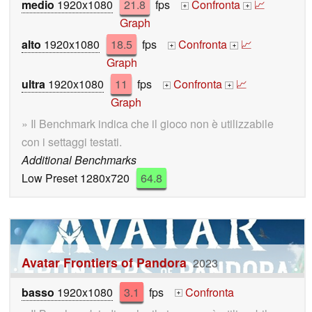
medio
1920x1080
21.8
fps
Confronta
📈
+
+
Graph
alto
1920x1080
18.5
fps
Confronta
📈
+
+
Graph
ultra
1920x1080
11
fps
Confronta
📈
+
+
Graph
» Il Benchmark indica che il gioco non è utilizzabile
con i settaggi testati.
Additional Benchmarks
Low Preset 1280x720
64.8
Avatar Frontiers of Pandora
2023
basso
1920x1080
3.1
fps
Confronta
+