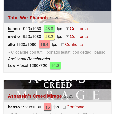
Total War Pharaoh
2023
basso
1920x1080
45.6
fps
Confronta
+
medio
1920x1080
28.2
fps
Confronta
+
alto
1920x1080
16.4
fps
Confronta
+
» Giocabile con tutti i portatili testati con dettagli basso.
Additional Benchmarks
Low Preset 1280x720
91.8
Assassin's Creed Mirage
2023
basso
1920x1080
15
fps
Confronta
+