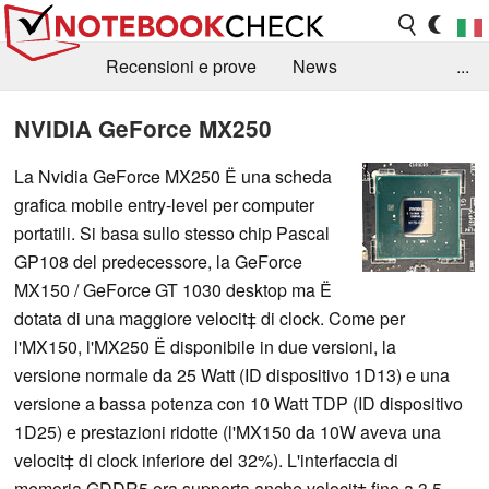
Recensioni e prove
News
...
Raccolta di recensioni
Info Techniche / Tips
NVIDIA GeForce MX250
Guida agli acquisti
Search
Contact
La Nvidia GeForce MX250 Ë una scheda
grafica mobile entry-level per computer
portatili. Si basa sullo stesso chip Pascal
GP108 del predecessore, la GeForce
MX150 / GeForce GT 1030 desktop ma Ë
dotata di una maggiore velocit‡ di clock. Come per
l'MX150, l'MX250 Ë disponibile in due versioni, la
versione normale da 25 Watt (ID dispositivo 1D13) e una
versione a bassa potenza con 10 Watt TDP (ID dispositivo
1D25) e prestazioni ridotte (l'MX150 da 10W aveva una
velocit‡ di clock inferiore del 32%). L'interfaccia di
memoria GDDR5 ora supporta anche velocit‡ fino a 3,5