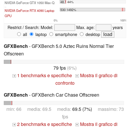
48.1 44%
NVIDIA GeForce GTX 1050 Max-Q
...
530 1492%
NVIDIA GeForce RTX 4090 Laptop
GPU
0%
100%
Restrict / Search:
Model:
Max. age:
years
all
laptop
smartphone
desktop
GFXBench
- GFXBench 5.0 Aztec Ruins Normal Tier
Offscreen
79 fps
(6%)
1 benchmarks e specifiche
Mostra il grafico di
+
+
confronto
GFXBench
- GFXBench Car Chase Offscreen
min: 66 media: 69.5 media:
69.5 (7%)
massimo: 73
fps
2 benchmarks e specifiche
Mostra il grafico di
+
+