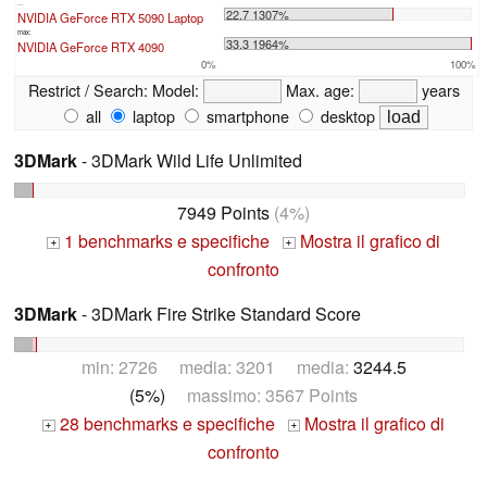
...
22.7 1307%
NVIDIA GeForce RTX 5090 Laptop
max:
33.3 1964%
NVIDIA GeForce RTX 4090
0%
100%
Restrict / Search:
Model:
Max. age:
years
all
laptop
smartphone
desktop
3DMark
- 3DMark Wild Life Unlimited
7949 Points
(4%)
1 benchmarks e specifiche
Mostra il grafico di
+
+
confronto
3DMark
- 3DMark Fire Strike Standard Score
min: 2726 media: 3201 media:
3244.5
(5%)
massimo: 3567 Points
28 benchmarks e specifiche
Mostra il grafico di
+
+
confronto