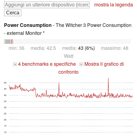
mostra la legenda
Power Consumption
- The Witcher 3 Power Consumption
- external Monitor *
min: 36 media: 42.5 media:
43 (6%)
massimo: 48
Watt
4 benchmarks e specifiche
Mostra il grafico di
+
+
confronto
50
45
40
35
30
25
20
15
10