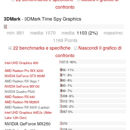
confronto
3DMark
- 3DMark Time Spy Graphics
min: 881 media: 1070 media:
1103 (2%)
massimo:
1169 Points
22 benchmarks e specifiche
Nascondi il grafico di
+
-
confronto
107.5 -90%
Intel UHD Graphics 600
...
956 -11%
AMD Radeon Pro WX 3200
971 -9%
NVIDIA GeForce GTX 950M
980 -8%
AMD Radeon RX Vega 7
995 -7%
NVIDIA GeForce MX150
999 -7%
NVIDIA Quadro P520
1008 -6%
AMD Radeon RX 640
1012 -5%
AMD Radeon R9 M280X
1050 -2%
AMD Radeon RX 550X (Laptop)
1067 0%
Intel UHD Graphics 64EUs (Alder
Lake 12th Gen)
NVIDIA GeForce MX250
1070
1078 1%