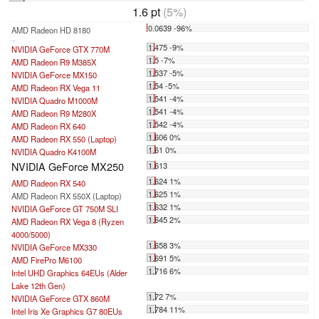
1.6 pt
(5%)
0.0639 -96%
AMD Radeon HD 8180
...
1.475 -9%
NVIDIA GeForce GTX 770M
1.5 -7%
AMD Radeon R9 M385X
1.537 -5%
NVIDIA GeForce MX150
1.54 -5%
AMD Radeon RX Vega 11
1.541 -4%
NVIDIA Quadro M1000M
1.541 -4%
AMD Radeon R9 M280X
1.542 -4%
AMD Radeon RX 640
1.606 0%
AMD Radeon RX 550 (Laptop)
1.61 0%
NVIDIA Quadro K4100M
NVIDIA GeForce MX250
1.613
1.624 1%
AMD Radeon RX 540
1.625 1%
AMD Radeon RX 550X (Laptop)
1.632 1%
NVIDIA GeForce GT 750M SLI
1.645 2%
AMD Radeon RX Vega 8 (Ryzen
4000/5000)
1.658 3%
NVIDIA GeForce MX330
1.691 5%
AMD FirePro M6100
1.716 6%
Intel UHD Graphics 64EUs (Alder
Lake 12th Gen)
1.72 7%
NVIDIA GeForce GTX 860M
1.784 11%
Intel Iris Xe Graphics G7 80EUs