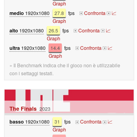
Graph
medio
1920x1080
27.8
fps
Confronta
📈
+
+
Graph
alto
1920x1080
26.5
fps
Confronta
📈
+
+
Graph
ultra
1920x1080
14.4
fps
Confronta
📈
+
+
Graph
» Il Benchmark indica che il gioco non è utilizzabile
con i settaggi testati.
The Finals
2023
basso
1920x1080
31
fps
Confronta
📈
+
+
Graph