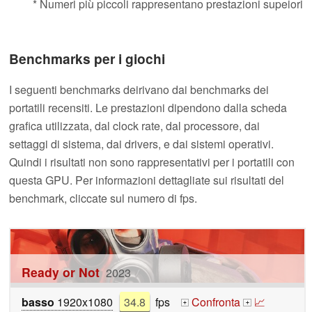
* Numeri più piccoli rappresentano prestazioni supeiori
Benchmarks per i giochi
I seguenti benchmarks deirivano dai benchmarks dei
portatili recensiti. Le prestazioni dipendono dalla scheda
grafica utilizzata, dal clock rate, dal processore, dai
settaggi di sistema, dai drivers, e dai sistemi operativi.
Quindi i risultati non sono rappresentativi per i portatili con
questa GPU. Per informazioni dettagliate sui risultati del
benchmark, cliccate sul numero di fps.
Ready or Not
2023
basso
1920x1080
34.8
fps
Confronta
📈
+
+