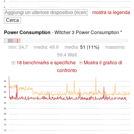
5
0
mostra la legenda
Power Consumption
- Witcher 3 Power Consumption *
min: 34.7 media: 49.9 media:
51 (11%)
massimo:
59.4 Watt
18 benchmarks e specifiche
Mostra il grafico di
+
+
confronto
55
50
45
40
35
30
25
20
15
10