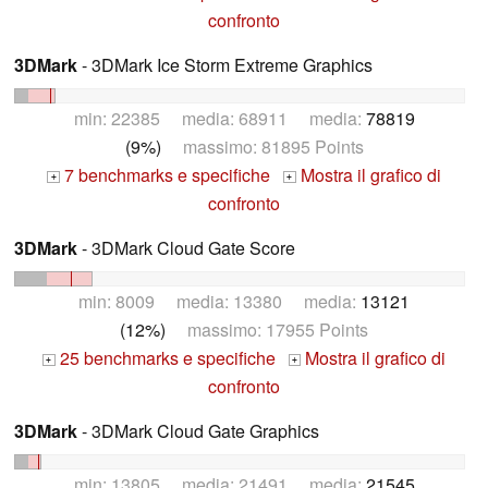
confronto
3DMark
- 3DMark Ice Storm Extreme Graphics
min: 22385 media: 68911 media:
78819
(9%)
massimo: 81895 Points
7 benchmarks e specifiche
Mostra il grafico di
+
+
confronto
3DMark
- 3DMark Cloud Gate Score
min: 8009 media: 13380 media:
13121
(12%)
massimo: 17955 Points
25 benchmarks e specifiche
Mostra il grafico di
+
+
confronto
3DMark
- 3DMark Cloud Gate Graphics
min: 13805 media: 21491 media:
21545