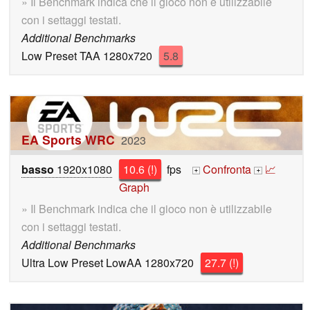
» Il Benchmark indica che il gioco non è utilizzabile
con i settaggi testati.
Additional Benchmarks
Low Preset TAA 1280x720
5.8
EA Sports WRC
2023
basso
1920x1080
10.6 (!)
fps
Confronta
📈
+
+
Graph
» Il Benchmark indica che il gioco non è utilizzabile
con i settaggi testati.
Additional Benchmarks
Ultra Low Preset LowAA 1280x720
27.7 (!)