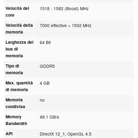
Velocità del
1518 - 1582 (Boost) MHz
core
Velocità della
7000 effective = 1502 MHz
memoria
Larghezza del
64 Bit
bus di
memoria
Tipo di
GDDR5
memoria
Max. quantità
4 GB
di memoria
Memoria
no
condivisa
Memory
48.1 GB/s
Bandwidth
API
DirectX 12_1, OpenGL 4.5