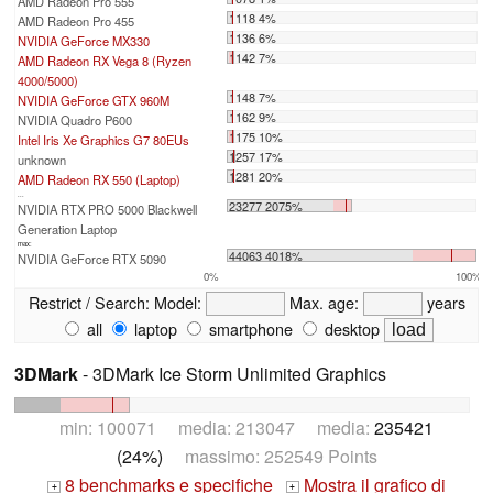
AMD Radeon Pro 555
1118 4%
AMD Radeon Pro 455
1136 6%
NVIDIA GeForce MX330
1142 7%
AMD Radeon RX Vega 8 (Ryzen
4000/5000)
1148 7%
NVIDIA GeForce GTX 960M
1162 9%
NVIDIA Quadro P600
1175 10%
Intel Iris Xe Graphics G7 80EUs
1257 17%
unknown
1281 20%
AMD Radeon RX 550 (Laptop)
...
23277 2075%
NVIDIA RTX PRO 5000 Blackwell
Generation Laptop
max:
44063 4018%
NVIDIA GeForce RTX 5090
0%
100%
Restrict / Search:
Model:
Max. age:
years
all
laptop
smartphone
desktop
3DMark
- 3DMark Ice Storm Unlimited Graphics
min: 100071 media: 213047 media:
235421
(24%)
massimo: 252549 Points
8 benchmarks e specifiche
Mostra il grafico di
+
+