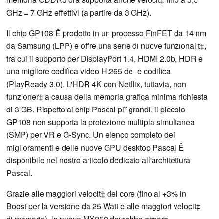
GHz = 7 GHz effettivi (a partire da 3 GHz).
Il chip GP108 Ë prodotto in un processo FinFET da 14 nm
da Samsung (LPP) e offre una serie di nuove funzionalit‡,
tra cui il supporto per DisplayPort 1.4, HDMI 2.0b, HDR e
una migliore codifica video H.265 de- e codifica
(PlayReady 3.0). L'HDR 4K con Netflix, tuttavia, non
funzioner‡ a causa della memoria grafica minima richiesta
di 3 GB. Rispetto ai chip Pascal pi˘ grandi, il piccolo
GP108 non supporta la proiezione multipla simultanea
(SMP) per VR e G-Sync. Un elenco completo dei
miglioramenti e delle nuove GPU desktop Pascal Ë
disponibile nel nostro articolo dedicato all'architettura
Pascal.
Grazie alle maggiori velocit‡ del core (fino al +3% in
Boost per la versione da 25 Watt e alle maggiori velocit‡
di memoria), la nuova MX250 dovrebbe essere