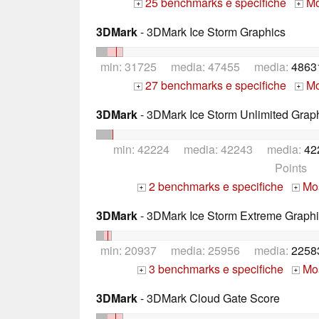
25 benchmarks e specifiche
Mos
+
+
3DMark
- 3DMark Ice Storm Graphics
min: 31725 media: 47455 media:
4863
27 benchmarks e specifiche
Mos
+
+
3DMark
- 3DMark Ice Storm Unlimited Grap
min: 42224 media: 42243 media:
42
Points
2 benchmarks e specifiche
Mos
+
+
3DMark
- 3DMark Ice Storm Extreme Graph
min: 20937 media: 25956 media:
2258
3 benchmarks e specifiche
Mos
+
+
3DMark
- 3DMark Cloud Gate Score