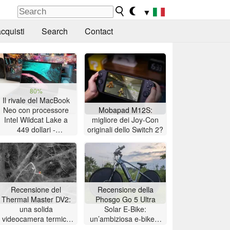
▼
cquisti
Search
Contact
80%
Il rivale del MacBook
Neo con processore
Mobapad M12S:
Intel Wildcat Lake a
migliore dei Joy-Con
449 dollari -
originali dello Switch 2?
Recensione del laptop
Chuwi UniBook
Recensione del
Recensione della
Thermal Master DV2:
Phosgo Go 5 Ultra
una solida
Solar E-Bike:
videocamera termica
un’ambiziosa e-bike a
per il birdwatching con
energia solare con