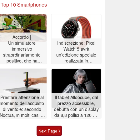
»
Top 10 Smartphones
Accordo |
Un simulatore
Indiscrezione: Pixel
immersivo
Watch 5 avrà
straordinariamente
un’edizione speciale
positivo, che ha
realizzata in
ispirato un’analisi di
collaborazione con una
quattro ore, è ora
stella dell’NBA
scontato del 90%
Prestare attenzione al
Il tablet Alldocube, dal
momento dell’acquisto
prezzo accessibile,
di ventole: secondo
debutta con un display
Noctua, in molti casi le
da 8,8 pollici a 120 Hz
dimensioni indicate
e un design sottile
nelle inserzioni sono
Next Page ⟩
errate