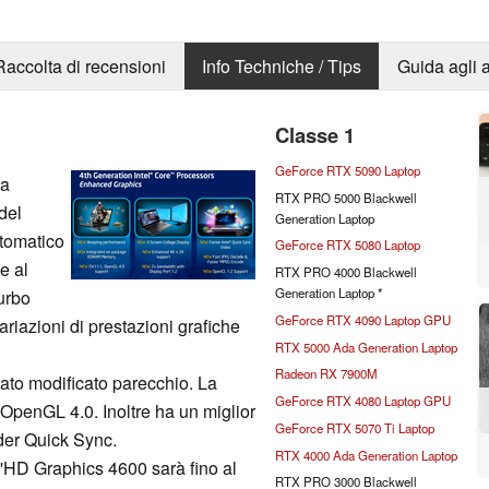
Raccolta di recensioni
Info Techniche / Tips
Guida agli a
Classe 1
GeForce RTX 5090 Laptop
da
RTX PRO 5000 Blackwell
del
Generation Laptop
utomatico
GeForce RTX 5080 Laptop
e al
RTX PRO 4000 Blackwell
Generation Laptop *
turbo
GeForce RTX 4090 Laptop GPU
ariazioni di prestazioni grafiche
RTX 5000 Ada Generation Laptop
Radeon RX 7900M
stato modificato parecchio. La
GeForce RTX 4080 Laptop GPU
penGL 4.0. Inoltre ha un miglior
GeForce RTX 5070 Ti Laptop
der Quick Sync.
RTX 4000 Ada Generation Laptop
'HD Graphics 4600 sarà fino al
RTX PRO 3000 Blackwell