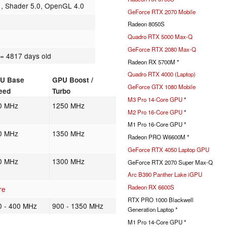
1, Shader 5.0, OpenGL 4.0
GeForce RTX 2070 Mobile
Radeon 8050S
Quadro RTX 5000 Max-Q
GeForce RTX 2080 Max-Q
3
= 4817 days old
Radeon RX 5700M *
Quadro RTX 4000 (Laptop)
U Base
GPU Boost /
GeForce GTX 1080 Mobile
eed
Turbo
M3 Pro 14-Core GPU
*
0 MHz
1250 MHz
M2 Pro 16-Core GPU
*
M1 Pro 16-Core GPU *
0 MHz
1350 MHz
Radeon PRO W6600M *
GeForce RTX 4050 Laptop GPU
0 MHz
1300 MHz
GeForce RTX 2070 Super Max-Q
Arc B390 Panther Lake iGPU
Radeon RX 6600S
re
RTX PRO 1000 Blackwell
0 - 400 MHz
900 - 1350 MHz
Generation Laptop *
M1 Pro 14-Core GPU *