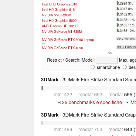
0.2924 3%
Intel UHD Graphics 610
0.3047 8%
Intel HD Graphics 515
0.3102 9%
NVIDIA NVS 5200M
0.3153 11%
Intel HD Graphics 5000
0.3155 11%
AMD Radeon HD 7620G
0.3168 12%
NVIDIA GeForce GT 630M
...
22.7 7910%
NVIDIA GeForce RTX 5090 Laptop
max:
33.3 11650
NVIDIA GeForce RTX 4090
0%
Restrict / Search:
Model:
Max. ag
smartphone
des
3DMark
- 3DMark Fire Strike Standard Scor
min: 432 media: 652 media:
595 
25 benchmarks e specifiche
Mos
+
+
3DMark
- 3DMark Fire Strike Standard Grap
min: 499 media: 704 media:
643 