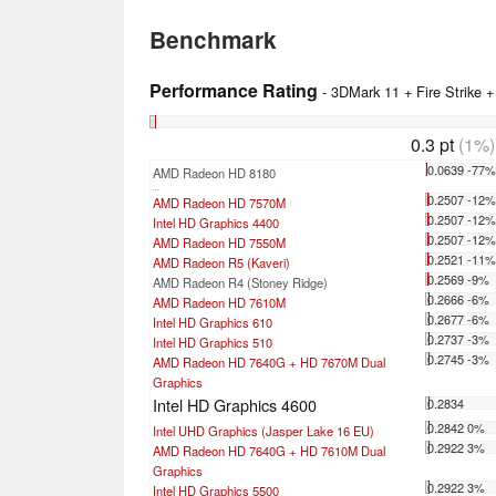
Benchmark
Performance Rating
- 3DMark 11 + Fire Strike 
0.3 pt
(1%)
0.0639 -77
AMD Radeon HD 8180
...
0.2507 -12
AMD Radeon HD 7570M
0.2507 -12
Intel HD Graphics 4400
0.2507 -12
AMD Radeon HD 7550M
0.2521 -11
AMD Radeon R5 (Kaveri)
0.2569 -9%
AMD Radeon R4 (Stoney Ridge)
0.2666 -6%
AMD Radeon HD 7610M
0.2677 -6%
Intel HD Graphics 610
0.2737 -3%
Intel HD Graphics 510
0.2745 -3%
AMD Radeon HD 7640G + HD 7670M Dual
Graphics
Intel HD Graphics 4600
0.2834
0.2842 0%
Intel UHD Graphics (Jasper Lake 16 EU)
0.2922 3%
AMD Radeon HD 7640G + HD 7610M Dual
Graphics
0.2922 3%
Intel HD Graphics 5500