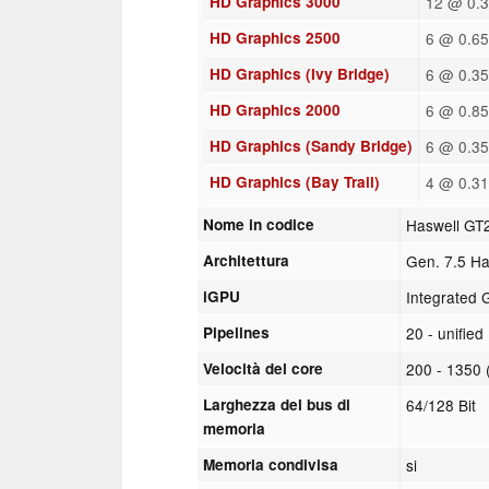
HD Graphics 3000
12 @ 0.3
HD Graphics 2500
6 @ 0.65
HD Graphics (Ivy Bridge)
6 @ 0.35
HD Graphics 2000
6 @ 0.85
HD Graphics (Sandy Bridge)
6 @ 0.35
HD Graphics (Bay Trail)
4 @ 0.31
Nome in codice
Haswell GT
Architettura
Gen. 7.5 Ha
iGPU
Integrated 
Pipelines
20 - unified
Velocità del core
200 - 1350 
Larghezza del bus di
64/128 Bit
memoria
Memoria condivisa
si