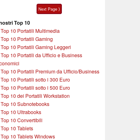
touchscreen da 5
alcune peculiarità
Next Page ⟩
pollici
 nostri Top 10
»
Top 10 Portatili Multimedia
»
Top 10 Portatili Gaming
»
Top 10 Portatili Gaming Leggeri
»
Top 10 Portatili da Ufficio e Business
conomici
»
Top 10 Portatili Premium da Ufficio/Business
»
T
op 10 Portatili sotto i 300 Euro
»
Top 10 Portatili sotto i 500 Euro
»
Top 10 dei Portatili Workstation
»
Top 10 Subnotebooks
»
Top 10 Ultrabooks
»
Top 10 Convertibili
»
Top 10 Tablets
»
Top 10 Tablets Windows