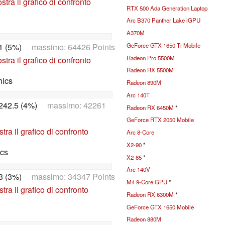
tra il grafico di confronto
RTX 500 Ada Generation Laptop
Arc B370 Panther Lake iGPU
A370M
GeForce GTX 1650 Ti Mobile
1 (5%)
massimo: 64426 Points
Radeon Pro 5500M
tra il grafico di confronto
Radeon RX 5500M
hics
Radeon 890M
Arc 140T
242.5 (4%)
massimo: 42261
Radeon RX 6450M
*
GeForce RTX 2050 Mobile
tra il grafico di confronto
Arc 8-Core
X2-90
*
ics
X2-85
*
Arc 140V
3 (3%)
massimo: 34347 Points
M4 9-Core GPU
*
tra il grafico di confronto
Radeon RX 6300M
*
GeForce GTX 1650 Mobile
Radeon 880M