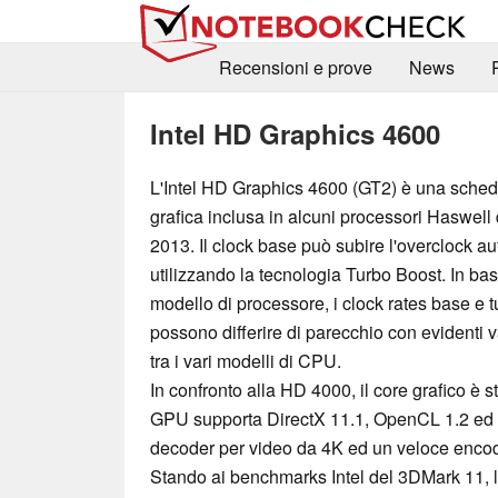
Recensioni e prove
News
Intel HD Graphics 4600
L'Intel HD Graphics 4600 (GT2) è una sche
grafica inclusa in alcuni processori Haswell 
2013. Il clock base può subire l'overclock a
utilizzando la tecnologia Turbo Boost. In bas
modello di processore, i clock rates base e 
possono differire di parecchio con evidenti v
tra i vari modelli di CPU.
In confronto alla HD 4000, il core grafico è 
GPU supporta DirectX 11.1, OpenCL 1.2 ed O
decoder per video da 4K ed un veloce enco
Stando ai benchmarks Intel del 3DMark 11, l