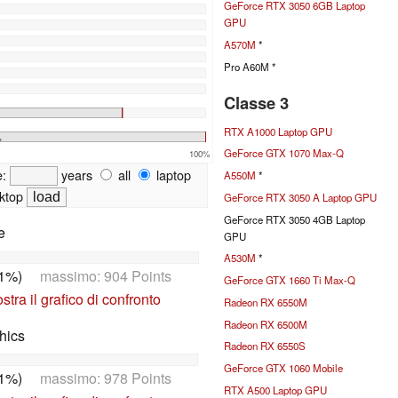
GeForce RTX 3050 6GB Laptop
GPU
A570M
*
Pro A60M *
Classe 3
RTX A1000 Laptop GPU
%
GeForce GTX 1070 Max-Q
100%
e:
years
all
laptop
A550M
*
ktop
GeForce RTX 3050 A Laptop GPU
GeForce RTX 3050 4GB Laptop
e
GPU
A530M
*
(1%)
massimo: 904 Points
GeForce GTX 1660 Ti Max-Q
tra il grafico di confronto
Radeon RX 6550M
Radeon RX 6500M
hics
Radeon RX 6550S
GeForce GTX 1060 Mobile
(1%)
massimo: 978 Points
RTX A500 Laptop GPU