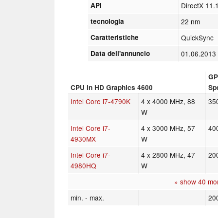
API
DirectX 11.
tecnologia
22 nm
Caratteristiche
QuickSync
Data dell'annuncio
01.06.201
GP
CPU in HD Graphics 4600
Sp
Intel Core i7-4790K
4 x 4000 MHz, 88
35
W
Intel Core i7-
4 x 3000 MHz, 57
40
4930MX
W
Intel Core i7-
4 x 2800 MHz, 47
20
4980HQ
W
» show 40 mo
min. - max.
20