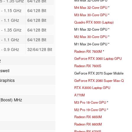
5 - 1.35 GHz
64/128 Bit
M5 Max 32-Core GPU *
M4 Max 32-Core GPU
*
 - 1.15 GHz
64/128 Bit
M3 Max 30-Core GPU
*
 - 1.1 GHz
64/128 Bit
Quadro RTX 5000 (Laptop)
 - 1.35 GHz
64/128 Bit
M1 Max 32-Core GPU *
M2 Max 30-Core GPU
*
 - 1.1 GHz
64/128 Bit
M1 Max 24-Core GPU *
 - 0.9 GHz
32/64/128 Bit
Radeon RX 7600M
*
GeForce RTX 3060 Laptop GPU
2
Radeon RX 7600S
swell
GeForce RTX 2070 Super Mobile
Graphics
GeForce RTX 2080 Super Max-Q
RTX A3000 Laptop GPU
A770M
(Boost) MHz
M3 Pro 18-Core GPU
*
M2 Pro 19-Core GPU
*
Radeon RX 6650M
Radeon RX 6600M
Radeon RX 6700S