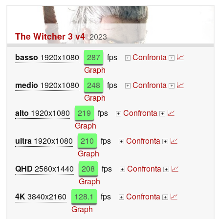
The Witcher 3 v4
2023
basso
1920x1080
287
fps
Confronta
📈
+
+
Graph
medio
1920x1080
248
fps
Confronta
📈
+
+
Graph
alto
1920x1080
219
fps
Confronta
📈
+
+
Graph
ultra
1920x1080
210
fps
Confronta
📈
+
+
Graph
QHD
2560x1440
208
fps
Confronta
📈
+
+
Graph
4K
3840x2160
128.1
fps
Confronta
📈
+
+
Graph