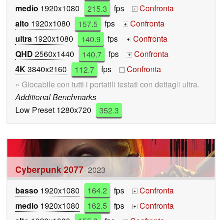
medio
1920x1080
215.3
fps
Confronta
+
alto
1920x1080
157.5
fps
Confronta
+
ultra
1920x1080
140.9
fps
Confronta
+
QHD
2560x1440
140.7
fps
Confronta
+
4K
3840x2160
112.7
fps
Confronta
+
» Giocabile con tutti i portatili testati con dettagli ultra.
Additional Benchmarks
Low Preset 1280x720
352.3
Cyberpunk 2077
2023
basso
1920x1080
164.2
fps
Confronta
+
medio
1920x1080
162.5
fps
Confronta
+