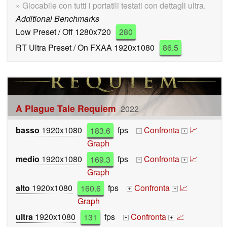
» Giocabile con tutti i portatili testati con dettagli ultra.
Additional Benchmarks
Low Preset / Off 1280x720
280
RT Ultra Preset / On FXAA 1920x1080
86.5
A Plague Tale Requiem
2022
basso
1920x1080
183.6
fps
Confronta
📈
+
+
Graph
medio
1920x1080
169.3
fps
Confronta
📈
+
+
Graph
alto
1920x1080
160.6
fps
Confronta
📈
+
+
Graph
ultra
1920x1080
131
fps
Confronta
📈
+
+