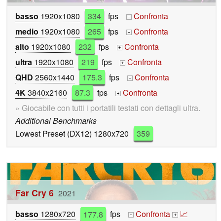
basso
1920x1080
334
fps
Confronta
+
medio
1920x1080
265
fps
Confronta
+
alto
1920x1080
232
fps
Confronta
+
ultra
1920x1080
219
fps
Confronta
+
QHD
2560x1440
175.3
fps
Confronta
+
4K
3840x2160
87.3
fps
Confronta
+
» Giocabile con tutti i portatili testati con dettagli ultra.
Additional Benchmarks
Lowest Preset (DX12) 1280x720
359
Far Cry 6
2021
basso
1280x720
177.8
fps
Confronta
📈
+
+