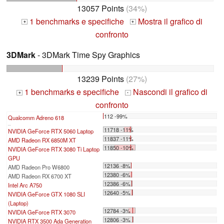
13057 Points
(34%)
1 benchmarks e specifiche
Mostra il grafico di
+
+
confronto
3DMark
- 3DMark Time Spy Graphics
13239 Points
(27%)
1 benchmarks e specifiche
Nascondi il grafico di
+
-
confronto
112 -99%
Qualcomm Adreno 618
...
11718 -11%
NVIDIA GeForce RTX 5060 Laptop
11837 -11%
AMD Radeon RX 6850M XT
11850 -10%
NVIDIA GeForce RTX 3080 Ti Laptop
GPU
12136 -8%
AMD Radeon Pro W6800
12380 -6%
AMD Radeon RX 6700 XT
12386 -6%
Intel Arc A750
12640 -5%
NVIDIA GeForce GTX 1080 SLI
(Laptop)
12784 -3%
NVIDIA GeForce RTX 3070
12806 -3%
NVIDIA RTX 3500 Ada Generation