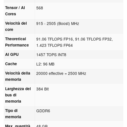
Tensor / AI
568
Cores
Velocità del
915 - 2505 (Boost) MHz
core
Theoretical
91.06 TFLOPS FP16, 91.06 TFLOPS FP32,
Performance
1.423 TFLOPS FP64
AI GPU
1457 TOPS INT8
Cache
L2: 96 MB
Velocità della
20000 effective = 2500 MHz
memoria
Larghezza del
384 Bit
bus di
memoria
Tipo di
GDDR6
memoria
Max. quantità
48 GB