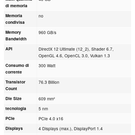
di memoria
Memoria
no
condivisa
Memory
960 GB/s
Bandwidth
API
DirectX 12 Ultimate (12_2), Shader 6.7,
OpenGL 4.6, OpenCL 3.0, Vulkan 1.3
Consumo di
300 Watt
corrente
Transistor
76.3 Billion
Count
Die Size
609 mm²
tecnologia
5 nm
PCIe
PCIe 4.0 x16
Displays
4 Displays (max.), DisplayPort 1.4