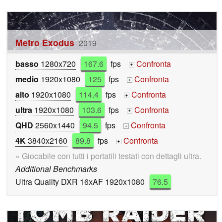
Metro Exodus
2019
basso
1280x720
167.6
fps
Confronta
+
medio
1920x1080
125
fps
Confronta
+
alto
1920x1080
114.4
fps
Confronta
+
ultra
1920x1080
103.6
fps
Confronta
+
QHD
2560x1440
94.5
fps
Confronta
+
4K
3840x2160
89.8
fps
Confronta
+
» Giocabile con tutti i portatili testati con dettagli ultra.
Additional Benchmarks
Ultra Quality DXR 16xAF 1920x1080
76.5