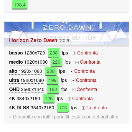
108.4
Horizon Zero Dawn
2020
basso
1280x720
238
fps
Confronta
+
medio
1920x1080
220
fps
Confronta
+
alto
1920x1080
208
fps
Confronta
+
ultra
1920x1080
199
fps
Confronta
+
QHD
2560x1440
192
fps
Confronta
+
4K
3840x2160
125
fps
Confronta
+
4K DLSS
3840x2160
173
fps
Confronta
+
» Giocabile con tutti i portatili testati con dettagli ultra.