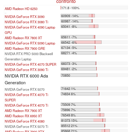
confronto
171.8 -100%
AMD Radeon HD 6250
...
60909 -14%
NVIDIA GeForce RTX 3090
60987 -14%
NVIDIA GeForce RTX 3080 Ti
65041 -8%
NVIDIA GeForce RTX 4090 Laptop
GPU
65611 -7%
AMD Radeon RX 7800 XT
66542 -6%
NVIDIA GeForce RTX 5090 Laptop
67134 -5%
AMD Radeon RX 7900 GRE
68271 -4%
NVIDIA RTX PRO 5000 Blackwell
Generation Laptop
68373 -3%
NVIDIA GeForce RTX 4070 SUPER
69481 -2%
NVIDIA GeForce RTX 3090 Ti
NVIDIA RTX 6000 Ada
70850
Generation
71642 1%
NVIDIA GeForce RTX 5070
74834 6%
NVIDIA GeForce RTX 4070 Ti
SUPER
75509 7%
NVIDIA GeForce RTX 4070 Ti
75896 7%
AMD Radeon RX 7900 XT
76549 8%
AMD Radeon RX 6950 XT
81373 15%
NVIDIA GeForce RTX 4080
85512 21%
NVIDIA GeForce RTX 5070 Ti
85868 21%
AMD Radeon RX 7900 XTX