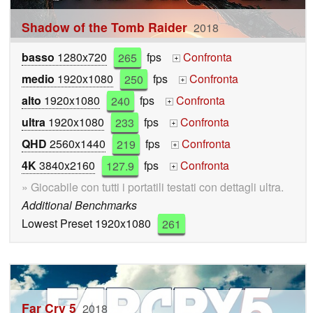
Shadow of the Tomb Raider
2018
basso
1280x720
265
fps
Confronta
+
medio
1920x1080
250
fps
Confronta
+
alto
1920x1080
240
fps
Confronta
+
ultra
1920x1080
233
fps
Confronta
+
QHD
2560x1440
219
fps
Confronta
+
4K
3840x2160
127.9
fps
Confronta
+
» Giocabile con tutti i portatili testati con dettagli ultra.
Additional Benchmarks
Lowest Preset 1920x1080
261
Far Cry 5
2018