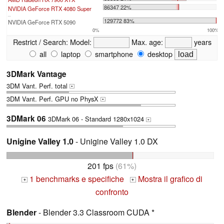
86347 22%
NVIDIA GeForce RTX 4080 Super
...
129772 83%
NVIDIA GeForce RTX 5090
0%
100%
Restrict / Search:
Model:
Max. age:
years
all
laptop
smartphone
desktop
3DMark Vantage
3DM Vant. Perf. total
+
3DM Vant. Perf. GPU no PhysX
+
3DMark 06
3DMark 06 - Standard 1280x1024
+
Unigine Valley 1.0
- Unigine Valley 1.0 DX
201 fps
(61%)
1 benchmarks e specifiche
Mostra il grafico di
+
+
confronto
Blender
- Blender 3.3 Classroom CUDA *