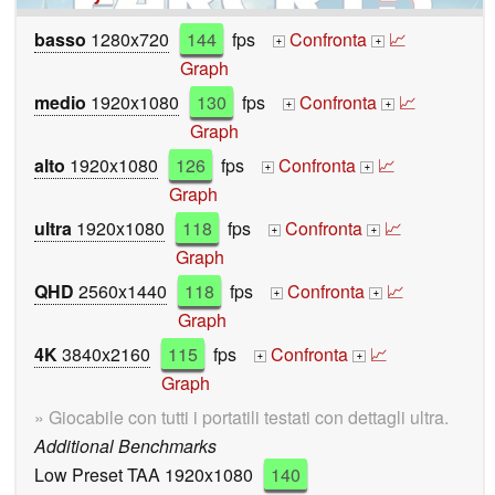
basso
1280x720
144
fps
Confronta
📈
+
+
Graph
medio
1920x1080
130
fps
Confronta
📈
+
+
Graph
alto
1920x1080
126
fps
Confronta
📈
+
+
Graph
ultra
1920x1080
118
fps
Confronta
📈
+
+
Graph
QHD
2560x1440
118
fps
Confronta
📈
+
+
Graph
4K
3840x2160
115
fps
Confronta
📈
+
+
Graph
» Giocabile con tutti i portatili testati con dettagli ultra.
Additional Benchmarks
Low Preset TAA 1920x1080
140