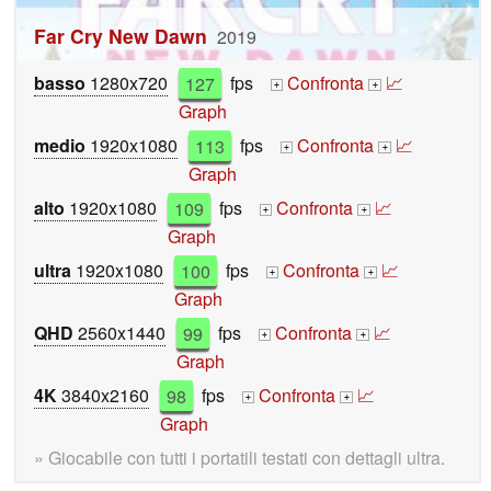
Far Cry New Dawn
2019
basso
1280x720
127
fps
Confronta
📈
+
+
Graph
medio
1920x1080
113
fps
Confronta
📈
+
+
Graph
alto
1920x1080
109
fps
Confronta
📈
+
+
Graph
ultra
1920x1080
100
fps
Confronta
📈
+
+
Graph
QHD
2560x1440
99
fps
Confronta
📈
+
+
Graph
4K
3840x2160
98
fps
Confronta
📈
+
+
Graph
» Giocabile con tutti i portatili testati con dettagli ultra.