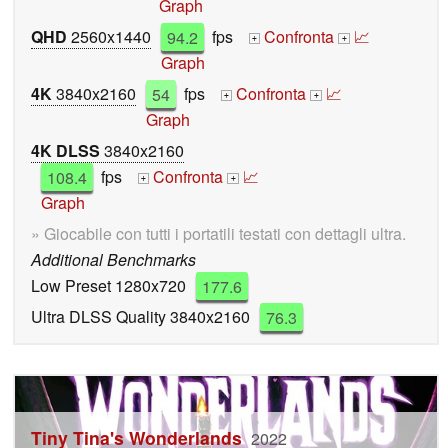
Graph
QHD
2560x1440
94.2
fps
Confronta
📈
+
+
Graph
4K
3840x2160
54
fps
Confronta
📈
+
+
Graph
4K DLSS
3840x2160
108.4
fps
Confronta
📈
+
+
Graph
» Giocabile con tutti i portatili testati con dettagli ultra.
Additional Benchmarks
Low Preset 1280x720
177.6
Ultra DLSS Quality 3840x2160
76.3
Tiny Tina's Wonderlands
2022