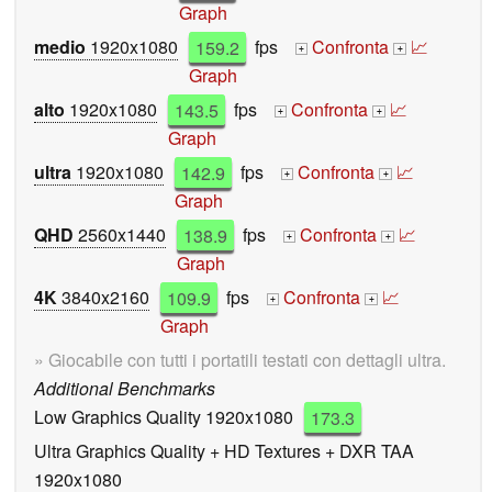
Graph
medio
1920x1080
159.2
fps
Confronta
📈
+
+
Graph
alto
1920x1080
143.5
fps
Confronta
📈
+
+
Graph
ultra
1920x1080
142.9
fps
Confronta
📈
+
+
Graph
QHD
2560x1440
138.9
fps
Confronta
📈
+
+
Graph
4K
3840x2160
109.9
fps
Confronta
📈
+
+
Graph
» Giocabile con tutti i portatili testati con dettagli ultra.
Additional Benchmarks
Low Graphics Quality 1920x1080
173.3
Ultra Graphics Quality + HD Textures + DXR TAA
1920x1080