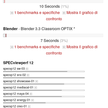
10 Seconds
(1%)
1 benchmarks e specifiche
Mostra il grafico di
+
+
confronto
Blender
- Blender 3.3 Classroom OPTIX *
7 Seconds
(3%)
1 benchmarks e specifiche
Mostra il grafico di
+
+
confronto
SPECviewperf 12
specvp12 sw-03
+
specvp12 snx-02
+
specvp12 showcase-01
+
specvp12 mediacal-01
+
specvp12 maya-04
+
specvp12 energy-01
+
specvp12 creo-01
+