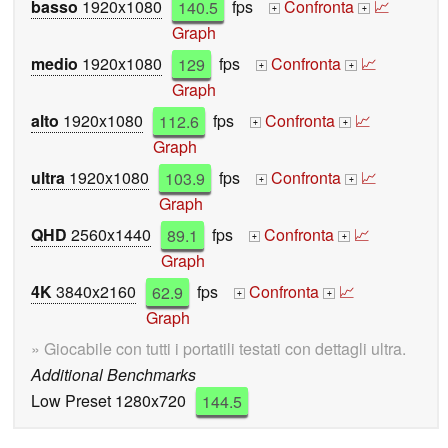
basso
1920x1080
140.5
fps
Confronta
📈
+
+
Graph
medio
1920x1080
129
fps
Confronta
📈
+
+
Graph
alto
1920x1080
112.6
fps
Confronta
📈
+
+
Graph
ultra
1920x1080
103.9
fps
Confronta
📈
+
+
Graph
QHD
2560x1440
89.1
fps
Confronta
📈
+
+
Graph
4K
3840x2160
62.9
fps
Confronta
📈
+
+
Graph
» Giocabile con tutti i portatili testati con dettagli ultra.
Additional Benchmarks
Low Preset 1280x720
144.5