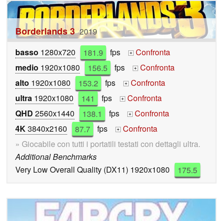
Borderlands 3
2019
basso
1280x720
181.9
fps
Confronta
+
medio
1920x1080
156.5
fps
Confronta
+
alto
1920x1080
153.2
fps
Confronta
+
ultra
1920x1080
141
fps
Confronta
+
QHD
2560x1440
138.1
fps
Confronta
+
4K
3840x2160
87.7
fps
Confronta
+
» Giocabile con tutti i portatili testati con dettagli ultra.
Additional Benchmarks
Very Low Overall Quality (DX11) 1920x1080
175.5