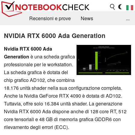
Recensioni e prove
News
...
Raccolta di recensioni
Info Techniche / Tips
NVIDIA RTX 6000 Ada Generation
Guida agli acquisti
Search
Contact
Nvidia RTX 6000 Ada
Generation
è una scheda grafica
professionale per le workstation.
La scheda grafica è dotata del
chip grafico AD102, che combina
18.176 unità shader nella sua configurazione completa.
Anche la Nvidia GeForce RTX 4090 è dotata di AD102.
Tuttavia, offre solo 16.384 unità shader. La generazione
Nvidia RTX 6000 Ada dispone anche di 128 core RT, 512
core tensoriali e 48 GB di memoria grafica GDDR6 con
rilevamento degli errori (ECC).