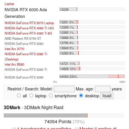
Laptop
NVIDIA RTX 6000 Ada
13239
Generation
13261 0%
NVIDIA GeForce RTX 5070 Laptop
13359 1%
NVIDIA GeForce RTX 4060 Ti 16G
13385 1%
NVIDIA GeForce RTX 4060 Ti 8G
13686 3%
AMD Radeon RX 6750 XT
13790 4%
NVIDIA GeForce RTX 5060
13849 5%
Intel Arc A770
14283 8%
NVIDIA GeForce RTX 2080 Ti
(Desktop)
14721 11%
Intel Arc B580
14828 12%
NVIDIA GeForce RTX 5060 Ti
...
44063 233%
NVIDIA GeForce RTX 5090
0%
100%
Restrict / Search:
Model:
Max. age:
years
all
laptop
smartphone
desktop
3DMark
- 3DMark Night Raid
74054 Points
(70%)
1 benchmarks e specifiche
Mostra il grafico di