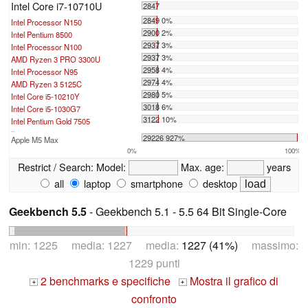
Intel Core i7-10710U
2847
2849 0%
Intel Processor N150
2900 2%
Intel Pentium 8500
2937 3%
Intel Processor N100
2937 3%
AMD Ryzen 3 PRO 3300U
2958 4%
Intel Processor N95
2974 4%
AMD Ryzen 3 5125C
2980 5%
Intel Core i5-10210Y
3018 6%
Intel Core i5-1030G7
3122 10%
Intel Pentium Gold 7505
...
29226 927%
Apple M5 Max
0%
100%
Restrict / Search:
Model:
Max. age:
years
all
laptop
smartphone
desktop
Geekbench 5.5
- Geekbench 5.1 - 5.5 64 Bit Single-Core
min: 1225 media: 1227 media:
1227 (41%)
massimo:
1229 punti
2 benchmarks e specifiche
Mostra il grafico di
+
+
confronto