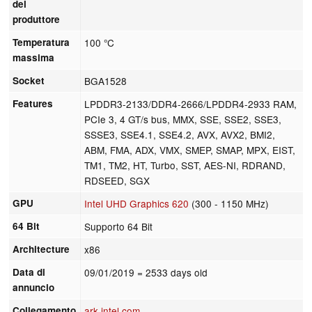
del
produttore
Temperatura
100 °C
massima
Socket
BGA1528
Features
LPDDR3-2133/DDR4-2666/LPDDR4-2933 RAM,
PCIe 3, 4 GT/s bus, MMX, SSE, SSE2, SSE3,
SSSE3, SSE4.1, SSE4.2, AVX, AVX2, BMI2,
ABM, FMA, ADX, VMX, SMEP, SMAP, MPX, EIST,
TM1, TM2, HT, Turbo, SST, AES-NI, RDRAND,
RDSEED, SGX
GPU
Intel UHD Graphics 620
(300 - 1150 MHz)
64 Bit
Supporto 64 Bit
Architecture
x86
Data di
09/01/2019
= 2533 days old
annuncio
Collegamento
ark.intel.com