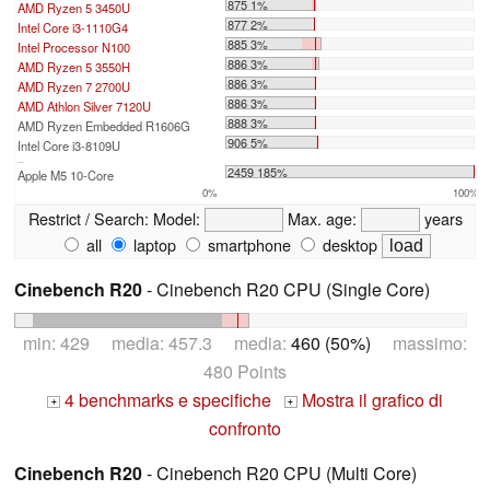
875 1%
AMD Ryzen 5 3450U
877 2%
Intel Core i3-1110G4
885 3%
Intel Processor N100
886 3%
AMD Ryzen 5 3550H
886 3%
AMD Ryzen 7 2700U
886 3%
AMD Athlon Silver 7120U
888 3%
AMD Ryzen Embedded R1606G
906 5%
Intel Core i3-8109U
...
2459 185%
Apple M5 10-Core
0%
100%
Restrict / Search:
Model:
Max. age:
years
all
laptop
smartphone
desktop
Cinebench R20
- Cinebench R20 CPU (Single Core)
min: 429 media: 457.3 media:
460 (50%)
massimo:
480 Points
4 benchmarks e specifiche
Mostra il grafico di
+
+
confronto
Cinebench R20
- Cinebench R20 CPU (Multi Core)