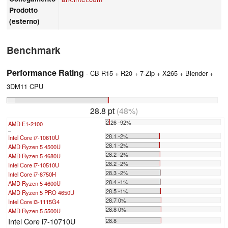
Prodotto
(esterno)
Benchmark
Performance Rating
- CB R15 + R20 + 7-Zip + X265 + Blender +
3DM11 CPU
28.8 pt
(48%)
2.26 -92%
AMD E1-2100
...
28.1 -2%
Intel Core i7-10610U
28.1 -2%
AMD Ryzen 5 4500U
28.2 -2%
AMD Ryzen 5 4680U
28.2 -2%
Intel Core i7-10510U
28.3 -2%
Intel Core i7-8750H
28.4 -1%
AMD Ryzen 5 4600U
28.5 -1%
AMD Ryzen 5 PRO 4650U
28.7 0%
Intel Core i3-1115G4
28.8 0%
AMD Ryzen 5 5500U
Intel Core i7-10710U
28.8