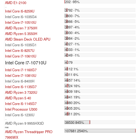
202 -95%
AMD E1-2100
...
3792 -7%
Intel Core i5-8259U
3800 -7%
Intel Core i5-1035G4
3866 -5%
Intel Core i7-10510U
3897 -4%
AMD Ryzen 7 3750H
3930 -4%
AMD Ryzen 5 3550H
3984 -2%
AMD Steam Deck OLED APU
4027 -1%
Intel Core i5-1035G1
4033 -1%
Intel Core i5-8257U
4049 -1%
Intel Core i7-10610U
Intel Core i7-10710U
4079
4112 1%
Intel Core i7-1160G7
4311 6%
Intel Core i7-10810U
4657 14%
Intel Core i5-8400H
4724 16%
Intel Core i5-1135G7
4809 18%
AMD Ryzen 3 7320U
4841 19%
AMD Ryzen 5 40
4880 20%
Intel Core i5-1145G7
4905 20%
Intel Processor U300
4911 20%
Intel Core i5-1230U
...
38530 845%
AMD Ryzen 9 9955HX3D
max:
107681 2540%
AMD Ryzen Threadripper PRO
7995WX