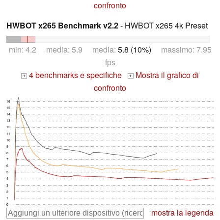
confronto
HWBOT x265 Benchmark v2.2
- HWBOT x265 4k Preset
min: 4.2 media: 5.9 media:
5.8 (10%)
massimo: 7.95
fps
4 benchmarks e specifiche
Mostra il grafico di
+
+
confronto
16
15
14
13
12
11
10
9
8
7
6
5
4
3
2
1
0
mostra la legenda