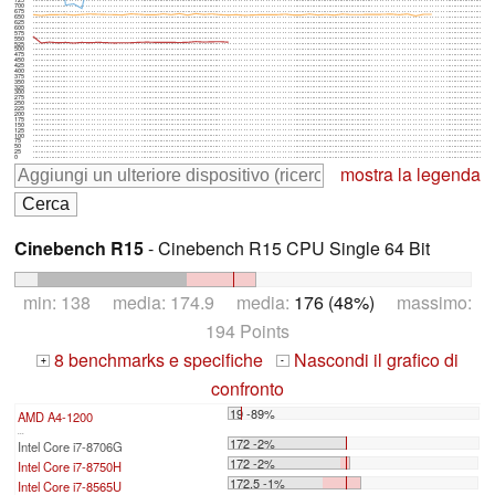
725
700
675
650
625
600
575
550
525
500
475
450
425
400
375
350
325
300
275
250
225
200
175
150
125
100
75
50
25
0
mostra la legenda
Cinebench R15
- Cinebench R15 CPU Single 64 Bit
min: 138 media: 174.9 media:
176 (48%)
massimo:
194 Points
8 benchmarks e specifiche
Nascondi il grafico di
+
-
confronto
19 -89%
AMD A4-1200
...
172 -2%
Intel Core i7-8706G
172 -2%
Intel Core i7-8750H
172.5 -1%
Intel Core i7-8565U