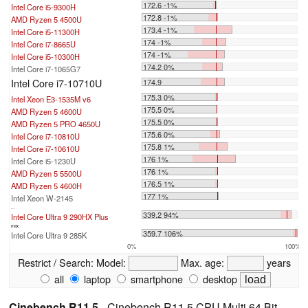
172.6 -1%
Intel Core i5-9300H
172.8 -1%
AMD Ryzen 5 4500U
173.4 -1%
Intel Core i5-11300H
174 -1%
Intel Core i7-8665U
174 -1%
Intel Core i5-10300H
174.2 0%
Intel Core i7-1065G7
Intel Core i7-10710U
174.9
175.3 0%
Intel Xeon E3-1535M v6
175.5 0%
AMD Ryzen 5 4600U
175.5 0%
AMD Ryzen 5 PRO 4650U
175.6 0%
Intel Core i7-10810U
175.8 1%
Intel Core i7-10610U
176 1%
Intel Core i5-1230U
176 1%
AMD Ryzen 5 5500U
176.5 1%
AMD Ryzen 5 4600H
177 1%
Intel Xeon W-2145
...
339.2 94%
Intel Core Ultra 9 290HX Plus
max:
359.7 106%
Intel Core Ultra 9 285K
0%
100%
Restrict / Search:
Model:
Max. age:
years
all
laptop
smartphone
desktop
Cinebench R11.5
- Cinebench R11.5 CPU Multi 64 Bit