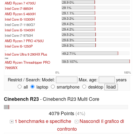
28.9 0%
AMD Ryzen 7 4700U
29 1%
Intel Core i7-8850H
29.1 1%
AMD Ryzen 5 4600H
29.3 2%
Intel Core i5-10300H
29.4 2%
Intel Core i7-1180G7
29.4 2%
Intel Core i5-10400H
29.5 2%
Intel Core i7-9750H
29.6 3%
AMD Ryzen 7 PRO 4750U
29.6 3%
Intel Core i5-1250P
...
49.2 71%
Intel Core Ultra 9 290HX Plus
max:
59.5 107%
AMD Ryzen Threadripper PRO
7995WX
0%
100%
Restrict / Search:
Model:
Max. age:
years
all
laptop
smartphone
desktop
Cinebench R23
- Cinebench R23 Multi Core
4079 Points
(4%)
1 benchmarks e specifiche
Nascondi il grafico di
+
-
confronto