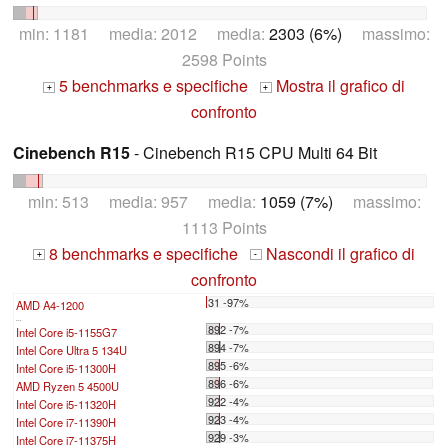
min: 1181 media: 2012 media:
2303 (6%)
massimo:
2598 Points
5 benchmarks e specifiche
Mostra il grafico di
+
+
confronto
Cinebench R15
- Cinebench R15 CPU Multi 64 Bit
min: 513 media: 957 media:
1059 (7%)
massimo:
1113 Points
8 benchmarks e specifiche
Nascondi il grafico di
+
-
confronto
31 -97%
AMD A4-1200
...
892 -7%
Intel Core i5-1155G7
894 -7%
Intel Core Ultra 5 134U
895 -6%
Intel Core i5-11300H
896 -6%
AMD Ryzen 5 4500U
922 -4%
Intel Core i5-11320H
923 -4%
Intel Core i7-11390H
929 -3%
Intel Core i7-11375H