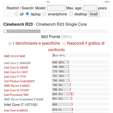
0%
100%
Restrict / Search:
Model:
Max. age:
years
all
laptop
smartphone
desktop
Cinebench R23
- Cinebench R23 Single Core
863 Points
(35%)
1 benchmarks e specifiche
Nascondi il grafico di
+
-
confronto
74.4 -91%
AMD A10-5745M
...
692 -20%
Intel Core i7-2860QM
708 -18%
Intel Core i5-4300M
710 -18%
Intel Core i5-L16G7
721 -16%
Intel Core i7-7Y75
740 -14%
Intel Pentium Gold 6500Y
785 -9%
AMD Ryzen 3 3250U
788 -9%
Intel Core i3-10100Y
820 -5%
Intel Processor N95
841 -3%
AMD Ryzen Embedded V1605B
Intel Core i7-10710U
863
874 1%
Intel Core i5-8250U