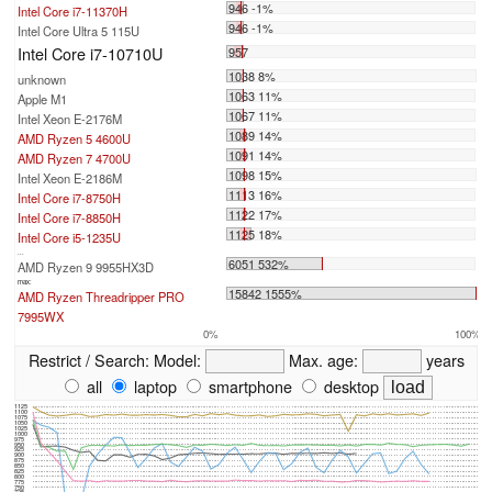
946 -1%
Intel Core i7-11370H
946 -1%
Intel Core Ultra 5 115U
Intel Core i7-10710U
957
1038 8%
unknown
1063 11%
Apple M1
1067 11%
Intel Xeon E-2176M
1089 14%
AMD Ryzen 5 4600U
1091 14%
AMD Ryzen 7 4700U
1098 15%
Intel Xeon E-2186M
1113 16%
Intel Core i7-8750H
1122 17%
Intel Core i7-8850H
1125 18%
Intel Core i5-1235U
...
6051 532%
AMD Ryzen 9 9955HX3D
max:
15842 1555%
AMD Ryzen Threadripper PRO
7995WX
0%
100%
Restrict / Search:
Model:
Max. age:
years
all
laptop
smartphone
desktop
1125
1100
1075
1050
1025
1000
975
950
925
900
875
850
825
800
775
750