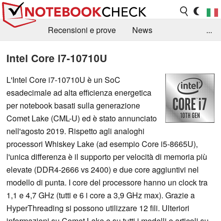
Recensioni e prove
News
...
Raccolta di recensioni
Info Techniche / Tips
Intel Core i7-10710U
Guida agli acquisti
Search
Contact
L'Intel Core i7-10710U è un SoC
esadecimale ad alta efficienza energetica
per notebook basati sulla generazione
Comet Lake (CML-U) ed è stato annunciato
nell'agosto 2019. Rispetto agli analoghi
processori Whiskey Lake (ad esempio Core i5-8665U),
l'unica differenza è il supporto per velocità di memoria più
elevate (DDR4-2666 vs 2400) e due core aggiuntivi nel
modello di punta. I core del processore hanno un clock tra
1,1 e 4,7 GHz (tutti e 6 i core a 3,9 GHz max). Grazie a
HyperThreading si possono utilizzare 12 fili. Ulteriori
informazioni su Comet Lake e su tutti i modelli e articoli su