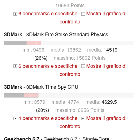
10583 Points
6 benchmarks e specifiche
Mostra il grafico di
+
+
confronto
3DMark
- 3DMark Fire Strike Standard Physics
min: 9496 media: 13862 media:
14519
(26%)
massimo: 15892 Points
6 benchmarks e specifiche
Mostra il grafico di
+
+
confronto
3DMark
- 3DMark Time Spy CPU
min: 3579 media: 4774 media:
4629.5
(20%)
massimo: 6256 Points
4 benchmarks e specifiche
Mostra il grafico di
+
+
confronto
Geekbench 6.7
- Geekbench 6.7.1 Single-Core