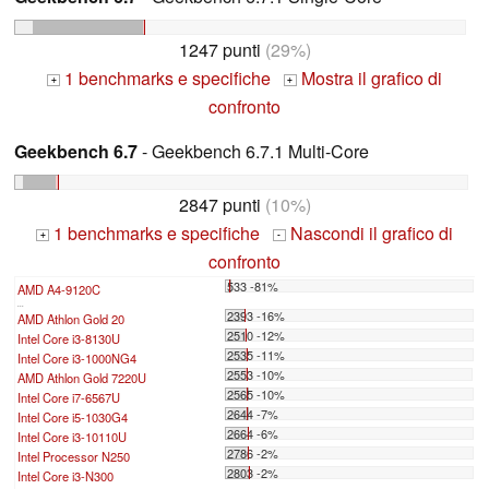
1247 punti
(29%)
1 benchmarks e specifiche
Mostra il grafico di
+
+
confronto
Geekbench 6.7
- Geekbench 6.7.1 Multi-Core
2847 punti
(10%)
1 benchmarks e specifiche
Nascondi il grafico di
+
-
confronto
533 -81%
AMD A4-9120C
...
2393 -16%
AMD Athlon Gold 20
2510 -12%
Intel Core i3-8130U
2535 -11%
Intel Core i3-1000NG4
2553 -10%
AMD Athlon Gold 7220U
2565 -10%
Intel Core i7-6567U
2644 -7%
Intel Core i5-1030G4
2664 -6%
Intel Core i3-10110U
2786 -2%
Intel Processor N250
2803 -2%
Intel Core i3-N300