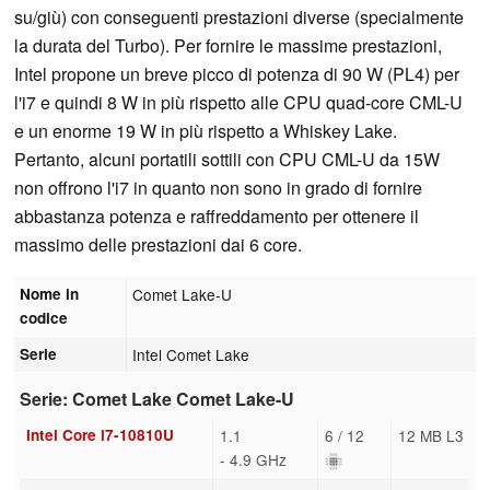
su/giù) con conseguenti prestazioni diverse (specialmente
la durata del Turbo). Per fornire le massime prestazioni,
Intel propone un breve picco di potenza di 90 W (PL4) per
l'i7 e quindi 8 W in più rispetto alle CPU quad-core CML-U
e un enorme 19 W in più rispetto a Whiskey Lake.
Pertanto, alcuni portatili sottili con CPU CML-U da 15W
non offrono l'i7 in quanto non sono in grado di fornire
abbastanza potenza e raffreddamento per ottenere il
massimo delle prestazioni dai 6 core.
Nome in
Comet Lake-U
codice
Serie
Intel Comet Lake
Serie: Comet Lake Comet Lake-U
Intel Core i7-10810U
1.1
6 / 12
12 MB L3
- 4.9 GHz