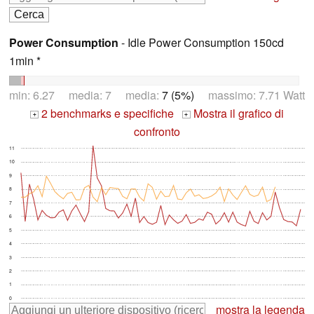
Power Consumption
- Idle Power Consumption 150cd
1min *
min: 6.27 media: 7 media:
7 (5%)
massimo: 7.71 Watt
2 benchmarks e specifiche
Mostra il grafico di
+
+
confronto
11
10
9
8
7
6
5
4
3
2
1
0
mostra la legenda