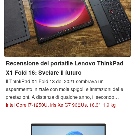
Recensione del portatile Lenovo ThinkPad
X1 Fold 16: Svelare il futuro
Il ThinkPad X1 Fold 13 del 2021 sembrava un
esperimento iniziale con molti spigoli e limitazioni delle
prestazioni. A distanza di qualche anno, il secondo
tentativo di Lenovo di realizzare un ThinkPad pieghevole
Intel Core i7-1250U, Iris Xe G7 96EUs, 16.3", 1.9 kg
sembra molto più raffinato e competitivo rispetto ai
tradizionali computer portatili a conchiglia.