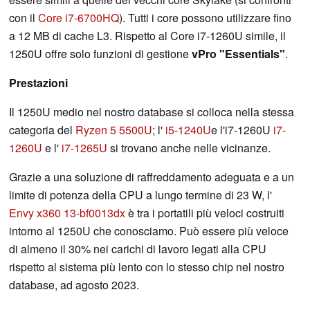
con il
Core i7-6700HQ
). Tutti i core possono utilizzare fino
a 12 MB di cache L3. Rispetto al Core i7-1260U simile, il
1250U offre solo funzioni di gestione
vPro "Essentials"
.
Prestazioni
Il 1250U medio nel nostro database si colloca nella stessa
categoria del
Ryzen 5 5500U
; l'
i5-1240U
e l'i7-1260U
i7-
1260U
e l'
i7-1265U
si trovano anche nelle vicinanze.
Grazie a una soluzione di raffreddamento adeguata e a un
limite di potenza della CPU a lungo termine di 23 W, l'
Envy x360 13-bf0013dx
è tra i portatili più veloci costruiti
intorno al 1250U che conosciamo. Può essere più veloce
di almeno il 30% nei carichi di lavoro legati alla CPU
rispetto al sistema più lento con lo stesso chip nel nostro
database, ad agosto 2023.