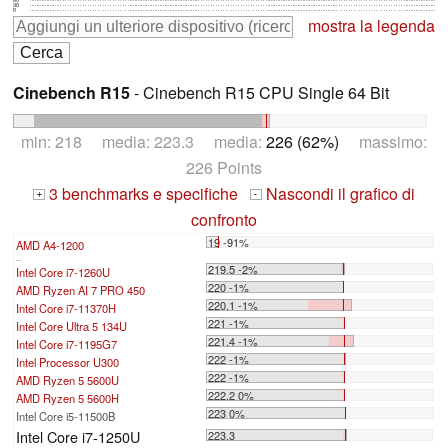
30
0
mostra la legenda
Cinebench R15
- Cinebench R15 CPU Single 64 Bit
min: 218 media: 223.3 media:
226 (62%)
massimo:
226 Points
3 benchmarks e specifiche
Nascondi il grafico di
+
-
confronto
19 -91%
AMD A4-1200
...
219.5 -2%
Intel Core i7-1260U
220 -1%
AMD Ryzen AI 7 PRO 450
220.1 -1%
Intel Core i7-11370H
221 -1%
Intel Core Ultra 5 134U
221.4 -1%
Intel Core i7-1195G7
222 -1%
Intel Processor U300
222 -1%
AMD Ryzen 5 5600U
222.2 0%
AMD Ryzen 5 5600H
223 0%
Intel Core i5-11500B
Intel Core i7-1250U
223.3