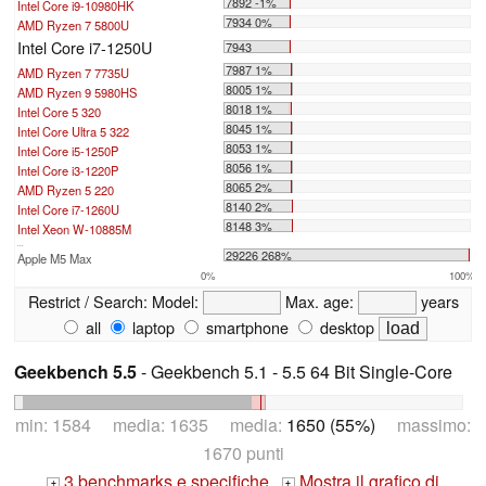
7892 -1%
Intel Core i9-10980HK
7934 0%
AMD Ryzen 7 5800U
Intel Core i7-1250U
7943
7987 1%
AMD Ryzen 7 7735U
8005 1%
AMD Ryzen 9 5980HS
8018 1%
Intel Core 5 320
8045 1%
Intel Core Ultra 5 322
8053 1%
Intel Core i5-1250P
8056 1%
Intel Core i3-1220P
8065 2%
AMD Ryzen 5 220
8140 2%
Intel Core i7-1260U
8148 3%
Intel Xeon W-10885M
...
29226 268%
Apple M5 Max
0%
100%
Restrict / Search:
Model:
Max. age:
years
all
laptop
smartphone
desktop
Geekbench 5.5
- Geekbench 5.1 - 5.5 64 Bit Single-Core
min: 1584 media: 1635 media:
1650 (55%)
massimo:
1670 punti
3 benchmarks e specifiche
Mostra il grafico di
+
+