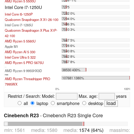
7209 -1%
AMD Ryzen 5 5500U
Intel Core i7-1250U
7275
7282 0%
Intel Core i5-1250P
7294 0%
Qualcomm Snapdragon X X1-26-100
7486 3%
Intel Core i7-1265U
7510 3%
Qualcomm Snapdragon X Plus X1P-
42-100
7667 5%
AMD Ryzen 5 5560U
7728 6%
Apple M1
7840 8%
AMD Ryzen AI 5 330
7862 8%
Intel Core Ultra 5 322
7867 8%
AMD Ryzen 5 PRO 5675U
...
38530 430%
AMD Ryzen 9 9955HX3D
max:
107681 1380%
AMD Ryzen Threadripper PRO
7995WX
0%
100%
Restrict / Search:
Model:
Max. age:
years
all
laptop
smartphone
desktop
Cinebench R23
- Cinebench R23 Single Core
min: 1561 media: 1580 media:
1574 (64%)
massimo: