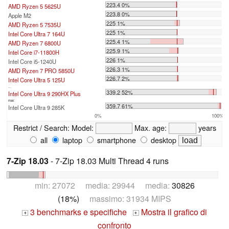
223.4 0%
AMD Ryzen 5 5625U
223.8 0%
Apple M2
225 1%
AMD Ryzen 5 7535U
225 1%
Intel Core Ultra 7 164U
225.4 1%
AMD Ryzen 7 6800U
225.9 1%
Intel Core i7-11800H
226 1%
Intel Core i5-1240U
226.3 1%
AMD Ryzen 7 PRO 5850U
226.7 2%
Intel Core Ultra 5 125U
...
339.2 52%
Intel Core Ultra 9 290HX Plus
max:
359.7 61%
Intel Core Ultra 9 285K
0%
100%
Restrict / Search:
Model:
Max. age:
years
all
laptop
smartphone
desktop
7-Zip 18.03
- 7-Zip 18.03 Multi Thread 4 runs
min: 27072 media: 29944 media:
30826
(18%)
massimo: 31934 MIPS
3 benchmarks e specifiche
Mostra il grafico di
+
+
confronto