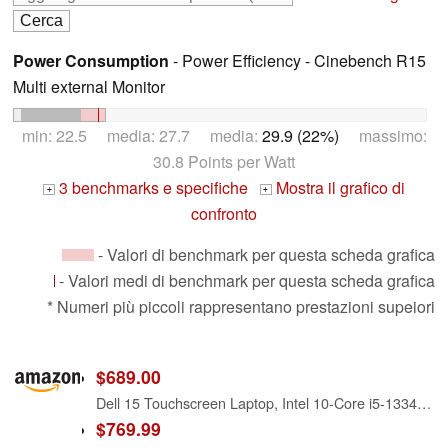
Power Consumption
- Power Efficiency - Cinebench R15
Multi external Monitor
min: 22.5 media: 27.7 media:
29.9 (22%)
massimo:
30.8 Points per Watt
3 benchmarks e specifiche
Mostra il grafico di
+
+
confronto
- Valori di benchmark per questa scheda grafica
- Valori medi di benchmark per questa scheda grafica
* Numeri più piccoli rappresentano prestazioni supeiori
$689.00
Dell 15 Touchscreen Laptop, Intel 10-Core i5-1334U (Beat i7-1250U) 15.6" FHD IPS Anti-Glare Display Business Laptop, 20GB RAM & 512GB SSD, Lifetime Windows 11 Pro with AI Copilot
$769.99