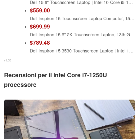
Dell 15.6" Touchscreen Laptop | Intel 10-Core i5-1334U (Beat i7-1250U) | 16GB RAM | 512GB PCIe SSD | 15.6" FHD IPS Display Business Laptop | Lifetime Windows 11 Pro with AI Copilot
$559.00
Dell Inspiron 15 Touchscreen Laptop Computer, 15.6" FHD Business Laptops, Intel 10-Core i5 (Beat i7-1250U), 8GB RAM, 512GB SSD, Anti-Glare Student Laptop, Wi-Fi 6, Copilot AI, Windows 11 Pro
$699.99
Dell Inspiron 15.6" 2K Touchscreen Laptop, 13th Gen Intel Core i5 (Beat i7-1250U), 12GB RAM, 256GB SSD, USB-C, Windows 11, w/o Mouse, Business & Study
$789.48
Dell Inspiron 15 3530 Touchscreen Laptop | Intel 10-Core i5-1334U (Beat i7-1250U) | 15.6" FHD Anti-Glare | 32GB RAM | 1TB PCIe SSD | WiFi-6 | Win11 | Ethernet RJ-45 | Long Battery Life | w/WOWPC USB
v1.35
Recensioni per il Intel Core i7-1250U
processore