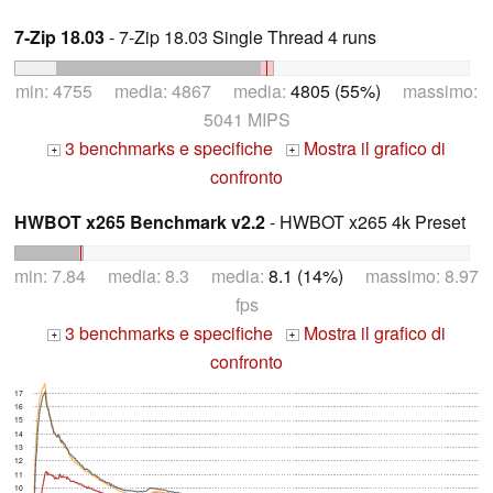
7-Zip 18.03
- 7-Zip 18.03 Single Thread 4 runs
min: 4755 media: 4867 media:
4805 (55%)
massimo:
5041 MIPS
3 benchmarks e specifiche
Mostra il grafico di
+
+
confronto
HWBOT x265 Benchmark v2.2
- HWBOT x265 4k Preset
min: 7.84 media: 8.3 media:
8.1 (14%)
massimo: 8.97
fps
3 benchmarks e specifiche
Mostra il grafico di
+
+
confronto
17
16
15
14
13
12
11
10