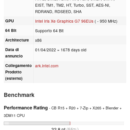
EIST, TM1, TM2, HT, Turbo, SST, AES-NI,
RDRAND, RDSEED, SHA
GPU
Intel Iris Xe Graphics G7 96EUs
( - 950 MHz)
64 Bit
Supporto 64 Bit
Architecture
x86
Data di
01/04/2022
= 1678 days old
annuncio
Collegamento
ark.intel.com
Prodotto
(esterno)
Benchmark
Performance Rating
- CB R15 + R20 + 7-Zip + X265 + Blender +
3DM11 CPU
32.8 pt
(55%)