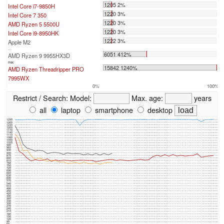
1205 2%
Intel Core i7-9850H
1220 3%
Intel Core 7 350
1220 3%
AMD Ryzen 5 5500U
1220 3%
Intel Core i9-8950HK
1222 3%
Apple M2
...
6051 412%
AMD Ryzen 9 9955HX3D
max:
15842 1240%
AMD Ryzen Threadripper PRO
7995WX
0%
100%
Restrict / Search:
Model:
Max. age:
years
all
laptop
smartphone
desktop
1290
1260
1230
1200
1170
1140
1110
1080
1050
1020
990
960
930
900
870
840
810
780
750
720
690
660
630
600
570
540
510
480
450
420
390
360
330
300
270
240
210
180
150
120
90
60