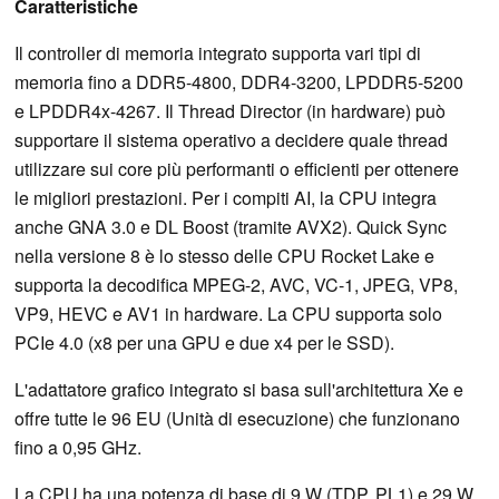
Caratteristiche
Il controller di memoria integrato supporta vari tipi di
memoria fino a DDR5-4800, DDR4-3200, LPDDR5-5200
e LPDDR4x-4267. Il Thread Director (in hardware) può
supportare il sistema operativo a decidere quale thread
utilizzare sui core più performanti o efficienti per ottenere
le migliori prestazioni. Per i compiti AI, la CPU integra
anche GNA 3.0 e DL Boost (tramite AVX2). Quick Sync
nella versione 8 è lo stesso delle CPU Rocket Lake e
supporta la decodifica MPEG-2, AVC, VC-1, JPEG, VP8,
VP9, HEVC e AV1 in hardware. La CPU supporta solo
PCIe 4.0 (x8 per una GPU e due x4 per le SSD).
L'adattatore grafico integrato si basa sull'architettura Xe e
offre tutte le 96 EU (Unità di esecuzione) che funzionano
fino a 0,95 GHz.
La CPU ha una potenza di base di 9 W (TDP, PL1) e 29 W