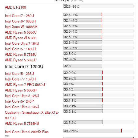
2.26 -93%
AMD E1-2100
...
32.4 -1%
Intel Core i7-1260U
32.4 -1%
Intel Core i9-10885H
32.5 -1%
Intel Xeon W-10885M
32.5 -1%
AMD Ryzen 5 5600U
32.5 -1%
AMD Ryzen AI 5 330
32.6 -1%
Intel Core Ultra 7 164U
32.6 -1%
Intel Core i5-11400H
32.8 0%
AMD Ryzen 5 7535U
32.8 0%
AMD Ryzen 5 5625U
Intel Core i7-1250U
32.8
32.9 0%
Intel Core i5-1235U
32.9 0%
Intel Core i7-11370H
33 1%
AMD Ryzen 7 PRO 5850U
33 1%
AMD Ryzen 5 5600H
33.1 1%
Intel Core Ultra 5 125U
33.1 1%
Intel Core i5-1240P
33.2 1%
Intel Core Ultra 5 135U
33.2 1%
Qualcomm Snapdragon X Elite X1E-
80-100
33.3 2%
AMD Ryzen 5 7535HS
...
49.2 50%
Intel Core Ultra 9 290HX Plus
max: