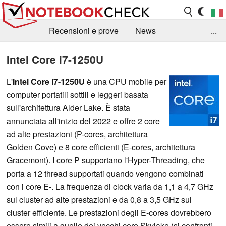
Recensioni e prove
News
...
Raccolta di recensioni
Info Techniche / Tips
Intel Core i7-1250U
Guida agli acquisti
Search
Contact
L'
Intel Core i7-1250U
è una CPU mobile per
computer portatili sottili e leggeri basata
sull'architettura Alder Lake. È stata
annunciata all'inizio del 2022 e offre 2 core
ad alte prestazioni (P-cores, architettura
Golden Cove) e 8 core efficienti (E-cores, architettura
Gracemont). I core P supportano l'Hyper-Threading, che
porta a 12 thread supportati quando vengono combinati
con i core E-. La frequenza di clock varia da 1,1 a 4,7 GHz
sul cluster ad alte prestazioni e da 0,8 a 3,5 GHz sul
cluster efficiente. Le prestazioni degli E-cores dovrebbero
essere simili a quelle dei vecchi core Skylake (si confronti