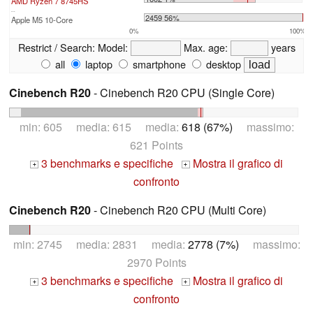
AMD Ryzen 7 8745HS
...
2459 56%
Apple M5 10-Core
0%
100%
Restrict / Search:
Model:
Max. age:
years
all
laptop
smartphone
desktop
Cinebench R20
- Cinebench R20 CPU (Single Core)
min: 605 media: 615 media:
618 (67%)
massimo:
621 Points
3 benchmarks e specifiche
Mostra il grafico di
+
+
confronto
Cinebench R20
- Cinebench R20 CPU (Multi Core)
min: 2745 media: 2831 media:
2778 (7%)
massimo:
2970 Points
3 benchmarks e specifiche
Mostra il grafico di
+
+
confronto