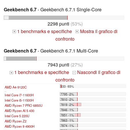
Geekbench 6.7
- Geekbench 6.7.1 Single-Core
2298 punti
(53%)
1 benchmarks e specifiche
Mostra il grafico di
+
+
confronto
Geekbench 6.7
- Geekbench 6.7.1 Multi-Core
7943 punti
(27%)
1 benchmarks e specifiche
Nascondi il grafico di
+
-
confronto
533 -93%
AMD A4-9120C
...
7795 -2%
Intel Core i7-11600H
7810 -2%
Intel Core i5-11500H
7819 -2%
AMD Ryzen 7 PRO 6850U
7846 -1%
AMD Ryzen AI 5 430
7851 -1%
Intel Core 5 220U
7863 -1%
AMD Ryzen Z2
7874 -1%
AMD Ryzen 9 4900H