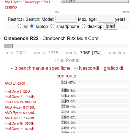
59.5 81%
AMD Ryzen Threadripper PRO
7995WX
0%
100%
Restrict / Search:
Model:
Max. age:
years
all
laptop
smartphone
desktop
Cinebench R23
- Cinebench R23 Multi Core
min: 7021 media: 7275 media:
7069 (7%)
massimo:
7735 Points
3 benchmarks e specifiche
Nascondi il grafico di
+
-
confronto
202 -97%
AMD E1-2100
...
6659 -8%
Intel Core 5 120U
6663 -8%
Intel Core i7-11375H
6893 -5%
Intel Xeon W-10885M
7019 -4%
AMD Ryzen 5 7430U
7073 -3%
AMD Ryzen 5 4680U
7102 -2%
AMD Ryzen 7 4700U
7104 -2%
Intel Core i5-10500H
7129 -2%
Intel Core i7-10750H