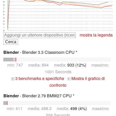
9
8
7
6
5
4
3
2
1
0
mostra la legenda
Blender
- Blender 3.3 Classroom CPU *
min: 747 media: 894 media:
933 (12%)
massimo:
1001 Seconds
3 benchmarks e specifiche
Mostra il grafico di
+
+
confronto
Blender
- Blender 2.79 BMW27 CPU *
min: 411 media: 488.3 media:
498 (4%)
massimo:
556 Seconds