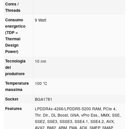
Cores /
Threads
Consumo
9 Watt
energetico
(TDP =
Thermal
Design
Power)
Tecnologia
10 nm
del
produttore
Temperatura
100 °C
massima
Socket
BGA1781
Features
LPDDR4x-4266/LPDDR5-5200 RAM, PCIe 4,
Thr. Dir., DL Boost, GNA, vPro Ess., MMX, SSE,
SSE2, SSE3, SSSE3, SSE4.1, SSE4.2, AVX,
AVX2, BMI2, ABM, FMA, ADX, SMEP, SMAP,