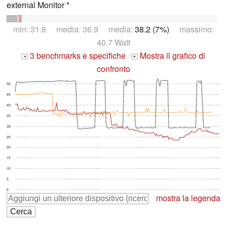
external Monitor *
min: 31.8 media: 36.9 media:
38.2 (7%)
massimo:
40.7 Watt
3 benchmarks e specifiche
Mostra il grafico di
+
+
confronto
50
45
40
35
30
25
20
15
10
5
0
mostra la legenda