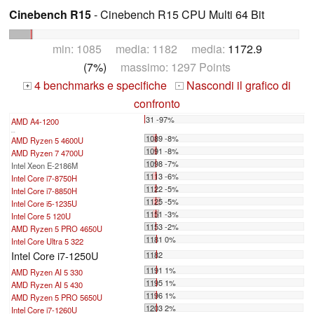
Cinebench R15
- Cinebench R15 CPU Multi 64 Bit
min: 1085 media: 1182 media:
1172.9
(7%)
massimo: 1297 Points
4 benchmarks e specifiche
Nascondi il grafico di
+
-
confronto
31 -97%
AMD A4-1200
...
1089 -8%
AMD Ryzen 5 4600U
1091 -8%
AMD Ryzen 7 4700U
1098 -7%
Intel Xeon E-2186M
1113 -6%
Intel Core i7-8750H
1122 -5%
Intel Core i7-8850H
1125 -5%
Intel Core i5-1235U
1151 -3%
Intel Core 5 120U
1153 -2%
AMD Ryzen 5 PRO 4650U
1181 0%
Intel Core Ultra 5 322
Intel Core i7-1250U
1182
1191 1%
AMD Ryzen AI 5 330
1195 1%
AMD Ryzen AI 5 430
1196 1%
AMD Ryzen 5 PRO 5650U
1203 2%
Intel Core i7-1260U