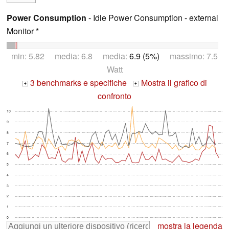
Power Consumption
- Idle Power Consumption - external
Monitor *
min: 5.82 media: 6.8 media:
6.9 (5%)
massimo: 7.5
Watt
3 benchmarks e specifiche
Mostra il grafico di
+
+
confronto
10
9
8
7
6
5
4
3
2
1
0
mostra la legenda