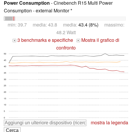
Power Consumption
- Cinebench R15 Multi Power
Consumption - external Monitor *
min: 39.7 media: 43.8 media:
43.4 (8%)
massimo:
48.2 Watt
3 benchmarks e specifiche
Mostra il grafico di
+
+
confronto
50
45
40
35
30
25
20
15
10
5
0
mostra la legenda