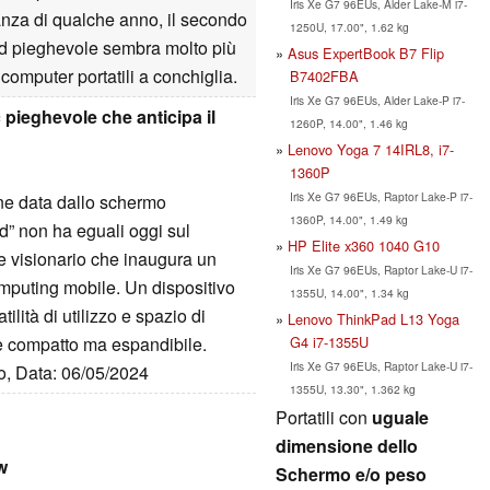
Iris Xe G7 96EUs, Alder Lake-M i7-
stanza di qualche anno, il secondo
1250U, 17.00", 1.62 kg
ad pieghevole sembra molto più
Asus ExpertBook B7 Flip
i computer portatili a conchiglia.
B7402FBA
Iris Xe G7 96EUs, Alder Lake-P i7-
pieghevole che anticipa il
1260P, 14.00", 1.46 kg
Lenovo Yoga 7 14IRL8, i7-
1360P
Iris Xe G7 96EUs, Raptor Lake-P i7-
ne data dallo schermo
1360P, 14.00", 1.49 kg
d” non ha eguali oggi sul
HP Elite x360 1040 G10
 e visionario che inaugura un
Iris Xe G7 96EUs, Raptor Lake-U i7-
omputing mobile. Un dispositivo
1355U, 14.00", 1.34 kg
ilità di utilizzo e spazio di
Lenovo ThinkPad L13 Yoga
G4 i7-1355U
e compatto ma espandibile.
Iris Xe G7 96EUs, Raptor Lake-U i7-
to, Data: 06/05/2024
1355U, 13.30", 1.362 kg
Portatili con
uguale
dimensione dello
w
Schermo e/o peso