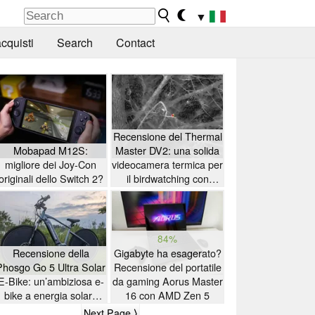
▼
cquisti
Search
Contact
Recensione del Thermal
Mobapad M12S:
Master DV2: una solida
migliore dei Joy-Con
videocamera termica per
originali dello Switch 2?
il birdwatching con
touchscreen da 5 pollici
84%
Recensione della
Gigabyte ha esagerato?
Phosgo Go 5 Ultra Solar
Recensione del portatile
E-Bike: un’ambiziosa e-
da gaming Aorus Master
bike a energia solare
16 con AMD Zen 5
con alcune peculiarità
Next Page ⟩