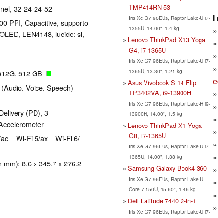
TMP414RN-53
nel, 32-24-24-52
I
Iris Xe G7 96EUs, Raptor Lake-U i7-
200 PPI, Capacitive, supporto
1355U, 14.00", 1.4 kg
OLED, LEN4148, lucido: si,
Lenovo ThinkPad X13 Yoga
G4, i7-1365U
Iris Xe G7 96EUs, Raptor Lake-U i7-
1365U, 13.30", 1.21 kg
512G, 512 GB
e
Asus Vivobook S 14 Flip
 (Audio, Voice, Speech)
TP3402VA, i9-13900H
Iris Xe G7 96EUs, Raptor Lake-H i9-
elivery (PD), 3
13900H, 14.00", 1.5 kg
: Accelerometer
Lenovo ThinkPad X1 Yoga
G8, i7-1365U
/ac = Wi-Fi 5/ax = Wi-Fi 6/
Iris Xe G7 96EUs, Raptor Lake-U i7-
1365U, 14.00", 1.38 kg
in mm): 8.6 x 345.7 x 276.2
Samsung Galaxy Book4 360
Iris Xe G7 96EUs, Raptor Lake-U
Core 7 150U, 15.60", 1.46 kg
Dell Latitude 7440 2-in-1
Iris Xe G7 96EUs, Raptor Lake-U i7-