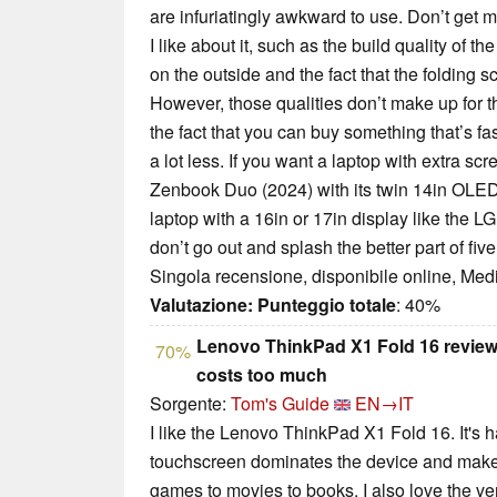
are infuriatingly awkward to use. Don’t get 
I like about it, such as the build quality of the
on the outside and the fact that the folding
However, those qualities don’t make up for 
the fact that you can buy something that’s fas
a lot less. If you want a laptop with extra sc
Zenbook Duo (2024) with its twin 14in OLED 
laptop with a 16in or 17in display like the 
don’t go out and splash the better part of fiv
Singola recensione, disponibile online, Med
Valutazione:
Punteggio totale
: 40%
Lenovo ThinkPad X1 Fold 16 review:
70%
costs too much
Sorgente:
Tom's Guide
EN→IT
I like the Lenovo ThinkPad X1 Fold 16. It's 
touchscreen dominates the device and makes
games to movies to books. I also love the vers