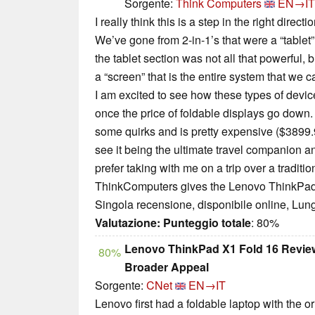
Sorgente:
Think Computers
EN→IT
I really think this is a step in the right direct
We’ve gone from 2-in-1’s that were a “table
the tablet section was not all that powerful, 
a “screen” that is the entire system that we ca
I am excited to see how these types of device
once the price of foldable displays go down
some quirks and is pretty expensive ($3899.9
see it being the ultimate travel companion 
prefer taking with me on a trip over a traditio
ThinkComputers gives the Lenovo ThinkPad 
Singola recensione, disponibile online, Lun
Valutazione:
Punteggio totale
: 80%
Lenovo ThinkPad X1 Fold 16 Review
80%
Broader Appeal
Sorgente:
CNet
EN→IT
Lenovo first had a foldable laptop with the o