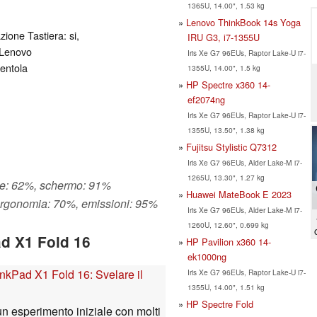
1365U, 14.00", 1.53 kg
Lenovo ThinkBook 14s Yoga
zione Tastiera: si,
IRU G3, i7-1355U
 Lenovo
Iris Xe G7 96EUs, Raptor Lake-U i7-
entola
1355U, 14.00", 1.5 kg
HP Spectre x360 14-
ef2074ng
Iris Xe G7 96EUs, Raptor Lake-U i7-
1355U, 13.50", 1.38 kg
Fujitsu Stylistic Q7312
Iris Xe G7 96EUs, Alder Lake-M i7-
1265U, 13.30", 1.27 kg
che: 62%, schermo: 91%
Huawei MateBook E 2023
 ergonomia: 70%, emissioni: 95%
Iris Xe G7 96EUs, Alder Lake-M i7-
1260U, 12.60", 0.699 kg
d X1 Fold 16
HP Pavilion x360 14-
ek1000ng
nkPad X1 Fold 16: Svelare il
Iris Xe G7 96EUs, Raptor Lake-U i7-
1355U, 14.00", 1.51 kg
HP Spectre Fold
n esperimento iniziale con molti