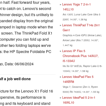
n half. Fast forward four years,
Lenovo Yoga 7 2-in-1
et to catch on. Lenovo's second
14ILL10
hinner design, but it's unlikely to
Arc 130V, Lunar Lake Core Ultra 5
226V, 14.00", 1.38 kg
expanded display from the original
Lenovo ThinkPad T14s 2in1
cramped in laptop mode when the
Gen1
ch screen. The ThinkPad Fold X1
Graphics 4-Core iGPU (Arrow Lake),
 computer you can fold up and
Arrow Lake Ultra 7 255U, 14.00",
other two folding laptops we've
1.447 kg
Lenovo IP Flex 5
ays: the HP Spectre Foldable PC
Chromebook Plus 14IAU7,
i5-1334U
go, Data: 06/06/2024
Iris Xe G7 80EUs, Raptor Lake-U i5-
1334U, 14.00", 1.58 kg
Lenovo IdeaPad Flex 5
lf a job well done
14ABR8
Vega 7, Cezanne (Zen 3, Ryzen
 picture for the Lenovo X1 Fold 16
5000) R5 7430U, 14.00", 1.55 kg
xpensive, its performance is
Lenovo IdeaPad 5 2-in-1
16IAL10
lming and its keyboard and stand