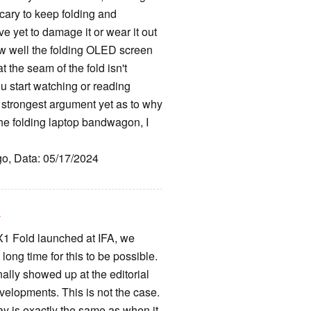
scary to keep folding and
ve yet to damage it or wear it out
how well the folding OLED screen
t the seam of the fold isn't
u start watching or reading
 strongest argument yet as to why
the folding laptop bandwagon, I
go, Data: 05/17/2024
T
 Fold launched at IFA, we
long time for this to be possible.
ally showed up at the editorial
evelopments. This is not the case.
ay is exactly the same as when it