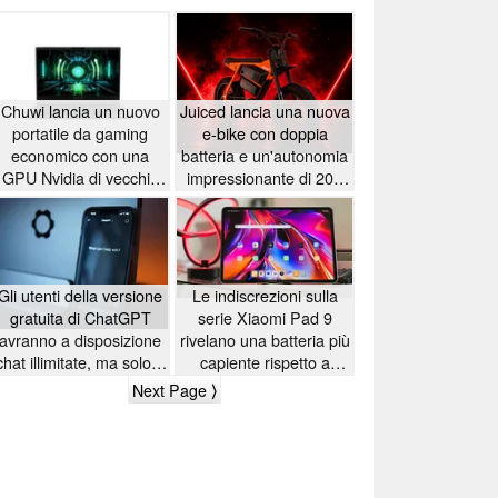
Chuwi lancia un nuovo
Juiced lancia una nuova
portatile da gaming
e-bike con doppia
economico con una
batteria e un'autonomia
GPU Nvidia di vecchia
impressionante di 200
generazione
km
Gli utenti della versione
Le indiscrezioni sulla
gratuita di ChatGPT
serie Xiaomi Pad 9
avranno a disposizione
rivelano una batteria più
chat illimitate, ma solo a
capiente rispetto a
partire dalla prossima
quella dell’iPad Pro
Next Page ⟩
settimana