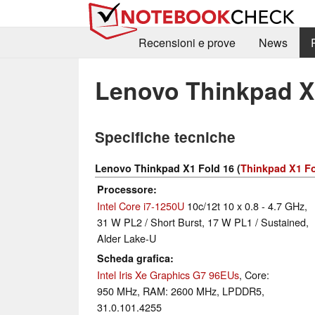
Recensioni e prove
News
Lenovo Thinkpad X
Specifiche tecniche
Lenovo Thinkpad X1 Fold 16 (
Thinkpad X1 Fo
Processore
Intel Core i7-1250U
10c/12t 10 x 0.8 - 4.7 GHz,
31 W PL2 / Short Burst, 17 W PL1 / Sustained,
Alder Lake-U
Scheda grafica
Intel Iris Xe Graphics G7 96EUs
, Core:
950 MHz, RAM: 2600 MHz, LPDDR5,
31.0.101.4255