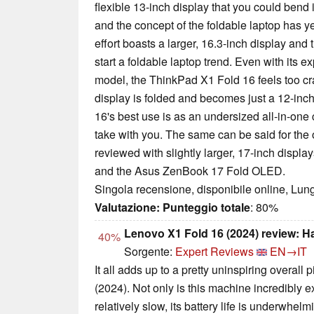
flexible 13-inch display that you could bend i
and the concept of the foldable laptop has y
effort boasts a larger, 16.3-inch display and t
start a foldable laptop trend. Even with its 
model, the ThinkPad X1 Fold 16 feels too 
display is folded and becomes just a 12-in
16's best use is as an undersized all-in-one
take with you. The same can be said for the 
reviewed with slightly larger, 17-inch displ
and the Asus ZenBook 17 Fold OLED.
Singola recensione, disponibile online, Lun
Valutazione:
Punteggio totale
: 80%
Lenovo X1 Fold 16 (2024) review: Ha
40%
Sorgente:
Expert Reviews
EN→IT
It all adds up to a pretty uninspiring overall
(2024). Not only is this machine incredibly e
relatively slow, its battery life is underwhe