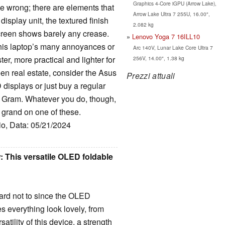
Graphics 4-Core iGPU (Arrow Lake),
me wrong; there are elements that
Arrow Lake Ultra 7 255U, 16.00",
 display unit, the textured finish
2.082 kg
 screen shows barely any crease.
Lenovo Yoga 7 16ILL10
this laptop’s many annoyances or
Arc 140V, Lunar Lake Core Ultra 7
ter, more practical and lighter for
256V, 14.00", 1.38 kg
reen real estate, consider the Asus
Prezzi attuali
displays or just buy a regular
LG Gram. Whatever you do, though,
e grand on one of these.
io, Data: 05/21/2024
 This versatile OLED foldable
hard not to since the OLED
 everything look lovely, from
atility of this device, a strength