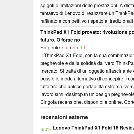
spigoli e limitazioni delle prestazioni. A di
tentativo di Lenovo di realizzare un ThinkP
raffinato e competitivo rispetto ai tradizional
ThinkPad X1 Fold provato: rivoluzione pc 
futuro. O forse no
Sorgente:
Corriere
Il ThinkPad X1 Fold, con la sua combinazio
pieghevole e dalla solidità da “vero ThinkPa
mercato. Si tratta di un oggetto affascinante
possibile modo alternativo di concepire il c
tuttofare che unisce portabilità estrema, versat
lavoro simil-desktop in un design pieghevol
Singola recensione, disponibile online, Cor
recensioni esterne
Lenovo ThinkPad X1 Fold 16 Revie
80%