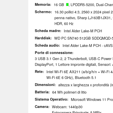
Memoria
16 GB
, LPDDR5-5200, Dual-Chan
Schermo
16.30 pollici 4:3, 2560 x 2024 pixel 
penna nativo, Sharp LJ163B1JX01, 
HDR, 60 Hz
Scheda madre
Intel Alder Lake-M PCH
Harddisk
WD PC SN740 512GB SDDQMQD-
Scheda audio
Intel Alder Lake-M PCH - cAVS
Porte di connessione
3 USB 3.1 Gen 2, 2 Thunderbolt, USB-C Power D
DisplayPort, 1 Lettore impronte digitali, Sensori
Rete
Intel Wi-Fi 6E AX211 (a/b/g/h/n = Wi-Fi 4
Wi-Fi 6E 6 GHz), Bluetooth 5.1
Dimensioni
altezza x larghezza x profondità (
Batteria
64 Wh polimeri di litio
Sistema Operativo
Microsoft Windows 11 Pro
Camera
Webcam: 1440p30
Fotocamera Principale: 5 MPix