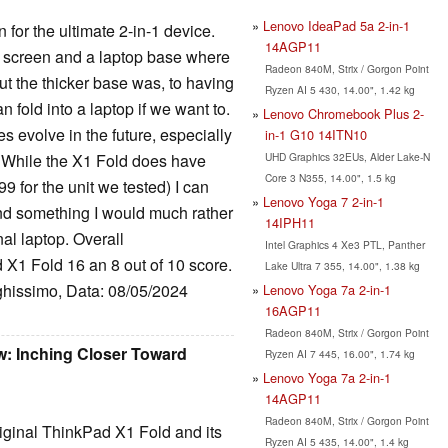
Lenovo IdeaPad 5a 2-in-1
ion for the ultimate 2-in-1 device.
14AGP11
t” screen and a laptop base where
Radeon 840M, Strix / Gorgon Point
but the thicker base was, to having
Ryzen AI 5 430, 14.00", 1.42 kg
n fold into a laptop if we want to.
Lenovo Chromebook Plus 2-
s evolve in the future, especially
in-1 G10 14ITN10
UHD Graphics 32EUs, Alder Lake-N
. While the X1 Fold does have
Core 3 N355, 14.00", 1.5 kg
9 for the unit we tested) I can
Lenovo Yoga 7 2-in-1
and something I would much rather
14IPH11
nal laptop. Overall
Intel Graphics 4 Xe3 PTL, Panther
X1 Fold 16 an 8 out of 10 score.
Lake Ultra 7 355, 14.00", 1.38 kg
ghissimo, Data: 08/05/2024
Lenovo Yoga 7a 2-in-1
16AGP11
Radeon 840M, Strix / Gorgon Point
: Inching Closer Toward
Ryzen AI 7 445, 16.00", 1.74 kg
Lenovo Yoga 7a 2-in-1
14AGP11
Radeon 840M, Strix / Gorgon Point
riginal ThinkPad X1 Fold and its
Ryzen AI 5 435, 14.00", 1.4 kg