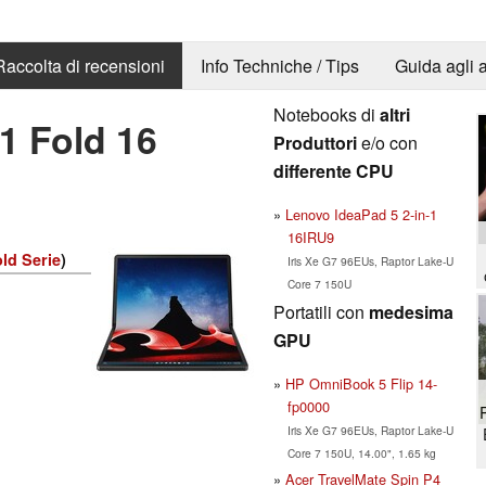
Raccolta di recensioni
Info Techniche / Tips
Guida agli a
Notebooks di
altri
1 Fold 16
Produttori
e/o con
differente CPU
Lenovo IdeaPad 5 2-in-1
16IRU9
ld Serie
)
Iris Xe G7 96EUs, Raptor Lake-U
Core 7 150U
Portatili con
medesima
GPU
HP OmniBook 5 Flip 14-
fp0000
Iris Xe G7 96EUs, Raptor Lake-U
Core 7 150U, 14.00", 1.65 kg
Acer TravelMate Spin P4