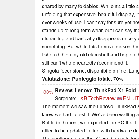
shared by many foldables. While it's a little 
unfolding that expensive, beautiful display, I'
over weeks of use. I can't say for sure yet 
stands up to long-term wear, but I can say tha
distracting and basically disappears once yo
something. But while this Lenovo makes the
I should ditch my old clamshell and hop on 
still can't wholeheartedly recommend it.
Singola recensione, disponibile online, Lun
Valutazione:
Punteggio totale
: 70%
Review: Lenovo ThinkPad X1 Fold
33%
Sorgente:
L&B TechReview
EN→I
The moment we saw the Lenovo ThinkPad X1
knew we had to test it. We’ve been waiting a 
But to be honest, we expected the PC that fin
office to be updated in line with hardware d
The configuration of the X1 Fold on sale tod