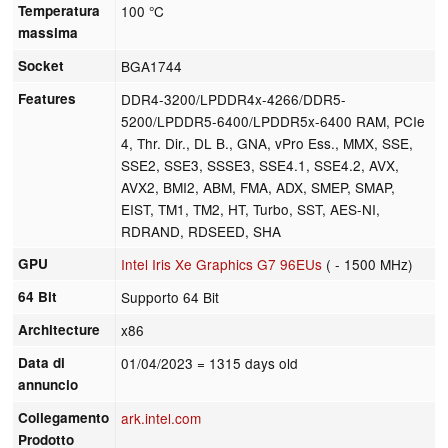
Temperatura
100 °C
massima
Socket
BGA1744
Features
DDR4-3200/LPDDR4x-4266/DDR5-
5200/LPDDR5-6400/LPDDR5x-6400 RAM, PCIe
4, Thr. Dir., DL B., GNA, vPro Ess., MMX, SSE,
SSE2, SSE3, SSSE3, SSE4.1, SSE4.2, AVX,
AVX2, BMI2, ABM, FMA, ADX, SMEP, SMAP,
EIST, TM1, TM2, HT, Turbo, SST, AES-NI,
RDRAND, RDSEED, SHA
GPU
Intel Iris Xe Graphics G7 96EUs
( - 1500 MHz)
64 Bit
Supporto 64 Bit
Architecture
x86
Data di
01/04/2023
= 1315 days old
annuncio
Collegamento
ark.intel.com
Prodotto