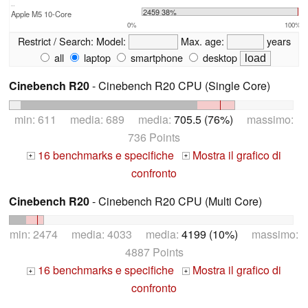
...
2459 38%
Apple M5 10-Core
0%
100%
Restrict / Search:
Model:
Max. age:
years
all
laptop
smartphone
desktop
Cinebench R20
- Cinebench R20 CPU (Single Core)
min: 611 media: 689 media:
705.5 (76%)
massimo:
736 Points
16 benchmarks e specifiche
Mostra il grafico di
+
+
confronto
Cinebench R20
- Cinebench R20 CPU (Multi Core)
min: 2474 media: 4033 media:
4199 (10%)
massimo:
4887 Points
16 benchmarks e specifiche
Mostra il grafico di
+
+
confronto