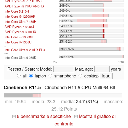
247.9 0%
AMD Ryzen AI 7 PRO 350
249 0%
AMD Ryzen 5 PRO 7640HS
249 0%
Intel Core 5 210H
249.3 1%
Intel Core i9-12900HK
249.5 1%
Intel Core Ultra 7 155H
249.7 1%
AMD Ryzen 7 8840U
250.1 1%
AMD Ryzen 9 6900HX
251.2 1%
Intel Core i5-13500H
251.6 2%
Intel Core i7-1355U
...
339.2 37%
Intel Core Ultra 9 290HX Plus
max:
359.7 45%
Intel Core Ultra 9 285K
0%
100%
Restrict / Search:
Model:
Max. age:
years
all
laptop
smartphone
desktop
Cinebench R11.5
- Cinebench R11.5 CPU Multi 64 Bit
min: 19.54 media: 23.3 media:
24.7 (31%)
massimo:
25.12 Points
5 benchmarks e specifiche
Mostra il grafico di
+
+
confronto