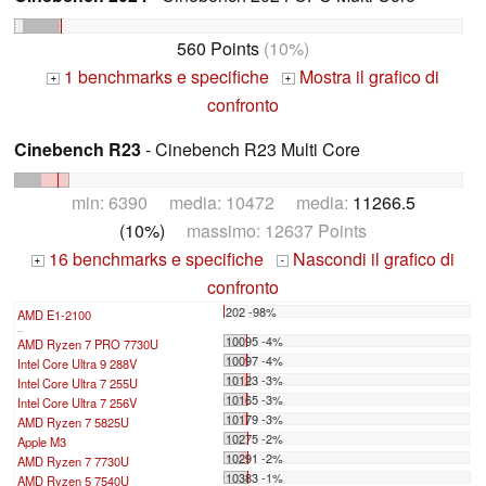
560 Points
(10%)
1 benchmarks e specifiche
Mostra il grafico di
+
+
confronto
Cinebench R23
- Cinebench R23 Multi Core
min: 6390 media: 10472 media:
11266.5
(10%)
massimo: 12637 Points
16 benchmarks e specifiche
Nascondi il grafico di
+
-
confronto
202 -98%
AMD E1-2100
...
10095 -4%
AMD Ryzen 7 PRO 7730U
10097 -4%
Intel Core Ultra 9 288V
10123 -3%
Intel Core Ultra 7 255U
10165 -3%
Intel Core Ultra 7 256V
10179 -3%
AMD Ryzen 7 5825U
10275 -2%
Apple M3
10291 -2%
AMD Ryzen 7 7730U
10383 -1%
AMD Ryzen 5 7540U