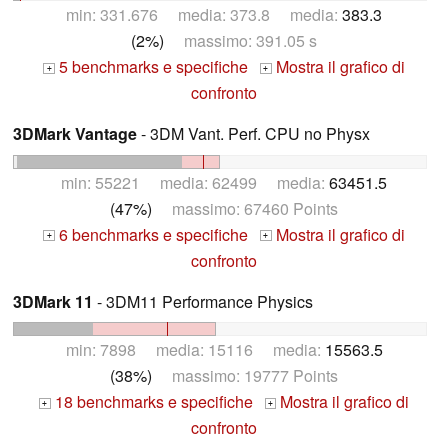
min: 331.676 media: 373.8 media:
383.3
(2%)
massimo: 391.05 s
5 benchmarks e specifiche
Mostra il grafico di
+
+
confronto
3DMark Vantage
- 3DM Vant. Perf. CPU no Physx
min: 55221 media: 62499 media:
63451.5
(47%)
massimo: 67460 Points
6 benchmarks e specifiche
Mostra il grafico di
+
+
confronto
3DMark 11
- 3DM11 Performance Physics
min: 7898 media: 15116 media:
15563.5
(38%)
massimo: 19777 Points
18 benchmarks e specifiche
Mostra il grafico di
+
+
confronto