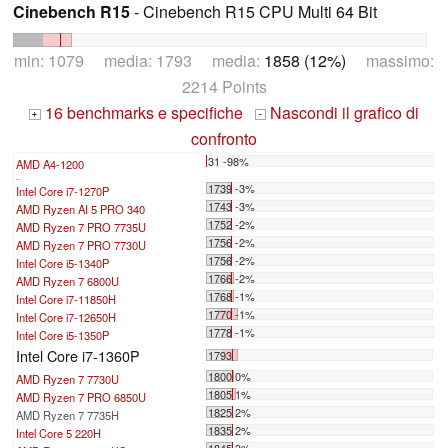
Cinebench R15
- Cinebench R15 CPU Multi 64 Bit
min: 1079 media: 1793 media:
1858 (12%)
massimo:
2214 Points
16 benchmarks e specifiche
Nascondi il grafico di
+
-
confronto
31 -98%
AMD A4-1200
...
1739 -3%
Intel Core i7-1270P
1743 -3%
AMD Ryzen AI 5 PRO 340
1752 -2%
AMD Ryzen 7 PRO 7735U
1756 -2%
AMD Ryzen 7 PRO 7730U
1756 -2%
Intel Core i5-1340P
1766 -2%
AMD Ryzen 7 6800U
1768 -1%
Intel Core i7-11850H
1770 -1%
Intel Core i7-12650H
1778 -1%
Intel Core i5-1350P
Intel Core i7-1360P
1793
1800 0%
AMD Ryzen 7 7730U
1805 1%
AMD Ryzen 7 PRO 6850U
1825 2%
AMD Ryzen 7 7735H
1835 2%
Intel Core 5 220H