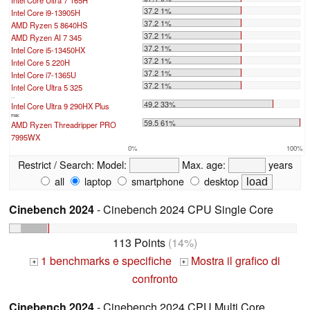
37.2 1%
Intel Core i9-13905H
37.2 1%
AMD Ryzen 5 8640HS
37.2 1%
AMD Ryzen AI 7 345
37.2 1%
Intel Core i5-13450HX
37.2 1%
Intel Core 5 220H
37.2 1%
Intel Core i7-1365U
37.2 1%
Intel Core Ultra 5 325
...
49.2 33%
Intel Core Ultra 9 290HX Plus
max:
59.5 61%
AMD Ryzen Threadripper PRO
7995WX
0%
100%
Restrict / Search:
Model:
Max. age:
years
all
laptop
smartphone
desktop
Cinebench 2024
- Cinebench 2024 CPU Single Core
113 Points
(14%)
1 benchmarks e specifiche
Mostra il grafico di
+
+
confronto
Cinebench 2024
- Cinebench 2024 CPU Multi Core