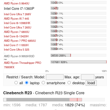
10433 0%
AMD Ryzen 5 8640U
Intel Core i7-1360P
10472
10561 1%
Intel Core Ultra 7 268V
10590 1%
AMD Ryzen AI 7 445
10605 1%
Intel Core i9-10980HK
10623 1%
Intel Core Ultra 7 265U
10653 2%
AMD Ryzen 7 6800U
10679 2%
Intel Core i5-13420H
10701 2%
AMD Ryzen 7 PRO 6850U
10857 4%
Intel Core i7-11850H
10868 4%
Intel Core Ultra 5 325
...
38530 268%
AMD Ryzen 9 9955HX3D
max:
107681 928%
AMD Ryzen Threadripper PRO
7995WX
0%
100%
Restrict / Search:
Model:
Max. age:
years
all
laptop
smartphone
desktop
Cinebench R23
- Cinebench R23 Single Core
min: 1596 media: 1787 media:
1829 (74%)
massimo: