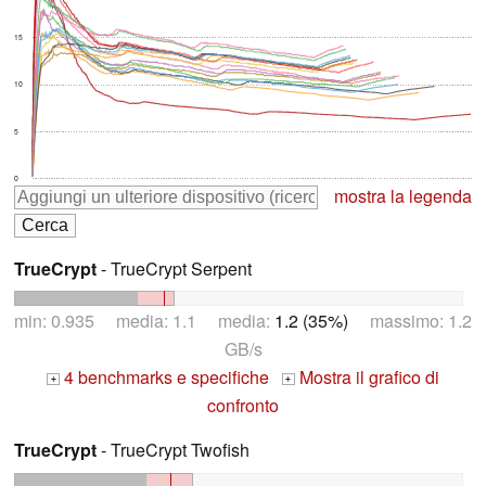
15
10
5
0
mostra la legenda
TrueCrypt
- TrueCrypt Serpent
min: 0.935 media: 1.1 media:
1.2 (35%)
massimo: 1.2
GB/s
4 benchmarks e specifiche
Mostra il grafico di
+
+
confronto
TrueCrypt
- TrueCrypt Twofish