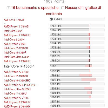
1909 Points
16 benchmarks e specifiche
Nascondi il grafico di
+
-
confronto
74.4 -96%
AMD A10-5745M
...
1761 -1%
AMD Ryzen 7 7840S
1765 -1%
Intel Core 3 304
1770 -1%
AMD Ryzen 7 7840HS
1773 -1%
Intel Core 5 210H
1774 -1%
AMD Ryzen 7 260
1775 -1%
Intel Core i7-12700H
1780 0%
Intel Core i5-1350P
1782 0%
Intel Core Ultra 5 322
1785 0%
AMD Ryzen 9 7940HS
Intel Core i7-1360P
1787
1797 1%
AMD Ryzen AI 5 430
1798 1%
Intel Core i7-13700H
1801 1%
Intel Core i9-13900HK
1802 1%
AMD Ryzen AI 5 PRO 340
1804 1%
Intel Core Ultra 9 185H
1805 1%
Intel Core i7-1355U
1806 1%
AMD Ryzen AI 7 445
1807 1%
AMD Ryzen 9 7940HX
1809 1%
AMD Ryzen 5 7645HX