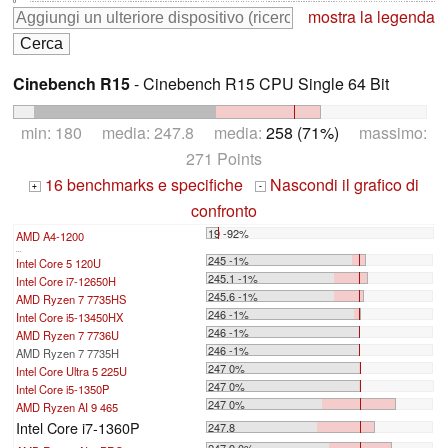
0
mostra la legenda
Cinebench R15
- Cinebench R15 CPU Single 64 Bit
min: 180 media: 247.8 media:
258 (71%)
massimo:
271 Points
16 benchmarks e specifiche
Nascondi il grafico di
+
-
confronto
19 -92%
AMD A4-1200
...
245 -1%
Intel Core 5 120U
245.1 -1%
Intel Core i7-12650H
245.6 -1%
AMD Ryzen 7 7735HS
246 -1%
Intel Core i5-13450HX
246 -1%
AMD Ryzen 7 7736U
246 -1%
AMD Ryzen 7 7735H
247 0%
Intel Core Ultra 5 225U
247 0%
Intel Core i5-1350P
247 0%
AMD Ryzen AI 9 465
Intel Core i7-1360P
247.8