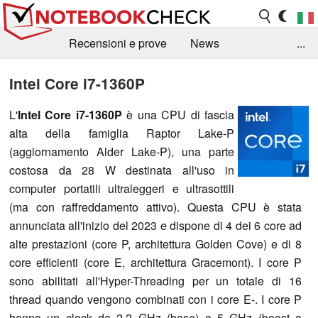
Recensioni e prove
News
...
Raccolta di recensioni
Info Techniche / Tips
Intel Core i7-1360P
Guida agli acquisti
Search
Contact
L'
Intel Core i7-1360P
è una CPU di fascia
alta della famiglia Raptor Lake-P
(aggiornamento Alder Lake-P), una parte
costosa da 28 W destinata all'uso in
computer portatili ultraleggeri e ultrasottili
(ma con raffreddamento attivo). Questa CPU è stata
annunciata all'inizio del 2023 e dispone di 4 dei 6 core ad
alte prestazioni (core P, architettura Golden Cove) e di 8
core efficienti (core E, architettura Gracemont). I core P
sono abilitati all'Hyper-Threading per un totale di 16
thread quando vengono combinati con i core E-. I core P
hanno un clock da 2,2 GHz (base) a 5 GHz (boost a