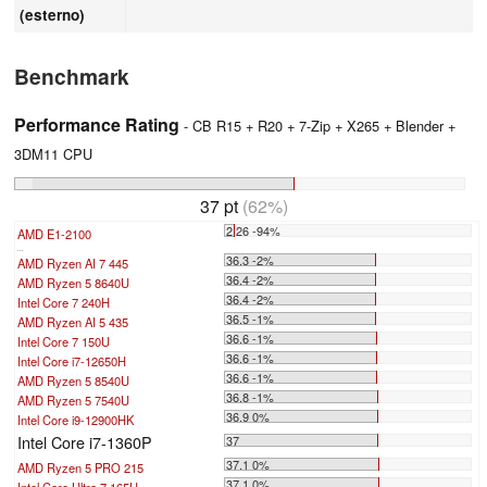
(esterno)
Benchmark
Performance Rating
- CB R15 + R20 + 7-Zip + X265 + Blender +
3DM11 CPU
37 pt
(62%)
2.26 -94%
AMD E1-2100
...
36.3 -2%
AMD Ryzen AI 7 445
36.4 -2%
AMD Ryzen 5 8640U
36.4 -2%
Intel Core 7 240H
36.5 -1%
AMD Ryzen AI 5 435
36.6 -1%
Intel Core 7 150U
36.6 -1%
Intel Core i7-12650H
36.6 -1%
AMD Ryzen 5 8540U
36.8 -1%
AMD Ryzen 5 7540U
36.9 0%
Intel Core i9-12900HK
Intel Core i7-1360P
37
37.1 0%
AMD Ryzen 5 PRO 215
37.1 0%
Intel Core Ultra 7 165H