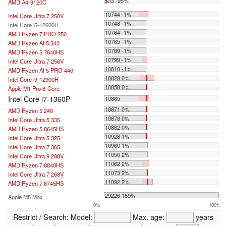
533 -95%
AMD A4-9120C
...
10744 -1%
Intel Core Ultra 7 258V
10748 -1%
Intel Core i5-12600H
10764 -1%
AMD Ryzen 7 PRO 250
10765 -1%
AMD Ryzen AI 5 340
10789 -1%
AMD Ryzen 5 7640HS
10799 -1%
Intel Core Ultra 7 256V
10810 -1%
AMD Ryzen AI 5 PRO 440
10829 0%
Intel Core i9-12900H
10858 0%
Apple M1 Pro 8-Core
Intel Core i7-1360P
10865
10871 0%
AMD Ryzen 5 240
10878 0%
Intel Core Ultra 5 335
10882 0%
AMD Ryzen 5 8645HS
10928 1%
Intel Core Ultra 5 325
10960 1%
Intel Core Ultra 7 365
11050 2%
Intel Core Ultra 9 288V
11062 2%
AMD Ryzen 7 8840HS
11073 2%
Intel Core Ultra 7 268V
11092 2%
AMD Ryzen 7 8745HS
...
29226 169%
Apple M5 Max
0%
100%
Restrict / Search:
Model:
Max. age:
years