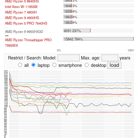
1845 3%
AMD Ryzen 5 8640HS
1846 3%
Intel Xeon W-11955M
1859 4%
AMD Ryzen 7 4800H
1863 4%
AMD Ryzen 9 4900HS
1863 4%
AMD Ryzen 5 PRO 7640HS
...
6051 237%
AMD Ryzen 9 9955HX3D
max:
15842 784%
AMD Ryzen Threadripper PRO
7995WX
0%
100%
Restrict / Search:
Model:
Max. age:
years
all
laptop
smartphone
desktop
2205
2160
2115
2070
2025
1980
1935
1890
1845
1800
1755
1710
1665
1620
1575
1530
1485
1440
1395
1350
1305
1260
1215
1170
1125
1080
1035
990
945
900
855
810
765
720
675
630
585
540
495
450
405
360
315
270
225
180
135
90
45