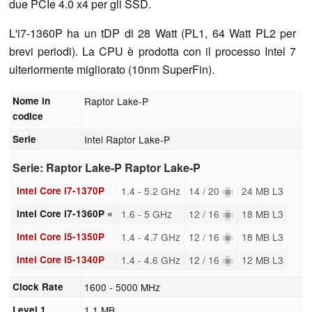
due PCIe 4.0 x4 per gli SSD.
L'i7-1360P ha un tDP di 28 Watt (PL1, 64 Watt PL2 per
brevi periodi). La CPU è prodotta con il processo Intel 7
ulteriormente migliorato (10nm SuperFin).
Nome in
Raptor Lake-P
codice
Serie
Intel Raptor Lake-P
Serie: Raptor Lake-P Raptor Lake-P
Intel Core i7-1370P
1.4 - 5.2 GHz
14 / 20
24 MB L3
Intel Core i7-1360P «
1.6 - 5 GHz
12 / 16
18 MB L3
Intel Core i5-1350P
1.4 - 4.7 GHz
12 / 16
18 MB L3
Intel Core i5-1340P
1.4 - 4.6 GHz
12 / 16
12 MB L3
Clock Rate
1600 - 5000 MHz
Level 1
1.1 MB