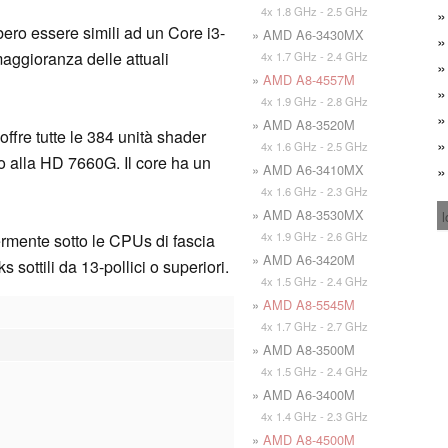
4x 1.8 GHz - 2.5 GHz
ro essere simili ad un Core i3-
» AMD A6-3430MX
maggioranza delle attuali
4x 1.7 GHz - 2.4 GHz
»
AMD A8-4557M
4x 1.9 GHz - 2.8 GHz
» AMD A8-3520M
fre tutte le 384 unità shader
4x 1.6 GHz - 2.5 GHz
o alla HD 7660G. Il core ha un
» AMD A6-3410MX
4x 1.6 GHz - 2.3 GHz
» AMD A8-3530MX
l
4x 1.9 GHz - 2.6 GHz
ermente sotto le CPUs di fascia
» AMD A6-3420M
sottili da 13-pollici o superiori.
4x 1.5 GHz - 2.4 GHz
»
AMD A8-5545M
4x 1.7 GHz - 2.7 GHz
» AMD A8-3500M
4x 1.5 GHz - 2.4 GHz
» AMD A6-3400M
4x 1.4 GHz - 2.3 GHz
»
AMD A8-4500M