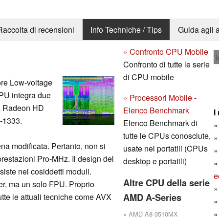
Raccolta di recensioni
Info Techniche / Tips
Guida agli a
» Confronto CPU Mobile
l
Confronto di tutte le serie
di CPU mobile
re Low-voltage
APU integra due
» Processori Mobile -
ca Radeon HD
Elenco Benchmark
I
-1333.
Elenco Benchmark di
tutte le CPUs conosciute,
ena modificata. Pertanto, non si
usate nei portatili (CPUs
 prestazioni Pro-MHz. Il design del
desktop e portatili)
siste nei cosiddetti moduli.
e
Altre CPU della serie
er, ma un solo FPU. Proprio
AMD A-Series
utte le attuali tecniche come AVX
» AMD A8-3510MX