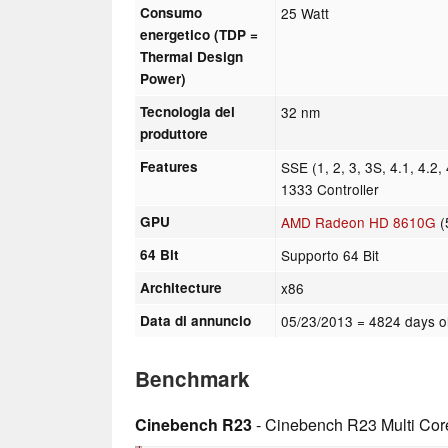
Consumo
25 Watt
energetico (TDP =
Thermal Design
Power)
Tecnologia del
32 nm
produttore
Features
SSE (1, 2, 3, 3S, 4.1, 4.
1333 Controller
GPU
AMD Radeon HD 8610G
(
64 Bit
Supporto 64 Bit
Architecture
x86
Data di annuncio
05/23/2013
= 4824 days o
Benchmark
Cinebench R23
- Cinebench R23 Multi Cor