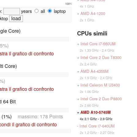
100%
4x 1 GHz
e:
years
all
laptop
»
AMD A4-1200
ktop
2x 1 GHz
gle Core)
CPUs simili
+
Intel Core i7-660UM
15%)
2x 1.33 GHz - 2.4 GHz
tra il grafico di confronto
+
Intel Core 2 Duo T8300
2x 2.4 GHz
ti Core)
+
AMD A4-4355M
2x 1.9 GHz - 2.4 GHz
%)
+
Intel Celeron M U3400
tra il grafico di confronto
2x 1.06 GHz
+
Intel Core 2 Duo P8800
 64 Bit
2x 2.66 GHz
»
AMD A10-5745M
 (1%)
massimo: 178 Points
4x 2.1 GHz - 2.9 GHz
ndi il grafico di confronto
-
Intel Core i7-640UM
2x 1.2 GHz - 2.27 GHz