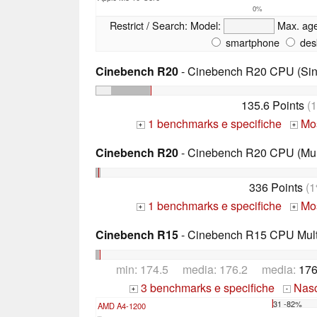
0%
Restrict / Search:
Model:
Max. ag
smartphone
des
Cinebench R20
- Cinebench R20 CPU (Sin
135.6 Points
(
1 benchmarks e specifiche
Mos
+
+
Cinebench R20
- Cinebench R20 CPU (Mul
336 Points
(1
1 benchmarks e specifiche
Mos
+
+
Cinebench R15
- Cinebench R15 CPU Multi
min: 174.5 media: 176.2 media:
176
3 benchmarks e specifiche
Nasco
+
-
31 -82%
AMD A4-1200
...