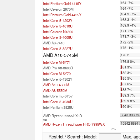
164 -7%
Intel Pentium Gold 4415Y
164 -7%
Intel Celeron 2970M
164.5 -7%
Intel Pentium Gold 4425Y
168.3 -4%
Intel Core i5-4202Y
169.9 -4%
Intel Core i3-4010U
171 -3%
Intel Celeron N4500
171.7 -3%
Intel Core i3-4005U
172 -2%
AMD A8-7410
175 -1%
Intel Core i3-3227U
AMD A10-5745M
176.2
176.8 0%
Intel Core M-5Y71
181 3%
AMD Pro A8-8600B
182 3%
Intel Core M-5Y70
185 5%
Intel Core i5-4302Y
187 6%
AMD A10-4600M
188 7%
AMD A8-5550M
189.3 7%
Intel Core m5-6Y57
189.9 8%
Intel Core i3-4030U
190 8%
Intel Pentium 3825U
...
6043 3330%
AMD Ryzen 9 9955HX3D
max:
15842 8891
AMD Ryzen Threadripper PRO 7995WX
0%
Restrict / Search:
Model:
Max. ag