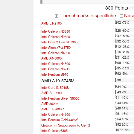
830 Points
(1
1 benchmarks e specifiche
Nasco
+
-
202 -76%
AMD E1-2100
...
328 -60%
Intel Celeron N3350
347 -58%
Intel Celeron N2820
392 -53%
Intel Core 2 Duo SU7300
612 -26%
Intel Atom x7-Z8750
616 -26%
Intel Celeron N4020
651 -22%
AMD A4-5000
709 -15%
Intel Celeron N4500
735 -11%
Intel Celeron N6211
792 -5%
Intel Pentium B970
AMD A10-5745M
830
834 0%
Intel Core i3-5010U
843 2%
AMD A6-5200
911 10%
Intel Pentium Silver N5030
943 14%
AMD 3020e
949 14%
AMD FX-7600P
961 16%
Intel Celeron N4100
964 16%
Intel Pentium Gold 4425Y
992 20%
Qualcomm Snapdragon 7c Gen 2
1072 29%
Intel Celeron 6305