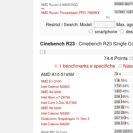
...
39065 4607
AMD Ryzen 9 9955HX3D
max:
107681 128
AMD Ryzen Threadripper PRO 7995WX
0%
Restrict / Search:
Model:
Max. ag
smartphone
des
Cinebench R23
- Cinebench R23 Single C
74.4 Points
(
1 benchmarks e specifiche
Nasco
+
-
AMD A10-5745M
74.4
114 53%
AMD E1-2100
173 133%
Intel Celeron N2820
180 142%
AMD A4-5000
208 180%
Intel Atom x7-Z8750
208 180%
Intel Core 2 Duo SU7300
239 221%
AMD A6-5200
252 239%
Intel Celeron N3350
307 313%
Qualcomm Snapdragon 7c Gen 2
308 314%
Intel Celeron N4020
...
2459 3205%
Apple M5 10-Core