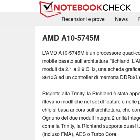
Recensioni e prove
News
AMD A10-5745M
L'AMD A10-5745M è un processore quad-co
mobile basato sull'architettura Richland. L'
moduli da 2.1 a 2.9 GHz, una scheda grafi
8610G ed un controller di memoria DDR3(L)
Rispetto alla Trinity, la Richland è stata app
rilevano modifiche nel set di feature o nelle
chip si basa ancora sull'architettura, che con
Ognuno dei due moduli integra 2 unità integ
come la Trinity, la Richland supporta quasi t
(incluso FMA), AES o Turbo Core.