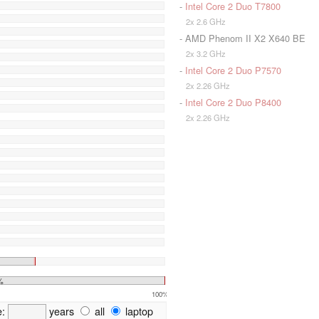
-
Intel Core 2 Duo T7800
2x 2.6 GHz
- AMD Phenom II X2 X640 BE
2x 3.2 GHz
-
Intel Core 2 Duo P7570
2x 2.26 GHz
-
Intel Core 2 Duo P8400
2x 2.26 GHz
%
100%
e:
years
all
laptop