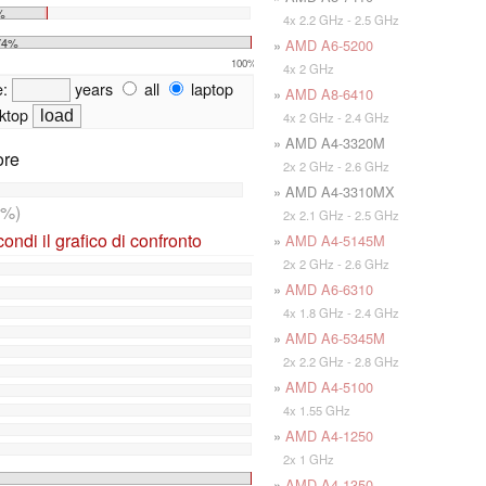
%
4x 2.2 GHz - 2.5 GHz
74%
»
AMD A6-5200
100%
4x 2 GHz
e:
years
all
laptop
»
AMD A8-6410
ktop
4x 2 GHz - 2.4 GHz
» AMD A4-3320M
ore
2x 2 GHz - 2.6 GHz
» AMD A4-3310MX
3%)
2x 2.1 GHz - 2.5 GHz
ndi il grafico di confronto
»
AMD A4-5145M
2x 2 GHz - 2.6 GHz
»
AMD A6-6310
4x 1.8 GHz - 2.4 GHz
»
AMD A6-5345M
2x 2.2 GHz - 2.8 GHz
»
AMD A4-5100
4x 1.55 GHz
»
AMD A4-1250
2x 1 GHz
»
AMD A4-1350