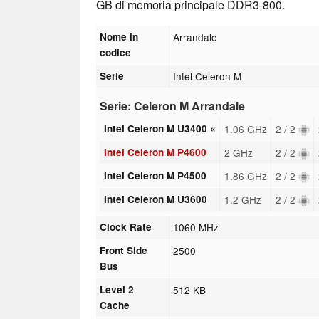
GB di memoria principale DDR3-800.
Nome in
Arrandale
codice
Serie
Intel Celeron M
Serie: Celeron M Arrandale
Intel Celeron M U3400 «
1.06 GHz
2 / 2
Intel Celeron M P4600
2 GHz
2 / 2
Intel Celeron M P4500
1.86 GHz
2 / 2
Intel Celeron M U3600
1.2 GHz
2 / 2
Clock Rate
1060 MHz
Front Side
2500
Bus
Level 2
512 KB
Cache