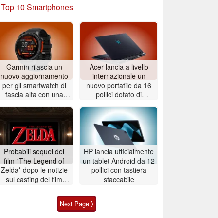
»
Top 10 Smartphones
Garmin rilascia un
Acer lancia a livello
nuovo aggiornamento
internazionale un
per gli smartwatch di
nuovo portatile da 16
fascia alta con una
pollici dotato di
dozzina di modifiche e
processore Intel Core
miglioramenti
Ultra 9 290HX Plus e
scheda grafica Nvidia
GeForce RTX 5080
Probabili sequel del
HP lancia ufficialmente
film *The Legend of
un tablet Android da 12
Zelda* dopo le notizie
pollici con tastiera
sul casting del film
staccabile
Nintendo
Next Page ⟩