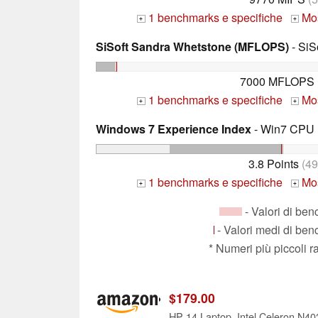
1 benchmarks e specifiche
Mos
+
+
SiSoft Sandra Whetstone (MFLOPS)
- SiS
7000 MFLOPS
1 benchmarks e specifiche
Mos
+
+
Windows 7 Experience Index
- Win7 CPU
3.8 Points
(4
1 benchmarks e specifiche
Mos
+
+
- Valori di be
- Valori medi di be
* Numeri più piccoli 
$179.00