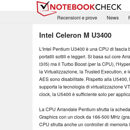
Recensioni e prove
News
Intel Celeron M U3400
L'Intel Pentium U3400 è una CPU di fascia 
portatili sottili e leggeri. Si basa sul core A
i3/i5) ma il Turbo Boost (per la CPU), l'Hype
la Virtualizzazione, la Trusted Execution, e l
AES sono disabilitate. Rispetto alla U5400,
supporta la tecnologia di virtualizzazione V
clock, la U5400 è sufficiente solo per applic
La CPU Arrandale Pentium sfrutta la scheda 
Graphics con un clock da 166-500 MHz (grazie
CPU sfrutta anche un controller di memoria 