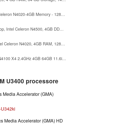
ASUS 15.6” FHD Laptop - Intel Celeron N4020-4GB Memory - 128GB Storage - Windows 11 Home in S Mode - Star Black - L510MA-TH04
Lenovo Ideapad 1 15.6" HD Laptop, Intel Celeron N4500, 4GB DDR4, 128GB eMMC, W11HS, One-Year Microsoft Office 365, Abyss Blue, 82LX00D3US
Lenovo IdeaPad 1 14 Laptop, Intel Celeron N4020, 4GB RAM, 128GB Storage(64GB eMMC+64GB Micro SD), Intel UHD Graphics 600, Win 11 in S Mode, Cloud Grey
Dell Latitude 3190 Intel Celeron N4100 X4 2.4GHz 4GB 64GB 11.6in Windows 11 Pro, Black (Renewed)
n M U3400 processore
ics Media Accelerator (GMA)
-U342ki
hics Media Accelerator (GMA) HD