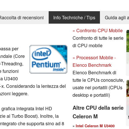
Raccolta di recensioni
Info Techniche / Tips
Guida agli a
» Confronto CPU Mobile
Confronto di tutte le serie
di CPU mobile
bassa per
rrandale (Core
» Processori Mobile -
r-Threading,
Elenco Benchmark
e funzioni
Elenco Benchmark di
 la U3400
tutte le CPUs conosciute,
T-x. Considerando la lentezza del
usate nei portatili (CPUs
azioni leggere.
desktop e portatili)
Altre CPU della serie
grafica integrata Intel HD
Celeron M
 al Turbo Boost). Inoltre, la
integrato che supporta sino ad 8
»
Intel Celeron M U3400