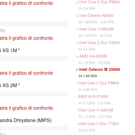
+
Intel Core 2 Duo P8600
tra il grafico di confronto
2x 2.4 GHz
+
Intel Celeron N2940
4x 1.83 GHz - 2.25 GHz
+
Intel Core i7-660UM
%)
2x 1.33 GHz - 2.4 GHz
tra il grafico di confronto
+
Intel Core 2 Duo T8300
2x 2.4 GHz
5 XS 1M *
+
AMD A4-4355M
2x 1.9 GHz - 2.4 GHz
)
»
Intel Celeron M U3400
tra il grafico di confronto
2x 1.06 GHz
-
Intel Core 2 Duo P8800
5 XS 2M *
2x 2.66 GHz
-
AMD A10-5745M
)
4x 2.1 GHz - 2.9 GHz
tra il grafico di confronto
-
Intel Core i7-640UM
2x 1.2 GHz - 2.27 GHz
Sandra Dhrystone (MIPS)
-
Intel Core 2 Duo T7800
2x 2.6 GHz
%)