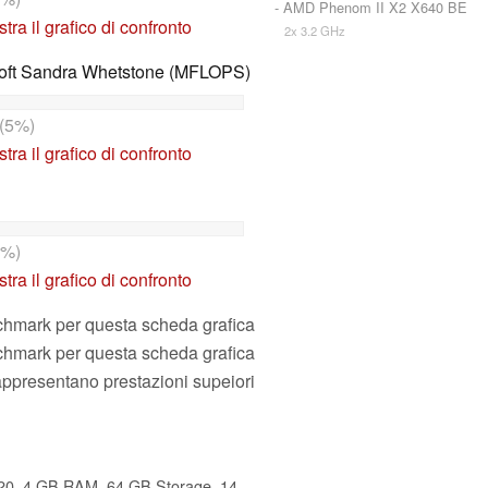
- AMD Phenom II X2 X640 BE
tra il grafico di confronto
2x 3.2 GHz
oft Sandra Whetstone (MFLOPS)
(5%)
tra il grafico di confronto
9%)
tra il grafico di confronto
nchmark per questa scheda grafica
nchmark per questa scheda grafica
rappresentano prestazioni supeiori
HP 14 Laptop, Intel Celeron N4020, 4 GB RAM, 64 GB Storage, 14-inch Micro-Edge HD Display, Windows 11 Home, Thin & Portable, 4K Graphics, One Year of Microsoft 365 (14-dq0010nr, Indigo Blue)