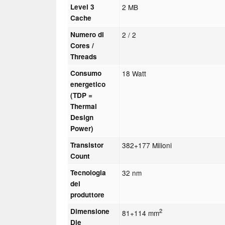
Level 3
2 MB
Cache
Numero di
2 / 2
Cores /
Threads
Consumo
18 Watt
energetico
(TDP =
Thermal
Design
Power)
Transistor
382+177 Milioni
Count
Tecnologia
32 nm
del
produttore
Dimensione
2
81+114 mm
Die