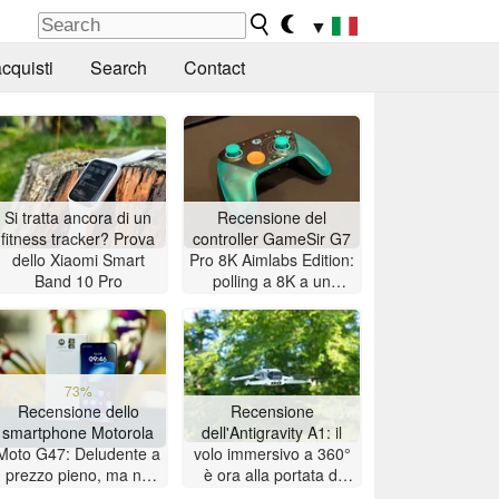
▼
cquisti
Search
Contact
Si tratta ancora di un
Recensione del
fitness tracker? Prova
controller GameSir G7
dello Xiaomi Smart
Pro 8K Aimlabs Edition:
Band 10 Pro
polling a 8K a un
prezzo accessibile
73%
Recensione dello
Recensione
smartphone Motorola
dell'Antigravity A1: il
Moto G47: Deludente a
volo immersivo a 360°
prezzo pieno, ma ne
è ora alla portata di
vale la pena se
tutti