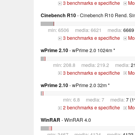
3 benchmarks e specifiche
Mos
+
+
Cinebench R10
- Cinebench R10 Rend. Sing
min: 6506 media: 6621 media:
6669
3 benchmarks e specifiche
Mos
+
+
wPrime 2.10
- wPrime 2.0 1024m *
min: 208.8 media: 219.2 media:
2
3 benchmarks e specifiche
Mos
+
+
wPrime 2.10
- wPrime 2.0 32m *
min: 6.8 media: 7 media:
7 (
2 benchmarks e specifiche
Mos
+
+
WinRAR
- WinRAR 4.0
min: 3467 media: 4124 media:
4123.