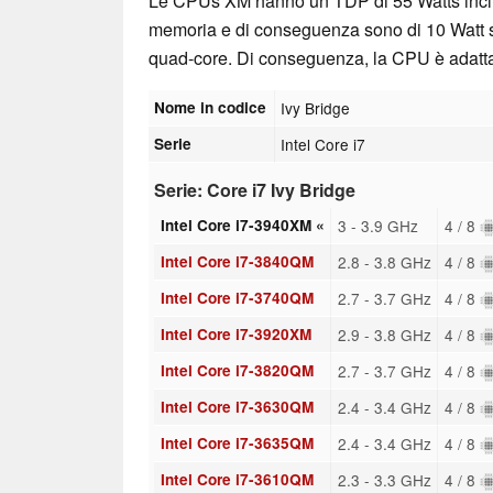
Le CPUs XM hanno un TDP di 55 Watts inclus
memoria e di conseguenza sono di 10 Watt sup
quad-core. Di conseguenza, la CPU è adatta a 
Nome in codice
Ivy Bridge
Serie
Intel Core i7
Serie: Core i7 Ivy Bridge
Intel Core i7-3940XM «
3 - 3.9 GHz
4 / 8
Intel Core i7-3840QM
2.8 - 3.8 GHz
4 / 8
Intel Core i7-3740QM
2.7 - 3.7 GHz
4 / 8
Intel Core i7-3920XM
2.9 - 3.8 GHz
4 / 8
Intel Core i7-3820QM
2.7 - 3.7 GHz
4 / 8
Intel Core i7-3630QM
2.4 - 3.4 GHz
4 / 8
Intel Core i7-3635QM
2.4 - 3.4 GHz
4 / 8
Intel Core i7-3610QM
2.3 - 3.3 GHz
4 / 8