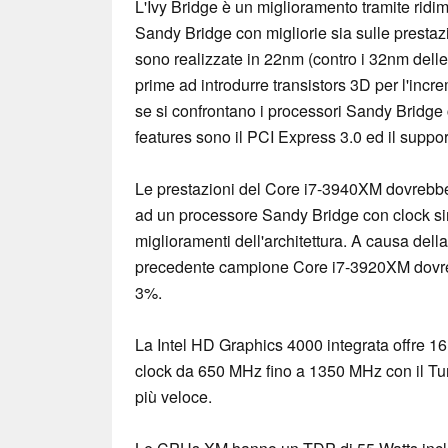
L'Ivy Bridge è un miglioramento tramite ridi
Sandy Bridge con migliorie sia sulle pres
sono realizzate in 22nm (contro i 32nm del
prime ad introdurre transistors 3D per l'incr
se si confrontano i processori Sandy Bridge 
features sono il PCI Express 3.0 ed il supp
Le prestazioni del Core i7-3940XM dovrebbe
ad un processore Sandy Bridge con clock sim
miglioramenti dell'architettura. A causa della
precedente campione Core i7-3920XM dovreb
3%.
La Intel HD Graphics 4000 integrata offre 1
clock da 650 MHz fino a 1350 MHz con il Tu
più veloce.