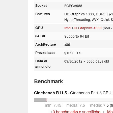
Socket
FCPGA988
Features
HD Graphics 4000, DDR3(L)-1
HyperThreading, AVX, Quick Sy
GPU
Intel HD Graphics 4000
(650 -
64 Bit
Supporto 64 Bit
Architecture
x86
Prezzo base
$1096 U.S.
Data di
09/30/2012
= 5060 days old
annuncio
Benchmark
Cinebench R11.5
- Cinebench R11.5 CPU M
min: 7.45 media: 7.5 media:
7.5 (
3 benchmarks e specifiche
Mos
+
+