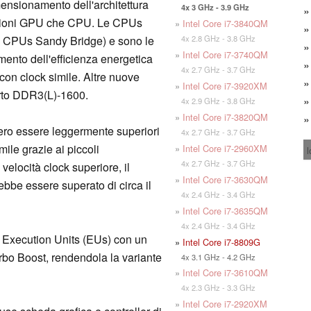
mensionamento dell'architettura
4x 3 GHz - 3.9 GHz
tazioni GPU che CPU. Le CPUs
»
Intel Core i7-3840QM
4x 2.8 GHz - 3.8 GHz
le CPUs Sandy Bridge) e sono le
»
Intel Core i7-3740QM
emento dell'efficienza energetica
4x 2.7 GHz - 3.7 GHz
con clock simile. Altre nuove
»
Intel Core i7-3920XM
orto DDR3(L)-1600.
4x 2.9 GHz - 3.8 GHz
»
Intel Core i7-3820QM
ro essere leggermente superiori
4x 2.7 GHz - 3.7 GHz
ile grazie ai piccoli
»
Intel Core i7-2960XM
l
4x 2.7 GHz - 3.7 GHz
 velocità clock superiore, il
»
Intel Core i7-3630QM
be essere superato di circa il
4x 2.4 GHz - 3.4 GHz
»
Intel Core i7-3635QM
4x 2.4 GHz - 3.4 GHz
6 Execution Units (EUs) con un
»
Intel Core i7-8809G
rbo Boost, rendendola la variante
4x 3.1 GHz - 4.2 GHz
»
Intel Core i7-3610QM
4x 2.3 GHz - 3.3 GHz
»
Intel Core i7-2920XM