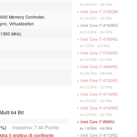
4x 2.8 GHz - 3.8 GHz
»
Intel Core i7-3720QM
600 Memory Controller,
4x 2.6 GHz - 3.6 GHz
nc, Virtualization
» Intel Core i7-4700MQ
4x 2.4 GHz - 3.4 GHz
 1350 MHz)
»
Intel Core i7-4750HQ
4x 2 GHz - 3.2 GHz
»
Intel Core i7-5750HQ
4x 2.5 GHz - 3.4 GHz
»
Intel Core i7-4960HQ
4x 2.6 GHz - 3.8 GHz
»
Intel Core i7-4702HQ
4x 2.2 GHz - 3.2 GHz
»
Intel Core i7-4710HQ
4x 2.5 GHz - 3.5 GHz
»
Intel Core i7-4702MQ
ulti 64 Bit
4x 2.2 GHz - 3.2 GHz
»
Intel Core i7-8565U
9%)
massimo: 7.46 Points
4x 1.8 GHz - 4.6 GHz
tra il grafico di confronto
» Intel Core i7-4712HQ