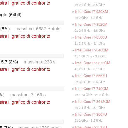
tra il grafico di confronto
4x 2.6 GHz - 3.5 GHz
»
Intel Core i7-920XM
le (64bit)
4x 2 GHz - 3.2 GHz
»
Intel Core i7-3520M
 (8%)
massimo: 6687 Points
2x 2.9 GHz - 3.6 GHz
tra il grafico di confronto
»
Intel Core i7-6500U
2x 2.5 GHz - 3.1 GHz
»
Intel Core i7-840QM
4x 1.86 GHz - 3.2 GHz
15.7 (3%)
massimo: 233 s
»
Intel Core i7-2675QM
tra il grafico di confronto
4x 2.2 GHz - 3.1 GHz
»
Intel Core i7-6567U
2x 3.3 GHz - 3.6 GHz
»
Intel Core i7-740QM
1%)
massimo: 7.169 s
4x 1.73 GHz - 2.93 GHz
»
Intel Core i7-3612QM
tra il grafico di confronto
4x 2.1 GHz - 3.1 GHz
»
Intel Core i7-3667U
2x 2 GHz - 3.2 GHz
»
Intel Core i7-3517U
5 (7%)
massimo: 4780 punti