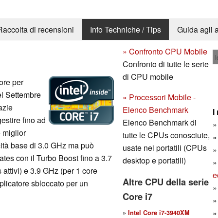
Raccolta di recensioni
Info Techniche / Tips
Guida agli a
» Confronto CPU Mobile
l
Confronto di tutte le serie
di CPU mobile
ore per
nel Settembre
» Processori Mobile -
azie
Elenco Benchmark
I
estire fino ad
Elenco Benchmark di
 miglior
tutte le CPUs conosciute,
ocità base di 3.0 GHz ma può
usate nei portatili (CPUs
ates con il Turbo Boost fino a 3.7
desktop e portatili)
 attivi) e 3.9 GHz (per 1 core
e
Altre CPU della serie
iplicatore sbloccato per un
Core i7
»
Intel Core i7-3940XM