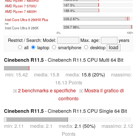
AMD Ryzen 7 4800HS
187 3%
AMD Ryzen 7 5700U
188 4%
AMD Ryzen 7 4800H
...
339.2 87%
Intel Core Ultra 9 290HX Plus
max:
359.7 98%
Intel Core Ultra 9 285K
0%
100%
Restrict / Search:
Model:
Max. age:
years
all
laptop
smartphone
desktop
Cinebench R11.5
- Cinebench R11.5 CPU Multi 64 Bit
min: 15.42 media: 15.8 media:
15.8 (20%)
massimo:
16.13 Points
2 benchmarks e specifiche
Mostra il grafico di
+
+
confronto
Cinebench R11.5
- Cinebench R11.5 CPU Single 64 Bit
min: 2.11 media: 2.1 media:
2.1 (50%)
massimo: 2.12
Points