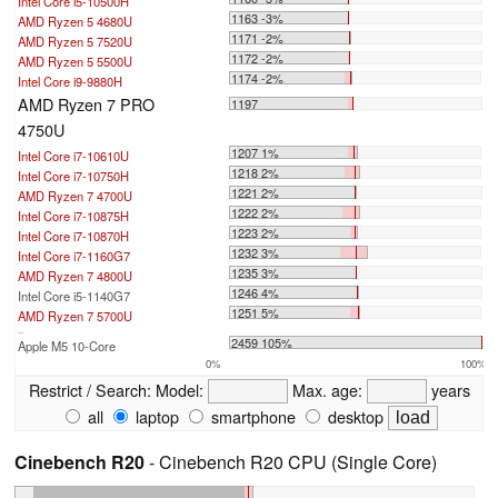
Intel Core i5-10500H
1163 -3%
AMD Ryzen 5 4680U
1171 -2%
AMD Ryzen 5 7520U
1172 -2%
AMD Ryzen 5 5500U
1174 -2%
Intel Core i9-9880H
AMD Ryzen 7 PRO
1197
4750U
1207 1%
Intel Core i7-10610U
1218 2%
Intel Core i7-10750H
1221 2%
AMD Ryzen 7 4700U
1222 2%
Intel Core i7-10875H
1223 2%
Intel Core i7-10870H
1232 3%
Intel Core i7-1160G7
1235 3%
AMD Ryzen 7 4800U
1246 4%
Intel Core i5-1140G7
1251 5%
AMD Ryzen 7 5700U
...
2459 105%
Apple M5 10-Core
0%
100%
Restrict / Search:
Model:
Max. age:
years
all
laptop
smartphone
desktop
Cinebench R20
- Cinebench R20 CPU (Single Core)