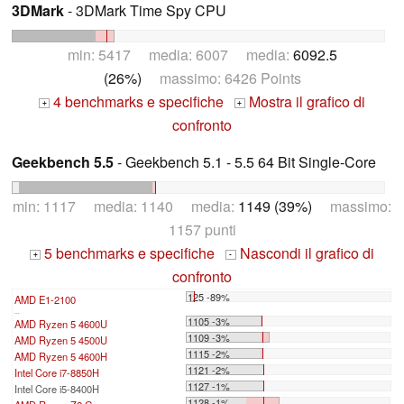
3DMark
- 3DMark Time Spy CPU
min: 5417 media: 6007 media:
6092.5
(26%)
massimo: 6426 Points
4 benchmarks e specifiche
Mostra il grafico di
+
+
confronto
Geekbench 5.5
- Geekbench 5.1 - 5.5 64 Bit Single-Core
min: 1117 media: 1140 media:
1149 (39%)
massimo:
1157 punti
5 benchmarks e specifiche
Nascondi il grafico di
+
-
confronto
125 -89%
AMD E1-2100
...
1105 -3%
AMD Ryzen 5 4600U
1109 -3%
AMD Ryzen 5 4500U
1115 -2%
AMD Ryzen 5 4600H
1121 -2%
Intel Core i7-8850H
1127 -1%
Intel Core i5-8400H
1128 -1%