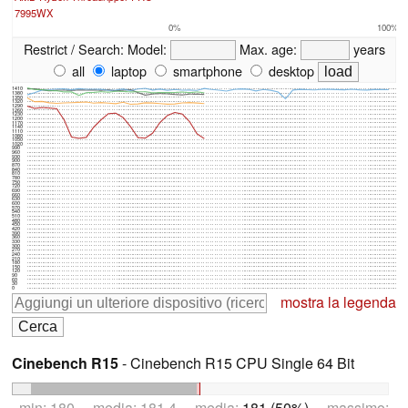
7995WX
0%
100%
Restrict / Search:
Model:
Max. age:
years
all
laptop
smartphone
desktop
1410
1380
1350
1320
1290
1260
1230
1200
1170
1140
1110
1080
1050
1020
990
960
930
900
870
840
810
780
750
720
690
660
630
600
570
540
510
480
450
420
390
360
330
300
270
240
210
180
150
120
90
60
30
0
mostra la legenda
Cinebench R15
- Cinebench R15 CPU Single 64 Bit
min: 180 media: 181.4 media:
181 (50%)
massimo: