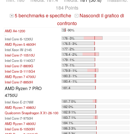
184 Points
5 benchmarks e specifiche
Nascondi il grafico di
+
-
confronto
19 -90%
AMD A4-1200
...
176 -3%
Intel Core i5-1230U
176.5 -3%
AMD Ryzen 5 4600H
177 -2%
Intel Xeon W-2145
178.4 -2%
Intel Core i7-10510U
179 -1%
Intel Core i5-1140G7
179 -1%
Intel Core i7-8809G
179.9 -1%
Intel Core i3-1115G4
180.3 -1%
AMD Ryzen 7 4700U
180.4 -1%
Intel Core i7-8850H
AMD Ryzen 7 PRO
181.4
4750U
181.7 0%
Intel Xeon E-2176M
182 0%
AMD Ryzen 7 4980U
182.9 1%
Qualcomm Snapdragon X X1-26-100
183.7 1%
Intel Core i7-9750H
184 1%
AMD Ryzen 7 4800U
186.3 3%
Intel Core i5-10500H
186.5 3%