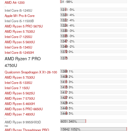
31 -98%
AMD A4-1200
...
1311 -5%
Intel Core i5-1245U
1320 -4%
Apple M1 Pro 8-Core
1322 -4%
Intel Core i5-11500B
1326 -4%
AMD Ryzen 5 PRO 5675U
1330 -3%
AMD Ryzen 5 7535U
1335 -3%
Intel Core i7-1255U
1347 -2%
AMD Ryzen 5 5600U
1349 -2%
Intel Core i5-1345U
1372 0%
Intel Core i5-12450H
AMD Ryzen 7 PRO
1375
4750U
1388 1%
Qualcomm Snapdragon X X1-26-100
1408 2%
AMD Ryzen 5 7530U
1411 3%
Intel Core i5-1335U
1415 3%
Intel Core 7 150U
1417 3%
AMD Ryzen 5 5625U
1427 4%
AMD Ryzen 7 5700U
1428 4%
AMD Ryzen 5 4600H
1443 5%
AMD Ryzen 5 PRO 6650U
1444 5%
AMD Ryzen 7 4800U
...
6051 340%
AMD Ryzen 9 9955HX3D
max:
15842 1052%
AMD Ryzen Threadripper PRO