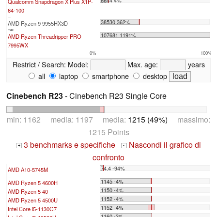
8644 4%
Qualcomm Snapdragon X Plus X1P-
64-100
...
38530 362%
AMD Ryzen 9 9955HX3D
max:
107681 1191%
AMD Ryzen Threadripper PRO
7995WX
0%
100%
Restrict / Search:
Model:
Max. age:
years
all
laptop
smartphone
desktop
Cinebench R23
- Cinebench R23 Single Core
min: 1162 media: 1197 media:
1215 (49%)
massimo:
1215 Points
3 benchmarks e specifiche
Nascondi il grafico di
+
-
confronto
74.4 -94%
AMD A10-5745M
...
1145 -4%
AMD Ryzen 5 4600H
1150 -4%
AMD Ryzen 5 40
1152 -4%
AMD Ryzen 5 4500U
1152 -4%
Intel Core i5-1130G7
1160 -3%