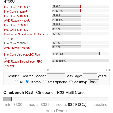
4750U
29.6 0%
Intel Core i7-1160G7
29.6 0%
Intel Core i5-1250P
29.8 1%
Intel Core i5-10500H
29.8 1%
AMD Ryzen 7 4800U
29.9 1%
Intel Core i7-9850H
30 1%
Intel Core i5-1135G7
30 1%
Qualcomm Snapdragon X Plus X1P-
42-100
30 1%
Intel Core i7-8559U
30 1%
AMD Ryzen 7 4980U
...
49.2 66%
Intel Core Ultra 9 290HX Plus
max:
59.5 101%
AMD Ryzen Threadripper PRO
7995WX
0%
100%
Restrict / Search:
Model:
Max. age:
years
all
laptop
smartphone
desktop
Cinebench R23
- Cinebench R23 Multi Core
min: 8300 media: 8339 media:
8359 (8%)
massimo:
8359 Points