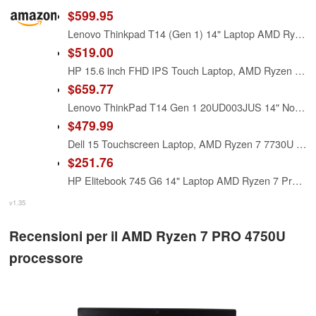
$599.95
Lenovo Thinkpad T14 (Gen 1) 14" Laptop AMD Ryzen 7 Pro 4750U 1.7Ghz, 32GB DDR4, 512GB NVMe SSD, 1080p Full HD, Win 10 Pro
$519.00
HP 15.6 inch FHD IPS Touch Laptop, AMD Ryzen 7 7730U, 16GB DDR4 RAM, 512GB SSD, Webcam, Windows 11 Home, Copilot AI, Natural Silver, 15-fc0057wm
$659.77
Lenovo ThinkPad T14 Gen 1 20UD003JUS 14" Notebook - Full HD - 1920 x 1080 - AMD Ryzen 7 PRO 4750U Octa-core (8 Core) 1.70 GHz - 16 GB RAM - 512 GB SSD - Glossy Black - Windows 10 Pro - AMD Radeon
$479.99
Dell 15 Touchscreen Laptop, AMD Ryzen 7 7730U (Beats i7-1355U), 16GB RAM, 512GB NVMe SSD, Windows 11 Pro, 15.6" FHD IPS, Copilot AI, Type-C, HDMI, Black, 2026 Model
$251.76
HP Elitebook 745 G6 14" Laptop AMD Ryzen 7 Pro-3700U 16GB 256GB SSD W11P (Renewed)
v1.35
Recensioni per il AMD Ryzen 7 PRO 4750U
processore