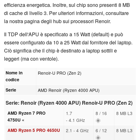
efficienza energetica. Inoltre, sul chip sono presenti 8 MB
di cache di livello 3. Per ulteriori informazioni, consultare
la nostra pagina degli hub sui processori Renoir.
Il TDP dell'APU è specificato a 15 Watt (default) e può
essere configurato da 10 a 25 Watt dal fornitore del laptop.
Ciò significa che il chip è destinato a laptop sottili e
leggeri (ma con ventole).
Nome in
Renoir-U PRO (Zen 2)
codice
Serie
AMD Renoir (Ryzen 4000 APU)
Serie: Renoir (Ryzen 4000 APU) Renoir-U PRO (Zen 2)
AMD Ryzen 7 PRO
1.7
8 / 16
8 MB L3
4750U «
- 4.1 GHz
AMD Ryzen 5 PRO 4650U
2.1 - 4 GHz
6 / 12
8 MB L3