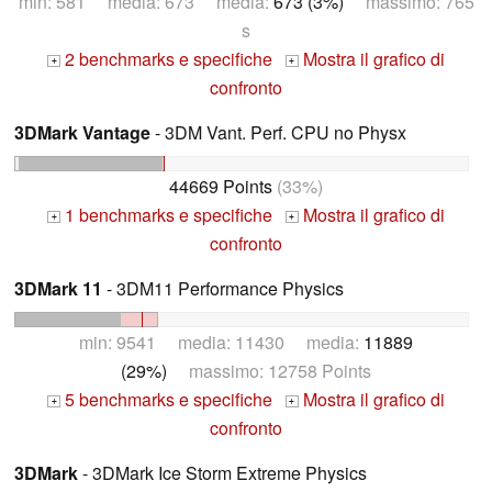
min: 581 media: 673 media:
673 (3%)
massimo: 765
s
2 benchmarks e specifiche
Mostra il grafico di
+
+
confronto
3DMark Vantage
- 3DM Vant. Perf. CPU no Physx
44669 Points
(33%)
1 benchmarks e specifiche
Mostra il grafico di
+
+
confronto
3DMark 11
- 3DM11 Performance Physics
min: 9541 media: 11430 media:
11889
(29%)
massimo: 12758 Points
5 benchmarks e specifiche
Mostra il grafico di
+
+
confronto
3DMark
- 3DMark Ice Storm Extreme Physics