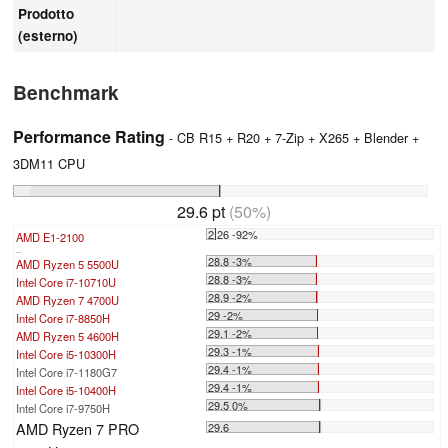
Prodotto
(esterno)
Benchmark
Performance Rating
- CB R15 + R20 + 7-Zip + X265 + Blender +
3DM11 CPU
29.6 pt
(50%)
2.26 -92%
AMD E1-2100
...
28.8 -3%
AMD Ryzen 5 5500U
28.8 -3%
Intel Core i7-10710U
28.9 -2%
AMD Ryzen 7 4700U
29 -2%
Intel Core i7-8850H
29.1 -2%
AMD Ryzen 5 4600H
29.3 -1%
Intel Core i5-10300H
29.4 -1%
Intel Core i7-1180G7
29.4 -1%
Intel Core i5-10400H
29.5 0%
Intel Core i7-9750H
AMD Ryzen 7 PRO
29.6