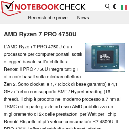
Recensioni e prove
News
...
Raccolta di recensioni
Info Techniche / Tips
AMD Ryzen 7 PRO 4750U
Guida agli acquisti
Search
Contact
L'AMD Ryzen 7 PRO 4750U è un
processore per computer portatili sottili
e leggeri basato sull'architettura
Renoir. Il PRO 4750U integra tutti gli
otto core basati sulla microarchitettura
Zen 2. Sono clockati a 1,7 (clock di base garantito) a 4,1
GHz (Turbo) con supporto SMT / Hyperthreading (16
thread). Il chip è prodotto nel moderno processo a 7 nm al
TSMC ed in parte grazie ad esso AMD pubblicizza un
miglioramento di 2x delle prestazioni per Watt per i chip
Renoir. Rispetto al più veloce consumatore R7 4800U, il
PRO 4750U offre velocità di clock boost inferiori.