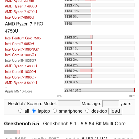
AMD Ryzen Z2 Go
1133 -1%
AMD Ryzen 7 4980U
1134 -1%
AMD Ryzen 7 4700U
1136 0%
Intel Core i7-8565U
AMD Ryzen 7 PRO
1140
4750U
1143 0%
Intel Pentium Gold 7505
1150 1%
Intel Core i7-9850H
1153 1%
Intel Core i7-1060NG7
1156 1%
Intel Core i3-1005G1
1163 2%
Intel Core i5-1035G7
1164 2%
AMD Ryzen 7 4800U
1166 2%
Intel Core i5-10300H
1167 2%
Intel Core i7-1060G7
1170 3%
AMD Ryzen 3 5400U
...
2974 161%
Apple M5 10-Core
0%
100%
Restrict / Search:
Model:
Max. age:
years
all
laptop
smartphone
desktop
Geekbench 5.5
- Geekbench 5.1 - 5.5 64 Bit Multi-Core
min: 5456 media: 6052 media:
6153 (11%)
massimo: