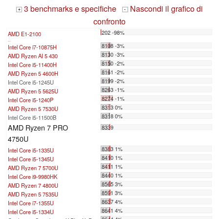
3 benchmarks e specifiche
Nascondi il grafico di
+
-
confronto
202 -98%
AMD E1-2100
...
8108 -3%
Intel Core i7-10875H
8130 -3%
AMD Ryzen AI 5 430
8150 -2%
Intel Core i5-11400H
8161 -2%
AMD Ryzen 5 4600H
8199 -2%
Intel Core i5-1245U
8263 -1%
AMD Ryzen 5 5625U
8274 -1%
Intel Core i5-1240P
8313 0%
AMD Ryzen 5 7530U
8318 0%
Intel Core i5-11500B
AMD Ryzen 7 PRO
8339
4750U
8383 1%
Intel Core i5-1335U
8410 1%
Intel Core i5-1345U
8411 1%
AMD Ryzen 7 5700U
8440 1%
Intel Core i9-9980HK
8565 3%
AMD Ryzen 7 4800U
8591 3%
AMD Ryzen 5 7535U
8637 4%
Intel Core i7-1355U
8641 4%
Intel Core i5-1334U