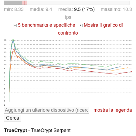
min: 8.33 media: 9.4 media:
9.5 (17%)
massimo: 10.3
fps
5 benchmarks e specifiche
Mostra il grafico di
+
+
confronto
16
15
14
13
12
11
10
9
8
7
6
5
4
3
2
1
0
mostra la legenda
TrueCrypt
- TrueCrypt Serpent