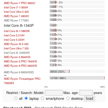
10701 -2%
AMD Ryzen 7 PRO 6850U
10857 -1%
Intel Core i7-11850H
10868 0%
Intel Core Ultra 5 325
10889 0%
AMD Ryzen 7 4800H
10920 0%
AMD Ryzen 7 7735H
Intel Core i5-1340P
10921
10923 0%
Intel Core i9-11980HK
11074 1%
Intel Core 5 210H
11198 3%
Intel Core 5 220H
11333 4%
AMD Ryzen AI 5 435
11358 4%
Intel Core Ultra 7 355
11390 4%
Intel Core i5-12450HX
11486 5%
AMD Ryzen 5 8640HS
11507 5%
AMD Ryzen 5 PRO 7640HS
11515 5%
AMD Ryzen 9 PRO 6950HS
...
38530 253%
AMD Ryzen 9 9955HX3D
max:
107681 886%
AMD Ryzen Threadripper PRO
7995WX
0%
100%
Restrict / Search:
Model:
Max. age:
years
all
laptop
smartphone
desktop