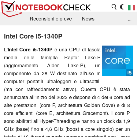
Recensioni e prove
News
...
Raccolta di recensioni
Info Techniche / Tips
Intel Core i5-1340P
Guida agli acquisti
Search
Contact
L'
Intel Core i5-1340P
è una CPU di fascia
media della famiglia Raptor Lake-P
(aggiornamento Alder Lake-P), un
componente da 28 W destinato all'uso in
computer portatili ultraleggeri e ultrasottili
(ma con raffreddamento attivo). Questa CPU è stata
annunciata all'inizio del 2023 e dispone di 4 dei 6 core ad
alte prestazioni (core P, architettura Golden Cove) e di 8
core efficienti (core E, architettura Gracemont). I core P
sono abilitati all'Hyper-Threading e hanno un clock da 1,9
GHz (base) fino a 4,6 GHz (boost a core singolo) per un
totale di 16 thread quando vengono combinati con i core