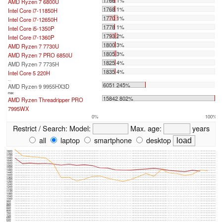
AMD Ryzen 7 6800U
1768 1%
Intel Core i7-11850H
1770 1%
Intel Core i7-12650H
1778 1%
Intel Core i5-1350P
1793 2%
Intel Core i7-1360P
1800 3%
AMD Ryzen 7 7730U
1805 3%
AMD Ryzen 7 PRO 6850U
1825 4%
AMD Ryzen 7 7735H
1835 4%
Intel Core 5 220H
...
6051 245%
AMD Ryzen 9 9955HX3D
max:
15842 802%
AMD Ryzen Threadripper PRO
7995WX
0%
100%
Restrict / Search:
Model:
Max. age:
years
all
laptop
smartphone
desktop
1800
1760
1720
1680
1640
1600
1560
1520
1480
1440
1400
1360
1320
1280
1240
1200
1160
1120
1080
1040
1000
960
920
880
840
800
760
720
680
640