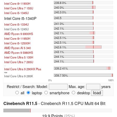
239.8 0%
Intel Core i9-11900H
240 0%
Intel Core Ultra 7 155U
240.3 0%
Intel Core i5-1345U
Intel Core i5-1340P
240.5
241 0%
Intel Core i5-1334U
242 1%
Intel Core i5-1245U
242 1%
AMD Ryzen 9 6900HS
242.5 1%
Intel Core i9-11950H
242.5 1%
Intel Core i5-12500H
242.6 1%
AMD Ryzen AI 5 340
243 1%
AMD Ryzen 9 5980HS
244 1%
Intel Core Ultra 5 135H
244 1%
Intel Core Ultra 7 265U
...
339.2 41%
Intel Core Ultra 9 290HX Plus
max:
359.7 50%
Intel Core Ultra 9 285K
0%
100%
Restrict / Search:
Model:
Max. age:
years
all
laptop
smartphone
desktop
Cinebench R11.5
- Cinebench R11.5 CPU Multi 64 Bit
19.9 Points
(25%)