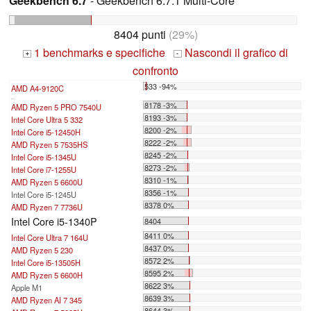
Geekbench 6.7
- Geekbench 6.7.1 Multi-Core
8404 punti
(29%)
1 benchmarks e specifiche
Nascondi il grafico di
+
-
confronto
533 -94%
AMD A4-9120C
...
8178 -3%
AMD Ryzen 5 PRO 7540U
8193 -3%
Intel Core Ultra 5 332
8200 -2%
Intel Core i5-12450H
8222 -2%
AMD Ryzen 5 7535HS
8245 -2%
Intel Core i5-1345U
8273 -2%
Intel Core i7-1255U
8310 -1%
AMD Ryzen 5 6600U
8356 -1%
Intel Core i5-1245U
8378 0%
AMD Ryzen 7 7736U
Intel Core i5-1340P
8404
8411 0%
Intel Core Ultra 7 164U
8437 0%
AMD Ryzen 5 230
8572 2%
Intel Core i5-13505H
8595 2%
AMD Ryzen 5 6600H
8622 3%
Apple M1
8639 3%
AMD Ryzen AI 7 345
8644 3%