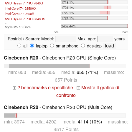
1719 1%
AMD Ryzen 7 PRO 7840U
1721 1%
Intel Core i7-12850HX
1722 1%
Intel Core i7-12650H
1724 1%
AMD Ryzen 7 PRO 8840HS
...
2459 44%
Apple M5 10-Core
0%
100%
Restrict / Search:
Model:
Max. age:
years
all
laptop
smartphone
desktop
Cinebench R20
- Cinebench R20 CPU (Single Core)
min: 653 media: 655 media:
655 (71%)
massimo:
657 Points
2 benchmarks e specifiche
Mostra il grafico di
+
+
confronto
Cinebench R20
- Cinebench R20 CPU (Multi Core)
min: 3974 media: 4202 media:
4114 (10%)
massimo:
4517 Points