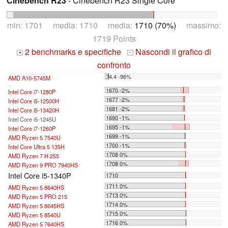
Cinebench R23
- Cinebench R23 Single Core
min: 1701 media: 1710 media:
1710 (70%)
massimo:
1719 Points
2 benchmarks e specifiche
Nascondi il grafico di
+
-
confronto
74.4 -96%
AMD A10-5745M
...
1670 -2%
Intel Core i7-1280P
1677 -2%
Intel Core i5-12500H
1681 -2%
Intel Core i5-13420H
1690 -1%
Intel Core i5-1245U
1695 -1%
Intel Core i7-1260P
1699 -1%
AMD Ryzen 5 7540U
1700 -1%
Intel Core Ultra 5 135H
1708 0%
AMD Ryzen 7 H 255
1708 0%
AMD Ryzen 9 PRO 7940HS
Intel Core i5-1340P
1710
1711 0%
AMD Ryzen 5 8640HS
1713 0%
AMD Ryzen 5 PRO 215
1714 0%
AMD Ryzen 5 8645HS
1715 0%
AMD Ryzen 5 8540U
1716 0%
AMD Ryzen 5 7640HS