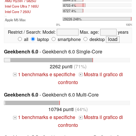
AMD Ryzen 7 5825U
8703 4%
Intel Core Ultra 7 165U
8727 4%
Intel Core 7 250U
...
29226 248%
Apple M5 Max
0%
100%
Restrict / Search:
Model:
Max. age:
years
all
laptop
smartphone
desktop
Geekbench 6.0
- Geekbench 6.0 Single-Core
2262 punti
(71%)
1 benchmarks e specifiche
Mostra il grafico di
+
+
confronto
Geekbench 6.0
- Geekbench 6.0 Multi-Core
10794 punti
(44%)
1 benchmarks e specifiche
Mostra il grafico di
+
+
confronto