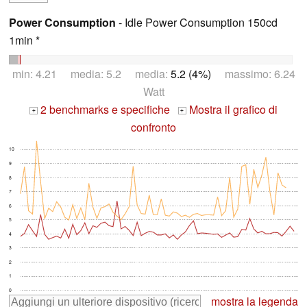
Power Consumption
- Idle Power Consumption 150cd
1min *
min: 4.21 media: 5.2 media:
5.2 (4%)
massimo: 6.24
Watt
2 benchmarks e specifiche
Mostra il grafico di
+
+
confronto
10
9
8
7
6
5
4
3
2
1
0
mostra la legenda