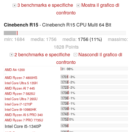
3 benchmarks e specifiche
Mostra il grafico di
+
+
confronto
Cinebench R15
- Cinebench R15 CPU Multi 64 Bit
min: 1684 media: 1756 media:
1756 (11%)
massimo:
1828 Points
2 benchmarks e specifiche
Nascondi il grafico di
+
-
confronto
31 -98%
AMD A4-1200
...
1701 -3%
AMD Ryzen 7 4800HS
1718 -2%
Intel Core Ultra 5 135H
1723 -2%
AMD Ryzen AI 7 445
1736 -1%
AMD Ryzen 7 5825U
1736 -1%
Intel Core Ultra 7 265U
1739 -1%
Intel Core i7-1270P
1739 -1%
Intel Core i9-10980HK
1743 -1%
AMD Ryzen AI 5 PRO 340
1752 0%
AMD Ryzen 7 PRO 7735U
Intel Core i5-1340P
1756
1766 1%