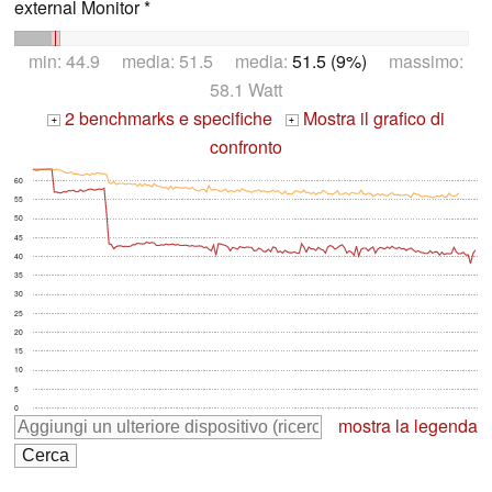
external Monitor *
min: 44.9 media: 51.5 media:
51.5 (9%)
massimo:
58.1 Watt
2 benchmarks e specifiche
Mostra il grafico di
+
+
confronto
60
55
50
45
40
35
30
25
20
15
10
5
0
mostra la legenda