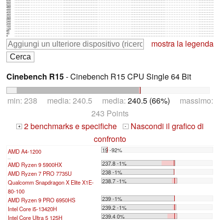
600
560
520
480
440
400
360
320
280
240
200
160
120
80
40
0
mostra la legenda
Cinebench R15
- Cinebench R15 CPU Single 64 Bit
min: 238 media: 240.5 media:
240.5 (66%)
massimo:
243 Points
2 benchmarks e specifiche
Nascondi il grafico di
+
-
confronto
19 -92%
AMD A4-1200
...
237.8 -1%
AMD Ryzen 9 5900HX
238 -1%
AMD Ryzen 7 PRO 7735U
238.7 -1%
Qualcomm Snapdragon X Elite X1E-
80-100
239 -1%
AMD Ryzen 9 PRO 6950HS
239.2 -1%
Intel Core i5-13420H
239.4 0%
Intel Core Ultra 5 125H