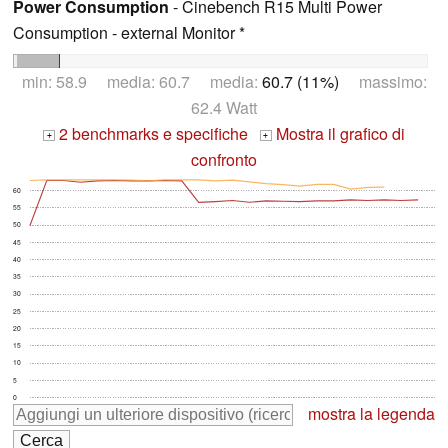
Power Consumption
- Cinebench R15 Multi Power
Consumption - external Monitor *
min: 58.9 media: 60.7 media:
60.7 (11%)
massimo:
62.4 Watt
2 benchmarks e specifiche
Mostra il grafico di
+
+
confronto
60
55
50
45
40
35
30
25
20
15
10
5
0
mostra la legenda