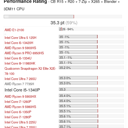
Performance Rating
- CB R15 + R20 + 7-Zip + X265 + Blender +
3DM11 CPU
35.3 pt
(59%)
2.26 -94%
AMD E1-2100
...
35 -1%
Intel Core Ultra 5 125H
35 -1%
Intel Core i5-13420H
35 -1%
AMD Ryzen 9 5900HS
35 -1%
AMD Ryzen 9 PRO 6950HS
35.1 -1%
Intel Core i5-1334U
35.1 -1%
Intel Core i9-11980HK
35.2 0%
Qualcomm Snapdragon X2 Elite X2E-
78-100
35.3 0%
Intel Core Ultra 7 265U
35.3 0%
AMD Ryzen 7 7735H
Intel Core i5-1340P
35.3
35.4 0%
AMD Ryzen 9 5900HX
35.4 0%
Intel Core i7-1260P
35.5 1%
AMD Ryzen 9 5980HS
35.5 1%
Intel Core i5-1350P
35.6 1%
Intel Core i7-1280P
35.6 1%
Intel Core Ultra 5 225U
35.7 1%
Intel Core Ultra 7 255U