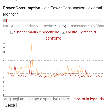
Power Consumption
- Idle Power Consumption - external
Monitor *
min: 4.62 media: 5 media:
5 (3%)
massimo: 5.37 Watt
2 benchmarks e specifiche
Mostra il grafico di
+
+
confronto
12
11
10
9
8
7
6
5
4
3
2
1
0
mostra la legenda