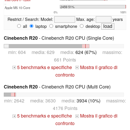
...
2459 51%
Apple M5 10-Core
0%
100%
Restrict / Search:
Model:
Max. age:
years
all
laptop
smartphone
desktop
Cinebench R20
- Cinebench R20 CPU (Single Core)
min: 604 media: 629 media:
624 (67%)
massimo:
661 Points
5 benchmarks e specifiche
Mostra il grafico di
+
+
confronto
Cinebench R20
- Cinebench R20 CPU (Multi Core)
min: 2642 media: 3630 media:
3934 (10%)
massimo:
4176 Points
5 benchmarks e specifiche
Mostra il grafico di
+
+
confronto