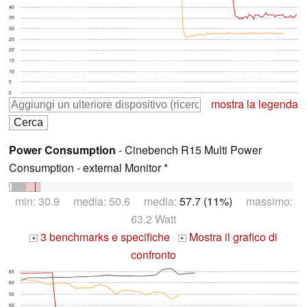
40
35
30
25
20
15
10
5
0
mostra la legenda
Power Consumption
- Cinebench R15 Multi Power
Consumption - external Monitor *
min: 30.9 media: 50.6 media:
57.7 (11%)
massimo:
63.2 Watt
3 benchmarks e specifiche
Mostra il grafico di
+
+
confronto
65
60
55
50