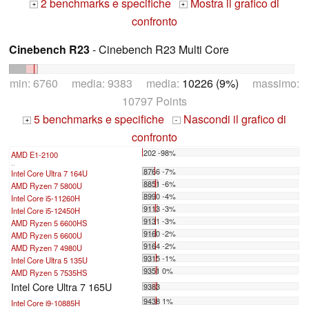
2 benchmarks e specifiche
Mostra il grafico di
+
+
confronto
Cinebench R23
- Cinebench R23 Multi Core
min: 6760 media: 9383 media:
10226 (9%)
massimo:
10797 Points
5 benchmarks e specifiche
Nascondi il grafico di
+
-
confronto
202 -98%
AMD E1-2100
...
8766 -7%
Intel Core Ultra 7 164U
8851 -6%
AMD Ryzen 7 5800U
8990 -4%
Intel Core i5-11260H
9113 -3%
Intel Core i5-12450H
9131 -3%
AMD Ryzen 5 6600HS
9160 -2%
AMD Ryzen 5 6600U
9164 -2%
AMD Ryzen 7 4980U
9315 -1%
Intel Core Ultra 5 135U
9351 0%
AMD Ryzen 5 7535HS
Intel Core Ultra 7 165U
9383
9438 1%
Intel Core i9-10885H