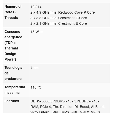
Numero di
12 / 14
Cores /
2 x 4.9 GHz Intel Redwood Cove P-Core
Threads
8 x 3.8 GHz Intel Crestmont E-Core
2 x 2.1 GHz Intel Crestmont E-Core
Consumo
15 Watt
energetico
(TDP =
Thermal
Design
Power)
Tecnologia
7 nm
del
produttore
Temperatura
110 °C
massima
Features
DDR5-5600/LPDDR5-7467/LPDDR5x-7467
RAM, PCIe 4, Thr. Director, DL Boost, AI Boost,
vPro Enterp., RPE, MMX, SSE, SSE2, SSE3,