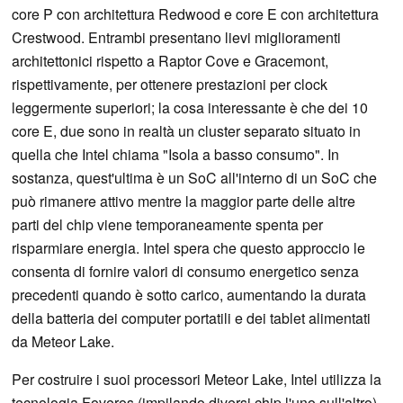
core P con architettura Redwood e core E con architettura
Crestwood. Entrambi presentano lievi miglioramenti
architettonici rispetto a Raptor Cove e Gracemont,
rispettivamente, per ottenere prestazioni per clock
leggermente superiori; la cosa interessante è che dei 10
core E, due sono in realtà un cluster separato situato in
quella che Intel chiama "Isola a basso consumo". In
sostanza, quest'ultima è un SoC all'interno di un SoC che
può rimanere attivo mentre la maggior parte delle altre
parti del chip viene temporaneamente spenta per
risparmiare energia. Intel spera che questo approccio le
consenta di fornire valori di consumo energetico senza
precedenti quando è sotto carico, aumentando la durata
della batteria dei computer portatili e dei tablet alimentati
da Meteor Lake.
Per costruire i suoi processori Meteor Lake, Intel utilizza la
tecnologia Foveros (impilando diversi chip l'uno sull'altro).