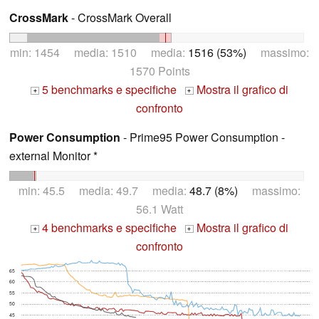
CrossMark
- CrossMark Overall
min: 1454 media: 1510 media:
1516 (53%)
massimo:
1570 Points
5 benchmarks e specifiche
Mostra il grafico di
+
+
confronto
Power Consumption
- Prime95 Power Consumption -
external Monitor *
min: 45.5 media: 49.7 media:
48.7 (8%)
massimo:
56.1 Watt
4 benchmarks e specifiche
Mostra il grafico di
+
+
confronto
65
60
55
50
45