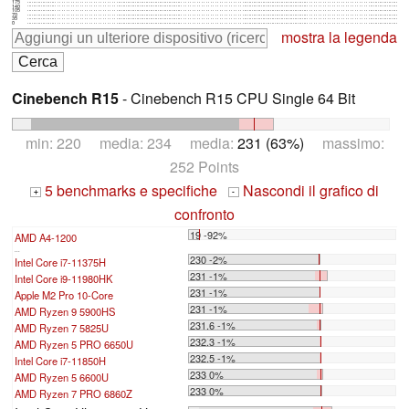
175
140
105
70
35
0
mostra la legenda
Cinebench R15
- Cinebench R15 CPU Single 64 Bit
min: 220 media: 234 media:
231 (63%)
massimo:
252 Points
5 benchmarks e specifiche
Nascondi il grafico di
+
-
confronto
19 -92%
AMD A4-1200
...
230 -2%
Intel Core i7-11375H
231 -1%
Intel Core i9-11980HK
231 -1%
Apple M2 Pro 10-Core
231 -1%
AMD Ryzen 9 5900HS
231.6 -1%
AMD Ryzen 7 5825U
232.3 -1%
AMD Ryzen 5 PRO 6650U
232.5 -1%
Intel Core i7-11850H
233 0%
AMD Ryzen 5 6600U
233 0%
AMD Ryzen 7 PRO 6860Z