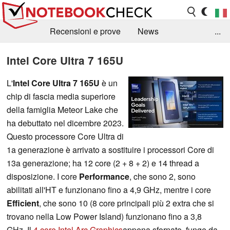
Recensioni e prove
News
...
Raccolta di recensioni
Info Techniche / Tips
Intel Core Ultra 7 165U
Guida agli acquisti
Search
Contact
L'
Intel Core Ultra 7 165U
è un
chip di fascia media superiore
della famiglia Meteor Lake che
ha debuttato nel dicembre 2023.
Questo processore Core Ultra di
1a generazione è arrivato a sostituire i processori Core di
13a generazione; ha 12 core (2 + 8 + 2) e 14 thread a
disposizione. I core
Performance
, che sono 2, sono
abilitati all'HT e funzionano fino a 4,9 GHz, mentre i core
Efficient
, che sono 10 (8 core principali più 2 extra che si
trovano nella Low Power Island) funzionano fino a 3,8
GHz. Il
4 core Intel Arc Graphics
appena sfornato, funge da