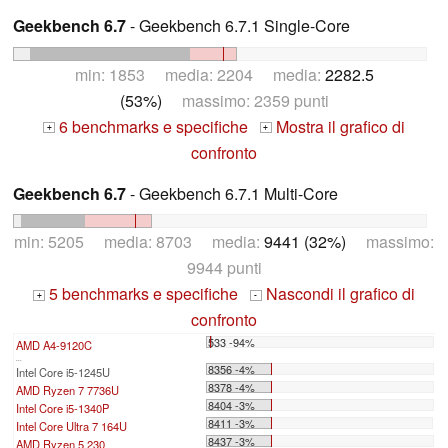
Geekbench 6.7
- Geekbench 6.7.1 Single-Core
min: 1853 media: 2204 media:
2282.5
(53%)
massimo: 2359 punti
6 benchmarks e specifiche
Mostra il grafico di
+
+
confronto
Geekbench 6.7
- Geekbench 6.7.1 Multi-Core
min: 5205 media: 8703 media:
9441 (32%)
massimo:
9944 punti
5 benchmarks e specifiche
Nascondi il grafico di
+
-
confronto
533 -94%
AMD A4-9120C
...
8356 -4%
Intel Core i5-1245U
8378 -4%
AMD Ryzen 7 7736U
8404 -3%
Intel Core i5-1340P
8411 -3%
Intel Core Ultra 7 164U
8437 -3%
AMD Ryzen 5 230