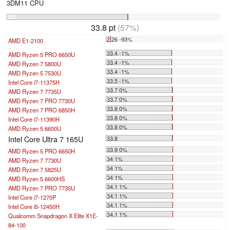
3DM11 CPU
33.8 pt
(57%)
2.26 -93%
AMD E1-2100
...
33.4 -1%
AMD Ryzen 5 PRO 6650U
33.4 -1%
AMD Ryzen 7 5800U
33.4 -1%
AMD Ryzen 5 7530U
33.5 -1%
Intel Core i7-11375H
33.7 0%
AMD Ryzen 7 7735U
33.7 0%
AMD Ryzen 7 PRO 7730U
33.8 0%
AMD Ryzen 7 PRO 6850H
33.8 0%
Intel Core i7-11390H
33.8 0%
AMD Ryzen 5 6600U
Intel Core Ultra 7 165U
33.8
33.9 0%
AMD Ryzen 5 PRO 6650H
34 1%
AMD Ryzen 7 7730U
34 1%
AMD Ryzen 7 5825U
34 1%
AMD Ryzen 5 6600HS
34.1 1%
AMD Ryzen 7 PRO 7735U
34.1 1%
Intel Core i7-1270P
34.1 1%
Intel Core i5-12450H
34.1 1%
Qualcomm Snapdragon X Elite X1E-
84-100