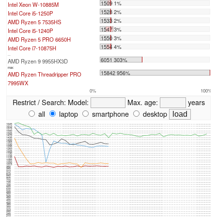
1509 1%
Intel Xeon W-10885M
1528 2%
Intel Core i5-1250P
1533 2%
AMD Ryzen 5 7535HS
1547 3%
Intel Core i5-1240P
1550 3%
AMD Ryzen 5 PRO 6650H
1554 4%
Intel Core i7-10875H
...
6051 303%
AMD Ryzen 9 9955HX3D
max:
15842 956%
AMD Ryzen Threadripper PRO
7995WX
0%
100%
Restrict / Search:
Model:
Max. age:
years
all
laptop
smartphone
desktop
1645
1610
1575
1540
1505
1470
1435
1400
1365
1330
1295
1260
1225
1190
1155
1120
1085
1050
1015
980
945
910
875
840
805
770
735
700
665
630
595
560
525
490
455
420
385
350
315
280
245
210