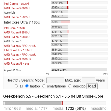
8572 -2%
Intel Core i5-13505H
8595 -1%
AMD Ryzen 5 6600H
8622 -1%
Apple M1
8644 -1%
AMD Ryzen 7 5825U
Intel Core Ultra 7 165U
8703
8727 0%
Intel Core 7 250U
8751 1%
AMD Ryzen 5 8540U
8771 1%
AMD Ryzen 7 6800U
8779 1%
AMD Ryzen Z1
8788 1%
AMD Ryzen 5 PRO 7545U
8834 2%
Intel Core Ultra 5 134U
8840 2%
AMD Ryzen 7 PRO 7735U
8845 2%
AMD Ryzen 9 5980HX
8870 2%
AMD Ryzen AI 7 345
...
29226 236%
Apple M5 Max
0%
100%
Restrict / Search:
Model:
Max. age:
years
all
laptop
smartphone
desktop
Geekbench 5.5
- Geekbench 5.1 - 5.5 64 Bit Single-Core
min: 1663 media: 1717 media:
1732 (58%)
massimo: