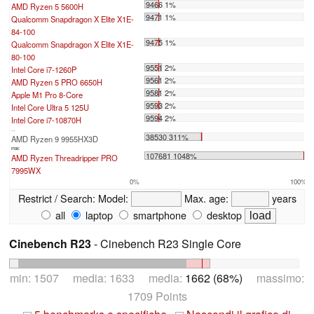
9466 1%
AMD Ryzen 5 5600H
9471 1%
Qualcomm Snapdragon X Elite X1E-
84-100
9475 1%
Qualcomm Snapdragon X Elite X1E-
80-100
9551 2%
Intel Core i7-1260P
9561 2%
AMD Ryzen 5 PRO 6650H
9581 2%
Apple M1 Pro 8-Core
9593 2%
Intel Core Ultra 5 125U
9594 2%
Intel Core i7-10870H
...
38530 311%
AMD Ryzen 9 9955HX3D
max:
107681 1048%
AMD Ryzen Threadripper PRO
7995WX
0%
100%
Restrict / Search:
Model:
Max. age:
years
all
laptop
smartphone
desktop
Cinebench R23
- Cinebench R23 Single Core
min: 1507 media: 1633 media:
1662 (68%)
massimo:
1709 Points