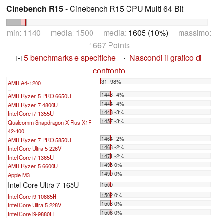
Cinebench R15
- Cinebench R15 CPU Multi 64 Bit
min: 1140 media: 1500 media:
1605 (10%)
massimo:
1667 Points
5 benchmarks e specifiche
Nascondi il grafico di
+
-
confronto
31 -98%
AMD A4-1200
...
1443 -4%
AMD Ryzen 5 PRO 6650U
1444 -4%
AMD Ryzen 7 4800U
1448 -3%
Intel Core i7-1355U
1457 -3%
Qualcomm Snapdragon X Plus X1P-
42-100
1464 -2%
AMD Ryzen 7 PRO 5850U
1468 -2%
Intel Core Ultra 5 226V
1471 -2%
Intel Core i7-1365U
1493 0%
AMD Ryzen 5 6600U
1499 0%
Apple M3
Intel Core Ultra 7 165U
1500
1502 0%
Intel Core i9-10885H
1503 0%
Intel Core Ultra 5 228V
1506 0%
Intel Core i9-9880H