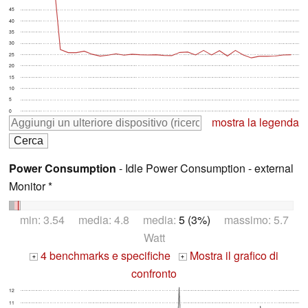
45
40
35
30
25
20
15
10
5
0
mostra la legenda
Power Consumption
- Idle Power Consumption - external
Monitor *
min: 3.54 media: 4.8 media:
5 (3%)
massimo: 5.7
Watt
4 benchmarks e specifiche
Mostra il grafico di
+
+
confronto
12
11