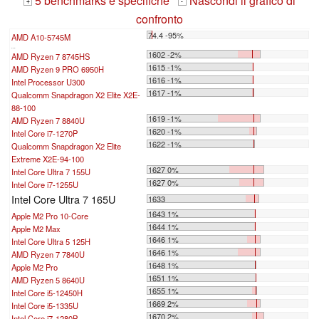
5 benchmarks e specifiche
Nascondi il grafico di
+
-
confronto
74.4 -95%
AMD A10-5745M
...
1602 -2%
AMD Ryzen 7 8745HS
1615 -1%
AMD Ryzen 9 PRO 6950H
1616 -1%
Intel Processor U300
1617 -1%
Qualcomm Snapdragon X2 Elite X2E-
88-100
1619 -1%
AMD Ryzen 7 8840U
1620 -1%
Intel Core i7-1270P
1622 -1%
Qualcomm Snapdragon X2 Elite
Extreme X2E-94-100
1627 0%
Intel Core Ultra 7 155U
1627 0%
Intel Core i7-1255U
Intel Core Ultra 7 165U
1633
1643 1%
Apple M2 Pro 10-Core
1644 1%
Apple M2 Max
1646 1%
Intel Core Ultra 5 125H
1646 1%
AMD Ryzen 7 7840U
1648 1%
Apple M2 Pro
1651 1%
AMD Ryzen 5 8640U
1655 1%
Intel Core i5-12450H
1669 2%
Intel Core i5-1335U
1670 2%
Intel Core i7-1280P