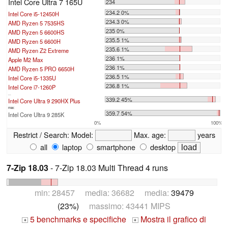
Intel Core Ultra 7 165U
234
234.2 0%
Intel Core i5-12450H
234.3 0%
AMD Ryzen 5 7535HS
235 0%
AMD Ryzen 5 6600HS
235.5 1%
AMD Ryzen 5 6600H
235.6 1%
AMD Ryzen Z2 Extreme
236 1%
Apple M2 Max
236 1%
AMD Ryzen 5 PRO 6650H
236.5 1%
Intel Core i5-1335U
236.8 1%
Intel Core i7-1260P
...
339.2 45%
Intel Core Ultra 9 290HX Plus
max:
359.7 54%
Intel Core Ultra 9 285K
0%
100%
Restrict / Search:
Model:
Max. age:
years
all
laptop
smartphone
desktop
7-Zip 18.03
- 7-Zip 18.03 Multi Thread 4 runs
min: 28457 media: 36682 media:
39479
(23%)
massimo: 43441 MIPS
5 benchmarks e specifiche
Mostra il grafico di
+
+