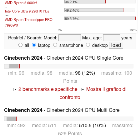
34.2 1%
AMD Ryzen 5 6600H
...
49.2 46%
Intel Core Ultra 9 290HX Plus
max:
59.5 76%
AMD Ryzen Threadripper PRO
7995WX
0%
100%
Restrict / Search:
Model:
Max. age:
years
all
laptop
smartphone
desktop
Cinebench 2024
- Cinebench 2024 CPU Single Core
min: 96 media: 98 media:
98 (12%)
massimo: 100
Points
2 benchmarks e specifiche
Mostra il grafico di
+
+
confronto
Cinebench 2024
- Cinebench 2024 CPU Multi Core
min: 492 media: 511 media:
510.5 (10%)
massimo:
529 Points