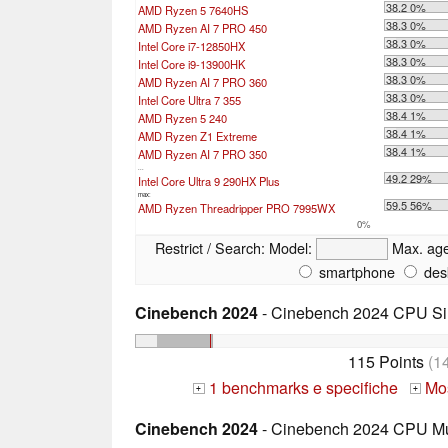
38.2 0%
AMD Ryzen 5 7640HS
38.3 0%
AMD Ryzen AI 7 PRO 450
38.3 0%
Intel Core i7-12850HX
38.3 0%
Intel Core i9-13900HK
38.3 0%
AMD Ryzen AI 7 PRO 360
38.3 0%
Intel Core Ultra 7 355
38.4 1%
AMD Ryzen 5 240
38.4 1%
AMD Ryzen Z1 Extreme
38.4 1%
AMD Ryzen AI 7 PRO 350
...
49.2 29%
Intel Core Ultra 9 290HX Plus
max:
59.5 56%
AMD Ryzen Threadripper PRO 7995WX
0%
Restrict / Search:
Model:
Max. ag
smartphone
des
Cinebench 2024
- Cinebench 2024 CPU Si
115 Points
(1
1 benchmarks e specifiche
Mos
+
+
Cinebench 2024
- Cinebench 2024 CPU Mu