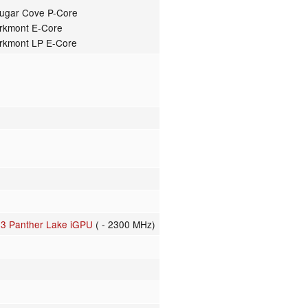
ougar Cove P-Core
arkmont E-Core
arkmont LP E-Core
e3 Panther Lake iGPU
( - 2300 MHz)