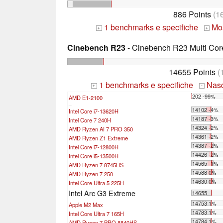
886 Points
(1
1 benchmarks e specifiche
Mos
+
+
Cinebench R23
- Cinebench R23 Multi Cor
14655 Points
(
1 benchmarks e specifiche
Nasco
+
-
202 -99%
AMD E1-2100
...
14102 -4%
Intel Core i7-13620H
14187 -3%
Intel Core 7 240H
14324 -2%
AMD Ryzen AI 7 PRO 350
14361 -2%
AMD Ryzen Z1 Extreme
14387 -2%
Intel Core i7-12800H
14426 -2%
Intel Core i5-13500H
14565 -1%
AMD Ryzen 7 8745HS
14588 0%
AMD Ryzen 7 250
14630 0%
Intel Core Ultra 5 225H
Intel Arc G3 Extreme
14655
14753 1%
Apple M2 Max
14783 1%
Intel Core Ultra 7 165H
14784 1%
AMD Ryzen 7 PRO 8840HS