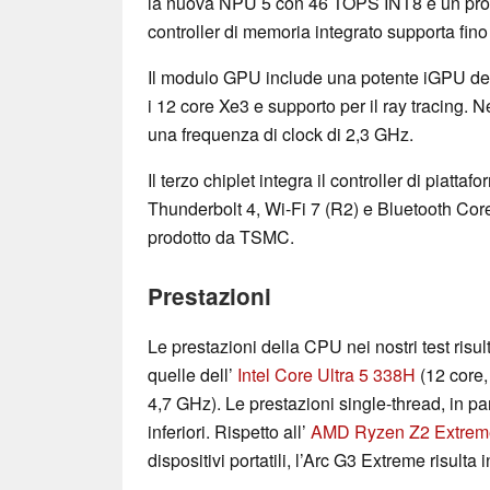
la nuova NPU 5 con 46 TOPS INT8 e un proce
controller di memoria integrato supporta f
Il modulo GPU include una potente iGPU d
i 12 core Xe3 e supporto per il ray tracing. N
una frequenza di clock di 2,3 GHz.
Il terzo chiplet integra il controller di piatta
Thunderbolt 4, Wi-Fi 7 (R2) e Bluetooth Core 6
prodotto da TSMC.
Prestazioni
Le prestazioni della CPU nei nostri test risu
quelle dell’
Intel Core Ultra 5 338H
(12 core,
4,7 GHz). Le prestazioni single-thread, in pa
inferiori. Rispetto all’
AMD Ryzen Z2 Extrem
dispositivi portatili, l’Arc G3 Extreme risulta 