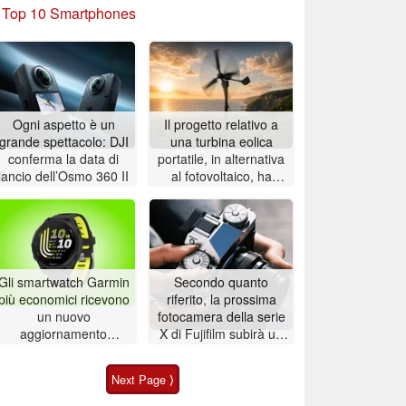
»
Top 10 Smartphones
Ogni aspetto è un
Il progetto relativo a
grande spettacolo: DJI
una turbina eolica
conferma la data di
portatile, in alternativa
lancio dell’Osmo 360 II
al fotovoltaico, ha
ottenuto il
finanziamento
Gli smartwatch Garmin
Secondo quanto
più economici ricevono
riferito, la prossima
un nuovo
fotocamera della serie
aggiornamento
X di Fujifilm subirà un
software
ritardo, ma includerà
caratteristiche
Next Page ⟩
interessanti