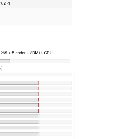
s old
 X265 + Blender + 3DM11 CPU
)