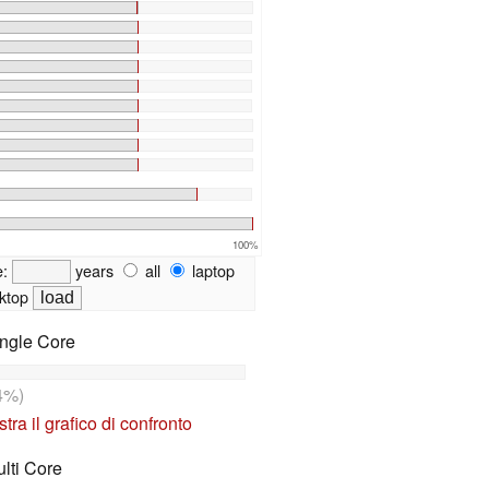
100%
e:
years
all
laptop
ktop
ngle Core
4%)
tra il grafico di confronto
lti Core