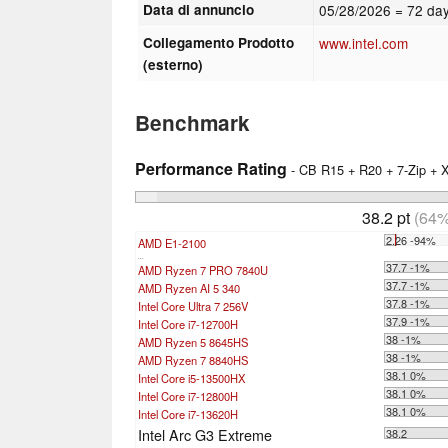
Data di annuncio
05/28/2026
= 72 day
Collegamento Prodotto
www.intel.com
(esterno)
Benchmark
Performance Rating
- CB R15 + R20 + 7-Zip +
38.2 pt
(64%
2.26 -94%
AMD E1-2100
...
37.7 -1%
AMD Ryzen 7 PRO 7840U
37.7 -1%
AMD Ryzen AI 5 340
37.8 -1%
Intel Core Ultra 7 256V
37.9 -1%
Intel Core i7-12700H
38 -1%
AMD Ryzen 5 8645HS
38 -1%
AMD Ryzen 7 8840HS
38.1 0%
Intel Core i5-13500HX
38.1 0%
Intel Core i7-12800H
38.1 0%
Intel Core i7-13620H
Intel Arc G3 Extreme
38.2