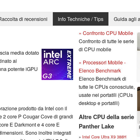
Raccolta di recensioni
Info Techniche / Tips
Guida agli a
» Confronto CPU Mobile
Confronto di tutte le serie
di CPU mobile
ascia media dotato
tinato ai
» Processori Mobile -
di una potente iGPU
Elenco Benchmark
Elenco Benchmark di
tutte le CPUs conosciute,
usate nei portatili (CPUs
desktop e portatili)
azione prodotto da Intel con il
Altre CPU della serie
 2 core P Cougar Cove di grandi
 core E Darkmont e 4 core E
Panther Lake
mensioni. Sono inoltre integrati
»
Intel Core Ultra X9 388H