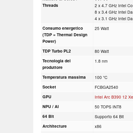
Threads
2 x 4.7 GHz Intel C
8 x 3.4 GHz Intel D
4 x 3.1 GHz Intel D
Consumo energetico
25 Watt
(TDP = Thermal Design
Power)
TDP Turbo PL2
80 Watt
Tecnologia del
1.8 nm
produttore
Temperatura massima
100 °C
Socket
FCBGA2540
GPU
Intel Arc B390 12 X
NPU / AI
50 TOPS INT8
64 Bit
Supporto 64 Bit
Architecture
x86