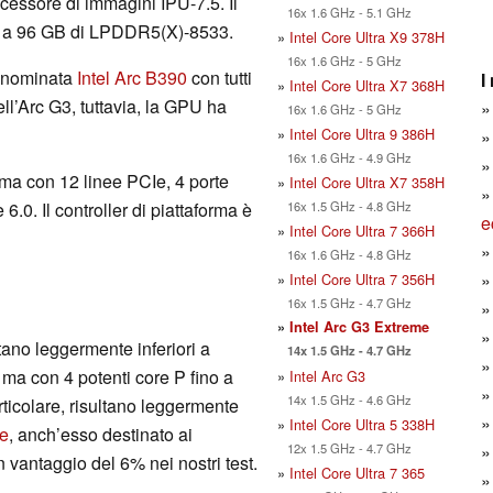
ssore di immagini IPU-7.5. Il
16x 1.6 GHz - 5.1 GHz
ino a 96 GB di LPDDR5(X)-8533.
»
Intel Core Ultra X9 378H
16x 1.6 GHz - 5 GHz
enominata
Intel Arc B390
con tutti
I
»
Intel Core Ultra X7 368H
ell’Arc G3, tuttavia, la GPU ha
16x 1.6 GHz - 5 GHz
»
Intel Core Ultra 9 386H
16x 1.6 GHz - 4.9 GHz
forma con 12 linee PCIe, 4 porte
»
Intel Core Ultra X7 358H
16x 1.5 GHz - 4.8 GHz
.0. Il controller di piattaforma è
e
»
Intel Core Ultra 7 366H
16x 1.6 GHz - 4.8 GHz
»
Intel Core Ultra 7 356H
16x 1.5 GHz - 4.7 GHz
»
Intel Arc G3 Extreme
ltano leggermente inferiori a
14x 1.5 GHz - 4.7 GHz
 ma con 4 potenti core P fino a
»
Intel Arc G3
14x 1.5 GHz - 4.6 GHz
rticolare, risultano leggermente
»
Intel Core Ultra 5 338H
e
, anch’esso destinato ai
12x 1.5 GHz - 4.7 GHz
in vantaggio del 6% nei nostri test.
»
Intel Core Ultra 7 365