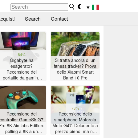
▼
cquisti
Search
Contact
84%
Gigabyte ha
Si tratta ancora di un
esagerato?
fitness tracker? Prova
Recensione del
dello Xiaomi Smart
portatile da gaming
Band 10 Pro
Aorus Master 16 con
AMD Zen 5
73%
Recensione del
Recensione dello
controller GameSir G7
smartphone Motorola
Pro 8K Aimlabs Edition:
Moto G47: Deludente a
polling a 8K a un
prezzo pieno, ma ne
prezzo accessibile
vale la pena se