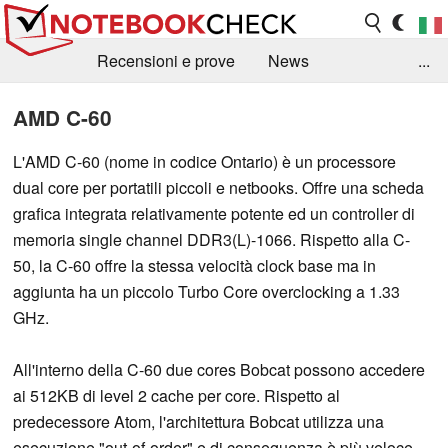
Recensioni e prove
News
...
Raccolta di recensioni
Info Techniche / Tips
AMD C-60
Guida agli acquisti
Search
Contact
L'AMD C-60 (nome in codice Ontario) è un processore
dual core per portatili piccoli e netbooks. Offre una scheda
grafica integrata relativamente potente ed un controller di
memoria single channel DDR3(L)-1066. Rispetto alla C-
50, la C-60 offre la stessa velocità clock base ma in
aggiunta ha un piccolo Turbo Core overclocking a 1.33
GHz.
All'interno della C-60 due cores Bobcat possono accedere
ai 512KB di level 2 cache per core. Rispetto al
predecessore Atom, l'architettura Bobcat utilizza una
esecuzione "out-of-order" e di conseguenza è più veloce