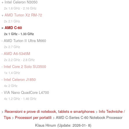
+ Intel Celeron N3050
2x 1.6 GHz - 2.16 GHz
+
AMD Turion X2 RM-72
2x 2.1 GHz
»
AMD C-60
2x 1 GHz - 1.33 GHz
- AMD Turion II Ultra M660
2x 2.7 GHz
-
AMD A6-5345M
2x 2.2 GHz - 2.8 GHz
-
Intel Core 2 Solo SU3500
1x 1.4 GHz
-
Intel Celeron J1850
4x 2 GHz
- VIA Nano QuadCore L4700
4x 1.2 GHz - 1.46 GHz
>
Recensioni e prove di notebook, tablets e smartphones
>
Info Techniche /
Tips
>
Processori per portatili
> AMD C-Series C-60 Notebook Processor
Klaus Hinum (Update: 2026-01- 8)