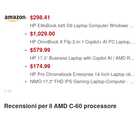
$298.41
HP EliteBook 645 G9 Laptop Computer Windows 11 Pro, AMD Ryzen 5 PRO 5675U, 16GB RAM, 256GB PCIe SSD, 14in FHD Laptop 1920x1080, HDMI, Ryzen Notebook (Renewed)
$1,029.00
HP OmniBook X Flip 2-in-1 Copilot+ AI PC Laptop, 16" 2K Touchscreen, AMD 6-Core Ryzen AI 5 340(>Intel i5-13420H), 16GB LPDDR5X, 2TB SSD, 5MP IR Webcam, Backlit KB, W/128GB PSD&Stylus, Win11 Home
$579.99
HP 17.3” Business Laptop with Copilot AI | AMD Ryzen 5 6-Core Processor | 16GB RAM | 512GB SSD | Radeon Graphics | Anti-Glare | Wi-Fi 6 | USB-C & HDMI | Bluetooth Earbuds | Windows 11
$174.99
HP Pro Chromebook Enterprise 14-Inch Laptop c640 - AMD Athlon Silver 3050C - 8 GB RAM - 64 GB eMMC - Chrome OS
NIMO 17.3" FHD IPS Gaming-Laptop-Computer - AMD Ryzen 9 8945HS(>i9-13900H), 32GB DDR5 RAM, 1TB SSD, Radeon 780M GPU, PD 100W USB-C 4.0 AI-Enhanced for Copilot VR Ready, Fingerprint, Backlit Keyboard
v1.35
Recensioni per il AMD C-60 processore