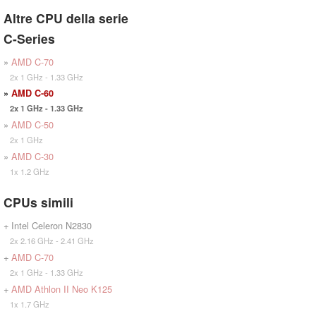
Altre CPU della serie
C-Series
»
AMD C-70
2x 1 GHz - 1.33 GHz
»
AMD C-60
2x 1 GHz - 1.33 GHz
»
AMD C-50
2x 1 GHz
»
AMD C-30
1x 1.2 GHz
CPUs simili
+ Intel Celeron N2830
2x 2.16 GHz - 2.41 GHz
+
AMD C-70
2x 1 GHz - 1.33 GHz
+
AMD Athlon II Neo K125
1x 1.7 GHz