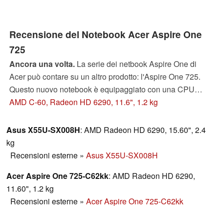
Recensione del Notebook Acer Aspire One
725
Ancora una volta.
La serie dei netbook Aspire One di
Acer può contare su un altro prodotto: l'Aspire One 725.
Questo nuovo notebook è equipaggiato con una CPU
AMD C-60, una scheda video AMD Radeon HD 6290
AMD C-60, Radeon HD 6290, 11.6", 1.2 kg
integrata, ed uno schermo HD. Queste caratteristiche
saranno un incentivo sufficiente per invogliare la clientela
Asus X55U-SX008H
: AMD Radeon HD 6290, 15.60", 2.4
all'acquisto di questo netbook da 11.6"? Acer avrà
kg
imparato dai suoi precedenti errori?
Recensioni esterne
»
Asus X55U-SX008H
Acer Aspire One 725-C62kk
: AMD Radeon HD 6290,
11.60", 1.2 kg
Recensioni esterne
»
Acer Aspire One 725-C62kk