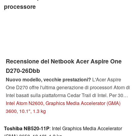
processore
Recensione del Netbook Acer Aspire One
D270-26Dbb
Nuovo modello, vecchie prestazioni?
L'Acer Aspire
One D270 offre l'ultima generazione di processori Atom di
Intel basati sulla piattaforma Cedar Trail di Intel. Per 300
Euro, l'acquirente ha un notebook con anche Bluetooth
Intel Atom N2600, Graphics Media Accelerator (GMA)
4.0 che hanno ancora in pochi. Si tratta di un progresso
3600, 10.1", 1.3 kg
notevole o solo di un grande nome che Acer può
aggiungere alla sua lista?
Toshiba NB520-11P
: Intel Graphics Media Accelerator