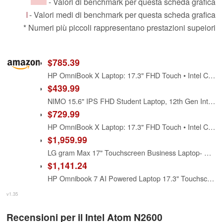
- Valori di benchmark per questa scheda grafica
- Valori medi di benchmark per questa scheda grafica
* Numeri più piccoli rappresentano prestazioni supeiori
$785.39
HP OmniBook X Laptop: 17.3" FHD Touch • Intel Core Ultra 7 256V • 16 GB DDR5 SDRAM • 1 TB NVMe SSD • Win11 Home (Renewed)
$439.99
NIMO 15.6" IPS FHD Student Laptop, 12th Gen Intel Core i3-1215U (Up to 4.4GHz, Beat R5 7520U) 16GB RAM 512GB SSD Computer with 180° Viewing, 65W Type C, HDMI, Wi-Fi 6, Portable for Home and Business
$729.99
HP OmniBook X Laptop: 17.3" FHD Touch • Intel Core Ultra 7 256V • 16 GB DDR5 SDRAM • 512 GB NVMe SSD • Win11 Home (Renewed)
$1,959.99
LG gram Max 17" Touchscreen Business Laptop- Copilot+ PC - Intel Ultra 7 355 (AI-Ready NPU), 32 GB RAM, 1 TB SSD, 2560x1600 IPS Display, Wi-Fi 7, Backlit, Windows 11 Pro, 26.5hr Battery, Lightweight
$1,141.24
HP Omnibook 7 AI Powered Laptop 17.3" Touchscreen IPS FHD Display (Intel Ultra 7-258V, 32GB LPDDR5X, 1TB PCIe SSD, Intel Arc 140V, Thunderbolt 4, Backlit KB, Win 11 Pro) w/Dockztorm Hub
v1.35
Recensioni per il Intel Atom N2600