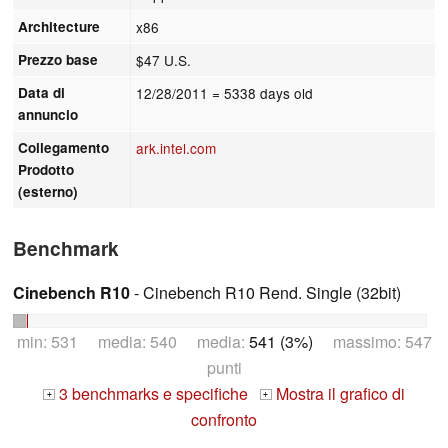
Architecture
x86
Prezzo base
$47 U.S.
Data di
12/28/2011
= 5338 days old
annuncio
Collegamento
ark.intel.com
Prodotto
(esterno)
Benchmark
Cinebench R10
- Cinebench R10 Rend. Single (32bit)
min: 531 media: 540 media:
541 (3%)
massimo: 547
punti
3 benchmarks e specifiche
Mostra il grafico di
+
+
confronto