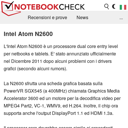
Recensioni e prove
News
...
Raccolta di recensioni
Info Techniche / Tips
Intel Atom N2600
Guida agli acquisti
Search
Contact
L'Intel Atom N2600 è un processore dual core entry level
per netbooks e tablets. E' stato annunziato ufficialmente
nel Dicembre 2011 dopo alcuni problemi con i drivers
grafici (secondo alcuni rumors).
La N2600 sfrutta una scheda grafica basata sulla
PowerVR SGX545 (a 400MHz) chiamata Graphics Media
Accelerator 3600 ed un motore per la decodifica video per
MPEG4 Part2, VC-1, WMV9, ed H.264. Inoltre, il chip ora
supporta anche l'output DisplayPort 1.1 ed HDMI 1.3a.
Il processor core dovrebbe essere simile ai precedenti