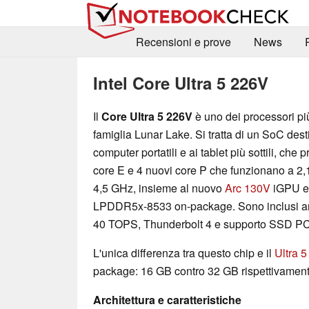
Recensioni e prove
News
Intel Core Ultra 5 226V
Il
Core Ultra 5 226V
è uno dei processori più
famiglia Lunar Lake. Si tratta di un SoC dest
computer portatili e ai tablet più sottili, che
core E e 4 nuovi core P che funzionano a 2,
4,5 GHz, insieme al nuovo
Arc 130V
iGPU e
LPDDR5x-8533 on-package. Sono inclusi a
40 TOPS, Thunderbolt 4 e supporto SSD PC
L'unica differenza tra questo chip e il
Ultra 
package: 16 GB contro 32 GB rispettivament
Architettura e caratteristiche