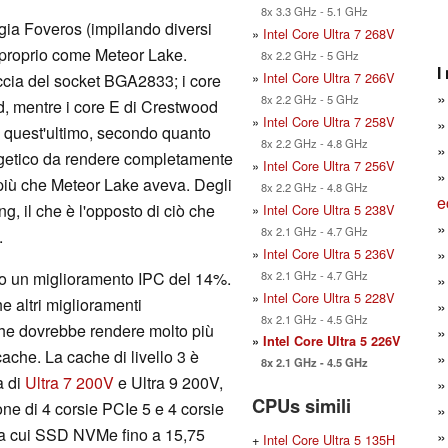
8x 3.3 GHz - 5.1 GHz
ogia Foveros (impilando diversi
»
Intel Core Ultra 7 268V
), proprio come Meteor Lake.
8x 2.2 GHz - 5 GHz
I
»
Intel Core Ultra 7 266V
accia del socket BGA2833; i core
8x 2.2 GHz - 5 GHz
, mentre i core E di Crestwood
»
Intel Core Ultra 7 258V
, quest'ultimo, secondo quanto
8x 2.2 GHz - 4.8 GHz
energetico da rendere completamente
»
Intel Core Ultra 7 256V
più che Meteor Lake aveva. Degli
8x 2.2 GHz - 4.8 GHz
e
g, il che è l'opposto di ciò che
»
Intel Core Ultra 5 238V
8x 2.1 GHz - 4.7 GHz
.
»
Intel Core Ultra 5 236V
8x 2.1 GHz - 4.7 GHz
no un miglioramento IPC del 14%.
»
Intel Core Ultra 5 228V
 altri miglioramenti
8x 2.1 GHz - 4.5 GHz
che dovrebbe rendere molto più
»
Intel Core Ultra 5 226V
e/cache. La cache di livello 3 è
8x 2.1 GHz - 4.5 GHz
a di
Ultra 7 200V
e Ultra 9 200V,
CPUs simili
one di 4 corsie PCIe 5 e 4 corsie
, tra cui SSD NVMe fino a 15,75
+
Intel Core Ultra 5 135H