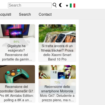
▼
cquisti
Search
Contact
84%
Gigabyte ha
Si tratta ancora di un
esagerato?
fitness tracker? Prova
Recensione del
dello Xiaomi Smart
portatile da gaming
Band 10 Pro
Aorus Master 16 con
AMD Zen 5
73%
Recensione del
Recensione dello
controller GameSir G7
smartphone Motorola
Pro 8K Aimlabs Edition:
Moto G47: Deludente a
polling a 8K a un
prezzo pieno, ma ne
prezzo accessibile
vale la pena se