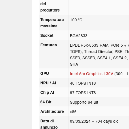
del
produttore
Temperatura
100 °C
massima
Socket
BGA2833
Features
LPDDR5x-8533 RAM, PCIe 5 + P
TOPS), Thread Director, PSE, T
SSE3, SSSE3, SSE4.1, SSE4.2,
SHA
GPU
Intel Arc Graphics 130V
(300 - 
NPU / AI
40 TOPS INT8
Chip AI
97 TOPS INT8
64 Bit
Supporto 64 Bit
Architecture
x86
Data di
09/03/2024
= 704 days old
annuncio