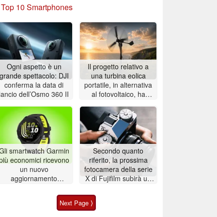
»
Top 10 Smartphones
Ogni aspetto è un
Il progetto relativo a
grande spettacolo: DJI
una turbina eolica
conferma la data di
portatile, in alternativa
lancio dell’Osmo 360 II
al fotovoltaico, ha
ottenuto il
finanziamento
Gli smartwatch Garmin
Secondo quanto
più economici ricevono
riferito, la prossima
un nuovo
fotocamera della serie
aggiornamento
X di Fujifilm subirà un
software
ritardo, ma includerà
caratteristiche
Next Page ⟩
interessanti