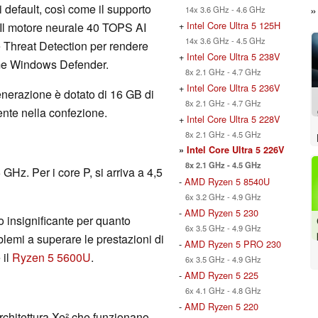
 default, così come il supporto
14x 3.6 GHz - 4.6 GHz
+
Intel Core Ultra 5 125H
 Il motore neurale 40 TOPS AI
14x 3.6 GHz - 4.5 GHz
 Threat Detection per rendere
+
Intel Core Ultra 5 238V
come Windows Defender.
8x 2.1 GHz - 4.7 GHz
+
Intel Core Ultra 5 236V
nerazione è dotato di 16 GB di
8x 2.1 GHz - 4.7 GHz
nte nella confezione.
+
Intel Core Ultra 5 228V
8x 2.1 GHz - 4.5 GHz
»
Intel Core Ultra 5 226V
8x 2.1 GHz - 4.5 GHz
5 GHz. Per i core P, si arriva a 4,5
-
AMD Ryzen 5 8540U
6x 3.2 GHz - 4.9 GHz
-
AMD Ryzen 5 230
o insignificante per quanto
6x 3.5 GHz - 4.9 GHz
oblemi a superare le prestazioni di
-
AMD Ryzen 5 PRO 230
 il
Ryzen 5 5600U
.
6x 3.5 GHz - 4.9 GHz
-
AMD Ryzen 5 225
6x 4.1 GHz - 4.8 GHz
-
AMD Ryzen 5 220
rchitettura Xe² che funzionano