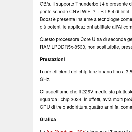
GB/s. Il supporto Thunderbolt 4 è presente di
per le schede CNVi WiFi 7 + BT 5.4 di Intel.
Boost è presente insieme a tecnologie come
più potenti le applicazioni abilitate all'AI 
Questo processore Core Ultra di seconda ge
RAM LPDDR5x-8533, non sostituibile, prese
Prestazioni
I core efficienti del chip funzionano fino a 3,
GHz.
Ci aspettiamo che il 226V medio sia piuttost
riguarda i chip 2024. In effetti, avrà molti pr
CPU di tre o addirittura quattro anni fa, come
Grafica
La
Arc Graphics 130V
dispone di 7 core di a