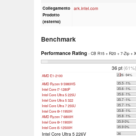
Collegamento
ark.intel.com
Prodotto
(esterno)
Benchmark
Performance Rating
- CB R15 + R20 + 7-Zip +
36 pt
(61%
2.26 -94%
AMD E1-2100
...
35.5 -1%
AMD Ryzen 9 5980HS
35.6 -1%
Intel Core i7-1280P
35.6 -1%
Intel Core Ultra 5 225U
35.7 -1%
Intel Core Ultra 5 322
35.7 -1%
Intel Core Ultra 7 255U
35.8 -1%
Intel Core i9-11950H
35.8 -1%
AMD Ryzen 7 6800H
35.9 0%
Intel Core i9-11900H
35.9 0%
Intel Core i5-12500H
Intel Core Ultra 5 226V
36