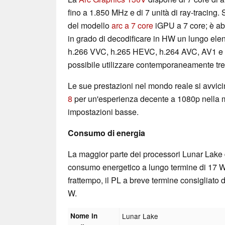
fino a 1.850 MHz e di 7 unità di ray-tracing. S
del modello
arc a 7 core
iGPU a 7 core; è abi
in grado di decodificare in HW un lungo ele
h.266 VVC, h.265 HEVC, h.264 AVC, AV1 e
possibile utilizzare contemporaneamente t
Le sue prestazioni nel mondo reale si avvici
8
per un'esperienza decente a 1080p nella m
impostazioni basse.
Consumo di energia
La maggior parte dei processori Lunar Lake 
consumo energetico a lungo termine di 17 W.
frattempo, il PL a breve termine consigliato da
W.
Nome in
Lunar Lake