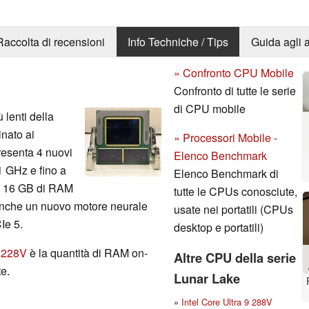
Raccolta di recensioni
Info Techniche / Tips
Guida agli a
» Confronto CPU Mobile
Confronto di tutte le serie
di CPU mobile
 lenti della
inato ai
» Processori Mobile -
 presenta 4 nuovi
Elenco Benchmark
1 GHz e fino a
Elenco Benchmark di
 16 GB di RAM
tutte le CPUs conosciute,
nche un nuovo motore neurale
usate nei portatili (CPUs
Ie 5.
desktop e portatili)
5 228V
è la quantità di RAM on-
Altre CPU della serie
e.
Lunar Lake
»
Intel Core Ultra 9 288V