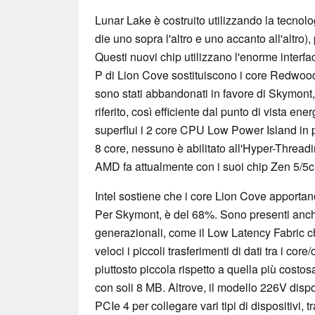
Lunar Lake è costruito utilizzando la tecnol
die uno sopra l'altro e uno accanto all'altro
Questi nuovi chip utilizzano l'enorme interf
P di Lion Cove sostituiscono i core Redwood
sono stati abbandonati in favore di Skymont
riferito, così efficiente dal punto di vista 
superflui i 2 core CPU Low Power Island in 
8 core, nessuno è abilitato all'Hyper-Threadin
AMD fa attualmente con i suoi chip Zen 5/5c
Intel sostiene che i core Lion Cove apporta
Per Skymont, è del 68%. Sono presenti anche
generazionali, come il Low Latency Fabric 
veloci i piccoli trasferimenti di dati tra i cor
piuttosto piccola rispetto a quella più costos
con soli 8 MB. Altrove, il modello 226V disp
PCIe 4 per collegare vari tipi di dispositivi