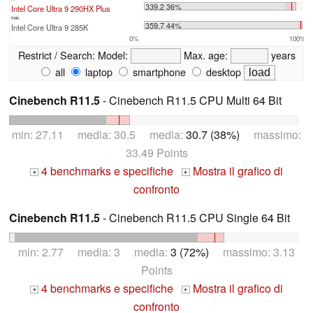
339.2 36%
Intel Core Ultra 9 290HX Plus
max:
359.7 44%
Intel Core Ultra 9 285K
0%
100%
Restrict / Search:
Model:
Max. age:
years
all
laptop
smartphone
desktop
Cinebench R11.5
- Cinebench R11.5 CPU Multi 64 Bit
min: 27.11 media: 30.5 media:
30.7 (38%)
massimo:
33.49 Points
4 benchmarks e specifiche
Mostra il grafico di
+
+
confronto
Cinebench R11.5
- Cinebench R11.5 CPU Single 64 Bit
min: 2.77 media: 3 media:
3 (72%)
massimo: 3.13
Points
4 benchmarks e specifiche
Mostra il grafico di
+
+
confronto