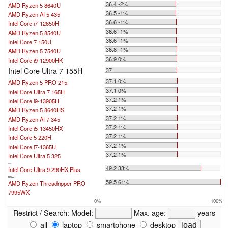
36.4 -2%
AMD Ryzen 5 8640U
36.5 -1%
AMD Ryzen AI 5 435
36.6 -1%
Intel Core i7-12650H
36.6 -1%
AMD Ryzen 5 8540U
36.6 -1%
Intel Core 7 150U
36.8 -1%
AMD Ryzen 5 7540U
36.9 0%
Intel Core i9-12900HK
Intel Core Ultra 7 155H
37
37.1 0%
AMD Ryzen 5 PRO 215
37.1 0%
Intel Core Ultra 7 165H
37.2 1%
Intel Core i9-13905H
37.2 1%
AMD Ryzen 5 8640HS
37.2 1%
AMD Ryzen AI 7 345
37.2 1%
Intel Core i5-13450HX
37.2 1%
Intel Core 5 220H
37.2 1%
Intel Core i7-1365U
37.2 1%
Intel Core Ultra 5 325
...
49.2 33%
Intel Core Ultra 9 290HX Plus
max:
59.5 61%
AMD Ryzen Threadripper PRO
7995WX
0%
100%
Restrict / Search:
Model:
Max. age:
years
all
laptop
smartphone
desktop