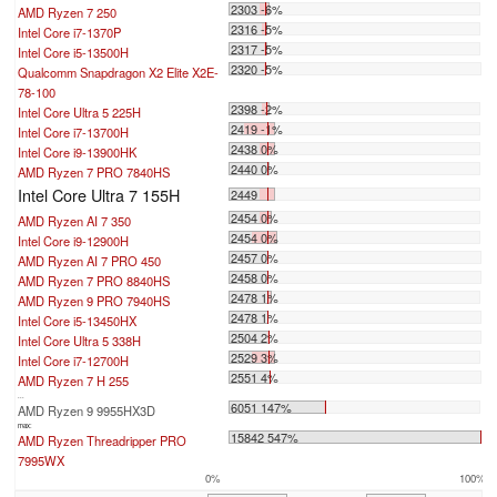
2303 -6%
AMD Ryzen 7 250
2316 -5%
Intel Core i7-1370P
2317 -5%
Intel Core i5-13500H
2320 -5%
Qualcomm Snapdragon X2 Elite X2E-
78-100
2398 -2%
Intel Core Ultra 5 225H
2419 -1%
Intel Core i7-13700H
2438 0%
Intel Core i9-13900HK
2440 0%
AMD Ryzen 7 PRO 7840HS
Intel Core Ultra 7 155H
2449
2454 0%
AMD Ryzen AI 7 350
2454 0%
Intel Core i9-12900H
2457 0%
AMD Ryzen AI 7 PRO 450
2458 0%
AMD Ryzen 7 PRO 8840HS
2478 1%
AMD Ryzen 9 PRO 7940HS
2478 1%
Intel Core i5-13450HX
2504 2%
Intel Core Ultra 5 338H
2529 3%
Intel Core i7-12700H
2551 4%
AMD Ryzen 7 H 255
...
6051 147%
AMD Ryzen 9 9955HX3D
max:
15842 547%
AMD Ryzen Threadripper PRO
7995WX
0%
100%