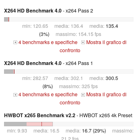
X264 HD Benchmark 4.0
- x264 Pass 2
min: 120.65 media: 136.4 media:
135.4
(3%)
massimo: 154.15 fps
4 benchmarks e specifiche
Mostra il grafico di
+
+
confronto
X264 HD Benchmark 4.0
- x264 Pass 1
min: 282.57 media: 302.1 media:
300.5
(8%)
massimo: 325 fps
4 benchmarks e specifiche
Mostra il grafico di
+
+
confronto
HWBOT x265 Benchmark v2.2
- HWBOT x265 4k Preset
min: 9.93 media: 16.5 media:
16.7 (29%)
massimo:
21.2 fps