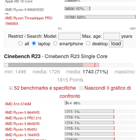
Apple M5 10-Core
...
38530 157%
AMD Ryzen 9 9955HX3D
max:
107681 620%
AMD Ryzen Threadripper PRO
7995WX
0%
100%
Restrict / Search:
Model:
Max. age:
years
all
laptop
smartphone
desktop
Cinebench R23
- Cinebench R23 Single Core
min: 1496 media: 1726 media:
1743 (71%)
massimo:
1815 Points
52 benchmarks e specifiche
Nascondi il grafico di
+
-
confronto
74.4 -96%
AMD A10-5745M
...
1711 -1%
AMD Ryzen 5 8640HS
1713 -1%
AMD Ryzen 5 PRO 215
1714 -1%
AMD Ryzen 5 8645HS
1715 -1%
AMD Ryzen 5 8540U
1716 -1%
AMD Ryzen 5 7640HS
1719 0%