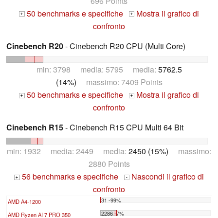
696 Points
50 benchmarks e specifiche
Mostra il grafico di
+
+
confronto
Cinebench R20
- Cinebench R20 CPU (Multi Core)
min: 3798 media: 5795 media:
5762.5
(14%)
massimo: 7409 Points
50 benchmarks e specifiche
Mostra il grafico di
+
+
confronto
Cinebench R15
- Cinebench R15 CPU Multi 64 Bit
min: 1932 media: 2449 media:
2450 (15%)
massimo:
2880 Points
56 benchmarks e specifiche
Nascondi il grafico di
+
-
confronto
31 -99%
AMD A4-1200
...
2286 -7%
AMD Ryzen AI 7 PRO 350