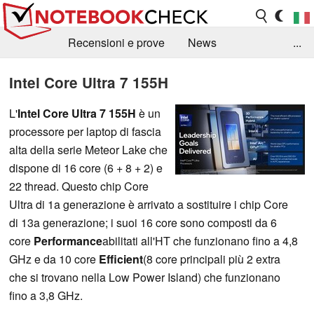
Recensioni e prove
News
...
Raccolta di recensioni
Info Techniche / Tips
Intel Core Ultra 7 155H
Guida agli acquisti
Search
Contact
L'
Intel Core Ultra 7 155H
è un
processore per laptop di fascia
alta della serie Meteor Lake che
dispone di 16 core (6 + 8 + 2) e
22 thread. Questo chip Core
Ultra di 1a generazione è arrivato a sostituire i chip Core
di 13a generazione; i suoi 16 core sono composti da 6
core
Performance
abilitati all'HT che funzionano fino a 4,8
GHz e da 10 core
Efficient
(8 core principali più 2 extra
che si trovano nella Low Power Island) che funzionano
fino a 3,8 GHz.