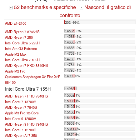
52 benchmarks e specifiche
Nascondi il grafico di
+
-
confronto
202 -99%
AMD E1-2100
...
14565 -3%
AMD Ryzen 7 8745HS
14588 -3%
AMD Ryzen 7 250
14630 -2%
Intel Core Ultra 5 225H
14655 -2%
Intel Arc G3 Extreme
14753 -1%
Apple M2 Max
14783 -1%
Intel Core Ultra 7 165H
14784 -1%
AMD Ryzen 7 PRO 8840HS
14795 -1%
Apple M2 Pro
14939 0%
Qualcomm Snapdragon X2 Elite X2E-
88-100
Intel Core Ultra 7 155H
14965
15052 1%
AMD Ryzen 7 PRO 7840HS
15098 1%
Intel Core i7-13700H
15102 1%
AMD Ryzen 7 7840S
15106 1%
Apple M3 Pro 12-Core
15133 1%
Intel Core i9-12900H
15603 4%
AMD Ryzen 9 PRO 7940HS
15811 6%
Intel Core i7-12700H
15870 6%
AMD Ryzen AI 7 350
15893 6%