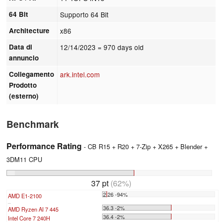
64 Bit
Supporto 64 Bit
Architecture
x86
Data di
12/14/2023
= 970 days old
annuncio
Collegamento
ark.intel.com
Prodotto
(esterno)
Benchmark
Performance Rating
- CB R15 + R20 + 7-Zip + X265 + Blender +
3DM11 CPU
37 pt
(62%)
2.26 -94%
AMD E1-2100
...
36.3 -2%
AMD Ryzen AI 7 445
36.4 -2%
Intel Core 7 240H