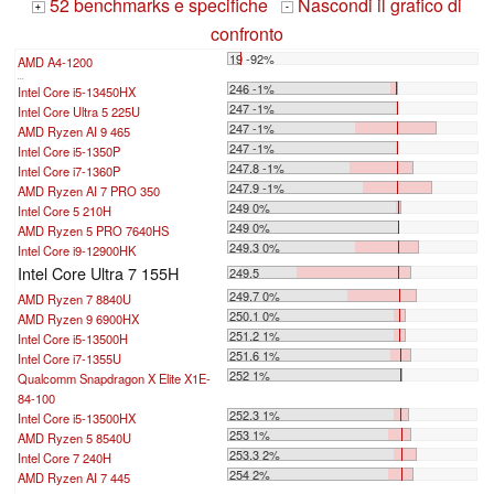
52 benchmarks e specifiche
Nascondi il grafico di
+
-
confronto
19 -92%
AMD A4-1200
...
246 -1%
Intel Core i5-13450HX
247 -1%
Intel Core Ultra 5 225U
247 -1%
AMD Ryzen AI 9 465
247 -1%
Intel Core i5-1350P
247.8 -1%
Intel Core i7-1360P
247.9 -1%
AMD Ryzen AI 7 PRO 350
249 0%
Intel Core 5 210H
249 0%
AMD Ryzen 5 PRO 7640HS
249.3 0%
Intel Core i9-12900HK
Intel Core Ultra 7 155H
249.5
249.7 0%
AMD Ryzen 7 8840U
250.1 0%
AMD Ryzen 9 6900HX
251.2 1%
Intel Core i5-13500H
251.6 1%
Intel Core i7-1355U
252 1%
Qualcomm Snapdragon X Elite X1E-
84-100
252.3 1%
Intel Core i5-13500HX
253 1%
AMD Ryzen 5 8540U
253.3 2%
Intel Core 7 240H
254 2%
AMD Ryzen AI 7 445
...