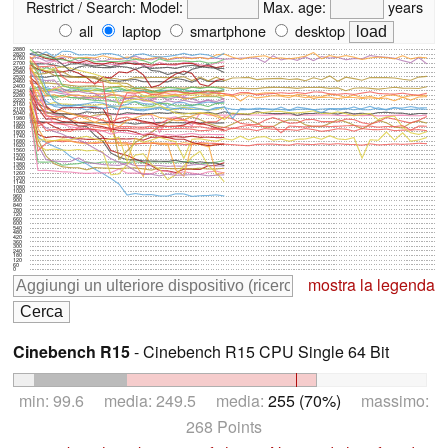
Restrict / Search:
Model:
Max. age:
years
all
laptop
smartphone
desktop
2880
2820
2760
2700
2640
2580
2520
2460
2400
2340
2280
2220
2160
2100
2040
1980
1920
1860
1800
1740
1680
1620
1560
1500
1440
1380
1320
1260
1200
1140
1080
1020
960
900
840
780
720
660
600
540
480
420
360
300
240
180
120
60
0
mostra la legenda
Cinebench R15
- Cinebench R15 CPU Single 64 Bit
min: 99.6 media: 249.5 media:
255 (70%)
massimo:
268 Points