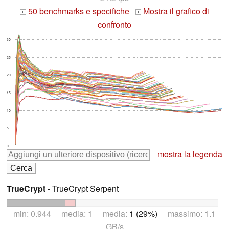
50 benchmarks e specifiche
Mostra il grafico di
+
+
confronto
30
25
20
15
10
5
0
mostra la legenda
TrueCrypt
- TrueCrypt Serpent
min: 0.944 media: 1 media:
1 (29%)
massimo: 1.1
GB/s