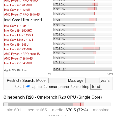
AMD Ryzen 7 PRO 7840U
1721 0%
Intel Core i7-12850HX
1722 0%
Intel Core i7-12650H
1724 0%
AMD Ryzen 7 PRO 8840HS
Intel Core Ultra 7 155H
1726
1727 0%
Intel Core i5-1334U
1731 0%
Intel Core i5-13500HX
1731 0%
Intel Core Ultra 5 225U
1731 0%
Intel Core Ultra 7 165H
1732 0%
Intel Core i5-1345U
1732 0%
Intel Core i9-12900HK
1733 0%
AMD Ryzen 7 PRO 7840HS
1736 1%
AMD Ryzen 7 8840HS
1741 1%
Intel Core i5-13450HX
...
2459 42%
Apple M5 10-Core
0%
100%
Restrict / Search:
Model:
Max. age:
years
all
laptop
smartphone
desktop
Cinebench R20
- Cinebench R20 CPU (Single Core)
min: 601 media: 665 media:
670.5 (72%)
massimo: