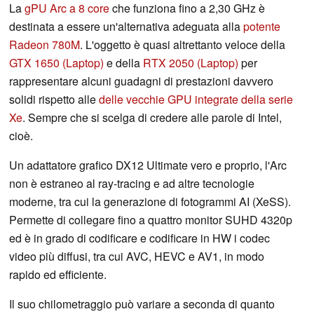
La
gPU Arc a 8 core
che funziona fino a 2,30 GHz è
destinata a essere un'alternativa adeguata alla
potente
Radeon 780M
. L'oggetto è quasi altrettanto veloce della
GTX 1650 (Laptop)
e della
RTX 2050 (Laptop)
per
rappresentare alcuni guadagni di prestazioni davvero
solidi rispetto alle
delle vecchie GPU integrate della serie
Xe
. Sempre che si scelga di credere alle parole di Intel,
cioè.
Un adattatore grafico DX12 Ultimate vero e proprio, l'Arc
non è estraneo al ray-tracing e ad altre tecnologie
moderne, tra cui la generazione di fotogrammi AI (XeSS).
Permette di collegare fino a quattro monitor SUHD 4320p
ed è in grado di codificare e codificare in HW i codec
video più diffusi, tra cui AVC, HEVC e AV1, in modo
rapido ed efficiente.
Il suo chilometraggio può variare a seconda di quanto