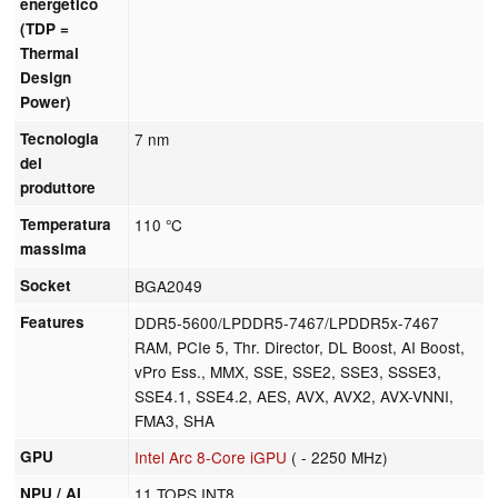
energetico
(TDP =
Thermal
Design
Power)
Tecnologia
7 nm
del
produttore
Temperatura
110 °C
massima
Socket
BGA2049
Features
DDR5-5600/LPDDR5-7467/LPDDR5x-7467
RAM, PCIe 5, Thr. Director, DL Boost, AI Boost,
vPro Ess., MMX, SSE, SSE2, SSE3, SSSE3,
SSE4.1, SSE4.2, AES, AVX, AVX2, AVX-VNNI,
FMA3, SHA
GPU
Intel Arc 8-Core iGPU
( - 2250 MHz)
NPU / AI
11 TOPS INT8