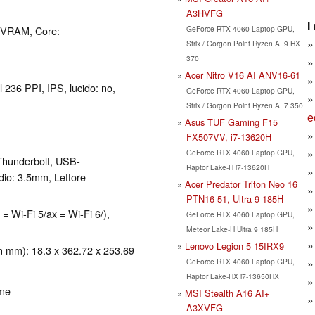
A3HVFG
I
GeForce RTX 4060 Laptop GPU,
 VRAM, Core:
Strix / Gorgon Point Ryzen AI 9 HX
370
Acer Nitro V16 AI ANV16-61
l 236 PPI, IPS, lucido: no,
GeForce RTX 4060 Laptop GPU,
Strix / Gorgon Point Ryzen AI 7 350
e
Asus TUF Gaming F15
FX507VV, i7-13620H
GeForce RTX 4060 Laptop GPU,
Thunderbolt, USB-
Raptor Lake-H i7-13620H
dio: 3.5mm, Lettore
Acer Predator Triton Neo 16
PTN16-51, Ultra 9 185H
 = Wi-Fi 5/ax = Wi-Fi 6/),
GeForce RTX 4060 Laptop GPU,
Meteor Lake-H Ultra 9 185H
Lenovo Legion 5 15IRX9
in mm): 18.3 x 362.72 x 253.69
GeForce RTX 4060 Laptop GPU,
Raptor Lake-HX i7-13650HX
ome
MSI Stealth A16 AI+
A3XVFG