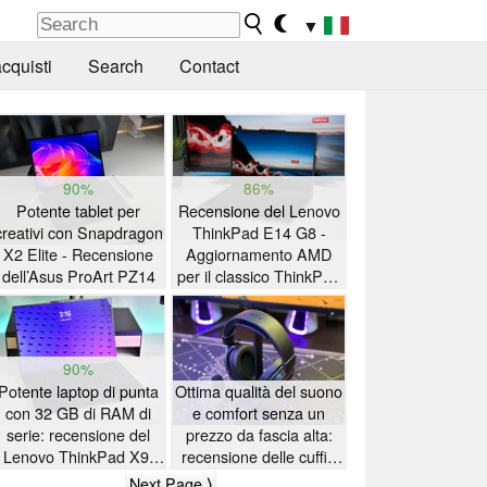
▼
cquisti
Search
Contact
90%
86%
Potente tablet per
Recensione del Lenovo
creativi con Snapdragon
ThinkPad E14 G8 -
X2 Elite - Recensione
Aggiornamento AMD
dell’Asus ProArt PZ14
per il classico ThinkPad
con lunga autonomia
della batteria
90%
Potente laptop di punta
Ottima qualità del suono
con 32 GB di RAM di
e comfort senza un
serie: recensione del
prezzo da fascia alta:
Lenovo ThinkPad X9-
recensione delle cuffie
15p Gen 1
da gioco Akko Verge S9
Next Page ⟩