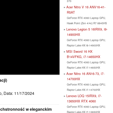
370
Acer Nitro V 16 ANV16-41-
R5AT
GeForce RTX 4060 Laptop GPU,
Hawk Point (Zen 4/4c) R7 8845HS
Lenovo Legion 5 16IRX9, i9-
14900HX
GeForce RTX 4060 Laptop GPU,
Raptor Lake-HX i9-14900HX
MSI Sword 16 HX
B14VFKG, i7-14650HX
GeForce RTX 4060 Laptop GPU,
Raptor Lake-HX i7-14650HX
Acer Nitro 16 AN16-73, i7-
14700HX
cji)
GeForce RTX 4060 Laptop GPU,
Raptor Lake-HX i7-14700HX
to, Data: 11/17/2024
Lenovo LOQ 15IRX9, i7-
13650HX RTX 4060
GeForce RTX 4060 Laptop GPU,
echstronność w eleganckim
Raptor Lake-HX i7-13650HX