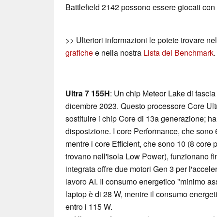
Battlefield 2142 possono essere giocati con li
>> Ulteriori informazioni le potete trovare ne
grafiche
e nella nostra
Lista dei Benchmark
.
Ultra 7 155H
: Un chip Meteor Lake di fascia
dicembre 2023. Questo processore Core Ultr
sostituire i chip Core di 13a generazione; ha
disposizione. I core Performance, che sono 
mentre i core Efficient, che sono 10 (8 core p
trovano nell'isola Low Power), funzionano f
integrata offre due motori Gen 3 per l'accele
lavoro AI. Il consumo energetico "minimo as
laptop è di 28 W, mentre il consumo energe
entro i 115 W.