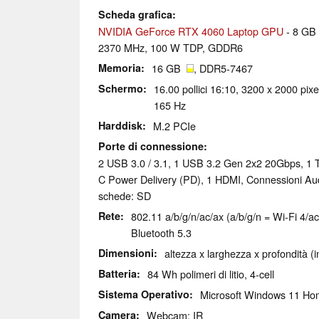
Scheda grafica
NVIDIA GeForce RTX 4060 Laptop GPU
- 8 GB
2370 MHz, 100 W TDP, GDDR6
Memoria
16 GB
, DDR5-7467
Schermo
16.00 pollici 16:10, 3200 x 2000 pixe
165 Hz
Harddisk
M.2 PCIe
Porte di connessione
2 USB 3.0 / 3.1, 1 USB 3.2 Gen 2x2 20Gbps, 1 
C Power Delivery (PD), 1 HDMI, Connessioni Au
schede: SD
Rete
802.11 a/b/g/n/ac/ax (a/b/g/n = Wi-Fi 4/ac
Bluetooth 5.3
Dimensioni
altezza x larghezza x profondità (
Batteria
84 Wh polimeri di litio, 4-cell
Sistema Operativo
Microsoft Windows 11 H
Camera
Webcam: IR