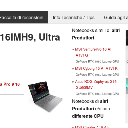
Raccolta di recensioni
Info Techniche / Tips
Guida agli a
Notebooks simili di
altri
16IMH9, Ultra
Produttori
MSI VenturePro 16 AI
A1VFG
GeForce RTX 4060 Laptop GPU
MSI Cyborg 15 AI A1VFK
GeForce RTX 4060 Laptop GPU
Asus ROG Zephyrus G16
a Pro 9 16
GU605MV
GeForce RTX 4060 Laptop GPU
Notebooks di
altri
Produttori
e/o con
differente CPU
MSI Creator A16 AI+