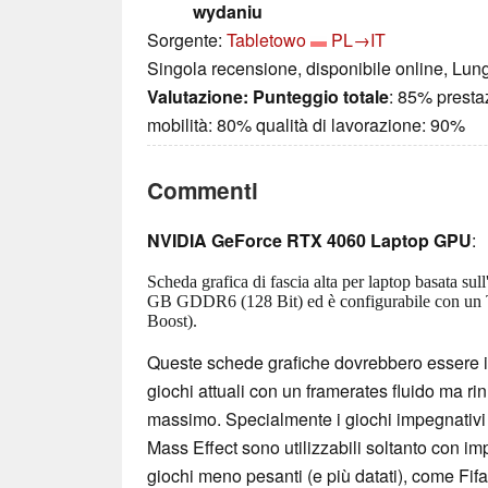
wydaniu
Sorgente:
Tabletowo
PL→IT
Singola recensione, disponibile online, Lun
Valutazione:
Punteggio totale
: 85% prest
mobilità: 80% qualità di lavorazione: 90%
Commenti
NVIDIA GeForce RTX 4060 Laptop GPU
:
Scheda grafica di fascia alta per laptop basata sul
GB GDDR6 (128 Bit) ed è configurabile con un
Boost).
Queste schede grafiche dovrebbero essere in 
giochi attuali con un framerates fluido ma rin
massimo. Specialmente i giochi impegnativi
Mass Effect sono utilizzabili soltanto con imp
giochi meno pesanti (e più datati), come F