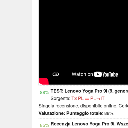
TEST: Lenovo Yoga Pro 9i (9. genera
88%
Sorgente:
T3 PL
PL→IT
Singola recensione, disponibile online, Cor
Valutazione:
Punteggio totale
: 88%
Recenzja Lenovo Yoga Pro 9i. Wsz
85%