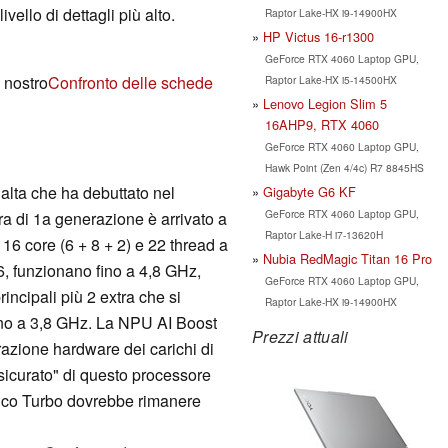
vello di dettagli più alto.
Raptor Lake-HX i9-14900HX
HP Victus 16-r1300
GeForce RTX 4060 Laptop GPU,
l nostro
Confronto delle schede
Raptor Lake-HX i5-14500HX
Lenovo Legion Slim 5
16AHP9, RTX 4060
GeForce RTX 4060 Laptop GPU,
Hawk Point (Zen 4/4c) R7 8845HS
 alta che ha debuttato nel
Gigabyte G6 KF
GeForce RTX 4060 Laptop GPU,
a di 1a generazione è arrivato a
Raptor Lake-H i7-13620H
 16 core (6 + 8 + 2) e 22 thread a
Nubia RedMagic Titan 16 Pro
6, funzionano fino a 4,8 GHz,
GeForce RTX 4060 Laptop GPU,
rincipali più 2 extra che si
Raptor Lake-HX i9-14900HX
ino a 3,8 GHz. La NPU AI Boost
Prezzi attuali
razione hardware dei carichi di
sicurato" di questo processore
tico Turbo dovrebbe rimanere