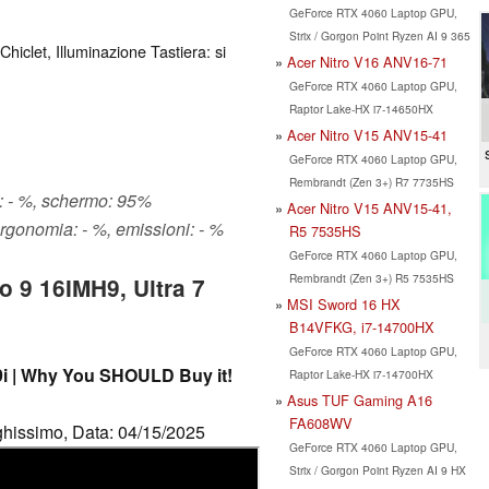
GeForce RTX 4060 Laptop GPU,
Strix / Gorgon Point Ryzen AI 9 365
Chiclet, Illuminazione Tastiera: si
Acer Nitro V16 ANV16-71
GeForce RTX 4060 Laptop GPU,
Raptor Lake-HX i7-14650HX
Acer Nitro V15 ANV15-41
GeForce RTX 4060 Laptop GPU,
Rembrandt (Zen 3+) R7 7735HS
e: - %, schermo: 95%
Acer Nitro V15 ANV15-41,
ergonomia: - %, emissioni: - %
R5 7535HS
GeForce RTX 4060 Laptop GPU,
Rembrandt (Zen 3+) R5 7535HS
o 9 16IMH9, Ultra 7
MSI Sword 16 HX
B14VFKG, i7-14700HX
GeForce RTX 4060 Laptop GPU,
 9i | Why You SHOULD Buy it!
Raptor Lake-HX i7-14700HX
d
Asus TUF Gaming A16
FA608WV
ghissimo, Data: 04/15/2025
GeForce RTX 4060 Laptop GPU,
Strix / Gorgon Point Ryzen AI 9 HX