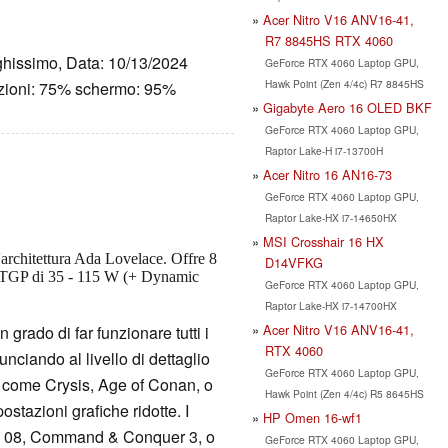
Acer Nitro V16 ANV16-41,
R7 8845HS RTX 4060
ghissimo, Data: 10/13/2024
GeForce RTX 4060 Laptop GPU,
Hawk Point (Zen 4/4c) R7 8845HS
azioni: 75% schermo: 95%
Gigabyte Aero 16 OLED BKF
GeForce RTX 4060 Laptop GPU,
Raptor Lake-H i7-13700H
Acer Nitro 16 AN16-73
GeForce RTX 4060 Laptop GPU,
Raptor Lake-HX i7-14650HX
MSI Crosshair 16 HX
l'architettura Ada Lovelace. Offre 8
D14VFKG
 TGP di 35 - 115 W (+ Dynamic
GeForce RTX 4060 Laptop GPU,
Raptor Lake-HX i7-14700HX
Acer Nitro V16 ANV16-41,
grado di far funzionare tutti i
RTX 4060
unciando al livello di dettaglio
GeForce RTX 4060 Laptop GPU,
 come Crysis, Age of Conan, o
Hawk Point (Zen 4/4c) R5 8645HS
ostazioni grafiche ridotte. I
HP Omen 16-wf1
ifa 08, Command & Conquer 3, o
GeForce RTX 4060 Laptop GPU,