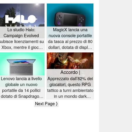
Lo studio Halo:
MagicX lancia una
Campaign Evolved
nuova console portatile
subisce licenziamenti su
da tasca al prezzo di 80
Xbox, mentre il gioco
dollari, dotata di display
registra vendite
OLED ad alta risoluzione
altalenanti
Accordo |
Lenovo lancia a livello
Apprezzato dall’82% dei
globale un nuovo
giocatori, questo RPG
portatile da 14 pollici
tattico a turni ambientato
dotato di Snapdragon
in un mondo dark
X2 e con un'autonomia
fantasy è scontato del
Next Page ⟩
ella batteria superiore a
72% su Steam
33 ore