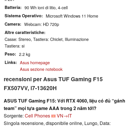
Batteria
90 Wh ioni di litio, 4-cell
Sistema Operativo
Microsoft Windows 11 Home
Camera
Webcam: HD 720p
Altre caratteristiche
Casse: Stereo, Tastiera: Chiclet, Illuminazione
Tastiera: si
Peso
2.2 kg
Links
Asus homepage
Asus sezione notebook
recensioni per Asus TUF Gaming F15
FX507VV, i7-13620H
ASUS TUF Gaming F15: Với RTX 4060, liệu có đủ “gánh
team” mọi tựa game AAA trong 2 năm tới?
Sorgente:
Cell Phones
VN→IT
Singola recensione, disponibile online, Lungo, Data: