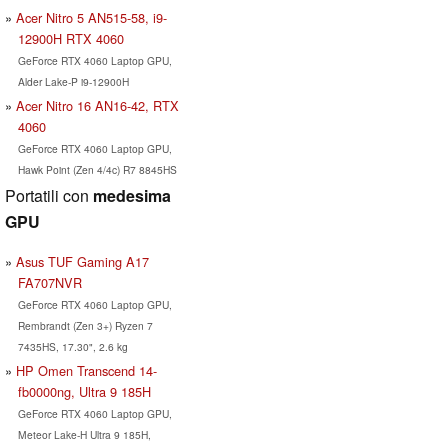
Acer Nitro 5 AN515-58, i9-
12900H RTX 4060
GeForce RTX 4060 Laptop GPU,
Alder Lake-P i9-12900H
Acer Nitro 16 AN16-42, RTX
4060
GeForce RTX 4060 Laptop GPU,
Hawk Point (Zen 4/4c) R7 8845HS
Portatili con
medesima
GPU
Asus TUF Gaming A17
FA707NVR
GeForce RTX 4060 Laptop GPU,
Rembrandt (Zen 3+) Ryzen 7
7435HS, 17.30", 2.6 kg
HP Omen Transcend 14-
fb0000ng, Ultra 9 185H
GeForce RTX 4060 Laptop GPU,
Meteor Lake-H Ultra 9 185H,