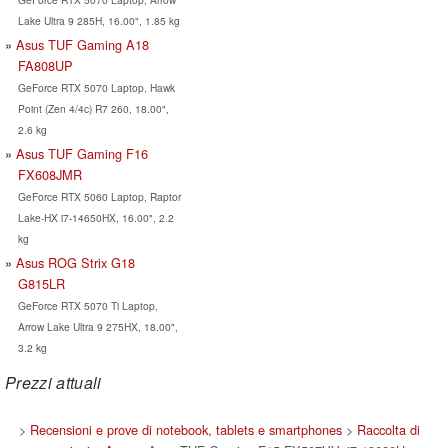
Lake Ultra 9 285H, 16.00", 1.85 kg
Asus TUF Gaming A18
FA808UP
GeForce RTX 5070 Laptop, Hawk
Point (Zen 4/4c) R7 260, 18.00",
2.6 kg
Asus TUF Gaming F16
FX608JMR
GeForce RTX 5060 Laptop, Raptor
Lake-HX i7-14650HX, 16.00", 2.2
kg
Asus ROG Strix G18
G815LR
GeForce RTX 5070 Ti Laptop,
Arrow Lake Ultra 9 275HX, 18.00",
3.2 kg
Prezzi attuali
>
Recensioni e prove di notebook, tablets e smartphones
>
Raccolta di