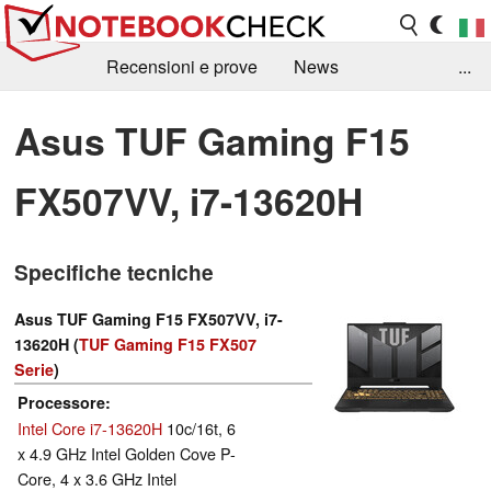
Recensioni e prove
News
...
Raccolta di recensioni
Info Techniche / Tips
Asus TUF Gaming F15
Guida agli acquisti
Search
Contact
FX507VV, i7-13620H
Specifiche tecniche
Asus TUF Gaming F15 FX507VV, i7-
13620H (
TUF Gaming F15 FX507
Serie
)
Processore
Intel Core i7-13620H
10c/16t, 6
x 4.9 GHz Intel Golden Cove P-
Core, 4 x 3.6 GHz Intel