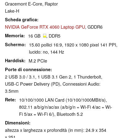
Gracemont E-Core, Raptor
Lake-H
Scheda grafica
NVIDIA GeForce RTX 4060 Laptop GPU
, GDDR6
Memoria
16 GB
, DDR5
Schermo
15.60 pollici 16:9, 1920 x 1080 pixel 141 PPI,
lucido: no, 144 Hz
Harddisk
M.2 PCIe
Porte di connessione
2 USB 3.0 / 3.1, 1 USB 3.1 Gen 2, 1 Thunderbolt,
USB-C Power Delivery (PD), Connessioni Audio:
3.5mm
Rete
10/100/1000 LAN Card (10/100/1000MBit/s),
802.11 a/b/g/n/ac/ax (a/b/g/n = Wi-Fi 4/ac = Wi-
Fi 5/ax = Wi-Fi 6/), Bluetooth 5.2
Dimensioni
altezza x larghezza x profondità (in mm): 24.9 x 354
x 251