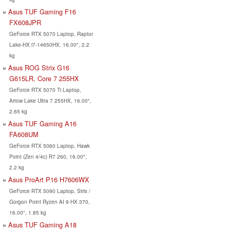
Asus TUF Gaming F16
FX608JPR
GeForce RTX 5070 Laptop, Raptor
Lake-HX i7-14650HX, 16.00", 2.2
kg
Asus ROG Strix G16
G615LR, Core 7 255HX
GeForce RTX 5070 Ti Laptop,
Arrow Lake Ultra 7 255HX, 16.00",
2.65 kg
Asus TUF Gaming A16
FA608UM
GeForce RTX 5060 Laptop, Hawk
Point (Zen 4/4c) R7 260, 16.00",
2.2 kg
Asus ProArt P16 H7606WX
GeForce RTX 5090 Laptop, Strix /
Gorgon Point Ryzen AI 9 HX 370,
16.00", 1.85 kg
Asus TUF Gaming A18