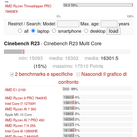
max:
59.5 55%
AMD Ryzen Threadripper PRO
7995WX
0%
100%
Restrict / Search:
Model:
Max. age:
years
all
laptop
smartphone
desktop
Cinebench R23
- Cinebench R23 Multi Core
min: 15093 media: 16302 media:
16301.5
(15%)
massimo: 17510 Points
2 benchmarks e specifiche
Nascondi il grafico di
+
-
confronto
202 -99%
AMD E1-2100
...
15603 -4%
AMD Ryzen 9 PRO 7940HS
15811 -3%
Intel Core i7-12700H
15870 -3%
AMD Ryzen AI 7 350
15893 -3%
Apple M5 10-Core
16054 -2%
AMD Ryzen AI 7 PRO 450
16137 -1%
AMD Ryzen 7 H 255
16138 -1%
Intel Core i9-13900HK
16165 -1%
AMD Ryzen 7 8845HS