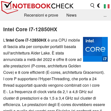
Recensioni e prove
News
...
Raccolta di recensioni
Info Techniche / Tips
Intel Core i7-12850HX
Guida agli acquisti
Search
Contact
L'
Intel Core i7-12850HX
è una CPU mobile
di fascia alta per computer portatili basata
sull'architettura Alder Lake. È stata
annunciata a metà del 2022 e offre 8 core ad
alte prestazioni (P-cores, architettura Golden
Cove) e 8 core efficienti (E-cores, architettura Gracemont).
I core P supportano l'Hyper-Threading, che porta a 24
thread supportati quando vengono combinati con i core
E-. La frequenza di clock varia da 2,1 a 4,8 GHz sul
cluster di prestazioni e da 1,5 a 3,4 GHz sul cluster di
efficienza. Le prestazioni degli E-cores dovrebbero essere
simili a quelle dei vecchi core Skylake (si confronti con il