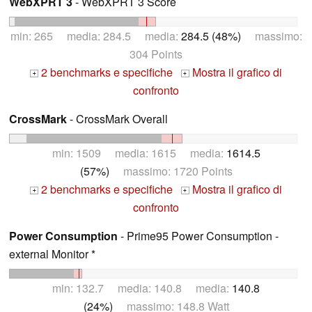
WebXPRT 3
- WebXPRT 3 Score
min: 265 media: 284.5 media:
284.5 (48%)
massimo:
304 Points
2 benchmarks e specifiche
Mostra il grafico di
+
+
confronto
CrossMark
- CrossMark Overall
min: 1509 media: 1615 media:
1614.5
(57%)
massimo: 1720 Points
2 benchmarks e specifiche
Mostra il grafico di
+
+
confronto
Power Consumption
- Prime95 Power Consumption -
external Monitor *
min: 132.7 media: 140.8 media:
140.8
(24%)
massimo: 148.8 Watt