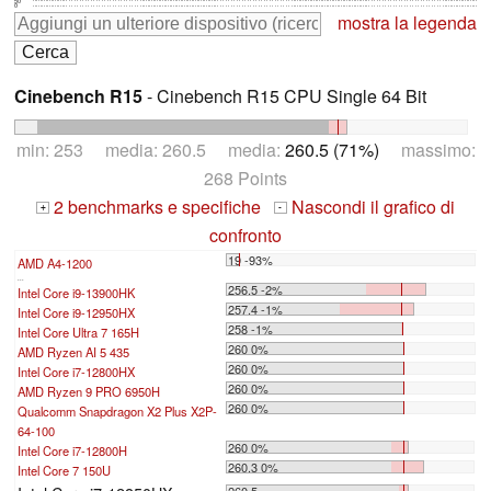
50
0
mostra la legenda
Cinebench R15
- Cinebench R15 CPU Single 64 Bit
min: 253 media: 260.5 media:
260.5 (71%)
massimo:
268 Points
2 benchmarks e specifiche
Nascondi il grafico di
+
-
confronto
19 -93%
AMD A4-1200
...
256.5 -2%
Intel Core i9-13900HK
257.4 -1%
Intel Core i9-12950HX
258 -1%
Intel Core Ultra 7 165H
260 0%
AMD Ryzen AI 5 435
260 0%
Intel Core i7-12800HX
260 0%
AMD Ryzen 9 PRO 6950H
260 0%
Qualcomm Snapdragon X2 Plus X2P-
64-100
260 0%
Intel Core i7-12800H
260.3 0%
Intel Core 7 150U