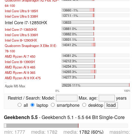
Qualcomm Snapdragon X2 Plus X2P-
64-100
13660 -1%
Intel Core Ultra 9 185H
13711 -1%
Intel Core Ultra 5 338H
Intel Core i7-12850HX
13833
13881 0%
Intel Core i7-13650HX
13882 0%
Intel Core Ultra 5 336H
13931 1%
Intel Core i9-12900HX
14041 2%
Qualcomm Snapdragon X Elite X1E-
78-100
14081 2%
AMD Ryzen AI 7 450
14212 3%
Intel Core i9-13905H
14254 3%
AMD Ryzen AI 9 465
14265 3%
AMD Ryzen AI 9 365
14277 3%
AMD Ryzen AI 9 HX 475
...
29226 111%
Apple M5 Max
0%
100%
Restrict / Search:
Model:
Max. age:
years
all
laptop
smartphone
desktop
Geekbench 5.5
- Geekbench 5.1 - 5.5 64 Bit Single-Core
min: 1777 media: 1782 media:
1782 (60%)
massimo: