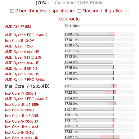
(70%)
massimo: 1845 Points
2 benchmarks e specifiche
Nascondi il grafico di
+
-
confronto
74.4 -96%
AMD A10-5745M
...
1708 -1%
AMD Ryzen 9 PRO 7940HS
1710 -1%
Intel Core i5-1340P
1710 -1%
AMD Ryzen 7 250
1711 -1%
AMD Ryzen 5 8640HS
1713 0%
AMD Ryzen 5 PRO 215
1714 0%
AMD Ryzen 5 8645HS
1715 0%
AMD Ryzen 5 8540U
1716 0%
AMD Ryzen 5 7640HS
1719 0%
AMD Ryzen 7 PRO 7840U
Intel Core i7-12850HX
1721
1722 0%
Intel Core i7-12650H
1724 0%
AMD Ryzen 7 PRO 8840HS
1726 0%
Intel Core Ultra 7 155H
1727 0%
Intel Core i5-1334U
1731 1%
Intel Core Ultra 5 225U
1731 1%
Intel Core i5-13500HX
1731 1%
Intel Core Ultra 7 165H
1732 1%
Intel Core i5-1345U
1732 1%
Intel Core i9-12900HK