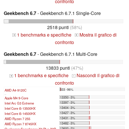
confronto
Geekbench 6.7
- Geekbench 6.7.1 Single-Core
2518 punti
(58%)
1 benchmarks e specifiche
Mostra il grafico di
+
+
confronto
Geekbench 6.7
- Geekbench 6.7.1 Multi-Core
13833 punti
(47%)
1 benchmarks e specifiche
Nascondi il grafico di
+
-
confronto
533 -96%
AMD A4-9120C
...
13350 -3%
Apple M4 9-Core
13397 -3%
Intel Arc G3 Extreme
13404 -3%
Intel Core i5-13500HX
13427 -3%
Intel Core i5-14500HX
13431 -3%
AMD Ryzen 7 255
13482 -3%
AMD Ryzen 7 8745HX
13600 -2%