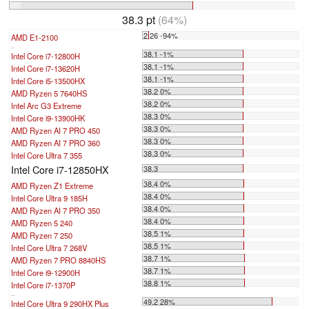
38.3 pt
(64%)
2.26 -94%
AMD E1-2100
...
38.1 -1%
Intel Core i7-12800H
38.1 -1%
Intel Core i7-13620H
38.1 -1%
Intel Core i5-13500HX
38.2 0%
AMD Ryzen 5 7640HS
38.2 0%
Intel Arc G3 Extreme
38.3 0%
Intel Core i9-13900HK
38.3 0%
AMD Ryzen AI 7 PRO 450
38.3 0%
AMD Ryzen AI 7 PRO 360
38.3 0%
Intel Core Ultra 7 355
Intel Core i7-12850HX
38.3
38.4 0%
AMD Ryzen Z1 Extreme
38.4 0%
Intel Core Ultra 9 185H
38.4 0%
AMD Ryzen AI 7 PRO 350
38.4 0%
AMD Ryzen 5 240
38.5 1%
AMD Ryzen 7 250
38.5 1%
Intel Core Ultra 7 268V
38.7 1%
AMD Ryzen 7 PRO 8840HS
38.7 1%
Intel Core i9-12900H
38.8 1%
Intel Core i7-1370P
...
49.2 28%
Intel Core Ultra 9 290HX Plus