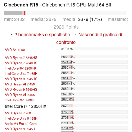
Cinebench R15
- Cinebench R15 CPU Multi 64 Bit
min: 2432 media: 2679 media:
2679 (17%)
massimo:
2926 Points
2 benchmarks e specifiche
Nascondi il grafico di
+
-
confronto
31 -99%
AMD A4-1200
...
2563 -4%
AMD Ryzen 7 8845HS
2571 -4%
AMD Ryzen 7 7840HS
2580 -4%
Intel Core i9-12900HK
2583 -4%
Intel Core Ultra 7 165H
2614 -2%
AMD Ryzen 9 8945HS
2657 -1%
AMD Ryzen AI 7 450
2660 -1%
AMD Ryzen 9 7940HS
2673 0%
AMD Ryzen AI 9 465
2676 0%
Intel Core i9-13900H
Intel Core i7-12850HX
2679
2700 1%
AMD Ryzen 7 260
2703 1%
Intel Core Ultra 9 185H
2711 1%
Apple M4 Pro 12-Core
2734 2%
AMD Ryzen 9 8945H