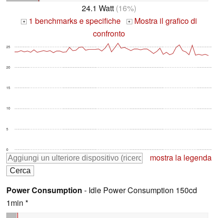
24.1 Watt
(16%)
1 benchmarks e specifiche
Mostra il grafico di
+
+
confronto
25
20
15
10
5
0
mostra la legenda
Power Consumption
- Idle Power Consumption 150cd
1min *