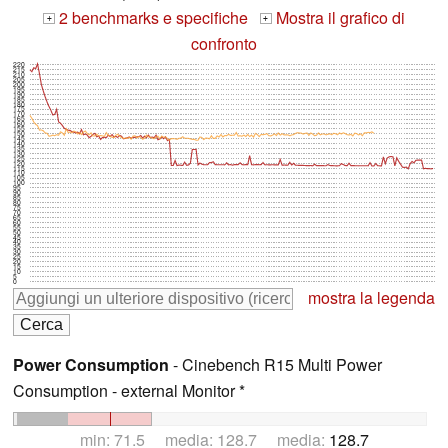
2 benchmarks e specifiche
Mostra il grafico di
+
+
confronto
220
215
210
205
200
195
190
185
180
175
170
165
160
155
150
145
140
135
130
125
120
115
110
105
100
95
90
85
80
75
70
65
60
55
50
45
40
35
30
25
20
15
10
5
0
mostra la legenda
Power Consumption
- Cinebench R15 Multi Power
Consumption - external Monitor *
min: 71.5 media: 128.7 media:
128.7