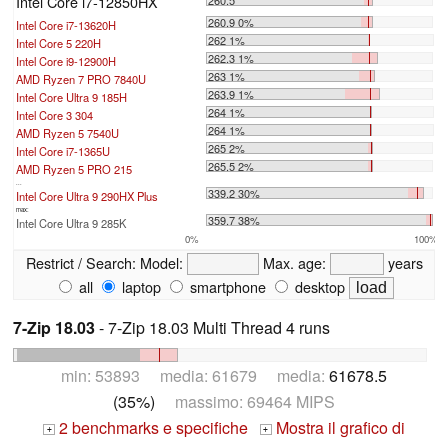
Intel Core i7-12850HX
260.5
260.9 0%
Intel Core i7-13620H
262 1%
Intel Core 5 220H
262.3 1%
Intel Core i9-12900H
263 1%
AMD Ryzen 7 PRO 7840U
263.9 1%
Intel Core Ultra 9 185H
264 1%
Intel Core 3 304
264 1%
AMD Ryzen 5 7540U
265 2%
Intel Core i7-1365U
265.5 2%
AMD Ryzen 5 PRO 215
...
339.2 30%
Intel Core Ultra 9 290HX Plus
max:
359.7 38%
Intel Core Ultra 9 285K
0%
100%
Restrict / Search:
Model:
Max. age:
years
all
laptop
smartphone
desktop
7-Zip 18.03
- 7-Zip 18.03 Multi Thread 4 runs
min: 53893 media: 61679 media:
61678.5
(35%)
massimo: 69464 MIPS
2 benchmarks e specifiche
Mostra il grafico di
+
+