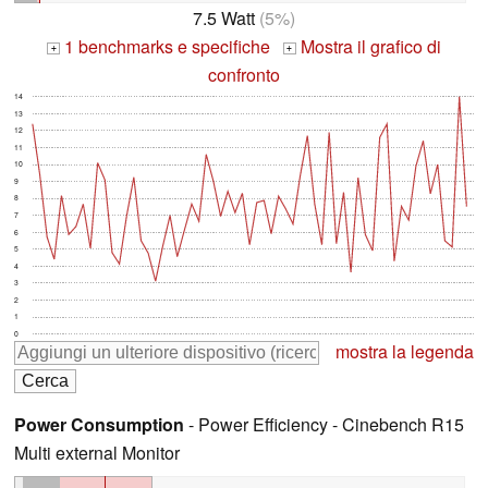
7.5 Watt
(5%)
1 benchmarks e specifiche
Mostra il grafico di
+
+
confronto
14
13
12
11
10
9
8
7
6
5
4
3
2
1
0
mostra la legenda
Power Consumption
- Power Efficiency - Cinebench R15
Multi external Monitor