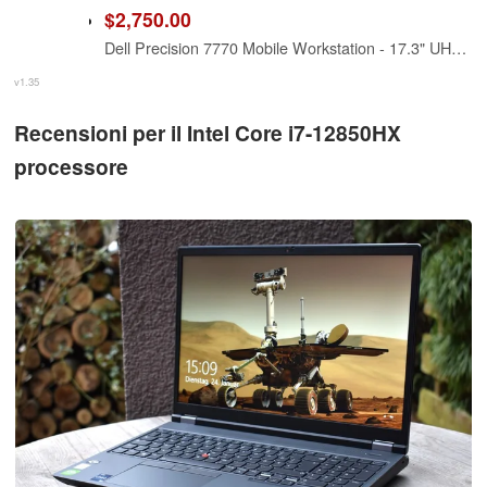
$2,750.00
Dell Precision 7770 Mobile Workstation - 17.3" UHD (3840 x 2160) Display - Intel Core i7-12850HX 16-Core (12th Gen) - 1TB SSD - 64GB RAM - NV RTX A3000 (12GB GDDR6)- Win11P
v1.35
Recensioni per il Intel Core i7-12850HX
processore