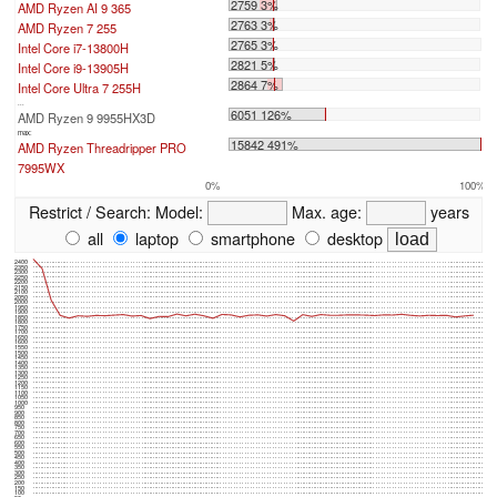
2759 3%
AMD Ryzen AI 9 365
2763 3%
AMD Ryzen 7 255
2765 3%
Intel Core i7-13800H
2821 5%
Intel Core i9-13905H
2864 7%
Intel Core Ultra 7 255H
...
6051 126%
AMD Ryzen 9 9955HX3D
max:
15842 491%
AMD Ryzen Threadripper PRO
7995WX
0%
100%
Restrict / Search:
Model:
Max. age:
years
all
laptop
smartphone
desktop
2400
2350
2300
2250
2200
2150
2100
2050
2000
1950
1900
1850
1800
1750
1700
1650
1600
1550
1500
1450
1400
1350
1300
1250
1200
1150
1100
1050
1000
950
900
850
800
750
700
650
600
550
500
450
400
350
300
250
200
150
100