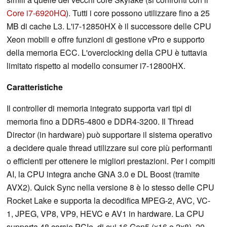
Core i7-6920HQ
). Tutti i core possono utilizzare fino a 25
MB di cache L3. L'i7-12850HX è il successore delle CPU
Xeon mobili e offre funzioni di gestione vPro e supporto
della memoria ECC. L'overclocking della CPU è tuttavia
limitato rispetto al modello consumer i7-12800HX.
Caratteristiche
Il controller di memoria integrato supporta vari tipi di
memoria fino a DDR5-4800 e DDR4-3200. Il Thread
Director (in hardware) può supportare il sistema operativo
a decidere quale thread utilizzare sui core più performanti
o efficienti per ottenere le migliori prestazioni. Per i compiti
AI, la CPU integra anche GNA 3.0 e DL Boost (tramite
AVX2). Quick Sync nella versione 8 è lo stesso delle CPU
Rocket Lake e supporta la decodifica MPEG-2, AVC, VC-
1, JPEG, VP8, VP9, HEVC e AV1 in hardware. La CPU
supporta 48 corsie PCIe, di cui 16 Gen5 (x16 o 2x8), 20