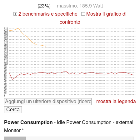
(23%)
massimo: 185.9 Watt
2 benchmarks e specifiche
Mostra il grafico di
+
+
confronto
215
210
205
200
195
190
185
180
175
170
165
160
155
150
145
140
135
130
125
120
115
110
105
100
95
90
85
80
75
70
65
60
55
50
45
40
35
30
25
20
15
10
5
0
mostra la legenda
Power Consumption
- Idle Power Consumption - external
Monitor *