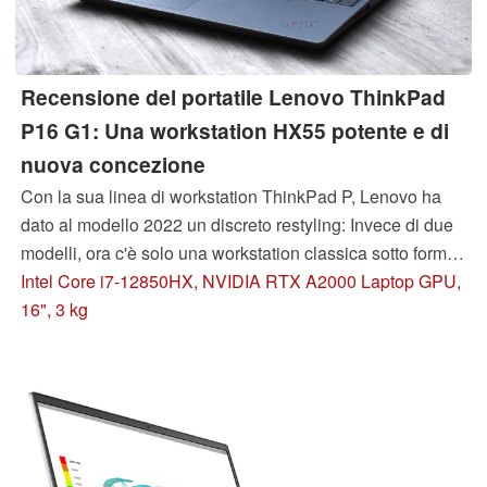
Recensione del portatile Lenovo ThinkPad
P16 G1: Una workstation HX55 potente e di
nuova concezione
Con la sua linea di workstation ThinkPad P, Lenovo ha
dato al modello 2022 un discreto restyling: Invece di due
modelli, ora c'è solo una workstation classica sotto forma
di Lenovo ThinkPad P16 G1. Succede ai ThinkPad P15
Intel Core i7-12850HX, NVIDIA RTX A2000 Laptop GPU,
G2 e P17 G2.
16", 3 kg