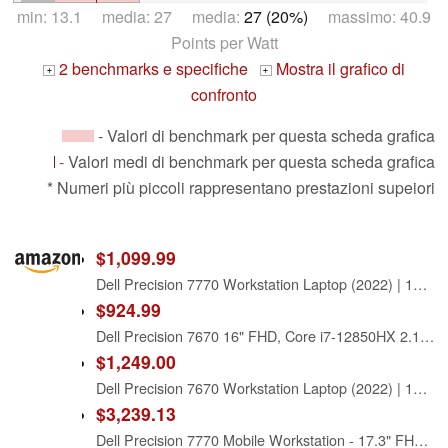
min: 13.1 media: 27 media:
27 (20%)
massimo: 40.9
Points per Watt
2 benchmarks e specifiche
Mostra il grafico di
+
+
confronto
- Valori di benchmark per questa scheda grafica
- Valori medi di benchmark per questa scheda grafica
* Numeri più piccoli rappresentano prestazioni supeiori
$1,099.99
Dell Precision 7770 Workstation Laptop (2022) | 17.3" 3840x2160 4k | Core i7-12850HX - 2TB SSD Hard Drive - 64GB RAM - Nvidia Quadro RTX 3000 | 16 cores @ 4.8 GHz - 4GB GDDR6 Win 11 Pro (Renewed)
$924.99
Dell Precision 7670 16" FHD, Core i7-12850HX 2.1GHz, 32GB RAM, 512GB NVMe, Windows 11 Pro 64Bit, CAM, NVidia RTX A1000 4GB, (Renewed)
$1,249.00
Dell Precision 7670 Workstation Laptop (2022) | 16" 1920x1200 FHD+ | Core i7-12850HX - 1TB SSD Hard Drive - 64GB RAM | 16 cores @ 4.8 GHz Win 11 Pro Silver (Renewed)
$3,239.13
Dell Precision 7770 Mobile Workstation - 17.3" FHD AG Display - 4.8 GHz Intel Core i7-12850HX 16-Core - 512GB SSD - 64GB - NV RTX A4500 (16GB GDDR6) - Windows 11 Pro