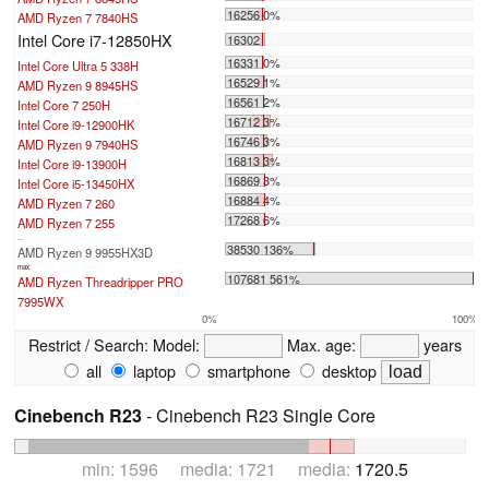
16256 0%
AMD Ryzen 7 7840HS
Intel Core i7-12850HX
16302
16331 0%
Intel Core Ultra 5 338H
16529 1%
AMD Ryzen 9 8945HS
16561 2%
Intel Core 7 250H
16712 3%
Intel Core i9-12900HK
16746 3%
AMD Ryzen 9 7940HS
16813 3%
Intel Core i9-13900H
16869 3%
Intel Core i5-13450HX
16884 4%
AMD Ryzen 7 260
17268 6%
AMD Ryzen 7 255
...
38530 136%
AMD Ryzen 9 9955HX3D
max:
107681 561%
AMD Ryzen Threadripper PRO
7995WX
0%
100%
Restrict / Search:
Model:
Max. age:
years
all
laptop
smartphone
desktop
Cinebench R23
- Cinebench R23 Single Core
min: 1596 media: 1721 media:
1720.5