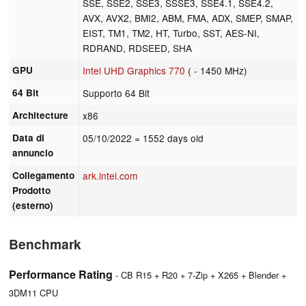
SSE, SSE2, SSE3, SSSE3, SSE4.1, SSE4.2,
AVX, AVX2, BMI2, ABM, FMA, ADX, SMEP, SMAP,
EIST, TM1, TM2, HT, Turbo, SST, AES-NI,
RDRAND, RDSEED, SHA
GPU
Intel UHD Graphics 770
( - 1450 MHz)
64 Bit
Supporto 64 Bit
Architecture
x86
Data di
05/10/2022
= 1552 days old
annuncio
Collegamento
ark.intel.com
Prodotto
(esterno)
Benchmark
Performance Rating
- CB R15 + R20 + 7-Zip + X265 + Blender +
3DM11 CPU