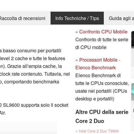
Raccolta di recensioni
Info Techniche / Tips
Guida agli a
» Confronto CPU Mobile
Confronto di tutte le serie
di CPU mobile
a basso consumo per portatili
 level 2 cache e tutte le features
» Processori Mobile -
n). Grazie all'ampia cache, la
Elenco Benchmark
lock rate contenuto. Tuttavia, nel
Elenco Benchmark di
so, comportando benchmarks
tutte le CPUs conosciute,
usate nei portatili (CPUs
desktop e portatili)
2D SL9600 supporta solo il socket
Altre CPU della serie
ir.
Core 2 Duo
»
Intel Core 2 Duo T9900