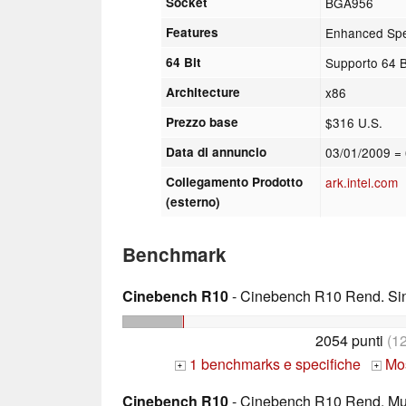
Socket
BGA956
Features
Enhanced Spee
64 Bit
Supporto 64 B
Architecture
x86
Prezzo base
$316 U.S.
Data di annuncio
03/01/2009
=
Collegamento Prodotto
ark.intel.com
(esterno)
Benchmark
Cinebench R10
- Cinebench R10 Rend. Sing
2054 punti
(1
1 benchmarks e specifiche
Mos
+
+
Cinebench R10
- Cinebench R10 Rend. Mult