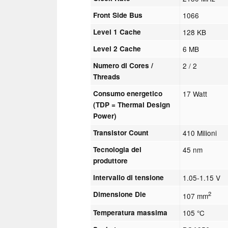
Front Side Bus
1066
Level 1 Cache
128 KB
Level 2 Cache
6 MB
Numero di Cores /
2 / 2
Threads
Consumo energetico
17 Watt
(TDP = Thermal Design
Power)
Transistor Count
410 Milioni
Tecnologia del
45 nm
produttore
Intervallo di tensione
1.05-1.15 V
Dimensione Die
2
107 mm
Temperatura massima
105 °C