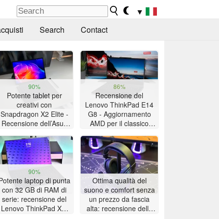
▼
cquisti
Search
Contact
90%
86%
Potente tablet per
Recensione del
creativi con
Lenovo ThinkPad E14
Snapdragon X2 Elite -
G8 - Aggiornamento
Recensione dell’Asus
AMD per il classico
ProArt PZ14
ThinkPad con lunga
autonomia della
batteria
90%
Potente laptop di punta
Ottima qualità del
con 32 GB di RAM di
suono e comfort senza
serie: recensione del
un prezzo da fascia
Lenovo ThinkPad X9-
alta: recensione delle
15p Gen 1
cuffie da gioco Akko