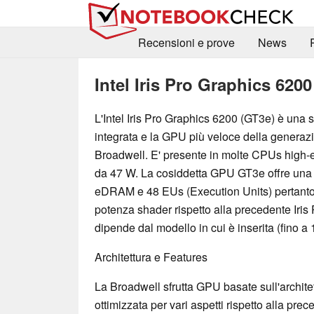
Recensioni e prove
News
Intel Iris Pro Graphics 6200
L'Intel Iris Pro Graphics 6200 (GT3e) è una 
integrata e la GPU più veloce della generaz
Broadwell. E' presente in molte CPUs high
da 47 W. La cosiddetta GPU GT3e offre una
eDRAM e 48 EUs (Execution Units) pertant
potenza shader rispetto alla precedente Iris
dipende dal modello in cui è inserita (fino 
Architettura e Features
La Broadwell sfrutta GPU basate sull'architet
ottimizzata per vari aspetti rispetto alla pr