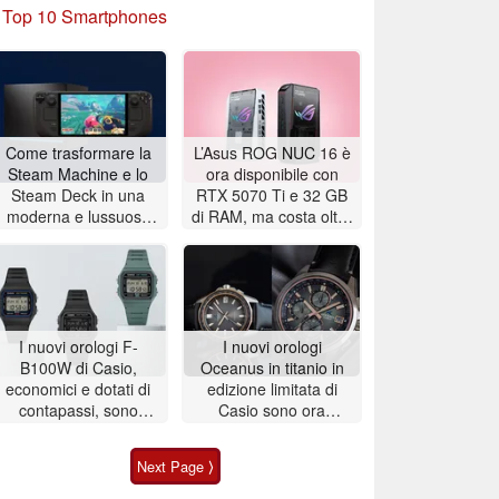
»
Top 10 Smartphones
Come trasformare la
L’Asus ROG NUC 16 è
Steam Machine e lo
ora disponibile con
Steam Deck in una
RTX 5070 Ti e 32 GB
moderna e lussuosa
di RAM, ma costa oltre
Wii U
3.100 dollari
I nuovi orologi F-
I nuovi orologi
B100W di Casio,
Oceanus in titanio in
economici e dotati di
edizione limitata di
contapassi, sono
Casio sono ora
andati esauriti al
disponibili per
momento del lancio; i
l’acquisto
Next Page ⟩
rivenditori terzi li
propongono a un