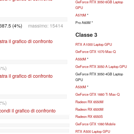
GeForce RTX 3050 6GB Laptop
GPU
A570M
*
Pro A60M *
387.5 (4%)
massimo: 15414
Classe 3
tra il grafico di confronto
RTX A1000 Laptop GPU
GeForce GTX 1070 Max-Q
A550M
*
GeForce RTX 3050 A Laptop GPU
4%)
GeForce RTX 3050 4GB Laptop
tra il grafico di confronto
GPU
A530M
*
GeForce GTX 1660 Ti Max-Q
2%)
Radeon RX 6550M
Radeon RX 6500M
ndi il grafico di confronto
Radeon RX 6550S
GeForce GTX 1060 Mobile
RTX A500 Laptop GPU