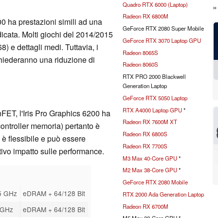
Quadro RTX 6000 (Laptop)
Radeon RX 6800M
00 ha prestazioni simili ad una
GeForce RTX 2080 Super Mobile
ata. Molti giochi del 2014/2015
GeForce RTX 3070 Laptop GPU
) e dettagli medi. Tuttavia, i
Radeon 8065S
hiederanno una riduzione di
Radeon 8060S
RTX PRO 2000 Blackwell
Generation Laptop
GeForce RTX 5050 Laptop
RTX A4000 Laptop GPU
*
FET, l'Iris Pro Graphics 6200 ha
Radeon RX 7600M XT
ntroller memoria) pertanto è
Radeon RX 6800S
 è flessibile e può essere
Radeon RX 7700S
ativo impatto sulle performance.
M3 Max 40-Core GPU
*
M2 Max 38-Core GPU
*
GeForce RTX 2080 Mobile
15 GHz
eDRAM + 64/128 Bit
RTX 2000 Ada Generation Laptop
Radeon RX 6700M
3 GHz
eDRAM + 64/128 Bit