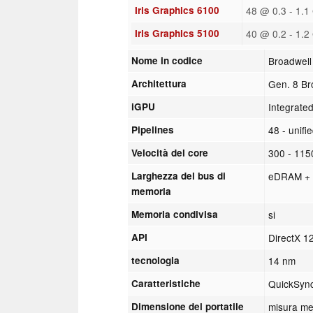
Iris Graphics 6100
48 @ 0.3 - 1.
Iris Graphics 5100
40 @ 0.2 - 1.
Nome in codice
Broadwel
Architettura
Gen. 8 Br
iGPU
Integrate
Pipelines
48 - unifi
Velocità del core
300 - 115
Larghezza del bus di
eDRAM + 6
memoria
Memoria condivisa
si
API
DirectX 1
tecnologia
14 nm
Caratteristiche
QuickSyn
Dimensione del portatile
misura me