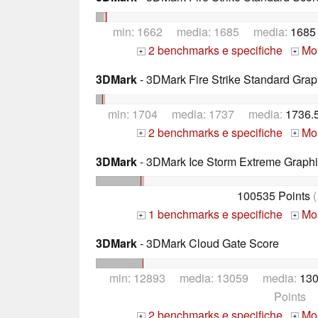
min: 1662 media: 1685 media:
1685
2 benchmarks e specifiche
Mos
+
+
3DMark
- 3DMark Fire Strike Standard Grap
min: 1704 media: 1737 media:
1736.
2 benchmarks e specifiche
Mos
+
+
3DMark
- 3DMark Ice Storm Extreme Graph
100535 Points
(
1 benchmarks e specifiche
Mos
+
+
3DMark
- 3DMark Cloud Gate Score
min: 12893 media: 13059 media:
130
Points
2 benchmarks e specifiche
Mos
+
+