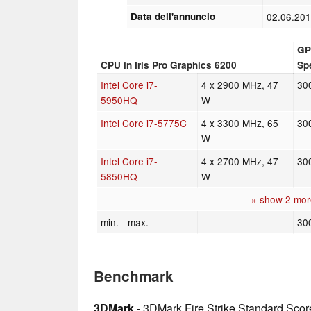
Data dell'annuncio
02.06.20
GP
CPU in Iris Pro Graphics 6200
Sp
Intel Core i7-
4 x 2900 MHz, 47
30
5950HQ
W
Intel Core i7-5775C
4 x 3300 MHz, 65
30
W
Intel Core i7-
4 x 2700 MHz, 47
30
5850HQ
W
» show 2 mor
min. - max.
30
Benchmark
3DMark
- 3DMark Fire Strike Standard Scor