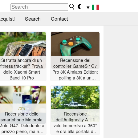
▼
cquisti
Search
Contact
Si tratta ancora di un
Recensione del
fitness tracker? Prova
controller GameSir G7
dello Xiaomi Smart
Pro 8K Aimlabs Edition:
Band 10 Pro
polling a 8K a un
prezzo accessibile
73%
Recensione dello
Recensione
smartphone Motorola
dell'Antigravity A1: il
Moto G47: Deludente a
volo immersivo a 360°
prezzo pieno, ma ne
è ora alla portata di
vale la pena se
tutti