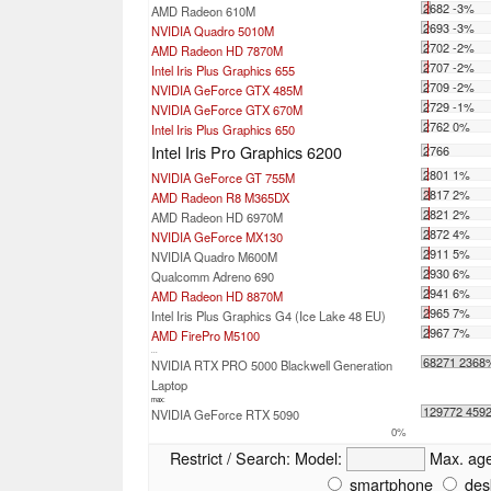
2682 -3%
AMD Radeon 610M
2693 -3%
NVIDIA Quadro 5010M
2702 -2%
AMD Radeon HD 7870M
2707 -2%
Intel Iris Plus Graphics 655
2709 -2%
NVIDIA GeForce GTX 485M
2729 -1%
NVIDIA GeForce GTX 670M
2762 0%
Intel Iris Plus Graphics 650
Intel Iris Pro Graphics 6200
2766
2801 1%
NVIDIA GeForce GT 755M
2817 2%
AMD Radeon R8 M365DX
2821 2%
AMD Radeon HD 6970M
2872 4%
NVIDIA GeForce MX130
2911 5%
NVIDIA Quadro M600M
2930 6%
Qualcomm Adreno 690
2941 6%
AMD Radeon HD 8870M
2965 7%
Intel Iris Plus Graphics G4 (Ice Lake 48 EU)
2967 7%
AMD FirePro M5100
...
68271 2368
NVIDIA RTX PRO 5000 Blackwell Generation
Laptop
max:
129772 459
NVIDIA GeForce RTX 5090
0%
Restrict / Search:
Model:
Max. ag
smartphone
des