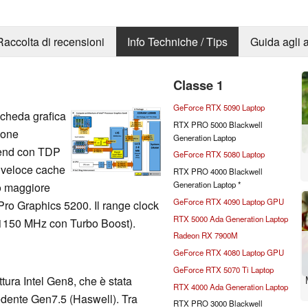
Raccolta di recensioni
Info Techniche / Tips
Guida agli a
Classe 1
GeForce RTX 5090 Laptop
scheda grafica
RTX PRO 5000 Blackwell
ione
Generation Laptop
-end con TDP
GeForce RTX 5080 Laptop
 veloce cache
RTX PRO 4000 Blackwell
Generation Laptop *
o maggiore
GeForce RTX 4090 Laptop GPU
 Pro Graphics 5200. Il range clock
RTX 5000 Ada Generation Laptop
a 1150 MHz con Turbo Boost).
Radeon RX 7900M
GeForce RTX 4080 Laptop GPU
GeForce RTX 5070 Ti Laptop
tura Intel Gen8, che è stata
RTX 4000 Ada Generation Laptop
ecedente Gen7.5 (Haswell). Tra
RTX PRO 3000 Blackwell