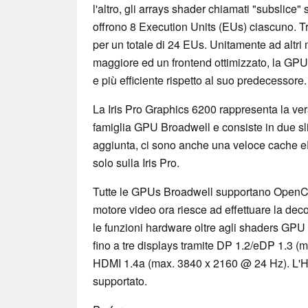
l'altro, gli arrays shader chiamati "subslice" 
offrono 8 Execution Units (EUs) ciascuno. T
per un totale di 24 EUs. Unitamente ad altr
maggiore ed un frontend ottimizzato, la GPU 
e più efficiente rispetto al suo predecessore.
La Iris Pro Graphics 6200 rappresenta la ve
famiglia GPU Broadwell e consiste in due sli
aggiunta, ci sono anche una veloce cache 
solo sulla Iris Pro.
Tutte le GPUs Broadwell supportano OpenCL 
motore video ora riesce ad effettuare la de
le funzioni hardware oltre agli shaders GPU d
fino a tre displays tramite DP 1.2/eDP 1.3 
HDMI 1.4a (max. 3840 x 2160 @ 24 Hz). L'HD
supportato.