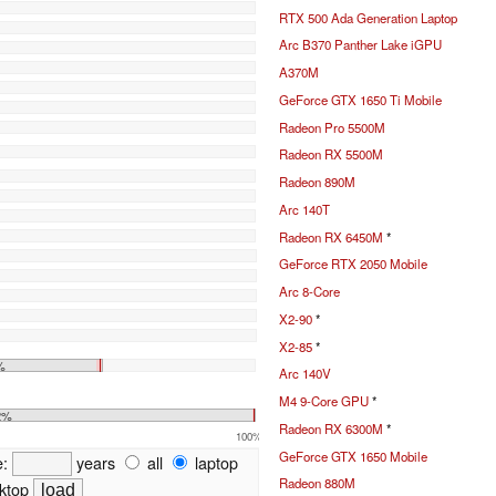
RTX 500 Ada Generation Laptop
Arc B370 Panther Lake iGPU
A370M
GeForce GTX 1650 Ti Mobile
Radeon Pro 5500M
Radeon RX 5500M
Radeon 890M
Arc 140T
Radeon RX 6450M
*
GeForce RTX 2050 Mobile
Arc 8-Core
X2-90
*
X2-85
*
%
Arc 140V
M4 9-Core GPU
*
2%
Radeon RX 6300M
*
100%
GeForce GTX 1650 Mobile
e:
years
all
laptop
Radeon 880M
ktop