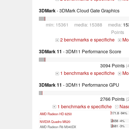
3DMark
- 3DMark Cloud Gate Graphics
min: 15361 media: 15388 media:
15
Points
2 benchmarks e specifiche
Mos
+
+
3DMark 11
- 3DM11 Performance Score
3094 Points
(
1 benchmarks e specifiche
Mos
+
+
3DMark 11
- 3DM11 Performance GPU
2766 Points
(
1 benchmarks e specifiche
Nasco
+
-
171.8 -94%
AMD Radeon HD 6250
...
2658 -4%
NVIDIA Quadro M520
2681 -3%
AMD Radeon R6 M340DX