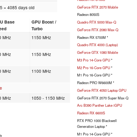
15
= 4085 days old
GeForce RTX 2070 Mobile
Radeon 8050S
U Base
GPU Boost /
Quadro RTX 5000 Max-Q
eed
Turbo
GeForce RTX 2080 Max-Q
0 MHz
1150 MHz
Radeon RX 5700M *
Quadro RTX 4000 (Laptop)
GeForce GTX 1080 Mobile
0 MHz
1150 MHz
M3 Pro 14-Core GPU
*
M2 Pro 16-Core GPU
*
0 MHz
1100 MHz
M1 Pro 16-Core GPU *
Radeon PRO W6600M *
e
GeForce RTX 4050 Laptop GPU
0 MHz
1050 - 1150 MHz
GeForce RTX 2070 Super Max-Q
Arc B390 Panther Lake iGPU
Radeon RX 6600S
RTX PRO 1000 Blackwell
Generation Laptop *
M1 Pro 14-Core GPU *
e