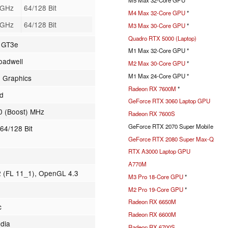
M5 Max 32-Core GPU *
1 GHz
64/128 Bit
M4 Max 32-Core GPU
*
2 GHz
64/128 Bit
M3 Max 30-Core GPU
*
Quadro RTX 5000 (Laptop)
l GT3e
M1 Max 32-Core GPU *
oadwell
M2 Max 30-Core GPU
*
M1 Max 24-Core GPU *
d Graphics
Radeon RX 7600M
*
ed
GeForce RTX 3060 Laptop GPU
0 (Boost) MHz
Radeon RX 7600S
GeForce RTX 2070 Super Mobile
4/128 Bit
GeForce RTX 2080 Super Max-Q
RTX A3000 Laptop GPU
A770M
2 (FL 11_1), OpenGL 4.3
M3 Pro 18-Core GPU
*
M2 Pro 19-Core GPU
*
Radeon RX 6650M
c
Radeon RX 6600M
dia
Radeon RX 6700S