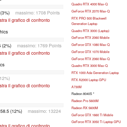
Quadro RTX 4000 Max-Q
GeForce RTX 2070 Max-Q
 (3%)
massimo: 1708 Points
RTX PRO 500 Blackwell
tra il grafico di confronto
Generation Laptop
Quadro RTX 3000 (Laptop)
hics
GeForce RTX 2060 Mobile
5 (2%)
massimo: 1769 Points
GeForce GTX 1080 Max-Q
GeForce GTX 1070 Mobile
tra il grafico di confronto
GeForce RTX 2060 Max-Q
ics
Quadro RTX 3000 Max-Q
RTX 1000 Ada Generation Laptop
12%)
RTX A2000 Laptop GPU
tra il grafico di confronto
A730M
Radeon 8040S *
Radeon Pro 5600M
Radeon RX 5600M
58.5 (12%)
massimo: 13224
GeForce GTX 1660 Ti Mobile
GeForce RTX 3050 Ti Laptop GPU
tra il grafico di confronto