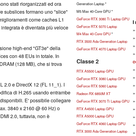
sono stati riorganizzati ed ora
Generation Laptop *
re subslices formano uno "slice"
M5 Max 40-Core GPU *
i miglioramenti come caches L1
GeForce RTX 3080 Ti Laptop GPU
I
GeForce RTX 5070 Laptop
integrata è diventata più veloce
M4 Max 40-Core GPU
*
RTX 3500 Ada Generation Laptop
rsione high-end "GT3e" della
GeForce RTX 4070 Laptop GPU
ces con 48 EUs in totale. In
Classe 2
e
eDRAM (128 MB), che si trova
RTX A5500 Laptop GPU
GeForce RTX 3080 Laptop GPU
2.0 e DirectX 12 (FL 11_1). I
GeForce RTX 5060 Laptop
codifica di H.265 usando entrambe
Radeon RX 6850M XT
isponibili. E' possibile collegare
GeForce RTX 3070 Ti Laptop GPU
(max. 3840 x 2160 @ 60 Hz) o
RTX A4500 Laptop GPU
MI 2.0, tuttavia, non è
RTX A5000 Laptop GPU
GeForce RTX 4060 Laptop GPU
RTX 3000 Ada Generation Laptop