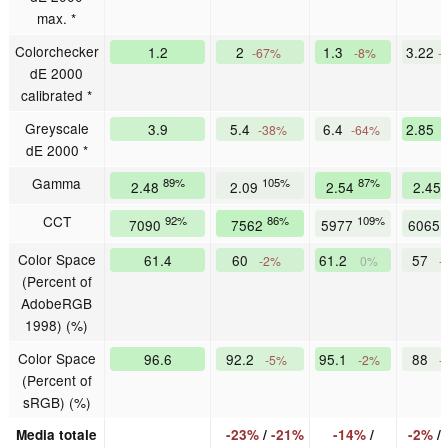
max. *
Colorchecker
1.2
2
1.3
3.22
-67%
-8%
-
dE 2000
calibrated *
Greyscale
3.9
5.4
6.4
2.85
-38%
-64%
dE 2000 *
Gamma
89%
105%
87%
2.48
2.09
2.54
2.45
CCT
92%
86%
109%
7090
7562
5977
6065
Color Space
61.4
60
61.2
57
-2%
0%
-
(Percent of
AdobeRGB
1998) (%)
Color Space
96.6
92.2
95.1
88
-5%
-2%
-
(Percent of
sRGB) (%)
Media totale
-23%
/
-21%
-14%
/
-2%
/