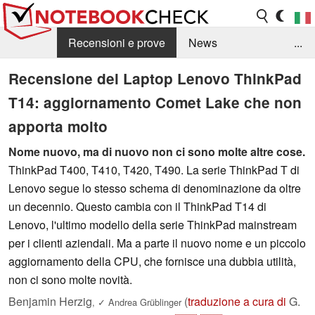
Recensioni e prove
News
...
Raccolta di recensioni
Info Techniche / Tips
Recensione del Laptop Lenovo ThinkPad
T14: aggiornamento Comet Lake che non
Guida agli acquisti
Search
Contact
apporta molto
Nome nuovo, ma di nuovo non ci sono molte altre cose.
ThinkPad T400, T410, T420, T490. La serie ThinkPad T di
Lenovo segue lo stesso schema di denominazione da oltre
un decennio. Questo cambia con il ThinkPad T14 di
Lenovo, l'ultimo modello della serie ThinkPad mainstream
per i clienti aziendali. Ma a parte il nuovo nome e un piccolo
aggiornamento della CPU, che fornisce una dubbia utilità,
non ci sono molte novità.
Benjamin Herzig
(
traduzione a cura di
G.
,
✓
Andrea Grüblinger