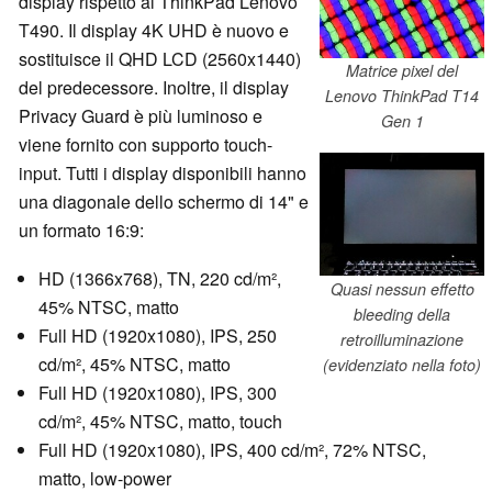
display rispetto al ThinkPad Lenovo
T490. Il display 4K UHD è nuovo e
sostituisce il QHD LCD (2560x1440)
Matrice pixel del
del predecessore. Inoltre, il display
Lenovo ThinkPad T14
Privacy Guard è più luminoso e
Gen 1
viene fornito con supporto touch-
input. Tutti i display disponibili hanno
una diagonale dello schermo di 14" e
un formato 16:9:
HD (1366x768), TN, 220 cd/m²,
Quasi nessun effetto
45% NTSC, matto
bleeding della
Full HD (1920x1080), IPS, 250
retroilluminazione
cd/m², 45% NTSC, matto
(evidenziato nella foto)
Full HD (1920x1080), IPS, 300
cd/m², 45% NTSC, matto, touch
Full HD (1920x1080), IPS, 400 cd/m², 72% NTSC,
matto, low-power