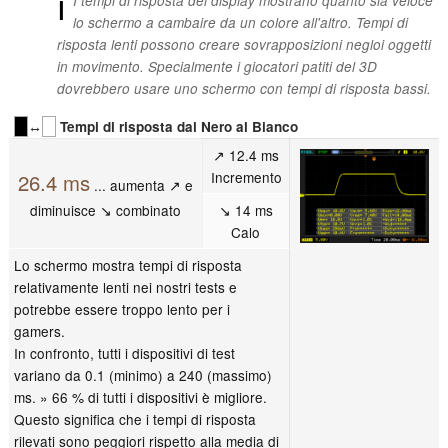
ℹ
I tempi di risposta del display mostrano quanto sia veloce
lo schermo a cambaire da un colore all'altro. Tempi di
risposta lenti possono creare sovrapposizioni negloi oggetti
in movimento. Specialmente i giocatori patiti del 3D
dovrebbero usare uno schermo con tempi di risposta bassi.
↔
Tempi di risposta dal Nero al Bianco
↗ 12.4 ms
Incremento
26.4 ms
... aumenta ↗ e
diminuisce ↘ combinato
↘ 14 ms
Calo
Lo schermo mostra tempi di risposta
relativamente lenti nei nostri tests e
potrebbe essere troppo lento per i
gamers.
In confronto, tutti i dispositivi di test
variano da 0.1 (minimo) a 240 (massimo)
ms. » 66 % di tutti i dispositivi è migliore.
Questo significa che i tempi di risposta
rilevati sono peggiori rispetto alla media di