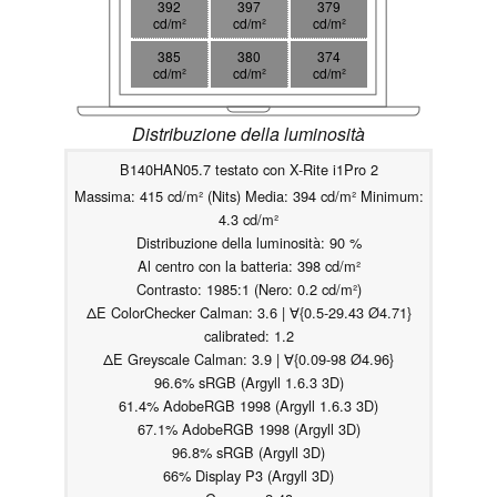
392
397
379
cd/m²
cd/m²
cd/m²
385
380
374
cd/m²
cd/m²
cd/m²
Distribuzione della luminosità
B140HAN05.7 testato con X-Rite i1Pro 2
Massima: 415 cd/m² (Nits) Media: 394 cd/m² Minimum:
4.3 cd/m²
Distribuzione della luminosità: 90 %
Al centro con la batteria: 398 cd/m²
Contrasto: 1985:1 (Nero: 0.2 cd/m²)
ΔE ColorChecker Calman: 3.6 | ∀{0.5-29.43 Ø4.71}
calibrated: 1.2
ΔE Greyscale Calman: 3.9 | ∀{0.09-98 Ø4.96}
96.6% sRGB (Argyll 1.6.3 3D)
61.4% AdobeRGB 1998 (Argyll 1.6.3 3D)
67.1% AdobeRGB 1998 (Argyll 3D)
96.8% sRGB (Argyll 3D)
66% Display P3 (Argyll 3D)