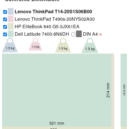
Lenovo ThinkPad T14-20S1S06B00
Lenovo ThinkPad T490s-20NYS02A00
HP EliteBook 840 G5-3JX61EA
Dell Latitude 7400-8N6DH
DIN A4
❌
1.3 kg
1.5 kg
1.5 kg
1.5 kg
214 mm
225.8 mm
18.9 mm
227 mm
234 mm
16.1 mm
17.9 mm
17.9 mm
321 mm
329 mm
329 mm