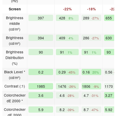
(Hz)
Screen
-22%
-18%
-2
Brightness
397
428
289
655
8%
-27%
middle
(cd/m²)
Brightness
394
409
286
630
4%
-27%
(cd/m²)
Brightness
90
91
91
93
1%
1%
Distribution
(%)
Black Level *
0.2
0.29
0.16
0.56
-45%
20%
-
(cd/m²)
Contrast (:1)
1985
1476
1806
1170
-26%
-9%
Colorchecker
3.6
4.6
4.7
3.27
-28%
-31%
dE 2000 *
Colorchecker
5.9
8.2
8.7
5.92
-39%
-47%
dE 2000