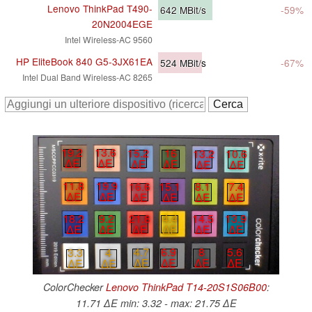
Lenovo ThinkPad T490-
642
MBit/s
-59%
20N2004EGE
Intel Wireless-AC 9560
HP EliteBook 840 G5-3JX61EA
524
MBit/s
-67%
Intel Dual Band Wireless-AC 8265
19.2
13.6
15.2
16
13.2
10.6
∆E
∆E
∆E
∆E
∆E
∆E
11.8
19.9
16.6
15.1
8.1
7.4
∆E
∆E
∆E
∆E
∆E
∆E
18.2
9.2
21.8
4.4
14.5
13.9
∆E
∆E
∆E
∆E
∆E
∆E
8
5.6
4.7
6.9
3.3
4
∆E
∆E
∆E
∆E
∆E
∆E
ColorChecker
Lenovo ThinkPad T14-20S1S06B00
:
11.71 ∆E min: 3.32 - max: 21.75 ∆E