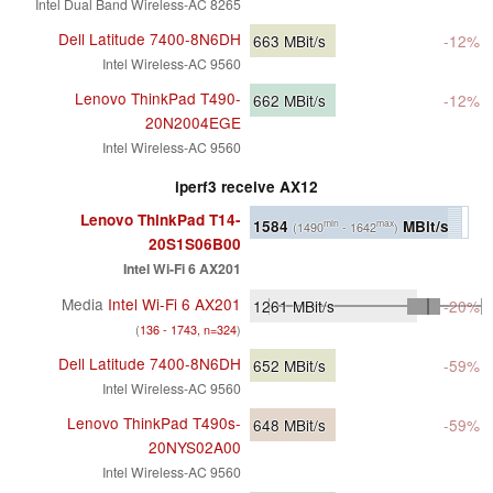
Intel Dual Band Wireless-AC 8265
Dell Latitude 7400-8N6DH
663
MBit/s
-12%
Intel Wireless-AC 9560
Lenovo ThinkPad T490-
662
MBit/s
-12%
20N2004EGE
Intel Wireless-AC 9560
iperf3 receive AX12
Lenovo ThinkPad T14-
1584
MBit/s
min
max
(1490
- 1642
)
20S1S06B00
Intel Wi-Fi 6 AX201
Media
Intel Wi-Fi 6 AX201
1261
MBit/s
-20%
(
136 - 1743, n=324
)
Dell Latitude 7400-8N6DH
652
MBit/s
-59%
Intel Wireless-AC 9560
Lenovo ThinkPad T490s-
648
MBit/s
-59%
20NYS02A00
Intel Wireless-AC 9560