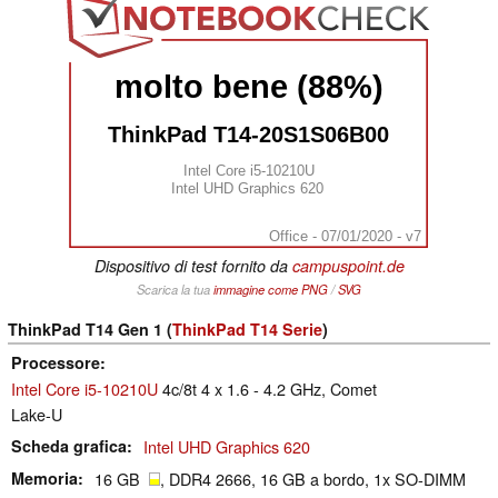
molto bene (88%)
ThinkPad T14-20S1S06B00
Intel Core i5-10210U
Intel UHD Graphics 620
Office - 07/01/2020 - v7
Dispositivo di test fornito da
campuspoint.de
Scarica la tua
immagine come
PNG
/
SVG
ThinkPad T14 Gen 1 (
ThinkPad T14 Serie
)
Processore
Intel Core i5-10210U
4c/8t 4 x 1.6 - 4.2 GHz, Comet
Lake-U
Scheda grafica
Intel UHD Graphics 620
Memoria
16 GB
, DDR4 2666, 16 GB a bordo, 1x SO-DIMM