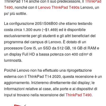
ThinkPad T14 anche con il suo predecessore, il
ThinkPad
T490
, nonché con il
Lenovo ThinkPad T490s
Lenovo, un
po' più sottile.
La configurazione 20S1S06B00 che stiamo testando
costa circa 1.300 euro (~$1.469) ed è disponibile
esclusivamente per gli studenti e gli altri beneficiari del
programma del campus di Lenovo. È dotato di un
processore Core i5, un SSD da 512 GB, 16 GB di RAM e
un display Full HD a bassa potenza con 400 cd/m² di
luminosità.
Poiché Lenovo non ha effettuato una riprogettazione
esterna con il ThinkPad T14 2020, questa recensione è un
aggiornamento. Inizieremo direttamente dal display; le
informazioni relative al case, alle porte e ai dispositivi di
input si trovano nella recensione del
ThinkPad T490
.