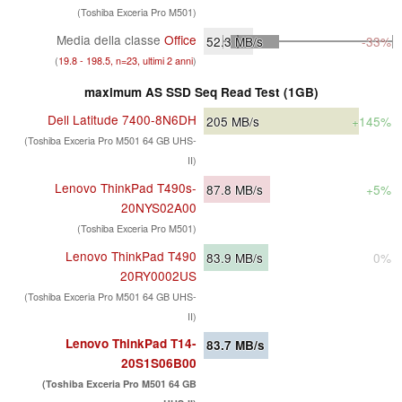
(Toshiba Exceria Pro M501)
Media della classe
Office
52.3
MB/s
-33%
(
19.8 - 198.5, n=23, ultimi 2 anni
)
maximum AS SSD Seq Read Test (1GB)
Dell Latitude 7400-8N6DH
205
MB/s
+145%
(Toshiba Exceria Pro M501 64 GB UHS-
II)
Lenovo ThinkPad T490s-
87.8
MB/s
+5%
20NYS02A00
(Toshiba Exceria Pro M501)
Lenovo ThinkPad T490
83.9
MB/s
0%
20RY0002US
(Toshiba Exceria Pro M501 64 GB UHS-
II)
Lenovo ThinkPad T14-
83.7
MB/s
20S1S06B00
(Toshiba Exceria Pro M501 64 GB