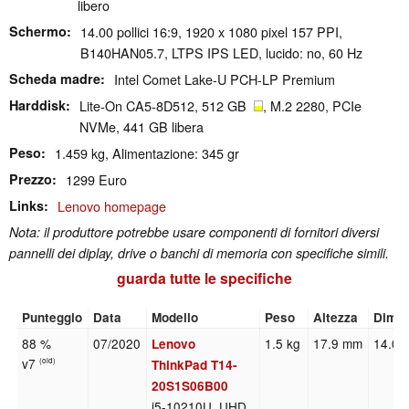
libero
Schermo
14.00 pollici 16:9, 1920 x 1080 pixel 157 PPI,
B140HAN05.7, LTPS IPS LED, lucido: no, 60 Hz
Scheda madre
Intel Comet Lake-U PCH-LP Premium
Harddisk
Lite-On CA5-8D512, 512 GB
, M.2 2280, PCIe
NVMe, 441 GB libera
Peso
1.459 kg, Alimentazione: 345 gr
Prezzo
1299 Euro
Links
Lenovo homepage
Nota: il produttore potrebbe usare componenti di fornitori diversi
pannelli dei diplay, drive o banchi di memoria con specifiche simili.
guarda tutte le specifiche
Punteggio
Data
Modello
Peso
Altezza
Dime
88 %
07/2020
1.5 kg
17.9 mm
14.00
Lenovo
v7
(old)
ThinkPad T14-
20S1S06B00
i5-10210U, UHD