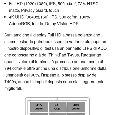
Full HD (1920x1080), IPS, 500 cd/m², 72% NTSC,
matto, Privacy Guard, touch
4K UHD (3840x2160), IPS, 500 cd/m², 100%
AdobeRGB, lucido, Dolby Vision HDR
Stimiamo che il display Full HD a bassa potenza che
stiamo testando potrebbe essere la variante più popolare.
Il nostro dispositivo di test usa un pannello LTPS di AUO,
che conosciamo già dal ThinkPad T490s. Raggiunge
quasi il valore di luminosità promesso ad una media di
394 cd/m² e offre anche una distribuzione uniforme della
luminosità del 90%. Rispetto allo stesso display del
T490s, anche i tempi di risposta sono stati leggermente
migliorati.
415
415
409
cd/m²
cd/m²
cd/m²