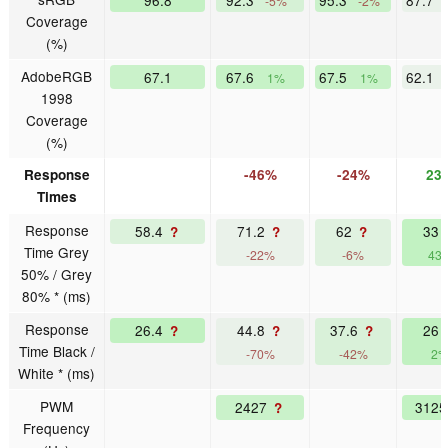
96.8
92.3
95.3
87.7
-5%
-2%
Coverage
(%)
AdobeRGB
67.1
67.6
67.5
62.1
1%
1%
1998
Coverage
(%)
Response
-46%
-24%
23
Times
Response
58.4
71.2
62
33
?
?
?
Time Grey
-22%
-6%
43
50% / Grey
80% * (ms)
Response
26.4
44.8
37.6
26
?
?
?
Time Black /
-70%
-42%
2
White * (ms)
PWM
2427
312
?
Frequency