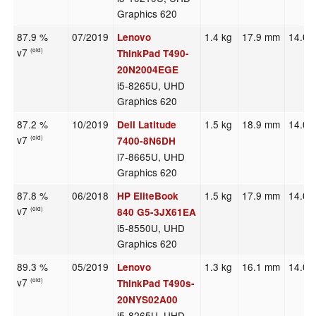
Graphics 620
87.9 %
07/2019
1.4 kg
17.9 mm
14.00
Lenovo
v7
(old)
ThinkPad T490-
20N2004EGE
i5-8265U, UHD
Graphics 620
87.2 %
10/2019
1.5 kg
18.9 mm
14.00
Dell Latitude
v7
(old)
7400-8N6DH
i7-8665U, UHD
Graphics 620
87.8 %
06/2018
1.5 kg
17.9 mm
14.00
HP EliteBook
v7
(old)
840 G5-3JX61EA
i5-8550U, UHD
Graphics 620
89.3 %
05/2019
1.3 kg
16.1 mm
14.00
Lenovo
v7
(old)
ThinkPad T490s-
20NYS02A00
i5-8265U, UHD