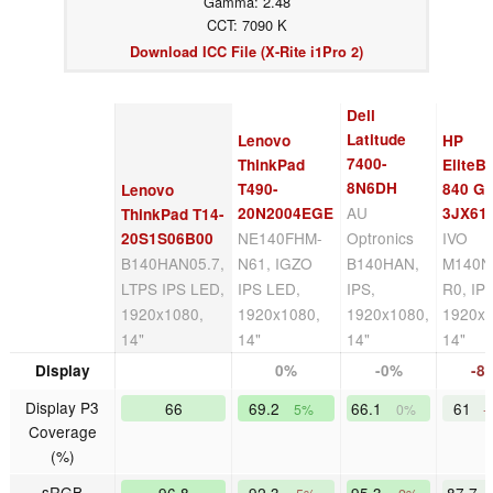
Gamma: 2.48
CCT: 7090 K
Download ICC File (X-Rite i1Pro 2)
Dell
Latitude
Lenovo
HP
7400-
ThinkPad
EliteB
8N6DH
T490-
840 G5
Lenovo
AU
20N2004EGE
3JX61
ThinkPad T14-
NE140FHM-
Optronics
IVO
20S1S06B00
B140HAN05.7,
N61, IGZO
B140HAN,
M140N
LTPS IPS LED,
IPS LED,
IPS,
R0, IPS
1920x1080,
1920x1080,
1920x1080,
1920x1
14"
14"
14"
14"
Display
0%
-0%
-8
Display P3
66
69.2
66.1
61
5%
0%
-
Coverage
(%)
sRGB