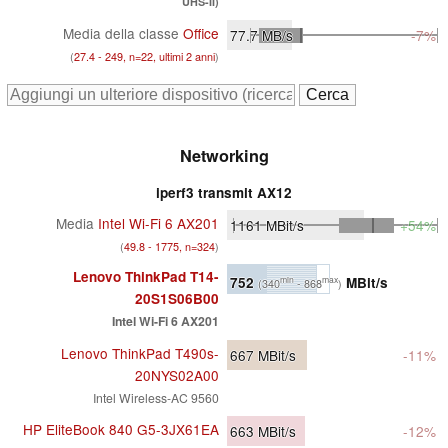
UHS-II)
Media della classe
Office
77.7
MB/s
-7%
(
27.4 - 249, n=22, ultimi 2 anni
)
Networking
iperf3 transmit AX12
Media
Intel Wi-Fi 6 AX201
1161
MBit/s
+54%
(
49.8 - 1775, n=324
)
Lenovo ThinkPad T14-
752
MBit/s
min
max
(340
- 868
)
20S1S06B00
Intel Wi-Fi 6 AX201
Lenovo ThinkPad T490s-
667
MBit/s
-11%
20NYS02A00
Intel Wireless-AC 9560
HP EliteBook 840 G5-3JX61EA
663
MBit/s
-12%