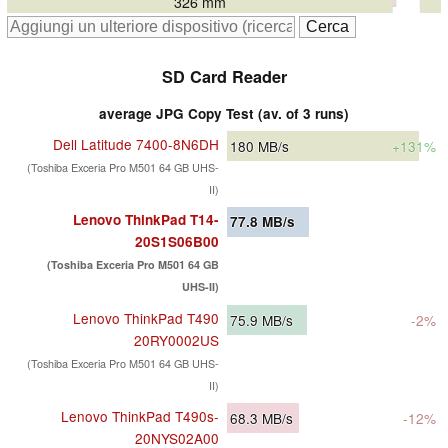
326 mm
SD Card Reader
average JPG Copy Test (av. of 3 runs)
Dell Latitude 7400-8N6DH
180
MB/s
+131%
(Toshiba Exceria Pro M501 64 GB UHS-
II)
Lenovo ThinkPad T14-
77.8
MB/s
20S1S06B00
(Toshiba Exceria Pro M501 64 GB
UHS-II)
Lenovo ThinkPad T490
75.9
MB/s
-2%
20RY0002US
(Toshiba Exceria Pro M501 64 GB UHS-
II)
Lenovo ThinkPad T490s-
68.3
MB/s
-12%
20NYS02A00