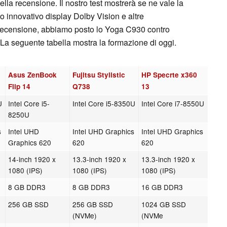
lla recensione. Il nostro test mostrerà se ne vale la
o innovativo display Dolby Vision e altre
a recensione, abbiamo posto lo Yoga C930 contro
i. La seguente tabella mostra la formazione di oggi.
Asus ZenBook
Fujitsu Stylistic
HP Specrte x360
Flip 14
Q738
13
U
Intel Core i5-
Intel Core i5-8350U
Intel Core i7-8550U
8250U
s
Intel UHD
Intel UHD Graphics
Intel UHD Graphics
Graphics 620
620
620
14-inch 1920 x
13.3-inch 1920 x
13.3-inch 1920 x
1080 (IPS)
1080 (IPS)
1080 (IPS)
8 GB DDR3
8 GB DDR3
16 GB DDR3
256 GB SSD
256 GB SSD
1024 GB SSD
(NVMe)
(NVMe