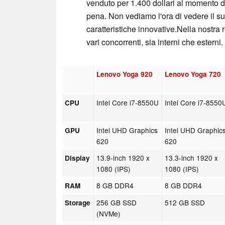
venduto per 1.400 dollari al momento de
pena. Non vediamo l'ora di vedere il su
caratteristiche innovative.Nella nostr
vari concorrenti, sia interni che estern
Lenovo Yoga 920
Lenovo Yoga 720
Intel Core i7-8550U
Intel Core i7-8550
CPU
Intel UHD Graphics
Intel UHD Graphic
GPU
620
620
13.9-inch 1920 x
13.3-inch 1920 x
Display
1080 (IPS)
1080 (IPS)
8 GB DDR4
8 GB DDR4
RAM
256 GB SSD
512 GB SSD
Storage
(NVMe)