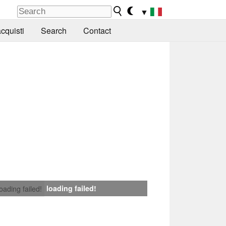
▼
cquisti
Search
Contact
loading failed!
loading failed!