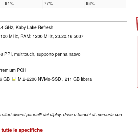
84%
77%
88%
 3.4 GHz, Kaby Lake Refresh
 1100 MHz, RAM: 1200 MHz, 23.20.16.5037
158 PPI, multitouch, supporto penna nativo,
 Premium PCH
56 GB
, M.2-2280 NVMe-SSD , 211 GB libera
nitori diversi pannelli dei diplay, drive o banchi di memoria con
tutte le specifiche