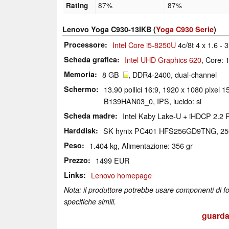
87%
87%
Rating
Lenovo Yoga C930-13IKB (
Yoga C930 Serie
)
Processore
Intel Core i5-8250U
4c/8t 4 x 1.6 -
Scheda grafica
Intel UHD Graphics 620
, Core:
Memoria
8 GB
, DDR4-2400, dual-channel
Schermo
13.90 pollici 16:9, 1920 x 1080 pixel 
B139HAN03_0, IPS, lucido: si
Scheda madre
Intel Kaby Lake-U + iHDCP 2.2
Harddisk
SK hynix PC401 HFS256GD9TNG, 2
Peso
1.404 kg, Alimentazione: 356 gr
Prezzo
1499 EUR
Links
Lenovo homepage
Nota: il produttore potrebbe usare componenti di for
specifiche simili.
guarda 