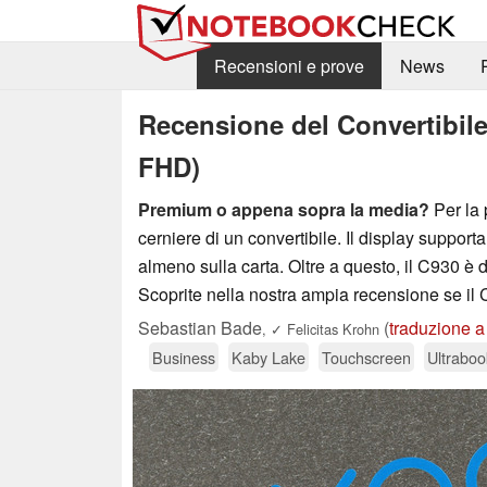
Recensioni e prove
News
Recensione del Convertibil
FHD)
Premium o appena sopra la media?
Per la 
cerniere di un convertibile. Il display support
almeno sulla carta. Oltre a questo, il C930 è 
Scoprite nella nostra ampia recensione se il 
Sebastian Bade
(
traduzione a
,
✓
Felicitas Krohn
Business
Kaby Lake
Touchscreen
Ultraboo