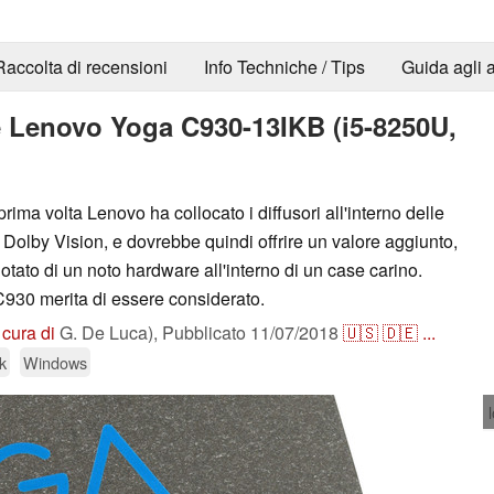
Raccolta di recensioni
Info Techniche / Tips
Guida agli a
e Lenovo Yoga C930-13IKB (i5-8250U,
prima volta Lenovo ha collocato i diffusori all'interno delle
a Dolby Vision, e dovrebbe quindi offrire un valore aggiunto,
dotato di un noto hardware all'interno di un case carino.
C930 merita di essere considerato.
 cura di
G. De Luca),
Pubblicato
11/07/2018
🇺🇸
🇩🇪
...
k
Windows