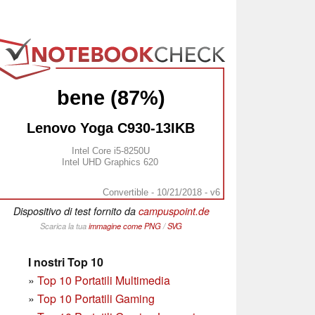
bene (87%)
Lenovo Yoga C930-13IKB
Intel Core i5-8250U
Intel UHD Graphics 620
Convertible - 10/21/2018 - v6
Dispositivo di test fornito da
campuspoint.de
Scarica la tua
immagine come
PNG
/
SVG
I nostri Top 10
»
Top 10 Portatili Multimedia
»
Top 10 Portatili Gaming