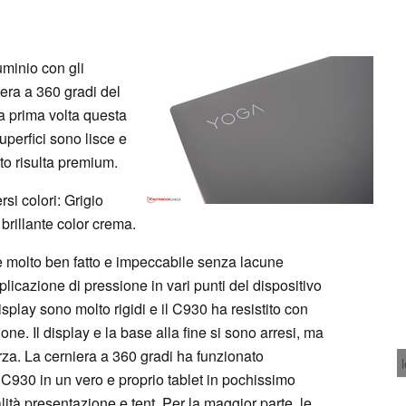
uminio con gli
niera a 360 gradi del
a prima volta questa
superfici sono lisce e
to risulta premium.
si colori: Grigio
brillante color crema.
o è molto ben fatto e impeccabile senza lacune
plicazione di pressione in vari punti del dispositivo
splay sono molto rigidi e il C930 ha resistito con
one. Il display e la base alla fine si sono arresi, ma
orza. La cerniera a 360 gradi ha funzionato
 C930 in un vero e proprio tablet in pochissimo
tà presentazione e tent. Per la maggior parte, le