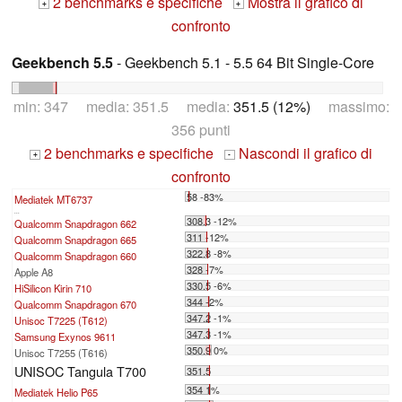
2 benchmarks e specifiche
Mostra il grafico di
+
+
confronto
Geekbench 5.5
- Geekbench 5.1 - 5.5 64 Bit Single-Core
min: 347 media: 351.5 media:
351.5 (12%)
massimo:
356 punti
2 benchmarks e specifiche
Nascondi il grafico di
+
-
confronto
58 -83%
Mediatek MT6737
...
308.3 -12%
Qualcomm Snapdragon 662
311 -12%
Qualcomm Snapdragon 665
322.8 -8%
Qualcomm Snapdragon 660
328 -7%
Apple A8
330.5 -6%
HiSilicon Kirin 710
344 -2%
Qualcomm Snapdragon 670
347.2 -1%
Unisoc T7225 (T612)
347.3 -1%
Samsung Exynos 9611
350.9 0%
Unisoc T7255 (T616)
UNISOC Tangula T700
351.5
354 1%
Mediatek Helio P65