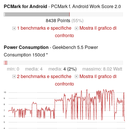
PCMark for Android
- PCMark f. Android Work Score 2.0
8438 Points
(55%)
1 benchmarks e specifiche
Mostra il grafico di
+
+
confronto
Power Consumption
- Geekbench 5.5 Power
Consumption 150cd *
min: 0 media: 4 media:
4 (2%)
massimo: 8.02 Watt
2 benchmarks e specifiche
Mostra il grafico di
+
+
confronto
10
9
8
7
6
5
4