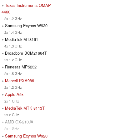
»
Texas Instruments OMAP
4460
2x 1.2 GHz
» Samsung Exynos W930
2x 1.4 GHz
» MediaTek MT8161
4x 1.3 GHz
» Broadcom BCM21664T
2x 1.2 GHz
» Renesas MP5232
2x 1.5 GHz
»
Marvell PXA986
2x 1.2 GHz
»
Apple A5x
2x 1 GHz
»
MediaTek MTK 8113T
2x 2 GHz
» AMD GX-210JA
2x 1 GHz
»
Samsung Exynos W920