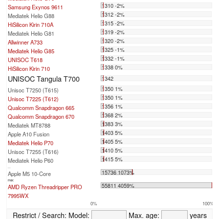
1310 -2%
Samsung Exynos 9611
1312 -2%
Mediatek Helio G88
1315 -2%
HiSilicon Kirin 710A
1319 -2%
Mediatek Helio G81
1320 -2%
Allwinner A733
1325 -1%
Mediatek Helio G85
1332 -1%
UNISOC T618
1338 0%
HiSilicon Kirin 710
UNISOC Tangula T700
1342
1350 1%
Unisoc T7250 (T615)
1350 1%
Unisoc T7225 (T612)
1356 1%
Qualcomm Snapdragon 665
1368 2%
Qualcomm Snapdragon 670
1383 3%
Mediatek MT8788
1403 5%
Apple A10 Fusion
1405 5%
Mediatek Helio P70
1410 5%
Unisoc T7255 (T616)
1415 5%
Mediatek Helio P60
...
15736 1073%
Apple M5 10-Core
max:
55811 4059%
AMD Ryzen Threadripper PRO
7995WX
0%
100%
Restrict / Search:
Model:
Max. age:
years