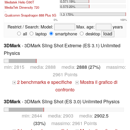
0.571 19%
Mediatek Helio G90T
0.575 20%
MediaTek Dimensity 720
...
1.3 170%
Qualcomm Snapdragon 888 Plus 5G
0%
100%
Restrict / Search:
Model:
Max. age:
years
all
laptop
smartphone
desktop
3DMark
- 3DMark Sling Shot Extreme (ES 3.1) Unlimited
Physics
min: 2815 media: 2888 media:
2888 (27%)
massimo:
2961 Points
2 benchmarks e specifiche
Mostra il grafico di
+
+
confronto
3DMark
- 3DMark Sling Shot (ES 3.0) Unlimited Physics
min: 2844 media: 2903 media:
2902.5
(33%)
massimo: 2961 Points