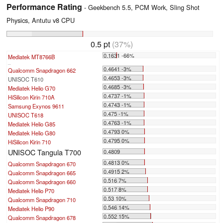
Performance Rating
- Geekbench 5.5, PCM Work, Sling Shot
Physics, Antutu v8 CPU
0.5 pt
(37%)
0.1631 -66%
Mediatek MT8766B
...
0.4641 -3%
Qualcomm Snapdragon 662
0.4653 -3%
UNISOC T610
0.4685 -3%
Mediatek Helio G70
0.4737 -1%
HiSilicon Kirin 710A
0.4743 -1%
Samsung Exynos 9611
0.475 -1%
UNISOC T618
0.4763 -1%
Mediatek Helio G85
0.4793 0%
Mediatek Helio G80
0.4795 0%
HiSilicon Kirin 710
UNISOC Tangula T700
0.4809
0.4813 0%
Qualcomm Snapdragon 670
0.4915 2%
Qualcomm Snapdragon 665
0.516 7%
Qualcomm Snapdragon 660
0.517 8%
Mediatek Helio P70
0.53 10%
Qualcomm Snapdragon 710
0.546 14%
Mediatek Helio P90
0.552 15%
Qualcomm Snapdragon 678