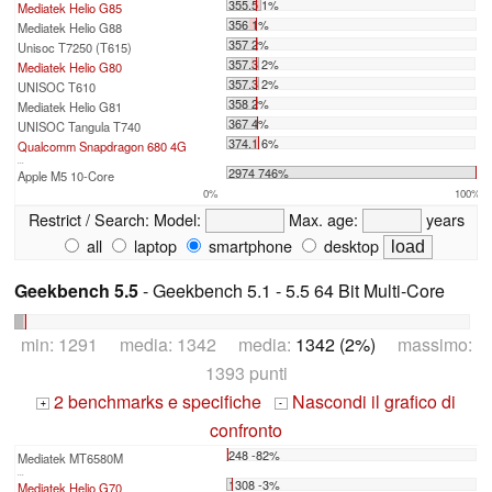
355.5 1%
Mediatek Helio G85
356 1%
Mediatek Helio G88
357 2%
Unisoc T7250 (T615)
357.3 2%
Mediatek Helio G80
357.3 2%
UNISOC T610
358 2%
Mediatek Helio G81
367 4%
UNISOC Tangula T740
374.1 6%
Qualcomm Snapdragon 680 4G
...
2974 746%
Apple M5 10-Core
0%
100%
Restrict / Search:
Model:
Max. age:
years
all
laptop
smartphone
desktop
Geekbench 5.5
- Geekbench 5.1 - 5.5 64 Bit Multi-Core
min: 1291 media: 1342 media:
1342 (2%)
massimo:
1393 punti
2 benchmarks e specifiche
Nascondi il grafico di
+
-
confronto
248 -82%
Mediatek MT6580M
...
1308 -3%
Mediatek Helio G70