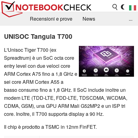
Recensioni e prove
News
...
Raccolta di recensioni
Info Techniche / Tips
UNISOC Tangula T700
Guida agli acquisti
Search
Contact
L'Unisoc Tiger T700 (ex
Spreadtrum) è un SoC octa core
entry level con due veloci core
ARM Cortex A75 fino a 1,8 GHz e
sei core ARM Cortex A55 a
basso consumo fino a 1,8 GHz. Il SoC include inoltre un
modem LTE (TDD-LTE, FDD-LTE, TDSCDMA, WCDMA,
CDMA, GSM), una GPU ARM Mali G52MP2 e un ISP tri
core. Inoltre, il T700 supporta display a 90 Hz.
Il chip è prodotto a TSMC in 12nm FinFET.