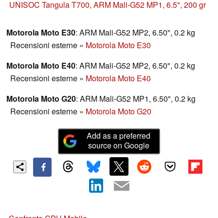
di fascia media economico per tutti?
UNISOC Tangula T700, ARM Mali-G52 MP1, 6.5", 200 gr
Motorola Moto E30
: ARM Mali-G52 MP2, 6.50", 0.2 kg
Recensioni esterne
»
Motorola Moto E30
Motorola Moto E40
: ARM Mali-G52 MP2, 6.50", 0.2 kg
Recensioni esterne
»
Motorola Moto E40
Motorola Moto G20
: ARM Mali-G52 MP1, 6.50", 0.2 kg
Recensioni esterne
»
Motorola Moto G20
Add as a preferred
source on Google