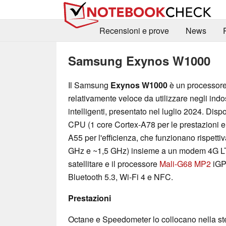
Recensioni e prove
News
Samsung Exynos W1000
Il Samsung
Exynos W1000
è un processor
relativamente veloce da utilizzare negli indo
intelligenti, presentato nel luglio 2024. Disp
CPU (1 core Cortex-A78 per le prestazioni e
A55 per l'efficienza, che funzionano rispett
GHz e ~1,5 GHz) insieme a un modem 4G LT
satellitare e il processore
Mali-G68 MP2
iGP
Bluetooth 5.3, Wi-Fi 4 e NFC.
Prestazioni
Octane e Speedometer lo collocano nella stes