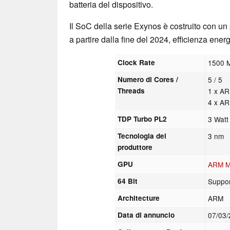
batteria del dispositivo.
Il SoC della serie Exynos è costruito con u
a partire dalla fine del 2024, efficienza energ
Clock Rate
1500 
Numero di Cores /
5 / 5
Threads
1 x A
4 x A
TDP Turbo PL2
3 Watt
Tecnologia del
3 nm
produttore
GPU
ARM M
64 Bit
Suppor
Architecture
ARM
Data di annuncio
07/03