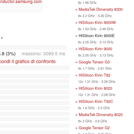
onductor.samsung.com
8x 1.95 GHz
»
MediaTek Dimensity 8300
8x 2.2 GHz - 3.35 GHz
»
HiSilicon Kirin 9000W
8x 1.53 GHz - 2.49 GHz
» HiSilicon Kirin 9000E
 *
8x 2.05 GHz - 3.13 GHz
»
HiSilicon Kirin 9000
.8 (3%)
massimo: 3089.5 ms
8x 2.05 GHz - 3.13 GHz
ndi il grafico di confronto
»
Google Tensor G3
9x 1.7 GHz - 2.91 GHz
»
HiSilicon Kirin T82
12x 1.31 GHz - 2.29 GHz
»
HiSilicon Kirin 8020
12x 1.31 GHz - 2.28 GHz
»
HiSilicon Kirin T92C
9x 1.6 GHz - 2.3 GHz
»
MediaTek Dimensity 8020
8x 2 GHz - 2.6 GHz
»
Google Tensor G2
8x 1.8 GHz - 2.85 GHz