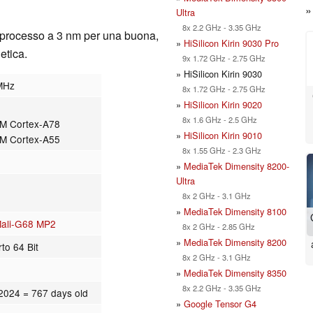
Ultra
8x 2.2 GHz - 3.35 GHz
n processo a 3 nm per una buona,
»
HiSilicon Kirin 9030 Pro
etica.
9x 1.72 GHz - 2.75 GHz
» HiSilicon Kirin 9030
MHz
8x 1.72 GHz - 2.75 GHz
»
HiSilicon Kirin 9020
8x 1.6 GHz - 2.5 GHz
RM Cortex-A78
»
HiSilicon Kirin 9010
RM Cortex-A55
8x 1.55 GHz - 2.3 GHz
»
MediaTek Dimensity 8200-
Ultra
8x 2 GHz - 3.1 GHz
»
MediaTek Dimensity 8100
ali-G68 MP2
8x 2 GHz - 2.85 GHz
»
MediaTek Dimensity 8200
to 64 Bit
8x 2 GHz - 3.1 GHz
»
MediaTek Dimensity 8350
8x 2.2 GHz - 3.35 GHz
/2024
= 767 days old
»
Google Tensor G4