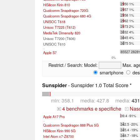
2950 1%
HiSilicon Kirin 810
2957 1%
Qualcomm Snapdragon 720G
2958 1%
Qualcomm Snapdragon 680 4G
2962 1%
UNISOC T618
2973 2%
Unisoc T7225 (T612)
3032 4%
MediaTek Dimensity 820
3045 4%
Unisoc T7200 (T606)
3075 5%
UNISOC T610
...
85527 2828
Apple S7
0%
Restrict / Search:
Model:
Max. ag
smartphone
des
Sunspider
- Sunspider 1.0 Total Score *
min: 358.1 media: 427.8 media:
431
4 benchmarks e specifiche
Nasco
+
-
39.4 -91%
Apple A17 Pro
...
342.5 -20%
Qualcomm Snapdragon 888 Plus 5G
345.4 -19%
HiSilicon Kirin 990 5G
348.7 -18%
Intel Atom x7-Z8700