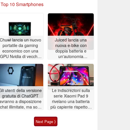
»
Top 10 Smartphones
Chuwi lancia un nuovo
Juiced lancia una
portatile da gaming
nuova e-bike con
economico con una
doppia batteria e
GPU Nvidia di vecchia
un'autonomia
generazione
impressionante di 200
km
Gli utenti della versione
Le indiscrezioni sulla
gratuita di ChatGPT
serie Xiaomi Pad 9
avranno a disposizione
rivelano una batteria
chat illimitate, ma solo
più capiente rispetto a
a partire dalla
quella dell’iPad Pro
prossima settimana
Next Page ⟩