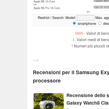
142824 993
Apple M5 10-Core
max:
153175 107
Apple M5 Pro 18-Core
0%
Restrict / Search:
Model:
Max. ag
smartphone
des
- Valori di be
- Valori medi di be
* Numeri più piccoli 
v1.35
Recensioni per il Samsung E
processore
Recensione dello
Galaxy Watch8 Clas