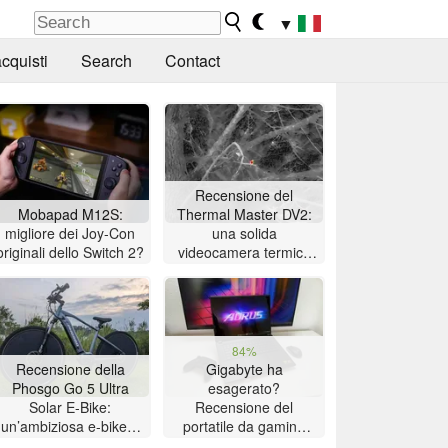
▼
cquisti
Search
Contact
Recensione del
Mobapad M12S:
Thermal Master DV2:
migliore dei Joy-Con
una solida
originali dello Switch 2?
videocamera termica
per il birdwatching con
touchscreen da 5
pollici
84%
Recensione della
Gigabyte ha
Phosgo Go 5 Ultra
esagerato?
Solar E-Bike:
Recensione del
un’ambiziosa e-bike a
portatile da gaming
energia solare con
Aorus Master 16 con