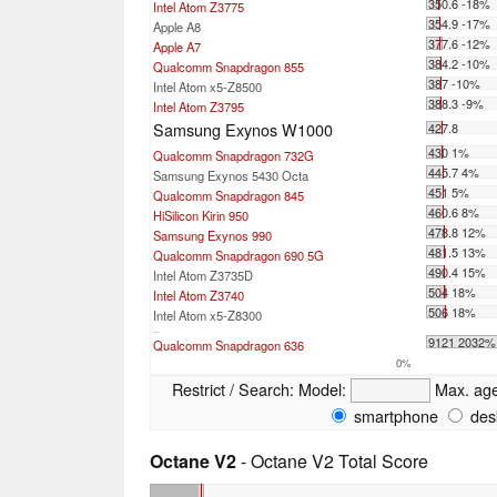
350.6 -18%
Intel Atom Z3775
354.9 -17%
Apple A8
377.6 -12%
Apple A7
384.2 -10%
Qualcomm Snapdragon 855
387 -10%
Intel Atom x5-Z8500
388.3 -9%
Intel Atom Z3795
Samsung Exynos W1000
427.8
430 1%
Qualcomm Snapdragon 732G
445.7 4%
Samsung Exynos 5430 Octa
451 5%
Qualcomm Snapdragon 845
460.6 8%
HiSilicon Kirin 950
478.8 12%
Samsung Exynos 990
481.5 13%
Qualcomm Snapdragon 690 5G
490.4 15%
Intel Atom Z3735D
504 18%
Intel Atom Z3740
506 18%
Intel Atom x5-Z8300
...
9121 2032%
Qualcomm Snapdragon 636
0%
Restrict / Search:
Model:
Max. ag
smartphone
des
Octane V2
- Octane V2 Total Score