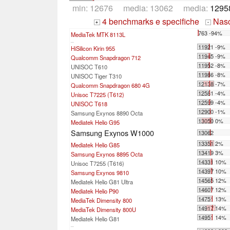
min: 12676 media: 13062 media:
1295
4 benchmarks e specifiche
Nasco
+
-
763 -94%
MediaTek MTK 8113L
...
11921 -9%
HiSilicon Kirin 955
11945 -9%
Qualcomm Snapdragon 712
11952 -8%
UNISOC T610
11986 -8%
UNISOC Tiger T310
12138 -7%
Qualcomm Snapdragon 680 4G
12581 -4%
Unisoc T7225 (T612)
12599 -4%
UNISOC T618
12900 -1%
Samsung Exynos 8890 Octa
13050 0%
Mediatek Helio G95
Samsung Exynos W1000
13062
13351 2%
Mediatek Helio G85
13419 3%
Samsung Exynos 8895 Octa
14331 10%
Unisoc T7255 (T616)
14397 10%
Samsung Exynos 9810
14565 12%
Mediatek Helio G81 Ultra
14607 12%
Mediatek Helio P90
14751 13%
MediaTek Dimensity 800
14917 14%
MediaTek Dimensity 800U
14951 14%
Mediatek Helio G81
...