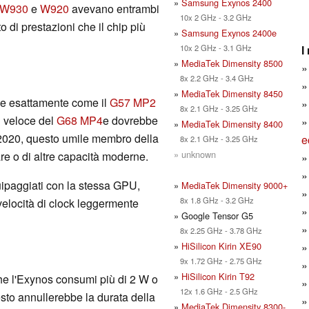
»
Samsung Exynos 2400
 W930
e
W920
avevano entrambi
10x 2 GHz - 3.2 GHz
to di prestazioni che il chip più
»
Samsung Exynos 2400e
I
10x 2 GHz - 3.1 GHz
»
MediaTek Dimensity 8500
8x 2.2 GHz - 3.4 GHz
»
MediaTek Dimensity 8450
ce esattamente come il
G57 MP2
8x 2.1 GHz - 3.25 GHz
ù veloce del
G68 MP4
e dovrebbe
»
MediaTek Dimensity 8400
2020, questo umile membro della
e
8x 2.1 GHz - 3.25 GHz
» unknown
re o di altre capacità moderne.
ipaggiati con la stessa GPU,
»
MediaTek Dimensity 9000+
8x 1.8 GHz - 3.2 GHz
elocità di clock leggermente
» Google Tensor G5
8x 2.25 GHz - 3.78 GHz
»
HiSilicon Kirin XE90
9x 1.72 GHz - 2.75 GHz
»
HiSilicon Kirin T92
e l'Exynos consumi più di 2 W o
12x 1.6 GHz - 2.5 GHz
to annullerebbe la durata della
»
MediaTek Dimensity 8300-