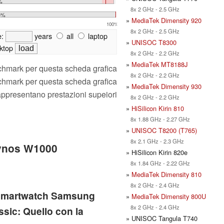
%
8x 2 GHz - 2.5 GHz
3%
»
MediaTek Dimensity 920
100%
8x 2 GHz - 2.5 GHz
e:
years
all
laptop
»
UNISOC T8300
ktop
8x 2 GHz - 2.2 GHz
»
MediaTek MT8188J
nchmark per questa scheda grafica
8x 2 GHz - 2.2 GHz
nchmark per questa scheda grafica
»
MediaTek Dimensity 930
rappresentano prestazioni supeiori
8x 2 GHz - 2.2 GHz
»
HiSilicon Kirin 810
8x 1.88 GHz - 2.27 GHz
»
UNISOC T8200 (T765)
8x 2.1 GHz - 2.3 GHz
xynos W1000
» HiSilicon Kirin 820e
8x 1.84 GHz - 2.22 GHz
»
MediaTek Dimensity 810
8x 2 GHz - 2.4 GHz
 smartwatch Samsung
»
MediaTek Dimensity 800U
8x 2 GHz - 2.4 GHz
sic: Quello con la
» UNISOC Tangula T740