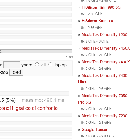
»
HiSilicon Kirin 990 5G
8x - 2.86 GHz
»
HiSilicon Kirin 990
8x - 2.86 GHz
»
MediaTek Dimensity 1200
8x 2 GHz - 3 GHz
»
MediaTek Dimensity 7450X
%
8x 2 GHz - 2.6 GHz
100%
»
MediaTek Dimensity 7400X
e:
years
all
laptop
8x 2 GHz - 2.6 GHz
ktop
»
MediaTek Dimensity 7400-
Ultra
8x 2 GHz - 2.6 GHz
»
MediaTek Dimensity 7350
.5 (5%)
massimo: 490.1 ms
Pro 5G
ndi il grafico di confronto
8x 2 GHz - 2.8 GHz
»
MediaTek Dimensity 7200
8x 2 GHz - 2.8 GHz
»
Google Tensor
8x 1.8 GHz - 2.8 GHz