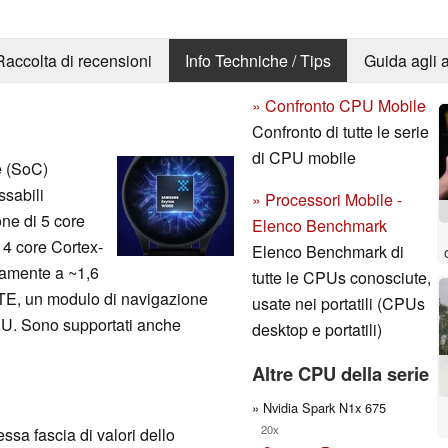
Raccolta di recensioni
Info Techniche / Tips
Guida agli a
» Confronto CPU Mobile
Confronto di tutte le serie
di CPU mobile
e (SoC)
ssabili
» Processori Mobile -
one di 5 core
Elenco Benchmark
 4 core Cortex-
Elenco Benchmark di
ivamente a ~1,6
tutte le CPUs conosciute,
E, un modulo di navigazione
usate nei portatili (CPUs
U. Sono supportati anche
desktop e portatili)
Altre CPU della serie
» Nvidia Spark N1x 675
20x
sa fascia di valori dello