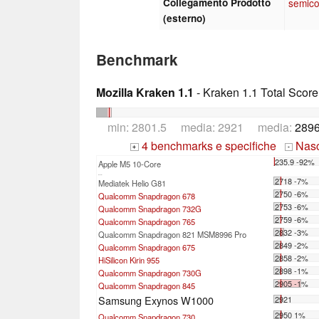
Collegamento Prodotto
semic
(esterno)
Benchmark
Mozilla Kraken 1.1
- Kraken 1.1 Total Score
min: 2801.5 media: 2921 media:
2896
4 benchmarks e specifiche
Nasco
+
-
235.9 -92%
Apple M5 10-Core
...
2718 -7%
Mediatek Helio G81
2750 -6%
Qualcomm Snapdragon 678
2753 -6%
Qualcomm Snapdragon 732G
2759 -6%
Qualcomm Snapdragon 765
2832 -3%
Qualcomm Snapdragon 821 MSM8996 Pro
2849 -2%
Qualcomm Snapdragon 675
2858 -2%
HiSilicon Kirin 955
2898 -1%
Qualcomm Snapdragon 730G
2905 -1%
Qualcomm Snapdragon 845
Samsung Exynos W1000
2921
2950 1%
Qualcomm Snapdragon 730