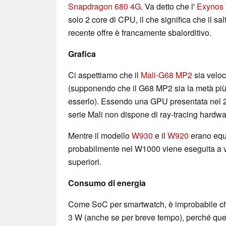
Snapdragon 680 4G
. Va detto che l'
Exynos
solo 2 core di CPU, il che significa che il sal
recente offre è francamente sbalorditivo.
Grafica
Ci aspettiamo che il
Mali-G68 MP2
sia velo
(supponendo che il G68 MP2 sia la metà pi
esserlo). Essendo una GPU presentata nel 
serie Mali non dispone di ray-tracing hardwa
Mentre il modello
W930
e il
W920
erano equ
probabilmente nel W1000 viene eseguita a v
superiori.
Consumo di energia
Come SoC per smartwatch, è improbabile ch
3 W (anche se per breve tempo), perché ques