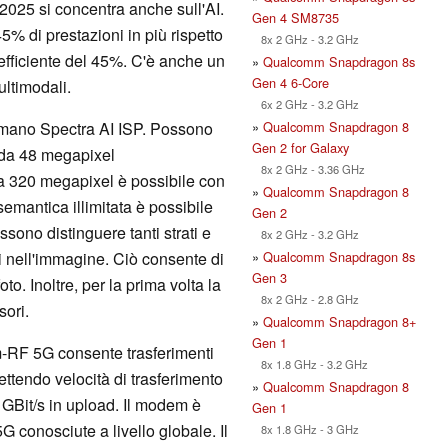
 2025 si concentra anche sull'AI.
Gen 4 SM8735
% di prestazioni in più rispetto
8x 2 GHz - 3.2 GHz
efficiente del 45%. C'è anche un
»
Qualcomm Snapdragon 8s
Gen 4 6-Core
ultimodali.
6x 2 GHz - 3.2 GHz
»
Qualcomm Snapdragon 8
hiamano Spectra AI ISP. Possono
Gen 2 for Galaxy
e da 48 megapixel
8x 2 GHz - 3.36 GHz
a 320 megapixel è possibile con
»
Qualcomm Snapdragon 8
mantica illimitata è possibile
Gen 2
ssono distinguere tanti strati e
8x 2 GHz - 3.2 GHz
»
Qualcomm Snapdragon 8s
ti nell'immagine. Ciò consente di
Gen 3
to. Inoltre, per la prima volta la
8x 2 GHz - 2.8 GHz
ori.
»
Qualcomm Snapdragon 8+
Gen 1
-RF 5G consente trasferimenti
8x 1.8 GHz - 3.2 GHz
endo velocità di trasferimento
»
Qualcomm Snapdragon 8
5 GBit/s in upload. Il modem è
Gen 1
G conosciute a livello globale. Il
8x 1.8 GHz - 3 GHz