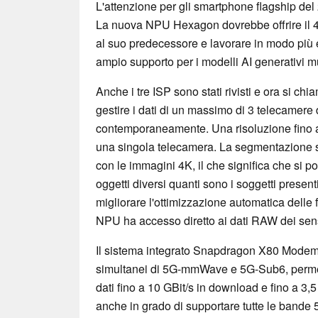
L'attenzione per gli smartphone flagship del
La nuova NPU Hexagon dovrebbe offrire il 45
al suo predecessore e lavorare in modo più 
ampio supporto per i modelli AI generativi m
Anche i tre ISP sono stati rivisti e ora si c
gestire i dati di un massimo di 3 telecamer
contemporaneamente. Una risoluzione fino 
una singola telecamera. La segmentazione se
con le immagini 4K, il che significa che si po
oggetti diversi quanti sono i soggetti presen
migliorare l'ottimizzazione automatica delle fo
NPU ha accesso diretto ai dati RAW dei sens
Il sistema integrato Snapdragon X80 Modem
simultanei di 5G-mmWave e 5G-Sub6, permett
dati fino a 10 GBit/s in download e fino a 3,
anche in grado di supportare tutte le bande 5