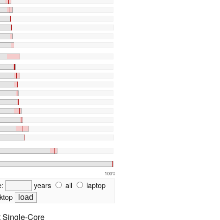
100%
e:
years
all
laptop
ktop
t Single-Core