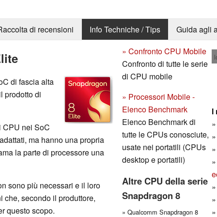
Raccolta di recensioni
Info Techniche / Tips
Guida agli a
» Confronto CPU Mobile
ite
l
Confronto di tutte le serie
di CPU mobile
 di fascia alta
l prodotto di
» Processori Mobile -
Elenco Benchmark
I
Elenco Benchmark di
 di CPU nei SoC
tutte le CPUs conosciute,
dattati, ma hanno una propria
usate nei portatili (CPUs
iama la parte di processore una
desktop e portatili)
e
Altre CPU della serie
non sono più necessari e il loro
Snapdragon 8
i che, secondo il produttore,
per questo scopo.
» Qualcomm Snapdragon 8