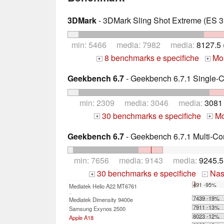
3DMark
- 3DMark Sling Shot Extreme (ES 3.
min: 5466 media: 7982 media:
8127.5
8 benchmarks e specifiche
Mos
+
+
Geekbench 6.7
- Geekbench 6.7.1 Single-
min: 2309 media: 3046 media:
3081
30 benchmarks e specifiche
Mos
+
+
Geekbench 6.7
- Geekbench 6.7.1 Multi-Co
min: 7656 media: 9143 media:
9245.5
30 benchmarks e specifiche
Nasc
+
-
491 -95%
Mediatek Helio A22 MT6761
...
7439 -19%
Mediatek Dimensity 9400e
7911 -13%
Samsung Exynos 2500
8023 -12%
Apple A18