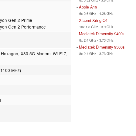
-
Apple A19
6x 2.6 GHz - 4.26 GHz
yon Gen 2 Prime
-
Xiaomi Xring O1
ryon Gen 2 Performance
10x 1.8 GHz - 3.9 GHz
-
Mediatek Dimensity 9400+
8x 2.4 GHz - 3.73 GHz
-
Mediatek Dimensity 9500s
, Hexagon, X80 5G Modem, Wi-Fi 7,
8x 2.4 GHz - 3.73 GHz
- 1100 MHz)
d