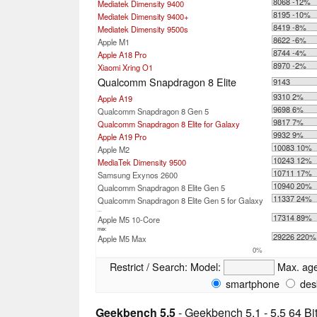
8068 -12%
Mediatek Dimensity 9400
8195 -10%
Mediatek Dimensity 9400+
8419 -8%
Mediatek Dimensity 9500s
8622 -6%
Apple M1
8744 -4%
Apple A18 Pro
8970 -2%
Xiaomi Xring O1
Qualcomm Snapdragon 8 Elite
9143
9310 2%
Apple A19
9698 6%
Qualcomm Snapdragon 8 Gen 5
9817 7%
Qualcomm Snapdragon 8 Elite for Galaxy
9932 9%
Apple A19 Pro
10083 10%
Apple M2
10243 12%
MediaTek Dimensity 9500
10711 17%
Samsung Exynos 2600
10940 20%
Qualcomm Snapdragon 8 Elite Gen 5
11337 24%
Qualcomm Snapdragon 8 Elite Gen 5 for Galaxy
...
17314 89%
Apple M5 10-Core
max:
29226 220%
Apple M5 Max
0%
Restrict / Search:
Model:
Max. ag
smartphone
des
Geekbench 5.5
- Geekbench 5.1 - 5.5 64 Bi