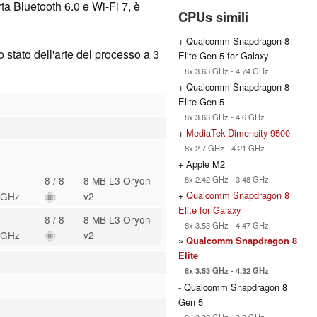
 Bluetooth 6.0 e Wi-Fi 7, è
CPUs simili
+ Qualcomm Snapdragon 8
 stato dell'arte del processo a 3
Elite Gen 5 for Galaxy
8x 3.63 GHz - 4.74 GHz
+ Qualcomm Snapdragon 8
Elite Gen 5
8x 3.63 GHz - 4.6 GHz
+
MediaTek Dimensity 9500
8x 2.7 GHz - 4.21 GHz
+ Apple M2
8x 2.42 GHz - 3.48 GHz
8 / 8
8 MB L3 Oryon
+
Qualcomm Snapdragon 8
7 GHz
v2
Elite for Galaxy
8 / 8
8 MB L3 Oryon
8x 3.53 GHz - 4.47 GHz
2 GHz
v2
»
Qualcomm Snapdragon 8
Elite
8x 3.53 GHz - 4.32 GHz
- Qualcomm Snapdragon 8
Gen 5
8x 3.32 GHz - 3.8 GHz