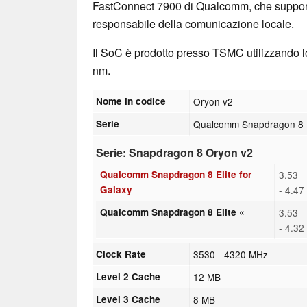
FastConnect 7900 di Qualcomm, che supporta
responsabile della comunicazione locale.
Il SoC è prodotto presso TSMC utilizzando lo
nm.
Nome in codice
Oryon v2
Serie
Qualcomm Snapdragon 8
Serie: Snapdragon 8 Oryon v2
Qualcomm Snapdragon 8 Elite for
3.53
Galaxy
- 4.4
Qualcomm Snapdragon 8 Elite «
3.53
- 4.3
Clock Rate
3530 - 4320 MHz
Level 2 Cache
12 MB
Level 3 Cache
8 MB