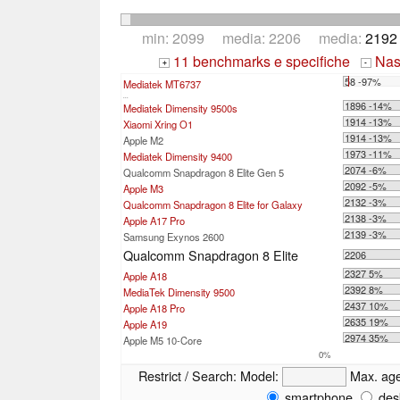
min: 2099 media: 2206 media:
2192
11 benchmarks e specifiche
Nasc
+
-
58 -97%
Mediatek MT6737
...
1896 -14%
Mediatek Dimensity 9500s
1914 -13%
Xiaomi Xring O1
1914 -13%
Apple M2
1973 -11%
Mediatek Dimensity 9400
2074 -6%
Qualcomm Snapdragon 8 Elite Gen 5
2092 -5%
Apple M3
2132 -3%
Qualcomm Snapdragon 8 Elite for Galaxy
2138 -3%
Apple A17 Pro
2139 -3%
Samsung Exynos 2600
Qualcomm Snapdragon 8 Elite
2206
2327 5%
Apple A18
2392 8%
MediaTek Dimensity 9500
2437 10%
Apple A18 Pro
2635 19%
Apple A19
2974 35%
Apple M5 10-Core
0%
Restrict / Search:
Model:
Max. ag
smartphone
des