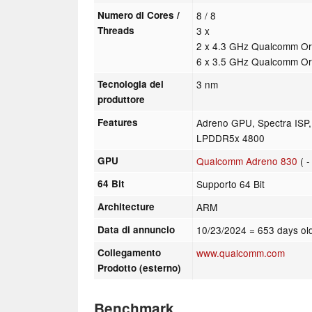
Numero di Cores /
8 / 8
Threads
3 x
2 x 4.3 GHz Qualcomm Or
6 x 3.5 GHz Qualcomm O
Tecnologia del
3 nm
produttore
Features
Adreno GPU, Spectra ISP
LPDDR5x 4800
GPU
Qualcomm Adreno 830
( 
64 Bit
Supporto 64 Bit
Architecture
ARM
Data di annuncio
10/23/2024
= 653 days ol
Collegamento
www.qualcomm.com
Prodotto (esterno)
Benchmark