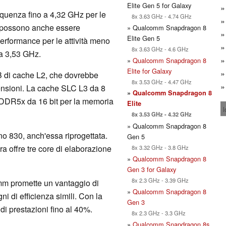
Elite Gen 5 for Galaxy
equenza fino a 4,32 GHz per le
8x 3.63 GHz - 4.74 GHz
 possono anche essere
» Qualcomm Snapdragon 8
Elite Gen 5
erformance per le attività meno
8x 3.63 GHz - 4.6 GHz
a 3,53 GHz.
»
Qualcomm Snapdragon 8
Elite for Galaxy
B di cache L2, che dovrebbe
8x 3.53 GHz - 4.47 GHz
ensioni. La cache SLC L3 da 8
»
Qualcomm Snapdragon 8
PDDR5x da 16 bit per la memoria
Elite
l
8x 3.53 GHz - 4.32 GHz
» Qualcomm Snapdragon 8
 830, anch'essa riprogettata.
Gen 5
ora offre tre core di elaborazione
8x 3.32 GHz - 3.8 GHz
»
Qualcomm Snapdragon 8
Gen 3 for Galaxy
8x 2.3 GHz - 3.39 GHz
mm promette un vantaggio di
»
Qualcomm Snapdragon 8
i di efficienza simili. Con la
Gen 3
i prestazioni fino al 40%.
8x 2.3 GHz - 3.3 GHz
»
Qualcomm Snapdragon 8s