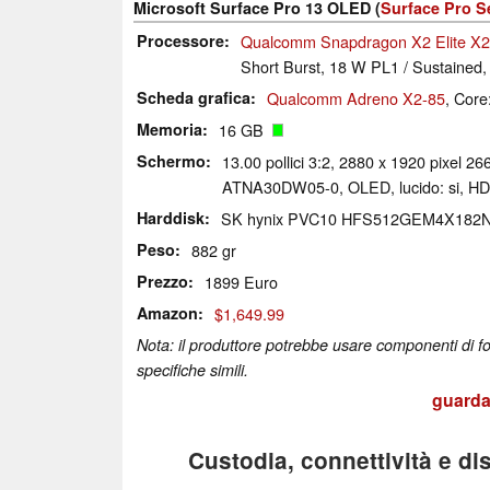
Microsoft Surface Pro 13 OLED (
Surface Pro S
Processore
Qualcomm Snapdragon X2 Elite X
Short Burst, 18 W PL1 / Sustained,
Scheda grafica
Qualcomm Adreno X2-85
, Cor
Memoria
16 GB
Schermo
13.00 pollici 3:2, 2880 x 1920 pixel 26
ATNA30DW05-0, OLED, lucido: si, HD
Harddisk
SK hynix PVC10 HFS512GEM4X182
Peso
882 gr
Prezzo
1899 Euro
Amazon
$1,649.99
Nota: il produttore potrebbe usare componenti di for
specifiche simili.
guarda 
Custodia, connettività e dis