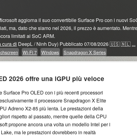
icrosoft aggiorna il suo convertibile Surface Pro con i nuovi S
ariati, ma, dato che siamo nel 2026, il prezzo è aumentato. Ment
ancora limitati ai SoC ARM.
 cura di
DeepL / Ninh Duy)
Pubblicato
07/08/2026
🇺🇸
🇳🇱
...
chscreen
Wi-Fi 7
Windows
Snapdragon X Series
LED 2026 offre una iGPU più veloce
ile Surface Pro OLED con i più recenti processori
esclusivamente il processore Snapdragon X Elite
PU Adreno X2-85 più lenta. Le prestazioni della
ri rispetto al passato, mentre quelle della CPU
soft propone ancora una volta un modello Intel per i
 Lake, ma le prestazioni dovrebbero in realtà