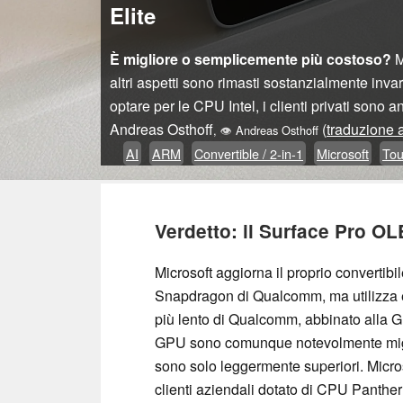
Elite
È migliore o semplicemente più costoso?
M
altri aspetti sono rimasti sostanzialmente inv
optare per le CPU Intel, i clienti privati sono 
Andreas Osthoff
(
traduzione a
,
👁
Andreas Osthoff
AI
ARM
Convertible / 2-in-1
Microsoft
Tou
Verdetto: il Surface Pro O
Microsoft aggiorna il proprio convertib
Snapdragon di Qualcomm, ma utilizza 
più lento di Qualcomm, abbinato alla G
GPU sono comunque notevolmente miglio
sono solo leggermente superiori. Micro
clienti aziendali dotato di CPU Panther