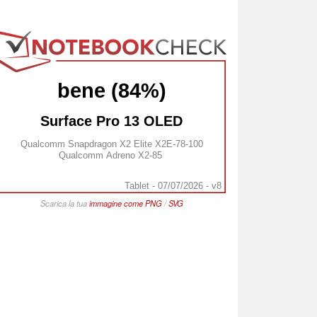
bene (84%)
Surface Pro 13 OLED
Qualcomm Snapdragon X2 Elite X2E-78-100
Qualcomm Adreno X2-85
Tablet - 07/07/2026 - v8
Scarica la tua
immagine come
PNG
/
SVG