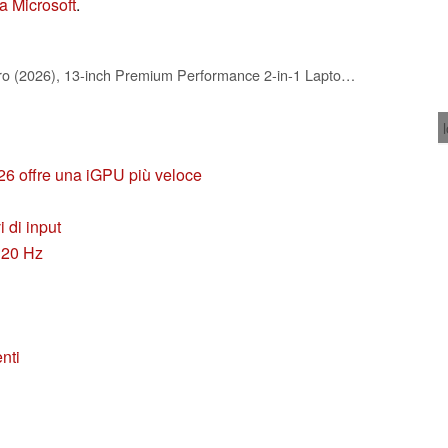
a Microsoft
.
Microsoft Surface Pro (2026), 13-inch Premium Performance 2-in-1 Laptop, Snapdragon X2 Elite Processor, Touchscreen OLED Display, 16GB RAM, 1TB SSD Storage, Windows 11 Copilot+ PC Built for AI, Black
26 offre una iGPU più veloce
i di input
120 Hz
nti