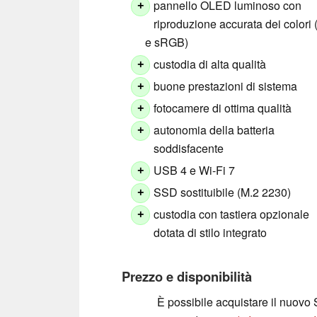
pannello OLED luminoso con
+
riproduzione accurata dei colori
e sRGB)
custodia di alta qualità
+
buone prestazioni di sistema
+
fotocamere di ottima qualità
+
autonomia della batteria
+
soddisfacente
USB 4 e Wi-Fi 7
+
SSD sostituibile (M.2 2230)
+
custodia con tastiera opzionale
+
dotata di stilo integrato
Prezzo e disponibilità
È possibile acquistare il nuov