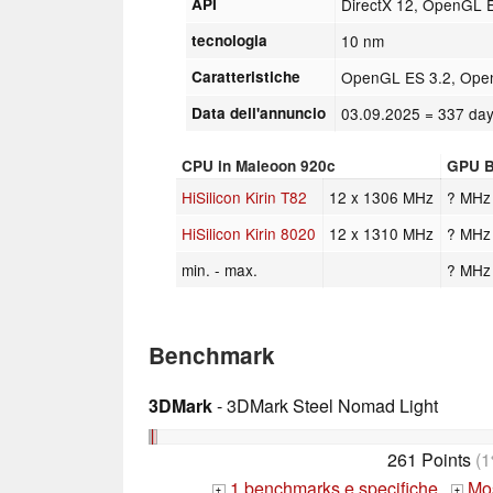
API
DirectX 12, OpenGL 
tecnologia
10 nm
Caratteristiche
OpenGL ES 3.2, OpenC
Data dell'annuncio
03.09.2025
= 337 day
CPU in Maleoon 920c
GPU B
HiSilicon Kirin T82
12 x 1306 MHz
? MHz
HiSilicon Kirin 8020
12 x 1310 MHz
? MHz
min. - max.
? MHz
Benchmark
3DMark
- 3DMark Steel Nomad Light
261 Points
(1
1 benchmarks e specifiche
Mos
+
+