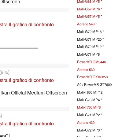
Offscreen
Mali-G68 MP5
*
Mali-G57 MP6
*
)
Mali-G57 MP5
*
tra il grafico di confronto
Adreno 540
*
Mali-G72 MP18 *
Mali-G71 MP20 *
Mali-G72 MP12 *
Mali-G71 MP8
PowerVR GM9446
Adreno 530
(9%)
PowerVR GXA6850
tra il grafico di confronto
A9 / PowerVR GT7600
kan Official Medium Offscreen
Mali-T880 MP12
Mali-G76 MP4 *
Mali-T760 MP8
)
Mali-G71 MP2 *
tra il grafico di confronto
Adreno 430
Mali-G72 MP3 *
penCL