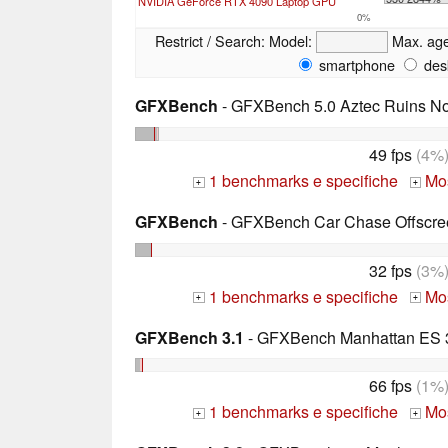
NVIDIA GeForce RTX 4090 Laptop GPU
0%
Restrict / Search:
Model:
Max. ag
smartphone
des
GFXBench
- GFXBench 5.0 Aztec Ruins No
49 fps
(4%
1 benchmarks e specifiche
Mos
+
+
GFXBench
- GFXBench Car Chase Offscre
32 fps
(3%
1 benchmarks e specifiche
Mos
+
+
GFXBench 3.1
- GFXBench Manhattan ES 3
66 fps
(1%
1 benchmarks e specifiche
Mos
+
+