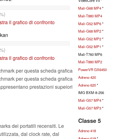
VideoCore VII *
Mali-G68 MP4
*
%)
Mali-T880 MP4
tra il grafico di confronto
Mali-G52 MP6
*
Mali-G68 MP2
*
lkan
Mali-G52 MP2
*
Mali-G52 MP1
*
%)
Mali-T760 MP6
tra il grafico di confronto
Mali-T880 MP2
PowerVR GX6450
nchmark per questa scheda grafica
Adreno 420
nchmark per questa scheda grafica
Adreno 620
*
rappresentano prestazioni supeiori
IMG BXM-8-256
Mali-G57 MP4
*
Mali-G57 MP3
*
Classe 5
ks dei portatili recensiti. Le
Adreno 418
ilizzata, dal clock rate, dal
Adreno 619
*