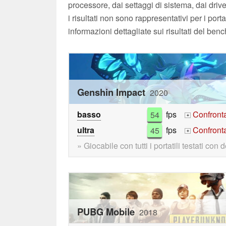
processore, dai settaggi di sistema, dai drive
i risultati non sono rappresentativi per i por
informazioni dettagliate sui risultati del ben
Genshin Impact
2020
basso
54
fps
Confront
+
ultra
45
fps
Confront
+
» Giocabile con tutti i portatili testati con d
PUBG Mobile
2018