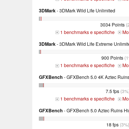
3DMark
- 3DMark Wild Life Unlimited
3034 Points
(
1 benchmarks e specifiche
Mos
+
+
3DMark
- 3DMark Wild Life Extreme Unlimit
900 Points
(1
1 benchmarks e specifiche
Mos
+
+
GFXBench
- GFXBench 5.0 4K Aztec Ruins 
7.5 fps
(3%
1 benchmarks e specifiche
Mos
+
+
GFXBench
- GFXBench 5.0 Aztec Ruins Hig
18 fps
(3%