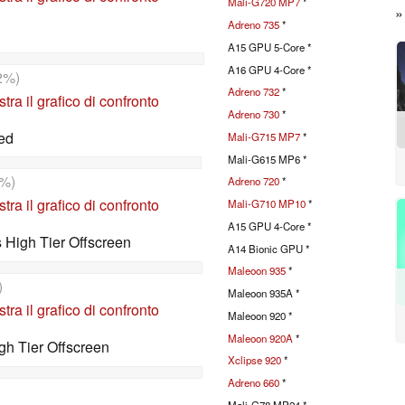
Mali-G720 MP7
*
Adreno 735
*
A15 GPU 5-Core *
A16 GPU 4-Core *
2%)
Adreno 732
*
tra il grafico di confronto
Adreno 730
*
ed
Mali-G715 MP7
*
Mali-G615 MP6 *
%)
Adreno 720
*
tra il grafico di confronto
Mali-G710 MP10
*
A15 GPU 4-Core *
High Tier Offscreen
A14 Bionic GPU *
Maleoon 935
*
)
Maleoon 935A *
tra il grafico di confronto
Maleoon 920 *
Maleoon 920A
*
h Tier Offscreen
Xclipse 920
*
Adreno 660
*
)
Mali-G78 MP24 *