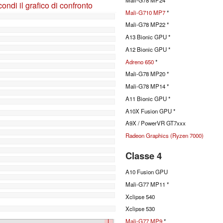
ndi il grafico di confronto
Mali-G710 MP7
*
Mali-G78 MP22 *
A13 Bionic GPU *
A12 Bionic GPU *
Adreno 650
*
Mali-G78 MP20 *
Mali-G78 MP14 *
A11 Bionic GPU *
A10X Fusion GPU *
A9X / PowerVR GT7xxx
Radeon Graphics (Ryzen 7000)
Classe 4
A10 Fusion GPU
Mali-G77 MP11 *
Xclipse 540
Xclipse 530
Mali-G77 MP9
*