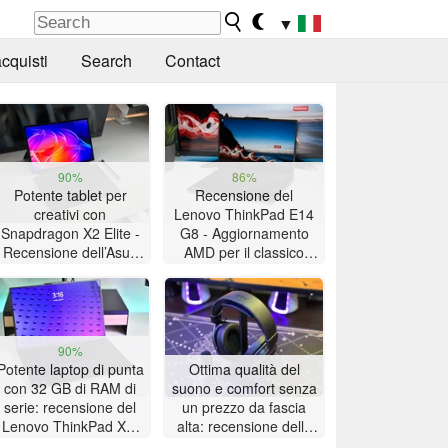
▼
cquisti
Search
Contact
90%
86%
Potente tablet per
Recensione del
creativi con
Lenovo ThinkPad E14
Snapdragon X2 Elite -
G8 - Aggiornamento
Recensione dell’Asus
AMD per il classico
ProArt PZ14
ThinkPad con lunga
autonomia della
batteria
90%
Potente laptop di punta
Ottima qualità del
con 32 GB di RAM di
suono e comfort senza
serie: recensione del
un prezzo da fascia
Lenovo ThinkPad X9-
alta: recensione delle
15p Gen 1
cuffie da gioco Akko