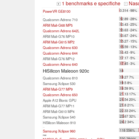
1 benchmarks e specifiche
Nasco
+
-
0.314 -98%
PowerVR GE8100
...
12.89 -28%
Qualcomm Adreno 710
13.43 -25%
ARM Mali-G68 MP5
13.63 -24%
Qualcomm Adreno 642L
13.67 -24%
ARM Mali-G76 MP10
15.27 -15%
ARM Mali-G615 MP2
15.59 -13%
Qualcomm Adreno 630
16.43 -9%
Qualcomm Adreno 644
17.17 -5%
ARM Mali-G76 MP12
17.45 -3%
Qualcomm Adreno 640
HiSilicon Maleoon 920c
18
19.27 7%
Qualcomm Adreno 810
19.5 8%
Samsung Xclipse 530
19.59 9%
ARM Mali-G77 MP9
21.13 17%
Qualcomm Adreno 650
21.54 20%
Apple A12 Bionic GPU
21.8 21%
ARM Mali-G77 MP11
22.33 24%
ARM Mali-G610 MP4
23.67 32%
Samsung Xclipse 540
24.2 34%
HiSilicon Maleoon 910
...
118 556%
Samsung Xclipse 960
max:
530 2844%