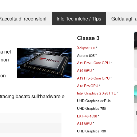
Raccolta di recensioni
Info Techniche / Tips
Guida agli a
Classe 3
Xclipse 960
*
a nel
Adreno 825 *
 non
A19 Pro 6-Core GPU
*
A19 GPU
*
oon
A19 Pro 5-Core GPU
*
A18 Pro GPU
*
Intel Graphics 2 Xe3 PTL
*
-tracing basato sull'hardware e
UHD Graphics 32EUs
UHD Graphics 750
DXT-48-1536
*
A18 GPU
*
UHD Graphics 730