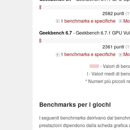
2582 punti
(1
1 benchmarks e specifiche
Mos
+
+
Geekbench 6.7
- Geekbench 6.7.1 GPU Vu
2361 punti
(1
1 benchmarks e specifiche
Mos
+
+
- Valori di be
- Valori medi di be
* Numeri più piccoli 
Benchmarks per i giochi
I seguenti benchmarks deirivano dai benchmar
prestazioni dipendono dalla scheda grafica ut