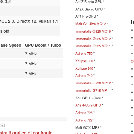
ES 3.2
A12Z Bionic GPU *
A12X Bionic GPU *
A17 Pro GPU *
L 2.0, DirectX 12, Vulkan 1.1
I
Mali-G1 Ultra MC12
*
s old
Immortalis-G925 MC16
*
Immortalis-G925 MC12
*
ase Speed
GPU Boost / Turbo
Immortalis-G925 MC11
*
? MHz
Adreno 750
*
e
Xclipse 950
*
? MHz
Xclipse 940
*
? MHz
Adreno 740
*
Immortalis-G720 MP12
*
Immortalis-G715 MP11
*
A16 GPU 5-Core *
A19 4-Core GPU
*
Adreno 725
*
Adreno 722
*
%)
Mali-G720 MP8 *
tra il grafico di confronto