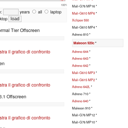
100%
Mali-G76 MP16 *
e:
years
all
laptop
Mali-G610 MP6
*
ktop
Xclipse 550
Mali-G610 MP4 *
rmal Tier Offscreen
Adreno 810 *
Maleoon 920c
*
)
tra il grafico di confronto
Adreno 644
*
Adreno 643
*
en
Adreno 642
*
Mali-G610 MP3
*
)
Mali-G615 MP2
*
tra il grafico di confronto
Adreno 642L
*
Adreno 710 *
.1 Offscreen
Adreno 640
*
Maleoon 910 *
)
Mali-G76 MP12 *
tra il grafico di confronto
Mali-G76 MP10 *