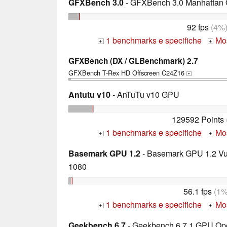
GFXBench 3.0
- GFXBench 3.0 Manhattan 
92 fps
(4%
1 benchmarks e specifiche
Mos
+
+
GFXBench (DX / GLBenchmark) 2.7
GFXBench T-Rex HD Offscreen C24Z16
+
Antutu v10
- AnTuTu v10 GPU
129592 Points
1 benchmarks e specifiche
Mos
+
+
Basemark GPU 1.2
- Basemark GPU 1.2 Vul
1080
56.1 fps
(1%
1 benchmarks e specifiche
Mos
+
+
Geekbench 6.7
- Geekbench 6.7.1 GPU O