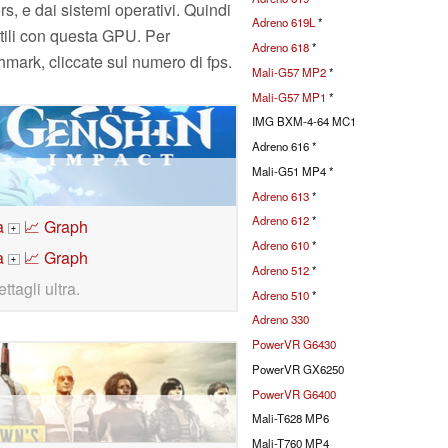
rs, e dai sistemi operativi. Quindi
Adreno 619L
*
tatili con questa GPU. Per
Adreno 618
*
chmark, cliccate sul numero di fps.
Mali-G57 MP2
*
Mali-G57 MP1
*
IMG BXM-4-64 MC1
Adreno 616 *
Mali-G51 MP4 *
Adreno 613
*
Adreno 612
*
a
📈 Graph
+
Adreno 610
*
a
📈 Graph
+
Adreno 512
*
ettagli ultra.
Adreno 510
*
Adreno 330
PowerVR G6430
PowerVR GX6250
PowerVR G6400
Mali-T628 MP6
Mali-T760 MP4