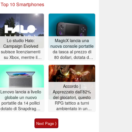
»
Top 10 Smartphones
Lo studio Halo:
MagicX lancia una
Campaign Evolved
nuova console portatile
subisce licenziamenti
da tasca al prezzo di
su Xbox, mentre il
80 dollari, dotata di
gioco registra vendite
display OLED ad alta
altalenanti
risoluzione
Accordo |
Lenovo lancia a livello
Apprezzato dall’82%
globale un nuovo
dei giocatori, questo
portatile da 14 pollici
RPG tattico a turni
dotato di Snapdragon
ambientato in un
X2 e con un'autonomia
mondo dark fantasy è
della batteria superiore
scontato del 72% su
Next Page ⟩
a 33 ore
Steam