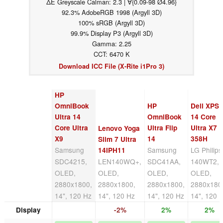
ΔE Greyscale Calman: 2.3 | ∀{0.09-98 Ø4.96}
92.3% AdobeRGB 1998 (Argyll 3D)
100% sRGB (Argyll 3D)
99.9% Display P3 (Argyll 3D)
Gamma: 2.25
CCT: 6470 K
Download ICC File (X-Rite i1Pro 3)
HP
OmniBook
HP
Dell XPS
Ultra 14
OmniBook
14 Core
Core Ultra
Ultra Flip
Ultra X7
Lenovo Yoga
X9
14
358H
Slim 7 Ultra
Samsung
Samsung
LG Philips
14IPH11
SDC4215,
LEN140WQ+,
SDC41AA,
140WT2,
OLED,
OLED,
OLED,
OLED,
2880x1800,
2880x1800,
2880x1800,
2880x180
14", 120 Hz
14", 120 Hz
14", 120 Hz
14", 120 
Display
-2%
2%
2%