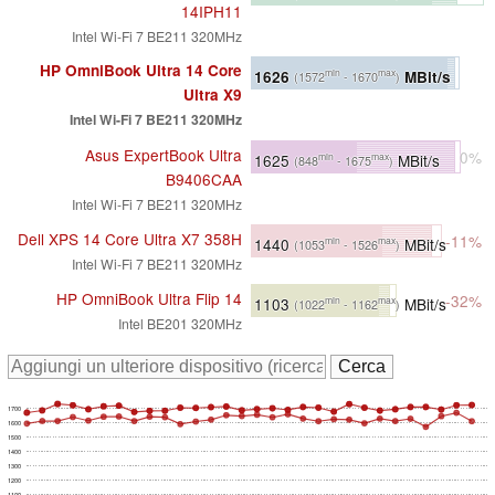
14IPH11
Intel Wi-Fi 7 BE211 320MHz
HP OmniBook Ultra 14 Core
1626
MBit/s
min
max
(1572
- 1670
)
Ultra X9
Intel Wi-Fi 7 BE211 320MHz
Asus ExpertBook Ultra
0%
1625
MBit/s
min
max
(848
- 1675
)
B9406CAA
Intel Wi-Fi 7 BE211 320MHz
Dell XPS 14 Core Ultra X7 358H
-11%
1440
MBit/s
min
max
(1053
- 1526
)
Intel Wi-Fi 7 BE211 320MHz
HP OmniBook Ultra Flip 14
-32%
1103
MBit/s
min
max
(1022
- 1162
)
Intel BE201 320MHz
1700
1600
1500
1400
1300
1200
1100