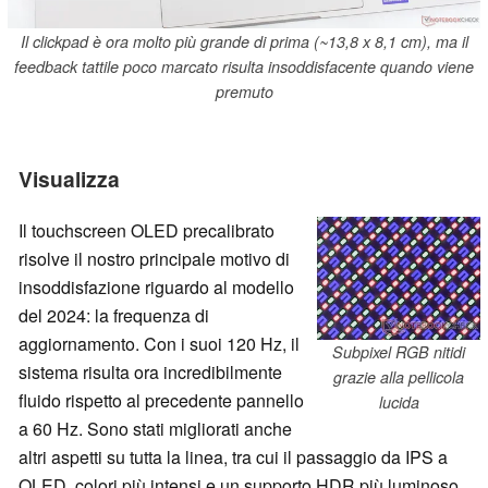
Il clickpad è ora molto più grande di prima (~13,8 x 8,1 cm), ma il
feedback tattile poco marcato risulta insoddisfacente quando viene
premuto
Visualizza
Il touchscreen OLED precalibrato
risolve il nostro principale motivo di
insoddisfazione riguardo al modello
del 2024: la frequenza di
aggiornamento. Con i suoi 120 Hz, il
Subpixel RGB nitidi
sistema risulta ora incredibilmente
grazie alla pellicola
fluido rispetto al precedente pannello
lucida
a 60 Hz. Sono stati migliorati anche
altri aspetti su tutta la linea, tra cui il passaggio da IPS a
OLED, colori più intensi e un supporto HDR più luminoso,