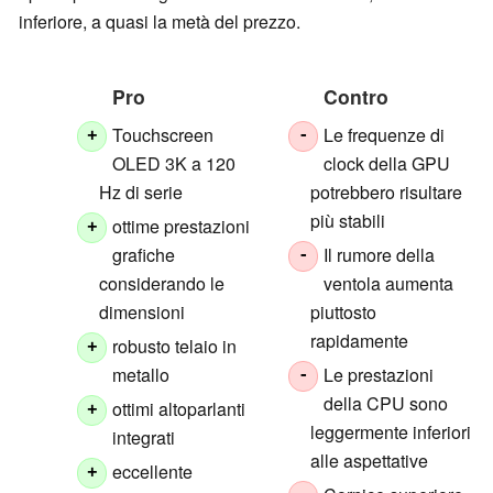
inferiore, a quasi la metà del prezzo.
Pro
Contro
Touchscreen
Le frequenze di
+
-
OLED 3K a 120
clock della GPU
Hz di serie
potrebbero risultare
più stabili
ottime prestazioni
+
grafiche
Il rumore della
-
considerando le
ventola aumenta
dimensioni
piuttosto
rapidamente
robusto telaio in
+
metallo
Le prestazioni
-
della CPU sono
ottimi altoparlanti
+
leggermente inferiori
integrati
alle aspettative
eccellente
+