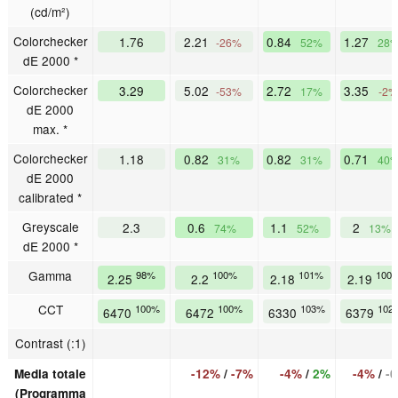
(cd/m²)
Colorchecker
1.76
2.21
0.84
1.27
-26%
52%
28
dE 2000 *
Colorchecker
3.29
5.02
2.72
3.35
-53%
17%
-2%
dE 2000
max. *
Colorchecker
1.18
0.82
0.82
0.71
31%
31%
40
dE 2000
calibrated *
Greyscale
2.3
0.6
1.1
2
74%
52%
13%
dE 2000 *
Gamma
98%
100%
101%
100
2.25
2.2
2.18
2.19
CCT
100%
100%
103%
102
6470
6472
6330
6379
Contrast (:1)
Media totale
-12%
/
-7%
-4%
/
2%
-4%
/
-
(Programma