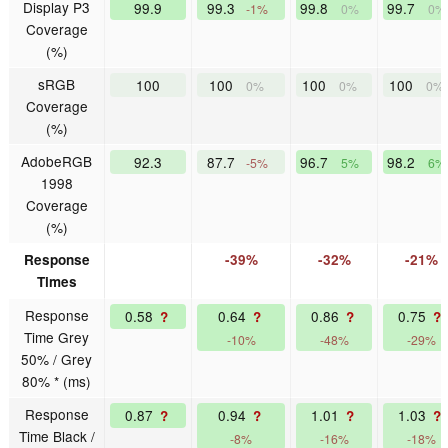
Display P3
99.9
99.3
99.8
99.7
-1%
0%
0%
Coverage
(%)
sRGB
100
100
100
100
0%
0%
0%
Coverage
(%)
AdobeRGB
92.3
87.7
96.7
98.2
-5%
5%
6%
1998
Coverage
(%)
Response
-39%
-32%
-21%
Times
Response
0.58
0.64
0.86
0.75
?
?
?
?
Time Grey
-10%
-48%
-29%
50% / Grey
80% * (ms)
Response
0.87
0.94
1.01
1.03
?
?
?
?
Time Black /
-8%
-16%
-18%