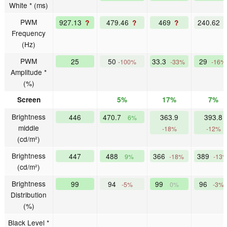
White * (ms)
PWM
927.13
479.46
469
240.62
?
?
?
Frequency
(Hz)
PWM
25
50
33.3
29
-100%
-33%
-16%
Amplitude *
(%)
Screen
5%
17%
7%
Brightness
446
470.7
363.9
393.8
6%
middle
-18%
-12%
(cd/m²)
Brightness
447
488
366
389
9%
-18%
-13
(cd/m²)
Brightness
99
94
99
96
-5%
0%
-3%
Distribution
(%)
Black Level *