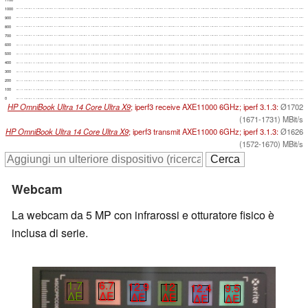
1000
900
800
700
600
500
400
300
200
100
0
HP OmniBook Ultra 14 Core Ultra X9
; iperf3 receive AXE11000 6GHz; iperf 3.1.3:
Ø1702
(1671-1731) MBit/s
HP OmniBook Ultra 14 Core Ultra X9
; iperf3 transmit AXE11000 6GHz; iperf 3.1.3:
Ø1626
(1572-1670) MBit/s
Webcam
La webcam da 5 MP con infrarossi e otturatore fisico è
inclusa di serie.
1.7
6.7
12.9
12
12.4
9.5
∆E
∆E
∆E
∆E
∆E
∆E