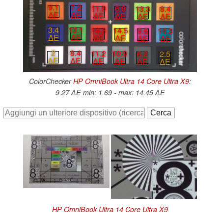
9.1
7.2
11.9
6.9
13.3
8.4
∆E
∆E
∆E
∆E
∆E
∆E
3.4
13.1
14.3
14.5
9.6
14.3
∆E
∆E
∆E
∆E
∆E
∆E
2
8.4
11.2
10.9
6.2
2.5
∆E
∆E
∆E
∆E
∆E
∆E
ColorChecker
HP OmniBook Ultra 14 Core Ultra X9
:
9.27 ∆E min: 1.69 - max: 14.45 ∆E
HP OmniBook Ultra 14 Core Ultra X9