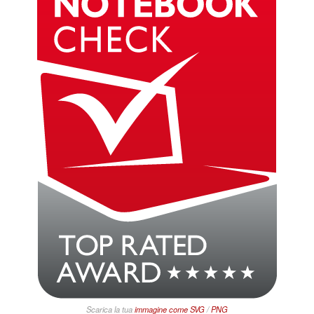
Scarica la tua
immagine come
SVG
/
PNG