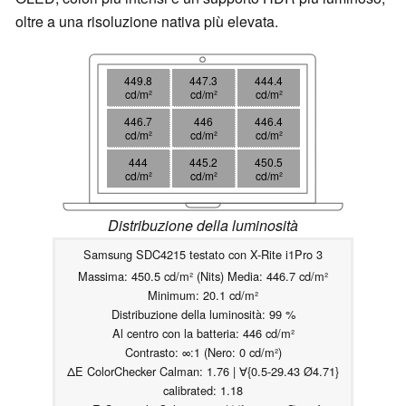
oltre a una risoluzione nativa più elevata.
449.8
447.3
444.4
cd/m²
cd/m²
cd/m²
446.7
446
446.4
cd/m²
cd/m²
cd/m²
444
445.2
450.5
cd/m²
cd/m²
cd/m²
Distribuzione della luminosità
Samsung SDC4215 testato con X-Rite i1Pro 3
Massima: 450.5 cd/m² (Nits) Media: 446.7 cd/m²
Minimum: 20.1 cd/m²
Distribuzione della luminosità: 99 %
Al centro con la batteria: 446 cd/m²
Contrasto: ∞:1 (Nero: 0 cd/m²)
ΔE ColorChecker Calman: 1.76 | ∀{0.5-29.43 Ø4.71}
calibrated: 1.18