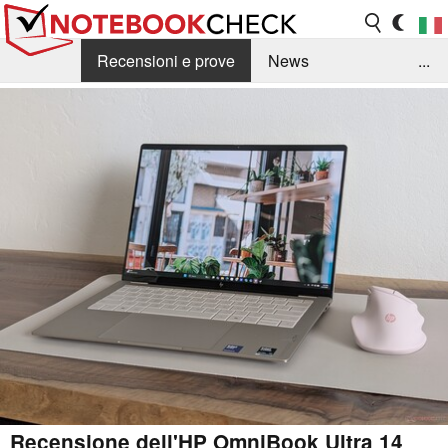
Recensioni e prove
News
...
Raccolta di recensioni
Info Techniche / Tips
Guida agli acquisti
Search
Contact
Recensione dell'HP OmniBook Ultra 14