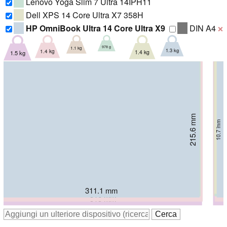
Lenovo Yoga Slim 7 Ultra 14IPH11
Dell XPS 14 Core Ultra X7 358H
HP OmniBook Ultra 14 Core Ultra X9
DIN A4
❌
978 g
1.1 kg
1.3 kg
1.4 kg
1.4 kg
1.5 kg
209.71 mm
212.8 mm
213.8 mm
215.6 mm
14.62 mm
15.9 mm
13.9 mm
222 mm
10.7 mm
228 mm
13.9 mm
16.5 mm
309.52 mm
310.9 mm
312.6 mm
311.1 mm
316 mm
315 mm