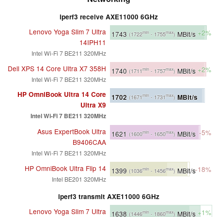
iperf3 receive AXE11000 6GHz
Lenovo Yoga Slim 7 Ultra
+2%
1743
MBit/s
min
max
(1722
- 1755
)
14IPH11
Intel Wi-Fi 7 BE211 320MHz
Dell XPS 14 Core Ultra X7 358H
+2%
1740
MBit/s
min
max
(1711
- 1757
)
Intel Wi-Fi 7 BE211 320MHz
HP OmniBook Ultra 14 Core
1702
MBit/s
min
max
(1671
- 1731
)
Ultra X9
Intel Wi-Fi 7 BE211 320MHz
Asus ExpertBook Ultra
-5%
1621
MBit/s
min
max
(1600
- 1650
)
B9406CAA
Intel Wi-Fi 7 BE211 320MHz
HP OmniBook Ultra Flip 14
-18%
1399
MBit/s
min
max
(1036
- 1456
)
Intel BE201 320MHz
iperf3 transmit AXE11000 6GHz
Lenovo Yoga Slim 7 Ultra
+1%
1638
MBit/s
min
max
(1446
- 1860
)