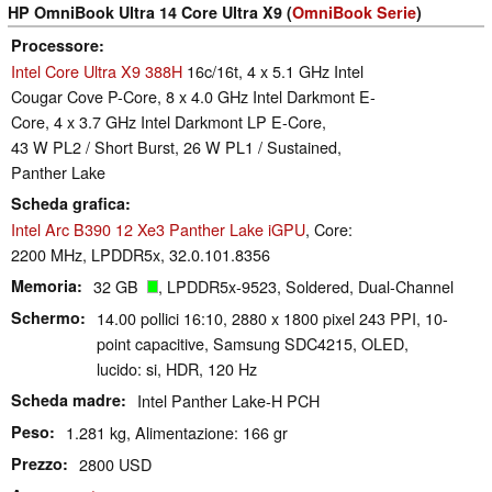
HP OmniBook Ultra 14 Core Ultra X9 (
OmniBook Serie
)
Processore
Intel Core Ultra X9 388H
16c/16t, 4 x 5.1 GHz Intel
Cougar Cove P-Core, 8 x 4.0 GHz Intel Darkmont E-
Core, 4 x 3.7 GHz Intel Darkmont LP E-Core,
43 W PL2 / Short Burst, 26 W PL1 / Sustained,
Panther Lake
Scheda grafica
Intel Arc B390 12 Xe3 Panther Lake iGPU
, Core:
2200 MHz, LPDDR5x, 32.0.101.8356
Memoria
32 GB
, LPDDR5x-9523, Soldered, Dual-Channel
Schermo
14.00 pollici 16:10, 2880 x 1800 pixel 243 PPI, 10-
point capacitive, Samsung SDC4215, OLED,
lucido: si, HDR, 120 Hz
Scheda madre
Intel Panther Lake-H PCH
Peso
1.281 kg, Alimentazione: 166 gr
Prezzo
2800 USD