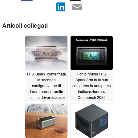
Articoli collegati
RTX Spark: confermata
Il chip Nvidia RTX
la seconda
Spark Arm fa la sua
configurazione di
comparsa in una prima
fascia bassa tramite
indiscrezione su
l’ultimo driver
Cinebench 2026
07/22/2026
07/19/2026