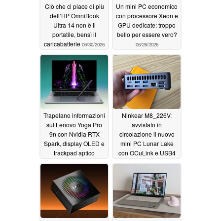
Ciò che ci piace di più
Un mini PC economico
dell’HP OmniBook
con processore Xeon e
Ultra 14 non è il
GPU dedicate: troppo
portatile, bensì il
bello per essere vero?
caricabatterie
06/30/2026
06/26/2026
Trapelano informazioni
Ninkear M8_226V:
sul Lenovo Yoga Pro
avvistato in
9n con Nvidia RTX
circolazione il nuovo
Spark, display OLED e
mini PC Lunar Lake
trackpad aptico
con OCuLink e USB4
06/17/2026
06/16/2026