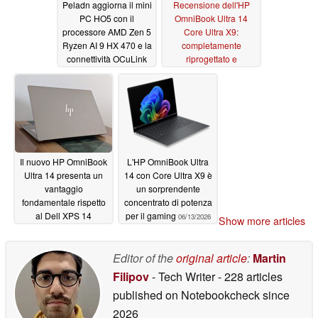
Peladn aggiorna il mini
Recensione dell'HP
PC HO5 con il
OmniBook Ultra 14
processore AMD Zen 5
Core Ultra X9:
Ryzen AI 9 HX 470 e la
completamente
connettività OCuLink
riprogettato e
decisamente migliore
06/14/2026
rispetto al modello
precedente
06/13/2026
Il nuovo HP OmniBook
L'HP OmniBook Ultra
Ultra 14 presenta un
14 con Core Ultra X9 è
vantaggio
un sorprendente
fondamentale rispetto
concentrato di potenza
al Dell XPS 14
per il gaming
06/13/2026
Show more articles
06/13/2026
Editor of the
original article
:
Martin
Filipov
- Tech Writer
- 228 articles
published on Notebookcheck
since
2026