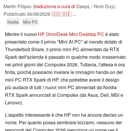
Martin Filipov (
traduzione a cura di
DeepL / Ninh Duy),
Pubblicato
06/08/2026
🇺🇸
🇩🇪
...
Nvidia
Mini PC
Mentre il nuovo
HP OmniDesk Mini Desktop PC
è stato
presentato come il primo "Mini AI PC" al mondo dotato di
Thunderbolt Share, il primo mini PC alimentato da RTX
Spark dell'azienda è passato in qualche modo inosservato
nei primi giorni del Computex 2026. Tuttavia, l'attesa è ora
finita, poiché possiamo rivelare le immagini hands-on del
mini PC RTX Spark di HP, che potrebbe avere il design
più audace di tutti i nuovi mini PC alimentati da Nvidia
RTX Spark annunciati al Computex (da Asus, Dell, MSI e
Lenovo).
L'aspetto interessante è che HP non ha ancora deciso un
nome. Per quanto possa sembrare bizzarro, nessuno dei
resoconti del Computex 2026 menziona un nome per il