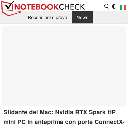
Recensioni e prove
News
...
Raccolta di recensioni
Info Techniche / Tips
Guida agli acquisti
Search
Contact
Sfidante del Mac: Nvidia RTX Spark HP
mini PC in anteprima con porte ConnectX-