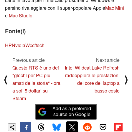
carte in tavola per il mercato prosumer di Windows e
persino rivaleggiare con il super-popolare Apple
Mac Mini
e
Mac Studio
.
Fonte(i)
HP
Nvidia
Wccftech
Previous article
Next article
Questo RTS è uno dei
Intel Wildcat Lake Refresh
"giochi per PC più
raddoppierà le prestazioni
⟨
⟩
amati della storia" - ora
dei core dei laptop a
a soli 5 dollari su
basso costo
Steam
Add as a preferred
source on Google