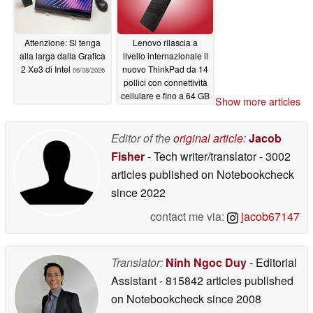
Attenzione: Si tenga
Lenovo rilascia a
alla larga dalla Grafica
livello internazionale il
2 Xe3 di Intel
nuovo ThinkPad da 14
06/08/2026
pollici con connettività
cellulare e fino a 64 GB
Show more articles
di RAM
06/08/2026
Editor of the
original article
:
Jacob
Fisher
- Tech writer/translator
- 3002
articles published on Notebookcheck
since 2022
contact me via:
jacob67147
Translator:
Ninh Ngoc Duy
- Editorial
Assistant
- 815842 articles published
on Notebookcheck
since 2008