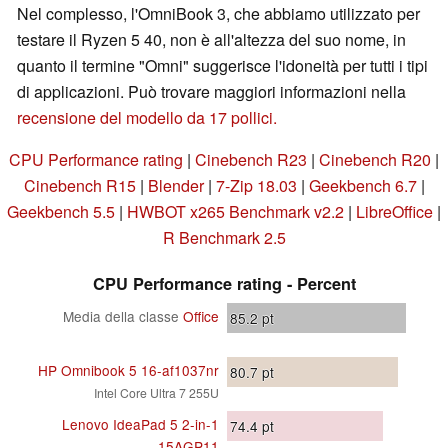
Nel complesso, l'OmniBook 3, che abbiamo utilizzato per
testare il Ryzen 5 40, non è all'altezza del suo nome, in
quanto il termine "Omni" suggerisce l'idoneità per tutti i tipi
di applicazioni. Può trovare maggiori informazioni nella
recensione del modello da 17 pollici.
CPU Performance rating
|
Cinebench R23
|
Cinebench R20
|
Cinebench R15
|
Blender
|
7-Zip 18.03
|
Geekbench 6.7
|
Geekbench 5.5
|
HWBOT x265 Benchmark v2.2
|
LibreOffice
|
R Benchmark 2.5
CPU Performance rating - Percent
Media della classe
Office
85.2
pt
HP Omnibook 5 16-af1037nr
80.7
pt
Intel Core Ultra 7 255U
Lenovo IdeaPad 5 2-in-1
74.4
pt
15AGP11