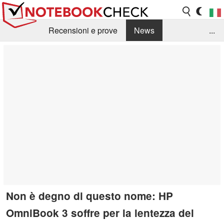
Recensioni e prove
News
...
Raccolta di recensioni
Info Techniche / Tips
Guida agli acquisti
Search
Contact
Non è degno di questo nome: HP
OmniBook 3 soffre per la lentezza del