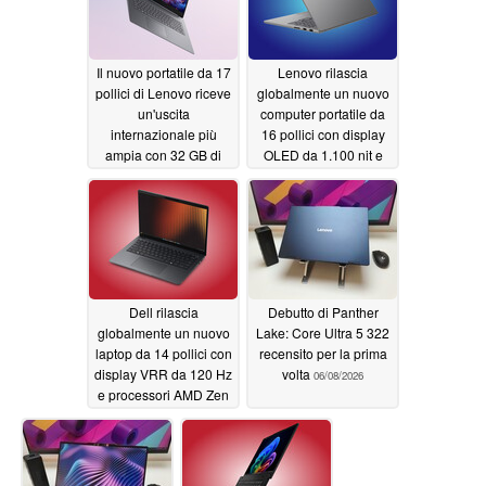
Il nuovo portatile da 17
Lenovo rilascia
pollici di Lenovo riceve
globalmente un nuovo
un'uscita
computer portatile da
internazionale più
16 pollici con display
ampia con 32 GB di
OLED da 1.100 nit e
RAM e processori Intel
GPU da 105 W
Wildcat Lake
06/09/2026
06/09/2026
Dell rilascia
Debutto di Panther
globalmente un nuovo
Lake: Core Ultra 5 322
laptop da 14 pollici con
recensito per la prima
display VRR da 120 Hz
volta
06/08/2026
e processori AMD Zen
5
06/09/2026