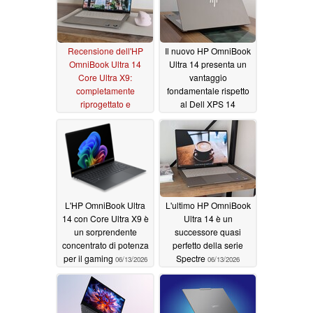
Recensione dell'HP
Il nuovo HP OmniBook
OmniBook Ultra 14
Ultra 14 presenta un
Core Ultra X9:
vantaggio
completamente
fondamentale rispetto
riprogettato e
al Dell XPS 14
decisamente migliore
06/13/2026
rispetto al modello
precedente
06/13/2026
L'HP OmniBook Ultra
L'ultimo HP OmniBook
14 con Core Ultra X9 è
Ultra 14 è un
un sorprendente
successore quasi
concentrato di potenza
perfetto della serie
per il gaming
Spectre
06/13/2026
06/13/2026