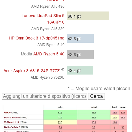
AMD Ryzen AI 5 430
Lenovo IdeaPad Slim 5
68.1
pt
16AKP10
AMD Ryzen AI 5 330
HP OmniBook 3 17-dp0451ng
42.6
pt
AMD Ryzen 5 40
Media
AMD Ryzen 5 40
42.6
pt
-2!
42.4
pt
Acer Aspire 3 A315-24P-R77Z
AMD Ryzen 5 7520U
* ... Meglio usare valori piccoli