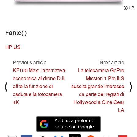
ⓘ HP
Fonte(i)
HP US
Previous article
Next article
KF100 Max: l'alternativa
La telecamera GoPro
economica al drone DJI
Mission 1 Pro ILS
⟨
⟩
offre la funzione di
suscita grande interesse
caduta e la fotocamera
da parte dei registi di
4K
Hollywood a Cine Gear
LA
Add as a preferred
source on Google