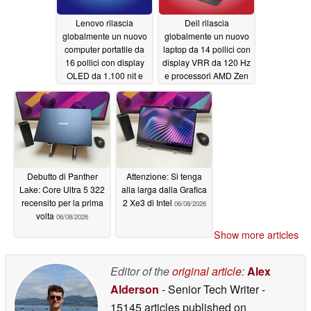
Lenovo rilascia
Dell rilascia
globalmente un nuovo
globalmente un nuovo
computer portatile da
laptop da 14 pollici con
16 pollici con display
display VRR da 120 Hz
OLED da 1.100 nit e
e processori AMD Zen
GPU da 105 W
5
06/09/2026
06/09/2026
Debutto di Panther
Attenzione: Si tenga
Lake: Core Ultra 5 322
alla larga dalla Grafica
recensito per la prima
2 Xe3 di Intel
06/08/2026
volta
06/08/2026
Show more articles
Editor of the
original article
:
Alex
Alderson
- Senior Tech Writer
-
15145 articles published on