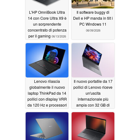
L'HP OmniBook Ultra
Il software buggy di
14 con Core Ultra X9 è
Dell e HP manda in tilt i
un sorprendente
PC Windows 11
concentrato di potenza
06/09/2026
per il gaming
06/13/2026
Lenovo rilascia
Il nuovo portatile da 17
globalmente il nuovo
pollici di Lenovo riceve
laptop ThinkPad da 14
un'uscita
pollici con display VRR
internazionale più
da 120 Hz e processori
ampia con 32 GB di
Intel Panther Lake
RAM e processori Intel
Wildcat Lake
06/09/2026
06/09/2026