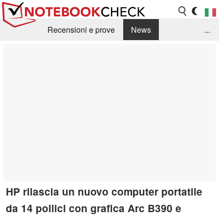
Recensioni e prove
News
...
Raccolta di recensioni
Info Techniche / Tips
Guida agli acquisti
Search
Contact
HP rilascia un nuovo computer portatile
da 14 pollici con grafica Arc B390 e