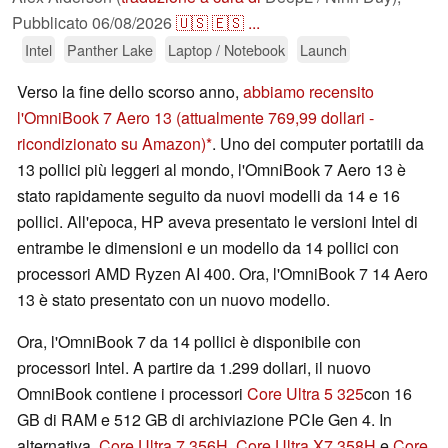
Pubblicato
06/08/2026
🇺🇸
🇪🇸
...
Intel
Panther Lake
Laptop / Notebook
Launch
Verso la fine dello scorso anno,
abbiamo recensito
l'OmniBook 7 Aero 13
(attualmente 769,99 dollari -
ricondizionato su Amazon)
. Uno dei computer portatili da
13 pollici più leggeri al mondo, l'OmniBook 7 Aero 13 è
stato rapidamente seguito da nuovi modelli da 14 e 16
pollici. All'epoca, HP aveva presentato le versioni Intel di
entrambe le dimensioni e un modello da 14 pollici con
processori AMD Ryzen AI 400. Ora, l'OmniBook 7 14 Aero
13 è stato presentato con un nuovo modello.
Ora, l'OmniBook 7 da 14 pollici è disponibile con
processori Intel. A partire da 1.299 dollari, il nuovo
OmniBook contiene i processori
Core Ultra 5 325
con 16
GB di RAM e 512 GB di archiviazione PCIe Gen 4. In
alternativa,
Core Ultra 7 356H
,
Core Ultra X7 358H
e
Core