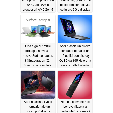
64 GB di RAM e
pollici con connettività
processori AMD Zen 5
cellulare 5G e display
VRR da 120 Hz
06/05/2026
06/05/2026
Una fuga di notizie
Acer rilascia un nuovo
dettagliata rivela il
computer portatile da
nuovo Surface Laptop
16 pollici con display
8 (Snapdragon X2):
OLED da 165 Hz e una
Specifiche complete,
durata della batteria
colori, data di uscita
due volte superiore
rispetto al modello
06/04/2026
precedente
06/04/2026
Acer rilascia a livello
Non più conveniente:
internazionale un
Lenovo rilascia a
nuovo portatile da
livello internazionale il