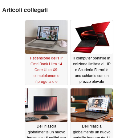
Articoli collegati
Recensione dell'HP
Il computer portatile in
OmniBook Ultra 14
edizione limitata di HP
Core Ultra X9:
e Scuderia Ferrari è
completamente
uno schianto con un
riprogettato e
prezzo elevato
decisamente migliore
06/05/2026
rispetto al modello
precedente
06/13/2026
Dell rilascia
Dell rilascia
globalmente un nuovo
globalmente un nuovo
laptop da 16 pollici con
portatile leggero da 14