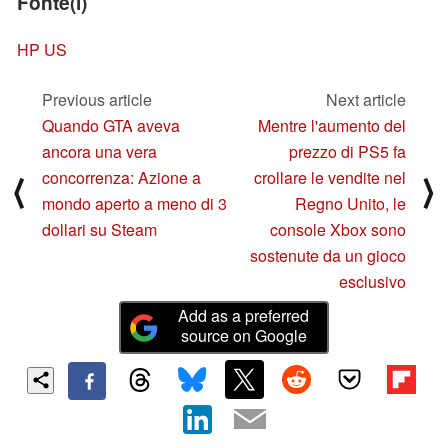
Fonte(i)
HP US
Previous article
Next article
Quando GTA aveva
Mentre l'aumento del
ancora una vera
prezzo di PS5 fa
concorrenza: Azione a
crollare le vendite nel
⟨
⟩
mondo aperto a meno di 3
Regno Unito, le
dollari su Steam
console Xbox sono
sostenute da un gioco
esclusivo
Add as a preferred
source on Google