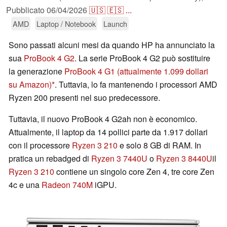
Pubblicato
06/04/2026
🇺🇸
🇪🇸
...
AMD
Laptop / Notebook
Launch
Sono passati alcuni mesi da quando HP ha annunciato la
sua
ProBook 4 G2
. La serie ProBook 4 G2 può sostituire
la generazione
ProBook 4 G1
(attualmente 1.099 dollari
su Amazon)
. Tuttavia, lo fa mantenendo i processori AMD
Ryzen 200 presenti nel suo predecessore.
Tuttavia, il nuovo ProBook 4 G2ah non è economico.
Attualmente, il laptop da 14 pollici parte da 1.917 dollari
con il processore
Ryzen 3 210
e solo 8 GB di RAM. In
pratica un rebadged di
Ryzen 3 7440U
o
Ryzen 3 8440U
il
Ryzen 3 210
contiene un singolo core Zen 4, tre core Zen
4c e una
Radeon 740M
iGPU.