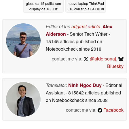
gioco da 15 pollici con
nuovo laptop ThinkPad
display da 165 Hz
L16 con fino a 64 GB di
RAM e processori AMD
06/04/2026
06/04/2026
Editor of the
original article
:
Alex
Alderson
- Senior Tech Writer
-
15145 articles published on
Notebookcheck
since 2018
contact me via:
@aldersonaj
,
Bluesky
Translator:
Ninh Ngoc Duy
- Editorial
Assistant
- 815842 articles published
on Notebookcheck
since 2008
contact me via:
Facebook