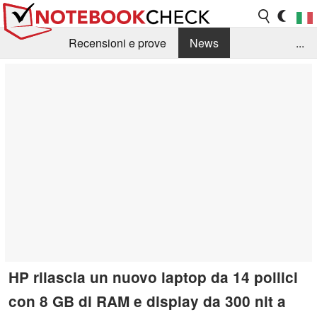
Recensioni e prove
News
...
Raccolta di recensioni
Info Techniche / Tips
Guida agli acquisti
Search
Contact
HP rilascia un nuovo laptop da 14 pollici
con 8 GB di RAM e display da 300 nit a