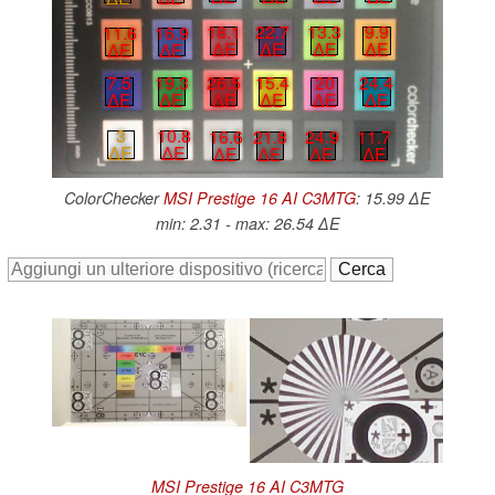
13.3
9.9
18.1
22.7
11.6
16.9
∆E
∆E
∆E
∆E
∆E
∆E
7.5
19.3
26.5
15.4
20
24.4
∆E
∆E
∆E
∆E
∆E
∆E
3
10.8
16.6
21.8
24.9
11.7
∆E
∆E
∆E
∆E
∆E
∆E
ColorChecker
MSI Prestige 16 AI C3MTG
: 15.99 ∆E
min: 2.31 - max: 26.54 ∆E
MSI Prestige 16 AI C3MTG