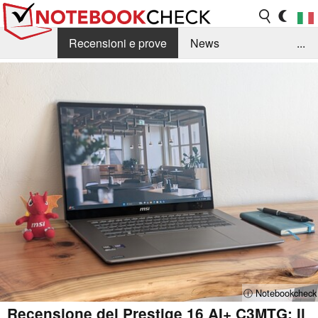
Recensioni e prove
News
...
Raccolta di recensioni
Info Techniche / Tips
Guida agli acquisti
Search
Contact
ⓘ Notebookcheck
Recensione del Prestige 16 AI+ C3MTG: Il