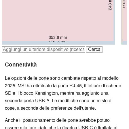
237.47 mm
14.62 mm
243 mm
254.3 mm
254.4 mm
246 mm
248 mm
12.9 mm
18.3 mm
16.9 mm
18.95 mm
13.9 mm
352.58 mm
353.6 mm
357 mm
356 mm
357.7 mm
358.4 mm
Connettività
Le opzioni delle porte sono cambiate rispetto al modello
2025. MSI ha eliminato la porta RJ-45, il lettore di schede
SD e il blocco Kensington, mentre ha aggiunto una
seconda porta USB-A. Le modifiche sono un misto di
cose, a seconda delle preferenze dell'utente.
Anche il posizionamento delle porte avrebbe potuto
essere migliore, dato che la ricarica USB-C è limitata al