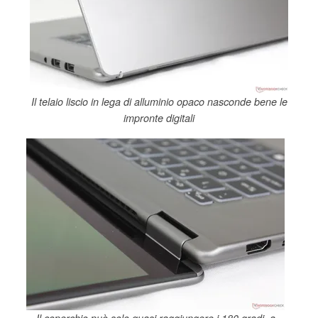
Il telaio liscio in lega di alluminio opaco nasconde bene le
impronte digitali
Il coperchio può solo quasi raggiungere i 180 gradi, a