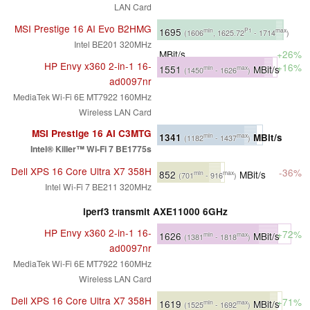
LAN Card
MSI Prestige 16 AI Evo B2HMG
1695
min
P1
max
(1606
, 1625.72
- 1714
)
Intel BE201 320MHz
MBit/s
+26%
HP Envy x360 2-in-1 16-
+16%
1551
MBit/s
min
max
(1450
- 1626
)
ad0097nr
MediaTek Wi-Fi 6E MT7922 160MHz
Wireless LAN Card
MSI Prestige 16 AI C3MTG
1341
MBit/s
min
max
(1182
- 1437
)
Intel® Killer™ Wi-Fi 7 BE1775s
Dell XPS 16 Core Ultra X7 358H
-36%
852
MBit/s
min
max
(701
- 916
)
Intel Wi-Fi 7 BE211 320MHz
iperf3 transmit AXE11000 6GHz
HP Envy x360 2-in-1 16-
+72%
1626
MBit/s
min
max
(1381
- 1818
)
ad0097nr
MediaTek Wi-Fi 6E MT7922 160MHz
Wireless LAN Card
Dell XPS 16 Core Ultra X7 358H
+71%
1619
MBit/s
min
max
(1525
- 1692
)