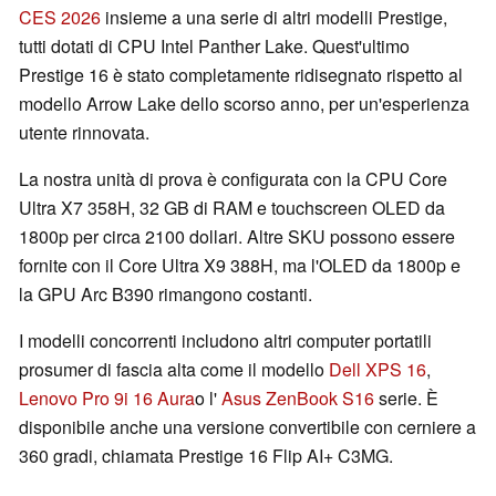
CES 2026
insieme a una serie di altri modelli Prestige,
tutti dotati di CPU Intel Panther Lake. Quest'ultimo
Prestige 16 è stato completamente ridisegnato rispetto al
modello Arrow Lake dello scorso anno, per un'esperienza
utente rinnovata.
La nostra unità di prova è configurata con la CPU Core
Ultra X7 358H, 32 GB di RAM e touchscreen OLED da
1800p per circa 2100 dollari. Altre SKU possono essere
fornite con il Core Ultra X9 388H, ma l'OLED da 1800p e
la GPU Arc B390 rimangono costanti.
I modelli concorrenti includono altri computer portatili
prosumer di fascia alta come il modello
Dell XPS 16
,
Lenovo Pro 9i 16 Aura
o l'
Asus ZenBook S16
serie. È
disponibile anche una versione convertibile con cerniere a
360 gradi, chiamata Prestige 16 Flip AI+ C3MG.