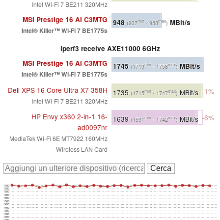
Intel Wi-Fi 7 BE211 320MHz
MSI Prestige 16 AI C3MTG
948
MBit/s
min
max
(937
- 958
)
Intel® Killer™ Wi-Fi 7 BE1775s
iperf3 receive AXE11000 6GHz
MSI Prestige 16 AI C3MTG
1745
MBit/s
min
max
(1719
- 1758
)
Intel® Killer™ Wi-Fi 7 BE1775s
Dell XPS 16 Core Ultra X7 358H
-1%
1735
MBit/s
min
max
(1715
- 1747
)
Intel Wi-Fi 7 BE211 320MHz
HP Envy x360 2-in-1 16-
-6%
1639
MBit/s
min
max
(1591
- 1742
)
ad0097nr
MediaTek Wi-Fi 6E MT7922 160MHz
Wireless LAN Card
1750
1700
1650
1600
1550
1500
1450
1400
1350
1300
1250