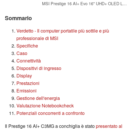
MSI Prestige 16 AI+ Evo 16" UHD+ OLED Laptop: Intel Ultra 7-256V, Intel Arc Graphics, 16GB DDR5, 1TB NVMe SSD, HDMI, Wi-Fi 7, Win 11 Home: Stellar Gray B2VMG-059US
Sommario
Verdetto - Il computer portatile più sottile e più
professionale di MSI
Specifiche
Caso
Connettività
Dispositivi di ingresso
Display
Prestazioni
Emissioni
Gestione dell'energia
Valutazione Notebookcheck
Potenziali concorrenti a confronto
Il Prestige 16 AI+ C3MG a conchiglia è stato
presentato al