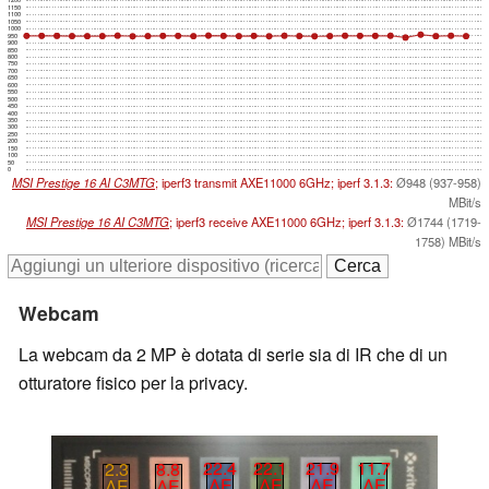
1200
1150
1100
1050
1000
950
900
850
800
750
700
650
600
550
500
450
400
350
300
250
200
150
100
50
0
MSI Prestige 16 AI C3MTG
; iperf3 transmit AXE11000 6GHz; iperf 3.1.3:
Ø948 (937-958)
MBit/s
MSI Prestige 16 AI C3MTG
; iperf3 receive AXE11000 6GHz; iperf 3.1.3:
Ø1744 (1719-
1758) MBit/s
Webcam
La webcam da 2 MP è dotata di serie sia di IR che di un
otturatore fisico per la privacy.
21.9
11.7
22.4
22.1
2.3
8.8
∆E
∆E
∆E
∆E
∆E
∆E