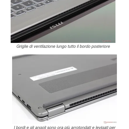
Griglie di ventilazione lungo tutto il bordo posteriore
I bordi e gli angoli sono ora più arrotondati e levigati per