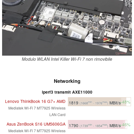
Modulo WLAN Intel Killer Wi-Fi 7 non rimovibile
Networking
iperf3 transmit AXE11000
Lenovo ThinkBook 16 G7+ AMD
+48%
1819
MBit/s
min
max
(1668
- 1976
)
Mediatek Wi-Fi 7 MT7925 Wireless
LAN Card
Asus ZenBook S16 UM5606GA
+46%
1790
MBit/s
min
max
(1739
- 1854
)
Mediatek Wi-Fi 7 MT7925 Wireless