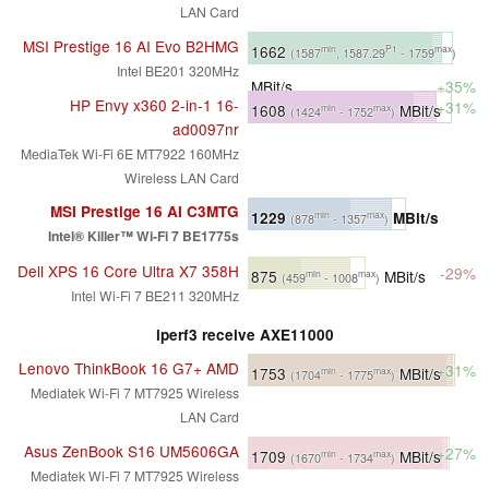
LAN Card
MSI Prestige 16 AI Evo B2HMG
1662
min
P1
max
(1587
, 1587.29
- 1759
)
Intel BE201 320MHz
MBit/s
+35%
HP Envy x360 2-in-1 16-
+31%
1608
MBit/s
min
max
(1424
- 1752
)
ad0097nr
MediaTek Wi-Fi 6E MT7922 160MHz
Wireless LAN Card
MSI Prestige 16 AI C3MTG
1229
MBit/s
min
max
(878
- 1357
)
Intel® Killer™ Wi-Fi 7 BE1775s
Dell XPS 16 Core Ultra X7 358H
-29%
875
MBit/s
min
max
(459
- 1008
)
Intel Wi-Fi 7 BE211 320MHz
iperf3 receive AXE11000
Lenovo ThinkBook 16 G7+ AMD
+31%
1753
MBit/s
min
max
(1704
- 1775
)
Mediatek Wi-Fi 7 MT7925 Wireless
LAN Card
Asus ZenBook S16 UM5606GA
+27%
1709
MBit/s
min
max
(1670
- 1734
)
Mediatek Wi-Fi 7 MT7925 Wireless