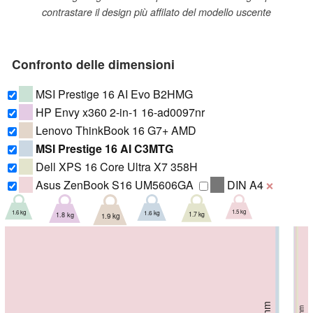
contrastare il design più affilato del modello uscente
Confronto delle dimensioni
MSI Prestige 16 AI Evo B2HMG
HP Envy x360 2-in-1 16-ad0097nr
Lenovo ThinkBook 16 G7+ AMD
MSI Prestige 16 AI C3MTG
Dell XPS 16 Core Ultra X7 358H
Asus ZenBook S16 UM5606GA
DIN A4
❌
1.5 kg
1.6 kg
1.6 kg
1.7 kg
1.8 kg
1.9 kg