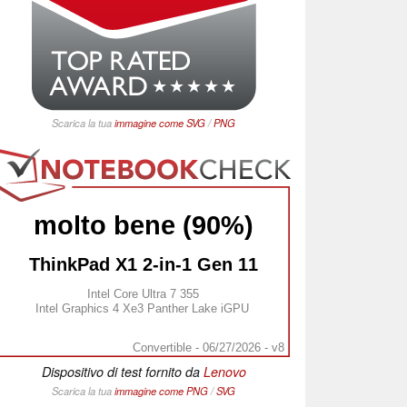
Scarica la tua
immagine come
SVG
/
PNG
molto bene (90%)
ThinkPad X1 2-in-1 Gen 11
Intel Core Ultra 7 355
Intel Graphics 4 Xe3 Panther Lake iGPU
Convertible - 06/27/2026 - v8
Dispositivo di test fornito da
Lenovo
Scarica la tua
immagine come
PNG
/
SVG