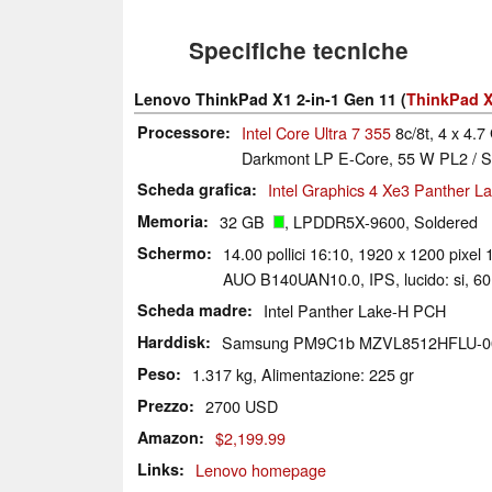
Specifiche tecniche
Lenovo ThinkPad X1 2-in-1 Gen 11 (
ThinkPad X
Processore
Intel Core Ultra 7 355
8c/8t, 4 x 4.7
Darkmont LP E-Core, 55 W PL2 / Sh
Scheda grafica
Intel Graphics 4 Xe3 Panther L
Memoria
32 GB
, LPDDR5X-9600, Soldered
Schermo
14.00 pollici 16:10, 1920 x 1200 pixel
AUO B140UAN10.0, IPS, lucido: si, 60
Scheda madre
Intel Panther Lake-H PCH
Harddisk
Samsung PM9C1b MZVL8512HFLU-0
Peso
1.317 kg, Alimentazione: 225 gr
Prezzo
2700 USD
Amazon
$2,199.99
Links
Lenovo homepage