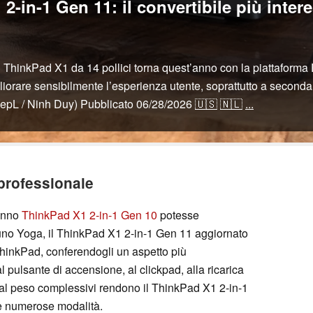
-in-1 Gen 11: il convertibile più intere
l ThinkPad X1 da 14 pollici torna quest’anno con la piattaforma
liorare sensibilmente l’esperienza utente, soprattutto a seconda
pL / Ninh Duy)
Pubblicato
06/28/2026
🇺🇸
🇳🇱
...
professionale
 anno
ThinkPad X1 2-in-1 Gen 10
potesse
uno Yoga, il ThinkPad X1 2-in-1 Gen 11 aggiornato
 ThinkPad, conferendogli un aspetto più
 pulsante di accensione, al clickpad, alla ricarica
al peso complessivi rendono il ThinkPad X1 2-in-1
ue numerose modalità.