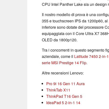
CPU Intel Panther Lake sia un design r
Il nostro modello di prova è una confi
355 e touchscreen IPS da 1200p60, al pr
inferiore sono dotate del processore Co
equipaggiata con il Core Ultra X7 368H
OLED da 1800p120.
Tra i concorrenti in questo segmento figu
aziendale, come il
Latitude 7450 2-in-1
serie MSI Prestige 14 Flip
.
Altre recensioni Lenovo:
Pro 9i 16 Gen 11 Aura
ThinkTab X11
ThinkPad T16 Gen 5
IdeaPad 5 2-in-1 14