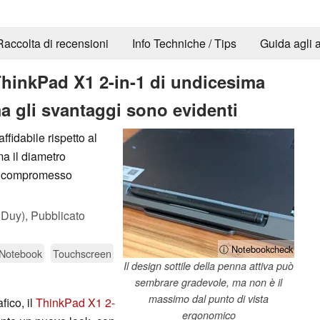
Raccolta di recensioni
Info Techniche / Tips
Guida agli a
 ThinkPad X1 2-in-1 di undicesima
a gli svantaggi sono evidenti
ffidabile rispetto al
ma il diametro
un compromesso
 Duy),
Pubblicato
ⓘ Notebookcheck
 Notebook
Touchscreen
Il design sottile della penna attiva può
sembrare gradevole, ma non è il
massimo dal punto di vista
fico, il
ThinkPad X1 2-
ergonomico