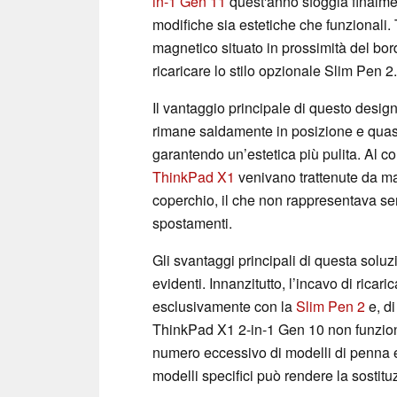
in-1 Gen 11
quest'anno sfoggia finalme
modifiche sia estetiche che funzionali.
magnetico situato in prossimità del bord
ricaricare lo stilo opzionale Slim Pen 2.
Il vantaggio principale di questo desig
rimane saldamente in posizione e quasi a
garantendo un’estetica più pulita. Al co
ThinkPad X1
venivano trattenute da mag
coperchio, il che non rappresentava sem
spostamenti.
Gli svantaggi principali di questa solu
evidenti. Innanzitutto, l’incavo di rica
esclusivamente con la
Slim Pen 2
e, d
ThinkPad X1 2-in-1 Gen 10 non funzio
numero eccessivo di modelli di penna e
modelli specifici può rendere la sostitu