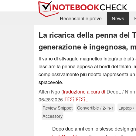
Recensioni e prove
News
La ricarica della penna del
generazione è ingegnosa, m
Il vano di stivaggio magnetico integrato è più a
lasciare la penna appesa ai bordi del telaio, 
complessivamente più ridotto rappresenta 
spiacevole.
Allen Ngo (
traduzione a cura di
DeepL / Ninh
06/28/2026
🇺🇸
🇪🇸
...
Review Snippet
Convertible / 2-in-1
Laptop /
Accessory
Dopo due anni con lo stesso design gra