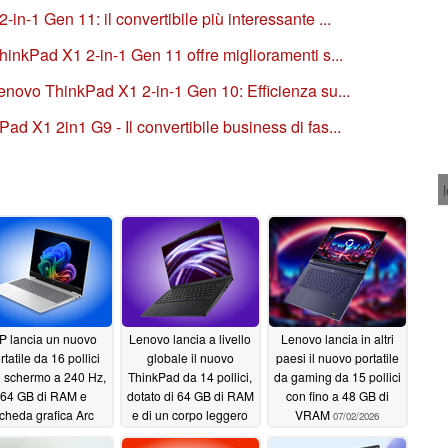
n-1 Gen 11: il convertibile più interessante ...
hinkPad X1 2-in-1 Gen 11 offre miglioramenti s...
enovo ThinkPad X1 2-in-1 Gen 10: Efficienza su...
 X1 2in1 G9 - Il convertibile business di fas...
P lancia un nuovo
Lenovo lancia a livello
Lenovo lancia in altri
rtatile da 16 pollici
globale il nuovo
paesi il nuovo portatile
 schermo a 240 Hz,
ThinkPad da 14 pollici,
da gaming da 15 pollici
64 GB di RAM e
dotato di 64 GB di RAM
con fino a 48 GB di
cheda grafica Arc
e di un corpo leggero
VRAM
07/02/2026
B390
07/02/2026
07/02/2026