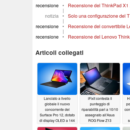
recensione
•
Recensione del ThinkPad X1 2-i
|
notizia
•
Solo una configurazione del T
|
recensione
•
Recensione del convertibile L
|
recensione
•
Recensione del Lenovo ThinkPad
Articoli collegati
Lanciato a livello
iFixit contesta il
H
globale il nuovo
punteggio di
po
concorrente del
riparabilità pari a 10/10
con
Surface Pro 12, dotato
assegnato all’Asus
di display OLED a 144
ROG Flow Z13
s
Hz, processore
07/14/2026