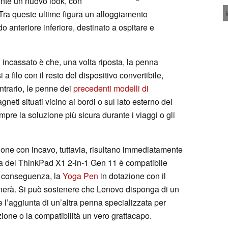
nte un nuovo look, con
 Tra queste ultime figura un alloggiamento
o anteriore inferiore, destinato a ospitare e
n incassato è che, una volta riposta, la penna
 filo con il resto del dispositivo convertibile,
ntrario, le penne dei
precedenti modelli di
neti situati vicino ai bordi o sul lato esterno del
pre la soluzione più sicura durante i viaggi o gli
zione con incavo, tuttavia, risultano immediatamente
rica del ThinkPad X1 2-in-1 Gen 11 è compatibile
i conseguenza, la
Yoga Pen
in dotazione con il
nerà. Si può sostenere che Lenovo disponga di un
 l’aggiunta di un’altra penna specializzata per
zione o la compatibilità un vero grattacapo.