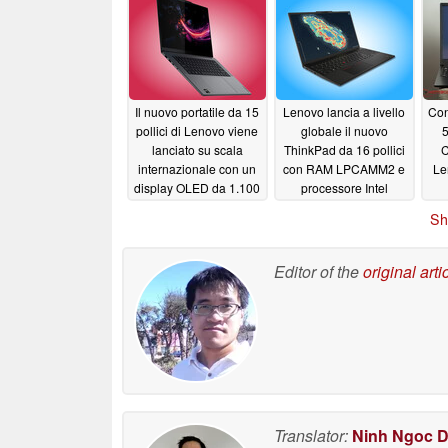
Snapdragon X2 Elite
più potente e batteria
più capiente del 50%
07/24/2026
Il nuovo portatile da 15
Lenovo lancia a livello
Con
pollici di Lenovo viene
globale il nuovo
lanciato su scala
ThinkPad da 16 pollici
C
internazionale con un
con RAM LPCAMM2 e
Le
display OLED da 1.100
processore Intel
nit e 48 GB di VRAM
Panther Lake
ben
06/27/2026
Sh
07/01/2026
Editor of the
original arti
Translator:
Ninh Ngoc 