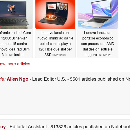
fronto tra Intel Core
Lenovo lancia un
Lenovo lancia un
5 120U: Schenker
nuovo ThinkPad da 14
portatile economico
onnect 15 contro
pollici con display a
con processore AMD
novo IdeaPad Slim
120 Hz e due slot per
dal design sottile e
3i in un test di
SSD
leggero
06/26/2026
06/26/2026
chmark per i giochi
ow more articles
06/26/2026
cle
:
Allen Ngo
- Lead Editor U.S.
- 5581 articles published on 
Duy
- Editorial Assistant
- 813826 articles published on Notebo