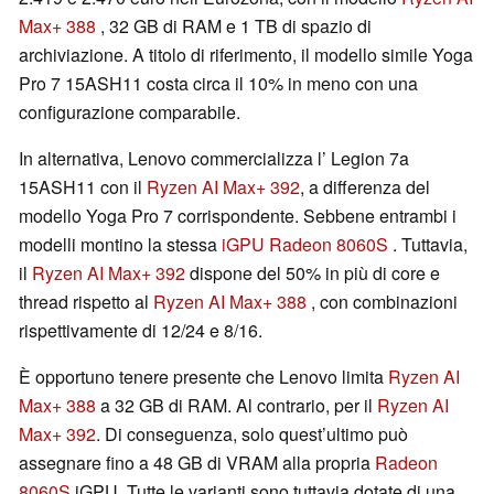
Max+ 388
, 32 GB di RAM e 1 TB di spazio di
archiviazione. A titolo di riferimento, il modello simile Yoga
Pro 7 15ASH11 costa circa il 10% in meno con una
configurazione comparabile.
In alternativa, Lenovo commercializza l’ Legion 7a
15ASH11 con il
Ryzen AI Max+ 392
, a differenza del
modello Yoga Pro 7 corrispondente. Sebbene entrambi i
modelli montino la stessa
iGPU Radeon 8060S
. Tuttavia,
il
Ryzen AI Max+ 392
dispone del 50% in più di core e
thread rispetto al
Ryzen AI Max+ 388
, con combinazioni
rispettivamente di 12/24 e 8/16.
È opportuno tenere presente che Lenovo limita
Ryzen AI
Max+ 388
a 32 GB di RAM. Al contrario, per il
Ryzen AI
Max+ 392
. Di conseguenza, solo quest’ultimo può
assegnare fino a 48 GB di VRAM alla propria
Radeon
8060S
iGPU. Tutte le varianti sono tuttavia dotate di una