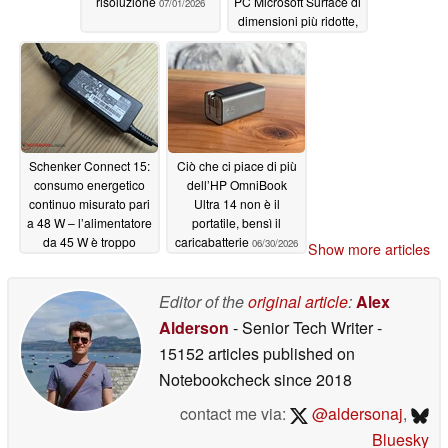
risoluzione
PC Microsoft Surface di
07/01/2026
dimensioni più ridotte,
a seguito dei recenti
lanci
07/01/2026
Schenker Connect 15:
Ciò che ci piace di più
consumo energetico
dell’HP OmniBook
continuo misurato pari
Ultra 14 non è il
a 48 W – l’alimentatore
portatile, bensì il
da 45 W è troppo
caricabatterie
06/30/2026
Show more articles
debole?
07/01/2026
Editor of the
original article
:
Alex
Alderson
- Senior Tech Writer
-
15152 articles published on
Notebookcheck
since 2018
contact me via:
@aldersonaj
,
Bluesky