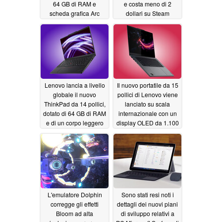
64 GB di RAM e
e costa meno di 2
scheda grafica Arc
dollari su Steam
B390
07/02/2026
07/02/2026
Lenovo lancia a livello
Il nuovo portatile da 15
globale il nuovo
pollici di Lenovo viene
ThinkPad da 14 pollici,
lanciato su scala
dotato di 64 GB di RAM
internazionale con un
e di un corpo leggero
display OLED da 1.100
nit e 48 GB di VRAM
07/02/2026
07/01/2026
L'emulatore Dolphin
Sono stati resi noti i
corregge gli effetti
dettagli dei nuovi piani
Bloom ad alta
di sviluppo relativi a