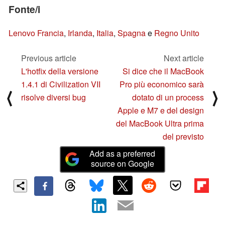
Fonte/i
Lenovo Francia
,
Irlanda
,
Italia
,
Spagna
e
Regno Unito
Previous article
Next article
L'hotfix della versione
Si dice che il MacBook
1.4.1 di Civilization VII
Pro più economico sarà
⟨
⟩
risolve diversi bug
dotato di un process
Apple e M7 e del design
del MacBook Ultra prima
del previsto
Add as a preferred
source on Google