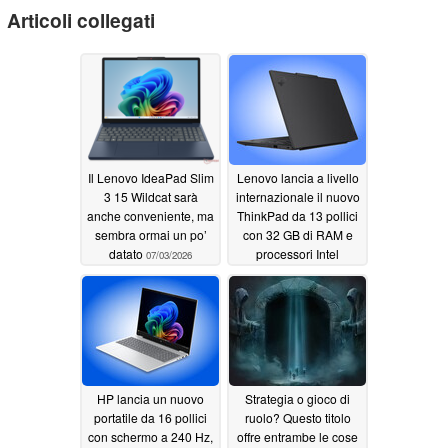
Articoli collegati
Il Lenovo IdeaPad Slim
Lenovo lancia a livello
3 15 Wildcat sarà
internazionale il nuovo
anche conveniente, ma
ThinkPad da 13 pollici
sembra ormai un po’
con 32 GB di RAM e
datato
processori Intel
07/03/2026
Panther Lake
07/03/2026
HP lancia un nuovo
Strategia o gioco di
portatile da 16 pollici
ruolo? Questo titolo
con schermo a 240 Hz,
offre entrambe le cose