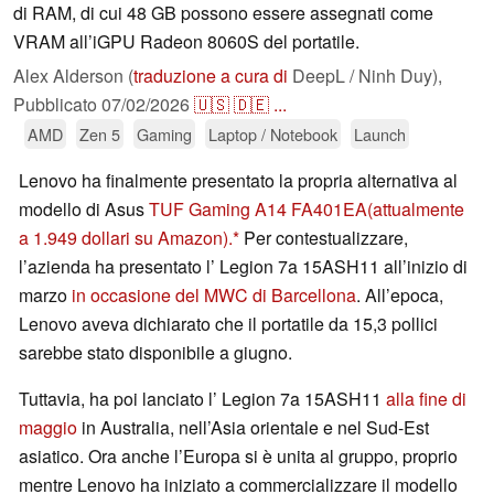
di RAM, di cui 48 GB possono essere assegnati come
VRAM all’iGPU Radeon 8060S del portatile.
Alex Alderson (
traduzione a cura di
DeepL / Ninh Duy),
Pubblicato
07/02/2026
🇺🇸
🇩🇪
...
AMD
Zen 5
Gaming
Laptop / Notebook
Launch
Lenovo ha finalmente presentato la propria alternativa al
modello di Asus
TUF Gaming A14 FA401EA
(attualmente
a 1.949 dollari su Amazon).
Per contestualizzare,
l’azienda ha presentato l’ Legion 7a 15ASH11 all’inizio di
marzo
in occasione del MWC di Barcellona
. All’epoca,
Lenovo aveva dichiarato che il portatile da 15,3 pollici
sarebbe stato disponibile a giugno.
Tuttavia, ha poi lanciato l’ Legion 7a 15ASH11
alla fine di
maggio
in Australia, nell’Asia orientale e nel Sud-Est
asiatico. Ora anche l’Europa si è unita al gruppo, proprio
mentre Lenovo ha iniziato a commercializzare il modello