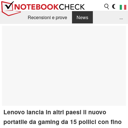
Recensioni e prove
News
...
Raccolta di recensioni
Info Techniche / Tips
Guida agli acquisti
Search
Contact
Lenovo lancia in altri paesi il nuovo
portatile da gaming da 15 pollici con fino