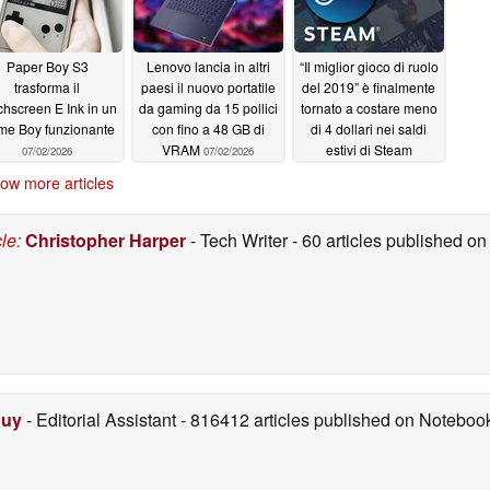
Paper Boy S3
Lenovo lancia in altri
“Il miglior gioco di ruolo
trasforma il
paesi il nuovo portatile
del 2019” è finalmente
chscreen E Ink in un
da gaming da 15 pollici
tornato a costare meno
e Boy funzionante
con fino a 48 GB di
di 4 dollari nei saldi
VRAM
estivi di Steam
07/02/2026
07/02/2026
07/01/2026
ow more articles
cle
:
Christopher Harper
- Tech Writer
- 60 articles published 
Duy
- Editorial Assistant
- 816412 articles published on Notebo