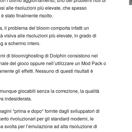
Con l’ultimo aggiornamento, uno dei problemi noti di
osi alle risoluzioni più elevate, che spesso
 stato finalmente risolto.
, il problema del bloom comporta infatti un
à visiva alle risoluzioni più elevate, in grado di
ng a schermo intero.
lemi di bloom/ghosting di Dolphin consistono nel
inale del gioco oppure nell’utilizzare un Mod Pack o
nte gli effetti. Nessuno di questi risultati è
munque giocabili senza la correzione, la qualità
va indesiderata.
gini "prima e dopo" fornite dagli sviluppatori di
erto rivoluzionari per gli standard moderni, le
svolta per l’emulazione ad alta risoluzione di