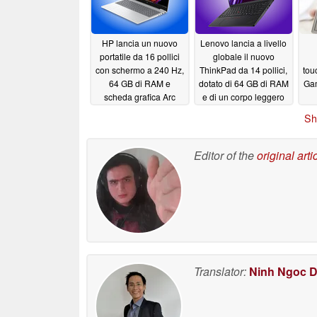
HP lancia un nuovo
Lenovo lancia a livello
portatile da 16 pollici
globale il nuovo
con schermo a 240 Hz,
ThinkPad da 14 pollici,
tou
64 GB di RAM e
dotato di 64 GB di RAM
Gam
scheda grafica Arc
e di un corpo leggero
B390
07/02/2026
07/02/2026
Sh
Editor of the
original arti
Translator:
Ninh Ngoc 