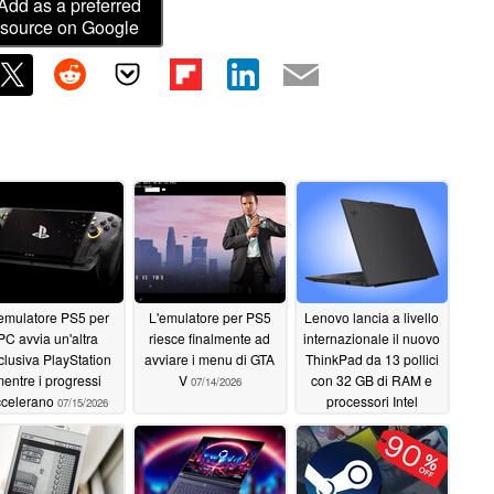
Add as a preferred
source on Google
emulatore PS5 per
L'emulatore per PS5
Lenovo lancia a livello
PC avvia un'altra
riesce finalmente ad
internazionale il nuovo
clusiva PlayStation
avviare i menu di GTA
ThinkPad da 13 pollici
entre i progressi
V
con 32 GB di RAM e
07/14/2026
ccelerano
processori Intel
07/15/2026
Panther Lake
07/03/2026