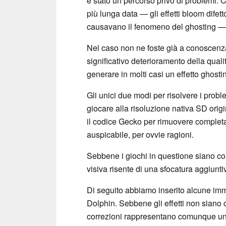
è stato un percorso privo di problemi. 
più lunga data — gli effetti bloom difett
causavano il fenomeno del ghosting — è
Nel caso non ne foste già a conoscenza
significativo deterioramento della qualit
generare in molti casi un effetto ghosti
Gli unici due modi per risolvere i prob
giocare alla risoluzione nativa SD orig
il codice Gecko per rimuovere completame
auspicabile, per ovvie ragioni.
Sebbene i giochi in questione siano co
visiva risente di una sfocatura aggiunti
Di seguito abbiamo inserito alcune imma
Dolphin. Sebbene gli effetti non siano c
correzioni rappresentano comunque una 