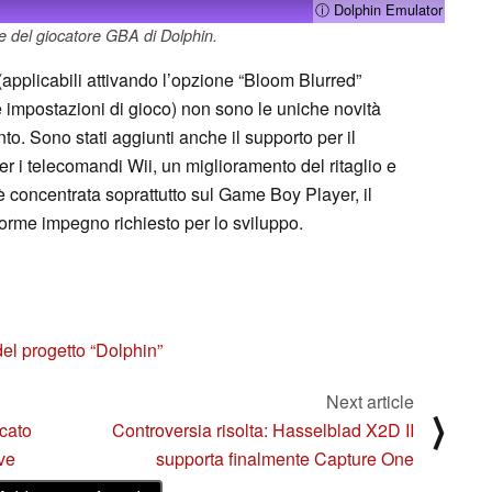
ⓘ Dolphin Emulator
le del giocatore GBA di Dolphin.
 (applicabili attivando l’opzione “Bloom Blurred”
e impostazioni di gioco) non sono le uniche novità
to. Sono stati aggiunti anche il supporto per il
r i telecomandi Wii, un miglioramento del ritaglio e
i è concentrata soprattutto sul Game Boy Player, il
rme impegno richiesto per lo sviluppo.
el progetto “Dolphin”
Next article
⟩
ncato
Controversia risolta: Hasselblad X2D II
ve
supporta finalmente Capture One