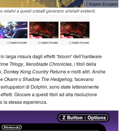
ⓘ Dolphin Emulator
relativi a questi cristalli generano artefatti evidenti.
ⓘ Dolphin Emulator
ⓘ Dolphin Emulator
ⓘ Dolphin Emulator
o in larga misura dagli effetti “bloom” dell’hardware
rime Trilogy
,
Xenoblade Chronicles
, i titoli della
s
,
Donkey Kong Country Returns
e molti altri. Anche
ome
Okami
o
Shadow The Hedgehog
, facevano
 sviluppatori di Dolphin, sono state letteralmente
effetti. Giocare a questi titoli ad alta risoluzione
to la stessa esperienza.