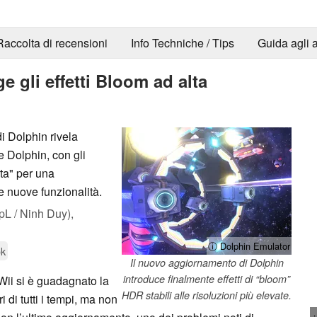
Raccolta di recensioni
Info Techniche / Tips
Guida agli a
 gli effetti Bloom ad alta
i Dolphin rivela
e Dolphin, con gli
ta" per una
e nuove funzionalità.
L / Ninh Duy),
ⓘ Dolphin Emulator
ok
Il nuovo aggiornamento di Dolphin
introduce finalmente effetti di “bloom”
ii si è guadagnato la
HDR stabili alle risoluzioni più elevate.
 di tutti i tempi, ma non