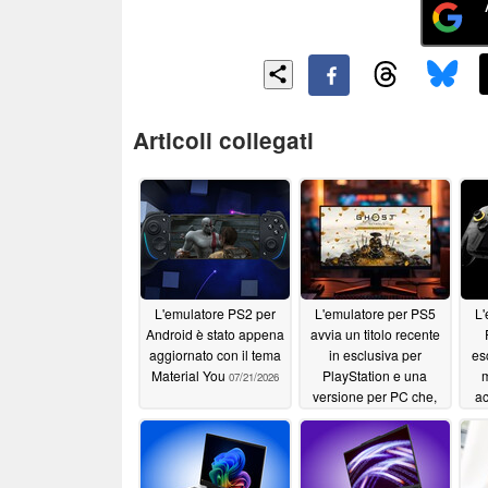
Articoli collegati
L'emulatore PS2 per
L'emulatore per PS5
L'
Android è stato appena
avvia un titolo recente
aggiornato con il tema
in esclusiva per
es
Material You
PlayStation e una
m
07/21/2026
versione per PC che,
a
secondo alcune
indiscrezioni, sarebbe
stata cancellata
07/20/2026