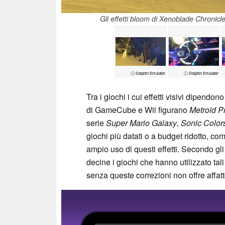
Gli effetti bloom di Xenoblade Chronicles 
ⓘ Dolphin Emulator
ⓘ Dolphin Emulator
Tra i giochi i cui effetti visivi dipendon
di GameCube e Wii figurano
Metroid P
serie
Super Mario Galaxy
,
Sonic Color
giochi più datati o a budget ridotto, c
ampio uso di questi effetti. Secondo gli
decine i giochi che hanno utilizzato tali 
senza queste correzioni non offre affat