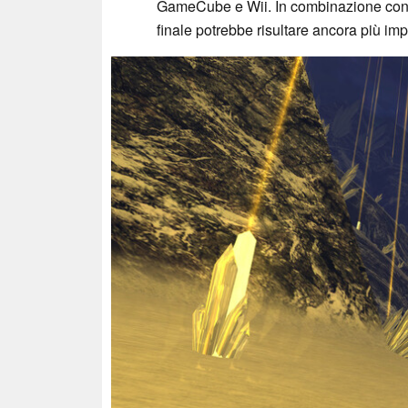
GameCube e Wii. In combinazione con f
finale potrebbe risultare ancora più im