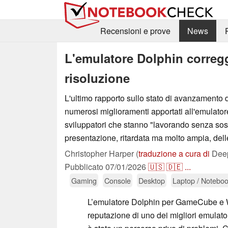
Recensioni e prove
News
L'emulatore Dolphin corregge
risoluzione
L'ultimo rapporto sullo stato di avanzamento d
numerosi miglioramenti apportati all'emulator
sviluppatori che stanno "lavorando senza sos
presentazione, ritardata ma molto ampia, dell
Christopher Harper (
traduzione a cura di
Deep
Pubblicato
07/01/2026
🇺🇸
🇩🇪
...
Gaming
Console
Desktop
Laptop / Notebo
L’emulatore Dolphin per GameCube e W
reputazione di uno dei migliori emulatori