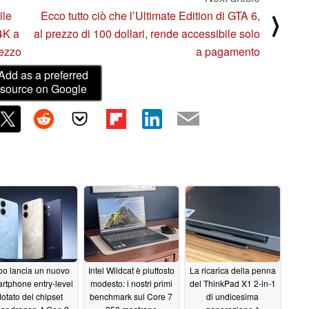
ile
Ecco tutto ciò che l’Ultimate Edition di GTA 6,
⟩
4K a
al prezzo di 100 dollari, rende accessibile solo
rezzo
a pagamento
Add as a preferred
source on Google
oo lancia un nuovo
Intel Wildcat è piuttosto
La ricarica della penna
rtphone entry-level
modesto: i nostri primi
del ThinkPad X1 2-in-1
dotato del chipset
benchmark sul Core 7
di undicesima