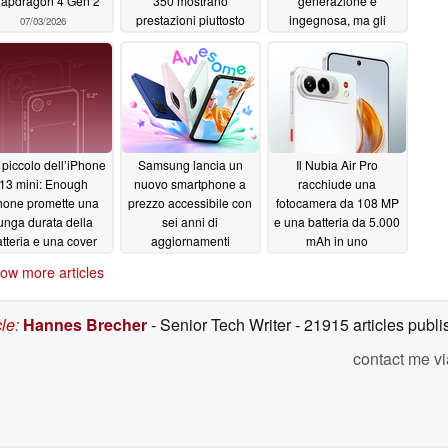
apdragon 4 Gen 2
350 mostrano
generazione è
prestazioni piuttosto
ingegnosa, ma gli
07/03/2026
modeste
svantaggi sono
07/02/2026
evidenti
06/28/2026
 piccolo dell’iPhone
Samsung lancia un
Il Nubia Air Pro
13 mini: Enough
nuovo smartphone a
racchiude una
one promette una
prezzo accessibile con
fotocamera da 108 MP
unga durata della
sei anni di
e una batteria da 5.000
tteria e una cover
aggiornamenti
mAh in uno
steriore avvitabile
software
smartphone dello
06/26/2026
ow more articles
spessore di 5,99 mm
06/26/2026
06/26/2026
cle
:
Hannes Brecher
- Senior Tech Writer
- 21915 articles pub
contact me vi