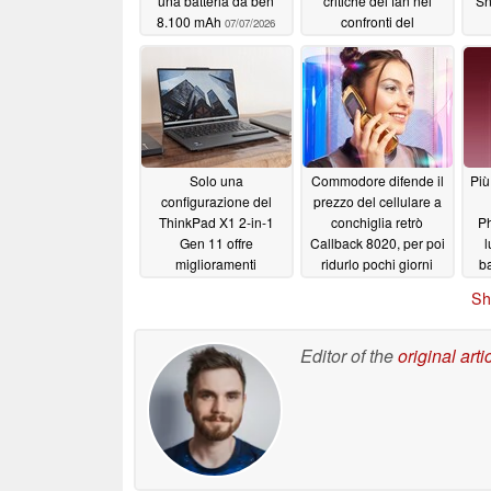
una batteria da ben
critiche dei fan nei
Sn
8.100 mAh
confronti del
07/07/2026
Commodore Callback
8020, proprio mentre
viene applicato un
taglio di prezzo
07/04/2026
Solo una
Commodore difende il
Più
configurazione del
prezzo del cellulare a
ThinkPad X1 2-in-1
conchiglia retrò
Ph
Gen 11 offre
Callback 8020, per poi
l
miglioramenti
ridurlo pochi giorni
ba
significativi in termini di
dopo
po
06/26/2026
Sh
prestazioni grafiche
06/28/2026
Editor of the
original arti