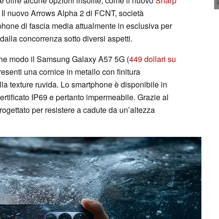
 offre alcune opzioni insolite, come il nuovo
Sharp
 Il nuovo Arrows Alpha 2 di FCNT, società
phone di fascia media attualmente in esclusiva per
dalla concorrenza sotto diversi aspetti.
alche modo il Samsung Galaxy A57 5G (
449 dollari su
esenti una cornice in metallo con finitura
la texture ruvida. Lo smartphone è disponibile in
ertificato IP69 e pertanto impermeabile. Grazie al
 progettato per resistere a cadute da un’altezza