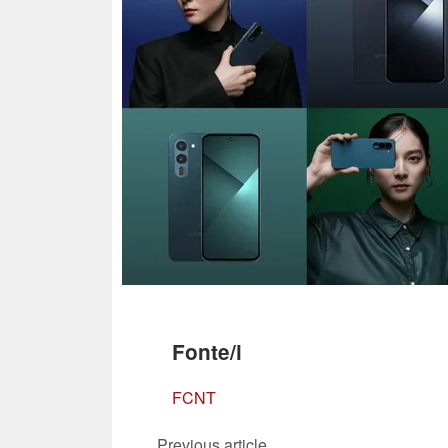
Fonte/i
FCNT
Previous article