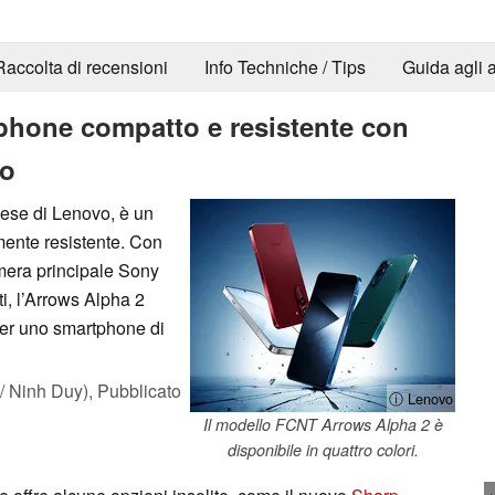
Raccolta di recensioni
Info Techniche / Tips
Guida agli a
hone compatto e resistente con
to
nese di Lenovo, è un
mente resistente. Con
mera principale Sony
i, l’Arrows Alpha 2
 per uno smartphone di
 Ninh Duy),
Pubblicato
ⓘ Lenovo
Il modello FCNT Arrows Alpha 2 è
disponibile in quattro colori.