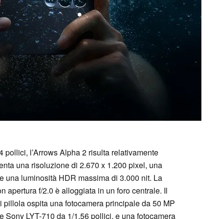
pollici, l’Arrows Alpha 2 risulta relativamente
ta una risoluzione di 2.670 x 1.200 pixel, una
e una luminosità HDR massima di 3.000 nit. La
apertura f/2.0 è alloggiata in un foro centrale. Il
i pillola ospita una fotocamera principale da 50 MP
re Sony LYT-710 da 1/1,56 pollici, e una fotocamera