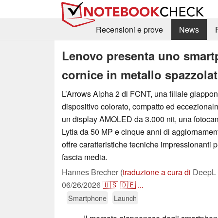
Recensioni e prove
News
Lenovo presenta uno smartp
cornice in metallo spazzola
L’Arrows Alpha 2 di FCNT, una filiale giappo
dispositivo colorato, compatto ed eccezional
un display AMOLED da 3.000 nit, una fotoca
Lytia da 50 MP e cinque anni di aggiornament
offre caratteristiche tecniche impressionanti
fascia media.
Hannes Brecher (
traduzione a cura di
DeepL /
06/26/2026
🇺🇸
🇩🇪
...
Smartphone
Launch