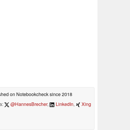
lished on Notebookcheck
since 2018
a:
@HannesBrecher
,
LinkedIn
,
Xing