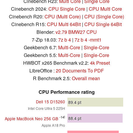
Cinebench R23:
Multi Core
|
Single Core
Cinebench 2024:
CPU Single Core
|
CPU Multi Core
Cinebench R20:
CPU (Multi Core)
|
CPU (Single Core)
Cinebench R15:
CPU Multi 64Bit
|
CPU Single 64Bit
Blender:
v2.79 BMW27 CPU
7-Zip 18.03:
7z b 4
|
7z b 4 -mmt1
Geekbench 6.7:
Multi-Core
|
Single-Core
Geekbench 5.5:
Multi-Core
|
Single-Core
HWBOT x265 Benchmark v2.2:
4k Preset
LibreOffice :
20 Documents To PDF
R Benchmark 2.5:
Overall mean
CPU Performance rating
Dell 15 D15260
89.4
pt
Intel Core Ultra 5 225H
-14!
88.4
pt
Apple MacBook Neo 256 GB
Apple A18 Pro