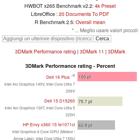
HWBOT x265 Benchmark v2.2:
4k Preset
LibreOffice :
20 Documents To PDF
R Benchmark 2.5:
Overall mean
* ... Meglio usare valori piccoli
3DMark Performance rating
|
3DMark 11
|
3DMark
3DMark Performance rating - Percent
-1!
100
pt
Dell 16 Plus
Intel Arc Graphics 140V, Intel Core Ultra 7
256V
Dell 15 D15260
75.7
pt
Intel Arc Graphics 130T, Intel Core Ultra 5
225H
HP Envy x360 15 fe1071cl
62.8
pt
Intel Graphics 4-Core iGPU (Meteor /
Arrow Lake), Intel Core Ultra 7 155U