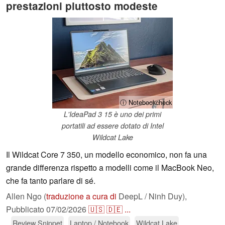
prestazioni piuttosto modeste
ⓘ Notebookcheck
L'IdeaPad 3 15 è uno dei primi
portatili ad essere dotato di Intel
Wildcat Lake
Il Wildcat Core 7 350, un modello economico, non fa una
grande differenza rispetto a modelli come il MacBook Neo,
che fa tanto parlare di sé.
Allen Ngo (
traduzione a cura di
DeepL / Ninh Duy),
Pubblicato
07/02/2026
🇺🇸
🇩🇪
...
Review Snippet
Laptop / Notebook
Wildcat Lake