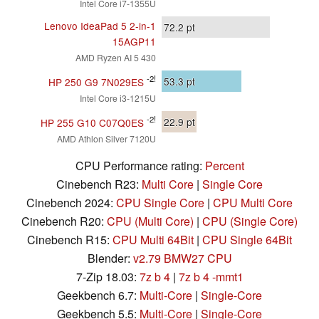
Intel Core i7-1355U
Lenovo IdeaPad 5 2-in-1
72.2
pt
15AGP11
AMD Ryzen AI 5 430
-2!
53.3
pt
HP 250 G9 7N029ES
Intel Core i3-1215U
-2!
22.9
pt
HP 255 G10 C07Q0ES
AMD Athlon Silver 7120U
CPU Performance rating:
Percent
Cinebench R23:
Multi Core
|
Single Core
Cinebench 2024:
CPU Single Core
|
CPU Multi Core
Cinebench R20:
CPU (Multi Core)
|
CPU (Single Core)
Cinebench R15:
CPU Multi 64Bit
|
CPU Single 64Bit
Blender:
v2.79 BMW27 CPU
7-Zip 18.03:
7z b 4
|
7z b 4 -mmt1
Geekbench 6.7:
Multi-Core
|
Single-Core
Geekbench 5.5:
Multi-Core
|
Single-Core