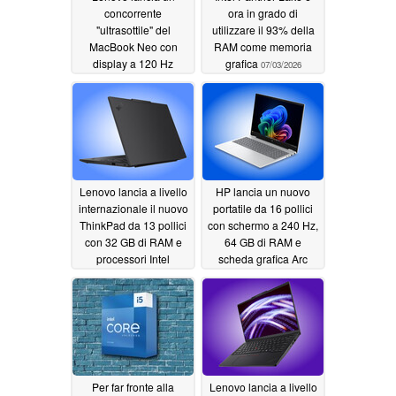
concorrente
ora in grado di
"ultrasottile" del
utilizzare il 93% della
MacBook Neo con
RAM come memoria
display a 120 Hz
grafica
07/03/2026
07/11/2026
Lenovo lancia a livello
HP lancia un nuovo
internazionale il nuovo
portatile da 16 pollici
ThinkPad da 13 pollici
con schermo a 240 Hz,
con 32 GB di RAM e
64 GB di RAM e
processori Intel
scheda grafica Arc
Panther Lake
B390
07/03/2026
07/02/2026
Per far fronte alla
Lenovo lancia a livello