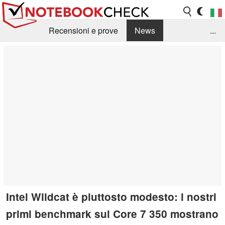
Recensioni e prove
News
...
Raccolta di recensioni
Info Techniche / Tips
Guida agli acquisti
Search
Contact
Intel Wildcat è piuttosto modesto: i nostri
primi benchmark sul Core 7 350 mostrano