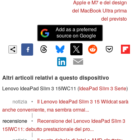
Apple e M7 e del design
del MacBook Ultra prima
del previsto
Add as a preferred
source on Google
Altri articoli relativi a questo dispositivo
Lenovo IdeaPad Slim 3 15IWC11 (
IdeaPad Slim 3 Serie
)
notizia
•
Il Lenovo IdeaPad Slim 3 15 Wildcat sarà
anche conveniente, ma sembra ormai...
|
recensione
•
Recensione del Lenovo IdeaPad Slim 3
15IWC11: debutto prestazionale del pro...
|