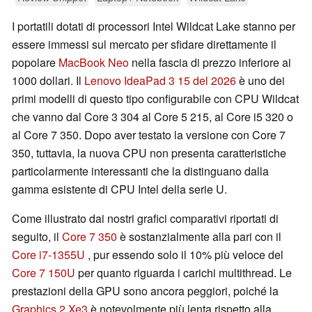
I portatili dotati di processori Intel Wildcat Lake stanno per
essere immessi sul mercato per sfidare direttamente il
popolare
MacBook Neo
nella fascia di prezzo inferiore ai
1000 dollari. Il
Lenovo IdeaPad 3 15 del 2026
è uno dei
primi modelli di questo tipo configurabile con CPU Wildcat
che vanno dal Core 3 304 al Core 5 215, al Core i5 320 o
al Core 7 350. Dopo aver testato la versione con Core 7
350, tuttavia, la nuova CPU non presenta caratteristiche
particolarmente interessanti che la distinguano dalla
gamma esistente di CPU Intel della serie U.
Come illustrato dai nostri grafici comparativi riportati di
seguito, il
Core 7 350
è sostanzialmente alla pari con il
Core i7-1355U
, pur essendo solo il 10% più veloce del
Core 7 150U
per quanto riguarda i carichi multithread. Le
prestazioni della GPU sono ancora peggiori, poiché la
Graphics 2 Xe3
è notevolmente più lenta rispetto alla