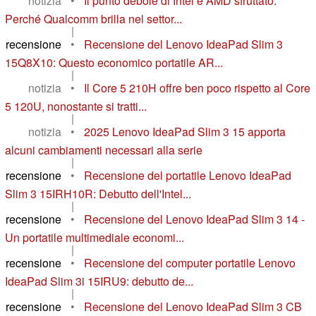
notizia
•
Il punto debole di Intel e AMD sfruttato:
Perché Qualcomm brilla nel settor...
|
recensione
•
Recensione del Lenovo IdeaPad Slim 3
15Q8X10: Questo economico portatile AR...
|
notizia
•
Il Core 5 210H offre ben poco rispetto al Core
5 120U, nonostante si tratti...
|
notizia
•
2025 Lenovo IdeaPad Slim 3 15 apporta
alcuni cambiamenti necessari alla serie
|
recensione
•
Recensione del portatile Lenovo IdeaPad
Slim 3 15IRH10R: Debutto dell'Intel...
|
recensione
•
Recensione del Lenovo IdeaPad Slim 3 14 -
Un portatile multimediale economi...
|
recensione
•
Recensione del computer portatile Lenovo
IdeaPad Slim 3i 15IRU9: debutto de...
|
recensione
•
Recensione del Lenovo IdeaPad Slim 3 CB