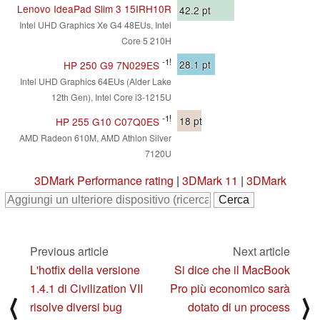
Lenovo IdeaPad Slim 3 15IRH10R
42.2
pt
Intel UHD Graphics Xe G4 48EUs, Intel
Core 5 210H
-1!
28.1
pt
HP 250 G9 7N029ES
Intel UHD Graphics 64EUs (Alder Lake
12th Gen), Intel Core i3-1215U
-1!
18
pt
HP 255 G10 C07Q0ES
AMD Radeon 610M, AMD Athlon Silver
7120U
3DMark Performance rating
|
3DMark 11
|
3DMark
Previous article
Next article
L'hotfix della versione
Si dice che il MacBook
1.4.1 di Civilization VII
Pro più economico sarà
⟨
⟩
risolve diversi bug
dotato di un process