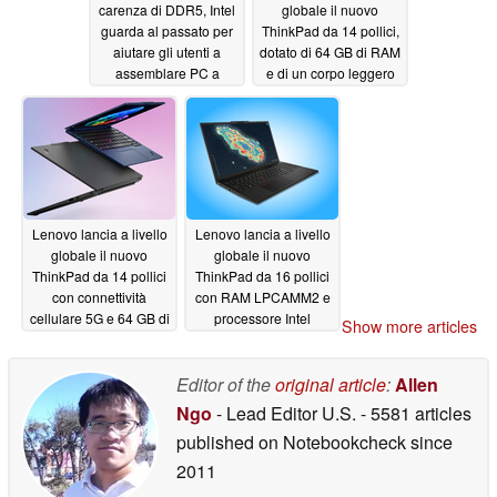
carenza di DDR5, Intel
globale il nuovo
guarda al passato per
ThinkPad da 14 pollici,
aiutare gli utenti a
dotato di 64 GB di RAM
assemblare PC a
e di un corpo leggero
prezzi accessibili
07/02/2026
07/02/2026
Lenovo lancia a livello
Lenovo lancia a livello
globale il nuovo
globale il nuovo
ThinkPad da 14 pollici
ThinkPad da 16 pollici
con connettività
con RAM LPCAMM2 e
cellulare 5G e 64 GB di
processore Intel
Show more articles
RAM
Panther Lake
06/28/2026
06/27/2026
Editor of the
original article
:
Allen
Ngo
- Lead Editor U.S.
- 5581 articles
published on Notebookcheck
since
2011