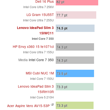
Dell 16 Plus
82
pt
Intel Core Ultra 7 256V
LG Gram 15U55T
77.7
pt
Intel Core Ultra 7 255U
Lenovo IdeaPad Slim 3
74.5
pt
15IWC11
Intel Core 7 350
HP Envy x360 15 fe1071cl
74.3
pt
Intel Core Ultra 7 155U
Media
Intel Core 7 350
74.3
pt
MSI Cubi NUC 1M
73.5
pt
Intel Core 7 150U
Lenovo IdeaPad Slim 3
73.3
pt
15IRH10R
Intel Core 5 210H
-2!
73.3
pt
Acer Aspire Vero AV15-53P