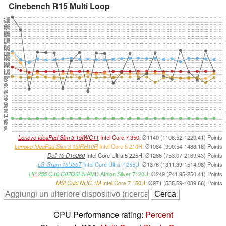
Cinebench R15 Multi Loop
2160
2115
2070
2025
1980
1935
1890
1845
1800
1755
1710
1665
1620
1575
1530
1485
1440
1395
1350
1305
1260
1215
1170
1125
1080
1035
990
945
900
855
810
765
720
675
630
585
540
495
450
405
360
315
270
225
180
135
90
45
0
Lenovo IdeaPad Slim 3 15IWC11
Intel Core 7 350:
Ø1140 (1108.52-1220.41) Points
Lenovo IdeaPad Slim 3 15IRH10R
Intel Core 5 210H:
Ø1084 (990.54-1483.18) Points
Dell 15 D15260
Intel Core Ultra 5 225H:
Ø1286 (753.07-2169.43) Points
LG Gram 15U55T
Intel Core Ultra 7 255U:
Ø1376 (1311.39-1514.98) Points
HP 255 G10 C07Q0ES
AMD Athlon Silver 7120U:
Ø249 (241.95-250.41) Points
MSI Cubi NUC 1M
Intel Core 7 150U:
Ø971 (535.59-1039.66) Points
CPU Performance rating:
Percent