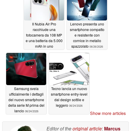
Il Nubia Air Pro
Lenovo presenta uno
racchiude una
smartphone compatto
fotocamera da 108 MP
e resistente con
e una batteria da 5.000
cornice in metallo
mAh in uno
spazzolato
06/26/2026
smartphone dello
spessore di 5,99 mm
06/26/2026
Samsung svela
Tecno lancia un nuovo
ufficialmente i dettagli
smartphone entry-level
del nuovo smartphone
dal design sottile e
della serie M prima del
leggero
06/24/2026
lancio
06/24/2026
Show more articles
Editor of the
original article
:
Marcus