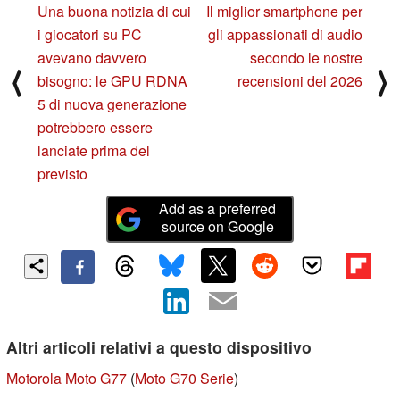
Una buona notizia di cui
Il miglior smartphone per
i giocatori su PC
gli appassionati di audio
avevano davvero
secondo le nostre
⟨
⟩
bisogno: le GPU RDNA
recensioni del 2026
5 di nuova generazione
potrebbero essere
lanciate prima del
previsto
Add as a preferred
source on Google
Altri articoli relativi a questo dispositivo
Motorola Moto G77
(
Moto G70 Serie
)