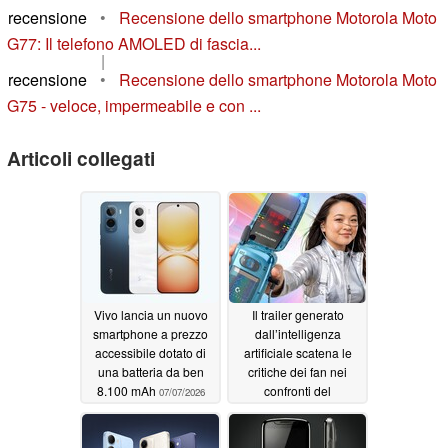
recensione
•
Recensione dello smartphone Motorola Moto
G77: Il telefono AMOLED di fascia...
|
recensione
•
Recensione dello smartphone Motorola Moto
G75 - veloce, impermeabile e con ...
Articoli collegati
Vivo lancia un nuovo
Il trailer generato
smartphone a prezzo
dall’intelligenza
accessibile dotato di
artificiale scatena le
una batteria da ben
critiche dei fan nei
8.100 mAh
confronti del
07/07/2026
Commodore Callback
8020, proprio mentre
viene applicato un