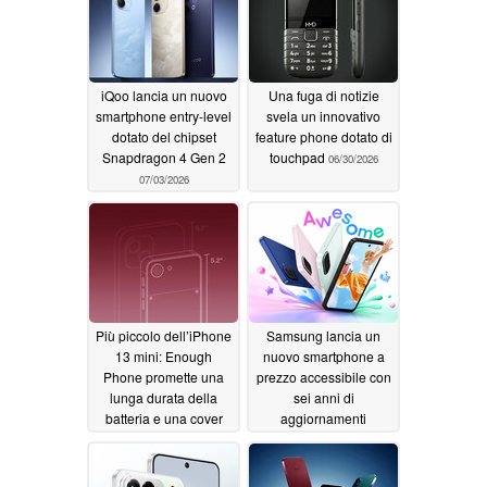
taglio di prezzo
07/04/2026
iQoo lancia un nuovo
Una fuga di notizie
smartphone entry-level
svela un innovativo
dotato del chipset
feature phone dotato di
Snapdragon 4 Gen 2
touchpad
06/30/2026
07/03/2026
Più piccolo dell’iPhone
Samsung lancia un
13 mini: Enough
nuovo smartphone a
Phone promette una
prezzo accessibile con
lunga durata della
sei anni di
batteria e una cover
aggiornamenti
posteriore avvitabile
software
06/26/2026
06/26/2026