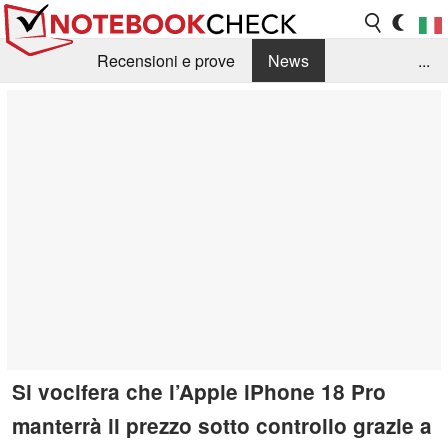
Recensioni e prove
News
...
Raccolta di recensioni
Info Techniche / Tips
Guida agli acquisti
Search
Contact
Si vocifera che l’Apple iPhone 18 Pro
manterrà il prezzo sotto controllo grazie a