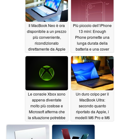
Il MacBook Neo è ora
Più piccolo dell’iPhone
disponibile a un prezzo
13 mini: Enough
più conveniente,
Phone promette una
ricondizionato
lunga durata della
direttamente da Apple
batteria e una cover
posteriore avvitabile
06/26/2026
06/26/2026
Le console Xbox sono
Un duro colpo per il
appena diventate
MacBook Ultra:
molto più costose e
secondo quanto
Microsoft afferma che
riportato da Apple, i
la situazione potrebbe
modelli M6 Pro e M6
peggiorare
Max sarebbero stati
06/26/2026
cancellati
06/26/2026