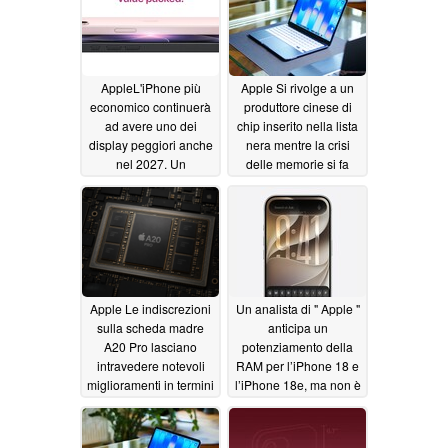
AppleL'iPhone più
Apple Si rivolge a un
economico continuerà
produttore cinese di
ad avere uno dei
chip inserito nella lista
display peggiori anche
nera mentre la crisi
nel 2027. Un
delle memorie si fa
informatore anticipa le
sentire
06/27/2026
specifiche tecniche
dell'iPhone 18 e
dell'iPhone Air 2
06/29/2026
Apple Le indiscrezioni
Un analista di " Apple "
sulla scheda madre
anticipa un
A20 Pro lasciano
potenziamento della
intravedere notevoli
RAM per l’iPhone 18 e
miglioramenti in termini
l’iPhone 18e, ma non è
di memoria e design
quello che pensate
06/27/2026
06/27/2026