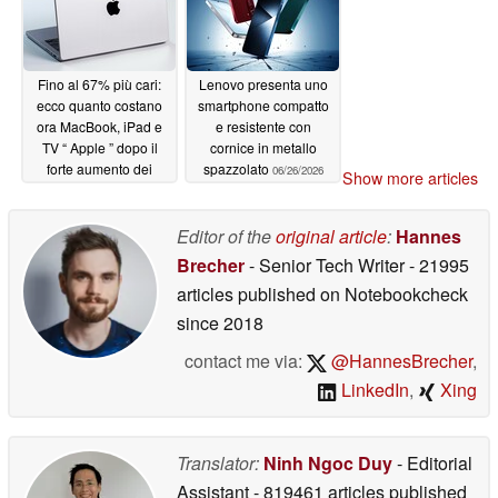
Fino al 67% più cari:
Lenovo presenta uno
ecco quanto costano
smartphone compatto
ora MacBook, iPad e
e resistente con
TV “ Apple ” dopo il
cornice in metallo
forte aumento dei
spazzolato
06/26/2026
Show more articles
prezzi da parte di
Apple
06/26/2026
Editor of the
original article
:
Hannes
Brecher
- Senior Tech Writer
- 21995
articles published on Notebookcheck
since 2018
contact me via:
@HannesBrecher
,
LinkedIn
,
Xing
Translator:
Ninh Ngoc Duy
- Editorial
Assistant
- 819461 articles published