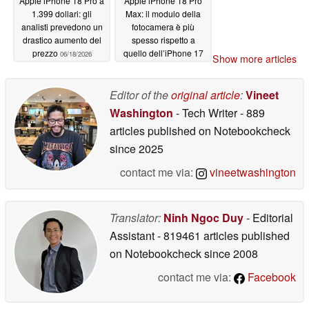
Apple iPhone 18 Pro a
Apple iPhone 18 Pro
1.399 dollari: gli
Max: il modulo della
analisti prevedono un
fotocamera è più
drastico aumento del
spesso rispetto a
prezzo
quello dell’iPhone 17
06/18/2026
Show more articles
Pro Max, ma le
custodie si adattano
comunque
Editor of the
original article
:
Vineet
06/17/2026
Washington
- Tech Writer
- 889
articles published on Notebookcheck
since 2025
contact me via:
vineetwashington
Translator:
Ninh Ngoc Duy
- Editorial
Assistant
- 819461 articles published
on Notebookcheck
since 2008
contact me via:
Facebook