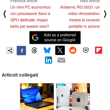
Previous article
Next article
Un mini PC economico
Anbernic RG 55G1: un
⟨
⟩
con processore Xeon e
video dimostrativo
GPU dedicate: troppo
mostra la console
bello per essere vero?
portatile in azione
Add as a preferred
source on Google
Articoli collegati