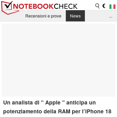
Recensioni e prove
News
...
Raccolta di recensioni
Info Techniche / Tips
Guida agli acquisti
Search
Contact
Un analista di " Apple " anticipa un
potenziamento della RAM per l’iPhone 18