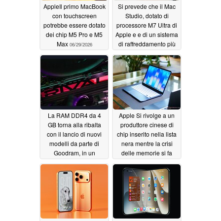
AppleIl primo MacBook
Si prevede che il Mac
con touchscreen
Studio, dotato di
potrebbe essere dotato
processore M7 Ultra di
dei chip M5 Pro e M5
Apple e e di un sistema
Max
di raffreddamento più
06/29/2026
potente, venga lanciato
due anni dopo l’M5
Ultra
06/29/2026
La RAM DDR4 da 4
Apple Si rivolge a un
GB torna alla ribalta
produttore cinese di
con il lancio di nuovi
chip inserito nella lista
modelli da parte di
nera mentre la crisi
Goodram, in un
delle memorie si fa
contesto di prezzi della
sentire
06/27/2026
DDR5 alle stelle
06/28/2026