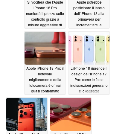
Si vocifera che l’Apple
Apple potrebbe
iPhone 18 Pro
posticipare il lancio
manterrà il prezzo sotto
dell’iPhone 18 alla
controllo grazie a
primavera per
misure aggressive di
incrementare le
riduzione dei costi
vendite dei modelli Pro
e Ultra
06/25/2026
06/24/2026
Apple iPhone 18 Pro: il
L'iPhone 18 riprende il
notevole
design dell'iPhone 17
miglioramento della
Pro: come le false
fotocamera è ormai
indiscrezioni generano
quasi confermato
clic
06/23/2026
06/23/2026