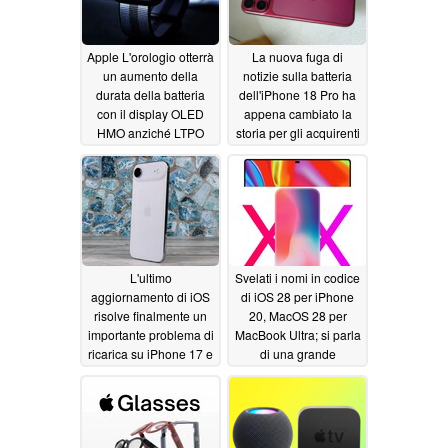
Apple L'orologio otterrà
La nuova fuga di
un aumento della
notizie sulla batteria
durata della batteria
dell'iPhone 18 Pro ha
con il display OLED
appena cambiato la
HMO anziché LTPO
storia per gli acquirenti
non statunitensi
06/04/2026
06/02/2026
L'ultimo
Svelati i nomi in codice
aggiornamento di iOS
di iOS 28 per iPhone
risolve finalmente un
20, MacOS 28 per
importante problema di
MacBook Ultra; si parla
ricarica su iPhone 17 e
di una grande
iPhone Air
riprogettazione
06/02/2026
06/01/2026