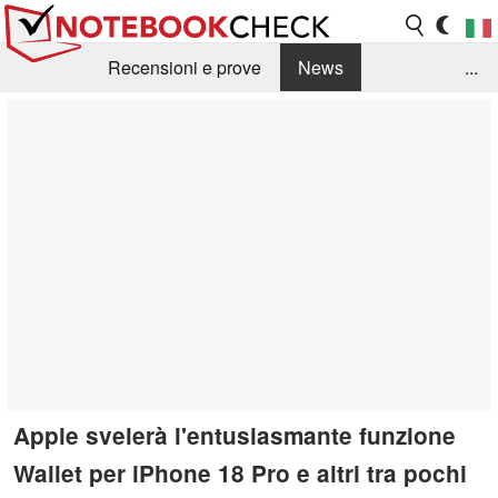
Recensioni e prove
News
...
Raccolta di recensioni
Info Techniche / Tips
Guida agli acquisti
Search
Contact
Apple svelerà l'entusiasmante funzione
Wallet per iPhone 18 Pro e altri tra pochi