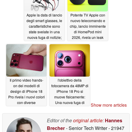
Apple la data di lancio
Potente TV Apple con
degli smart glasses, le
nuovo telecomando e
caratteristiche sono
chip, lancio imminente
state svelate in una
di HomePod mini
nuova fuga di notizie;
2026, rivela un leak
l'obiettivo è l'adozione
06/01/2026
a livello mainstream
06/01/2026
Il primo video hands-
l'obiettivo della
on dei modelli di
fotocamera da 48MP di
design di iPhone 18
iPhone 18 Pro si
Pro rivela i nuovi colori
muove fisicamente:
con diverse
Una nuova fuga di
Show more articles
illuminazioni
notizie rivela che Apple
05/31/2026
sta pagando una
fortuna per
Editor of the
original article
:
Hannes
l'aggiornamento
Brecher
- Senior Tech Writer
- 21947
05/29/2026