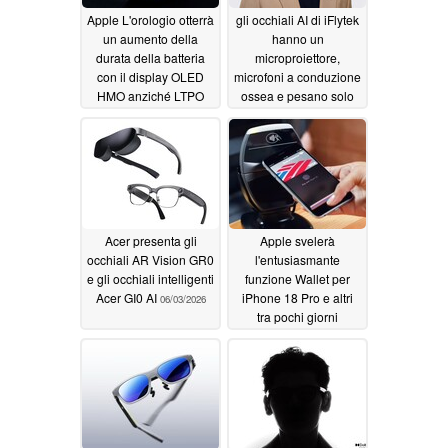
Apple L'orologio otterrà
gli occhiali AI di iFlytek
un aumento della
hanno un
durata della batteria
microproiettore,
con il display OLED
microfoni a conduzione
HMO anziché LTPO
ossea e pesano solo
40 grammi
06/04/2026
06/04/2026
Acer presenta gli
Apple svelerà
occhiali AR Vision GR0
l'entusiasmante
e gli occhiali intelligenti
funzione Wallet per
Acer GI0 AI
iPhone 18 Pro e altri
06/03/2026
tra pochi giorni
06/02/2026