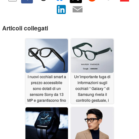
Articoli collegati
I nuovi occhiali smart a
Un’importante fuga di
prezzo accessibile
informazioni sugli
sono dotati di un
occhiali “ Galaxy ” di
sensore Sony da 13
Samsung rivela il
MP e garantiscono fino
controllo gestuale, i
a 12 ore di autonomia
pulsanti e altre
funzionalità
07/01/2026
07/01/2026