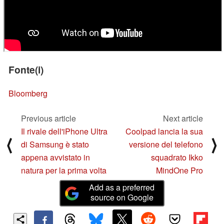
Fonte(i)
Bloomberg
Previous article
Next article
Il rivale dell'iPhone Ultra
Coolpad lancia la sua
⟨
⟩
di Samsung è stato
versione del telefono
appena avvistato in
squadrato Ikko
natura per la prima volta
MindOne Pro
Add as a preferred
source on Google