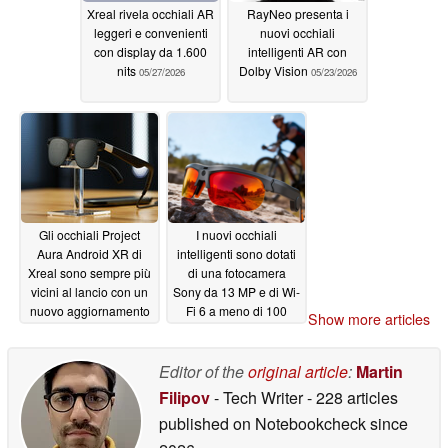
Xreal rivela occhiali AR
RayNeo presenta i
leggeri e convenienti
nuovi occhiali
con display da 1.600
intelligenti AR con
nits
Dolby Vision
05/27/2026
05/23/2026
Gli occhiali Project
I nuovi occhiali
Aura Android XR di
intelligenti sono dotati
Xreal sono sempre più
di una fotocamera
vicini al lancio con un
Sony da 13 MP e di Wi-
nuovo aggiornamento
Fi 6 a meno di 100
Show more articles
dollari
05/20/2026
05/12/2026
Editor of the
original article
:
Martin
Filipov
- Tech Writer
- 228 articles
published on Notebookcheck
since